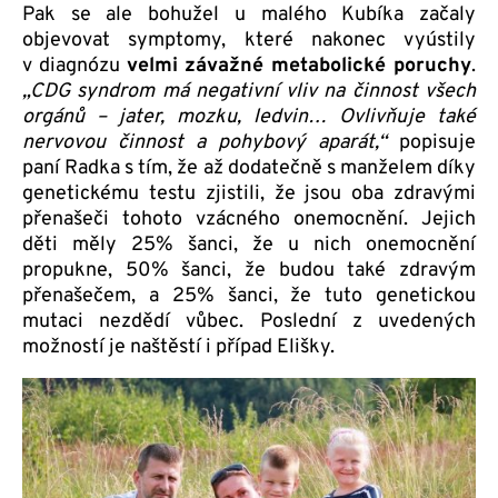
Pak se ale bohužel u malého Kubíka začaly
objevovat symptomy, které nakonec vyústily
v diagnózu
velmi závažné metabolické poruchy
.
„CDG syndrom má negativní vliv na činnost všech
orgánů – jater, mozku, ledvin… Ovlivňuje také
nervovou činnost a pohybový aparát,“
popisuje
paní Radka s tím, že až dodatečně s manželem díky
genetickému testu zjistili, že jsou oba zdravými
přenašeči tohoto vzácného onemocnění. Jejich
děti měly 25% šanci, že u nich onemocnění
propukne, 50% šanci, že budou také zdravým
přenašečem, a 25% šanci, že tuto genetickou
mutaci nezdědí vůbec. Poslední z uvedených
možností je naštěstí i případ Elišky.