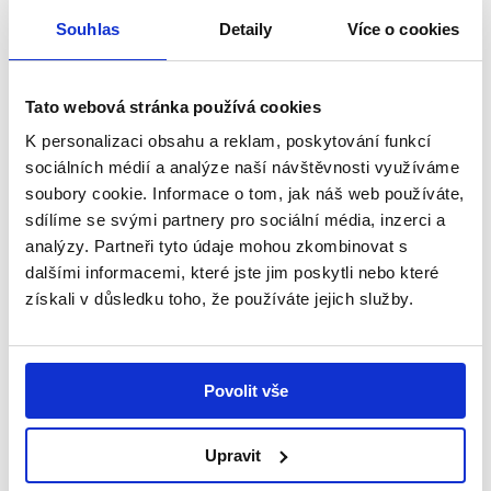
Snažíme se dělat vše potřebné, aby dcera
byla šťastná – příběh Amálky
Souhlas
Detaily
Více o cookies
V rodinném domku v Úpici na Trutnovsku žije
čtyřčlenná rodina – maminka Iva, tatínek Pavel a
Tato webová stránka používá cookies
jejich dvě dcery, Natálka...
K personalizaci obsahu a reklam, poskytování funkcí
sociálních médií a analýze naší návštěvnosti využíváme
Číst více
soubory cookie. Informace o tom, jak náš web používáte,
sdílíme se svými partnery pro sociální média, inzerci a
analýzy. Partneři tyto údaje mohou zkombinovat s
dalšími informacemi, které jste jim poskytli nebo které
Příběhy
získali v důsledku toho, že používáte jejich služby.
Povolit vše
Upravit