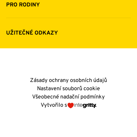
Pomoc v číslech
Daňová uznatelnost darů
PRO RODINY
Podporují nás
Další možnosti pomoci
Komu a jak pomáháme
Napsali o nás
Zpravodaje
Pravidla poskytování finanční pomoci
UŽITEČNÉ ODKAZY
Kontakty
E-shop
Andělský blog
Zásady ochrany osobních údajů
Nastavení souborů cookie
Všeobecné nadační podmínky
Vytvořilo s