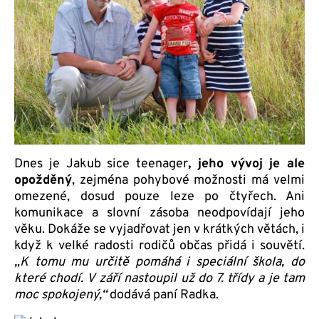
Dnes je Jakub sice teenager
, jeho vývoj je ale
opožděný
, zejména pohybové možnosti má velmi
omezené, dosud pouze leze po čtyřech. Ani
komunikace a slovní zásoba neodpovídají jeho
věku. Dokáže se vyjadřovat jen v krátkých větách, i
když k velké radosti rodičů občas přidá i souvětí.
„K tomu mu určitě pomáhá i speciální škola, do
které chodí. V září nastoupil už do 7. třídy a je tam
moc spokojený,“
dodává paní Radka.