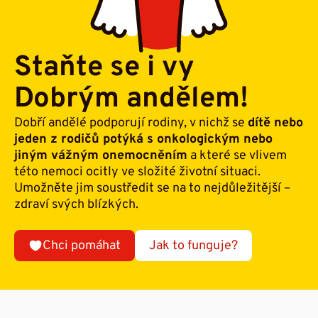
Staňte se i vy
Dobrým andělem!
Dobří andělé podporují rodiny, v nichž se
dítě nebo
jeden z rodičů potýká s onkologickým nebo
jiným vážným onemocněním
a které se vlivem
této nemoci ocitly ve složité životní situaci.
Umožněte jim soustředit se na to nejdůležitější –
zdraví svých blízkých.
Chci pomáhat
Jak to funguje?