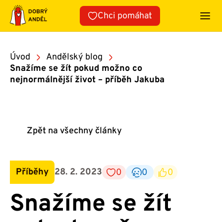
Přeskočit
Chci pomáhat
na
obsah
Úvod
Andělský blog
Snažíme se žít pokud možno co
nejnormálnější život – příběh Jakuba
Zpět na všechny články
Příběhy
28. 2. 2023
0
0
0
Snažíme se žít