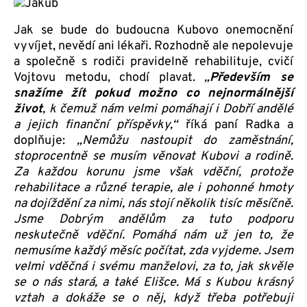
Jak se bude do budoucna Kubovo onemocnění
vyvíjet, nevědí ani lékaři. Rozhodně ale nepolevuje
a společně s rodiči pravidelně rehabilituje, cvičí
Vojtovu metodu, chodí plavat.
„
Především se
snažíme žít pokud možno co nejnormálnější
život
, k čemuž nám velmi pomáhají i Dobří andělé
a jejich finanční příspěvky,“
říká paní Radka a
doplňuje:
„Nemůžu nastoupit do zaměstnání,
stoprocentně se musím věnovat Kubovi a rodině.
Za každou korunu jsme však vděční, protože
rehabilitace a různé terapie, ale i pohonné hmoty
na dojíždění za nimi, nás stojí několik tisíc měsíčně.
Jsme Dobrým andělům za tuto podporu
neskutečně vděční. Pomáhá nám už jen to, že
nemusíme každý měsíc počítat, zda vyjdeme. Jsem
velmi vděčná i svému manželovi, za to, jak skvěle
se o nás stará, a také Elišce. Má s Kubou krásný
vztah a dokáže se o něj, když třeba potřebuji