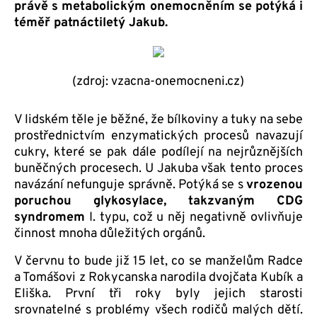
právě s metabolickým onemocněním se potýká i
téměř patnáctiletý Jakub.
(zdroj: vzacna-onemocneni.cz)
V lidském těle je běžné, že bílkoviny a tuky na sebe
prostřednictvím enzymatických procesů navazují
cukry, které se pak dále podílejí na nejrůznějších
buněčných procesech. U Jakuba však tento proces
navázání nefunguje správně. Potýká se s
vrozenou
poruchou glykosylace, takzvaným CDG
syndromem
I. typu, což u něj negativně ovlivňuje
činnost mnoha důležitých orgánů.
V červnu to bude již 15 let, co se manželům Radce
a Tomášovi z Rokycanska narodila dvojčata Kubík a
Eliška. První tři roky byly jejich starosti
srovnatelné s problémy všech rodičů malých dětí.