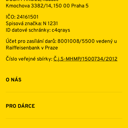
Kmochova 3382/14, 150 00 Praha 5
IČO: 24161501
Spisová značka: N 1231
ID datové schránky: c4qrays
Účet pro zasílání darů: 8001008/5500 vedený u
Raiffeisenbank v Praze
Číslo veřejné sbírky:
Č.j.S-MHMP/1500734/2012
O NÁS
Základní informace o nadaci
Historie a zakladatelé
PRO DÁRCE
Financování
Jak pomáhat