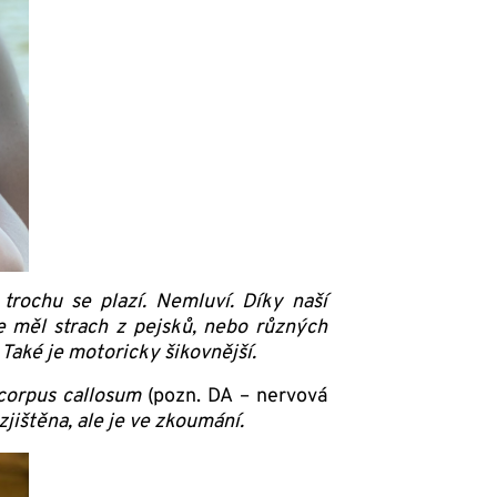
 trochu se plazí. Nemluví. Díky naší
e měl strach z pejsků, nebo různých
Také je motoricky šikovnější.
 corpus callosum
(pozn. DA – nervová
jištěna, ale je ve zkoumání.