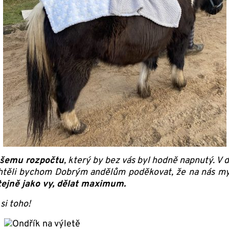
ašemu rozpočtu
, který by bez vás byl hodně napnutý. V d
 Chtěli bychom Dobrým andělům poděkovat, že na nás m
tejně jako vy, dělat maximum.
si toho!