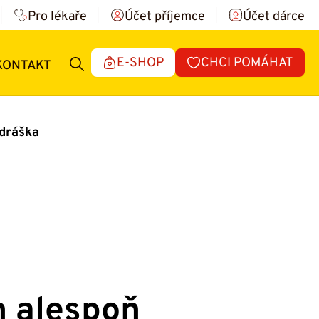
Pro lékaře
Účet příjemce
Účet dárce
E-SHOP
CHCI POMÁHAT
KONTAKT
ndráška
n alespoň