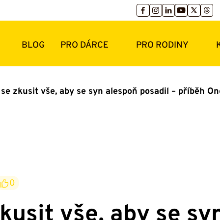
BLOG
PRO DÁRCE
PRO RODINY
se zkusit vše, aby se syn alespoň posadil – příběh O
0
kusit vše, aby se sy