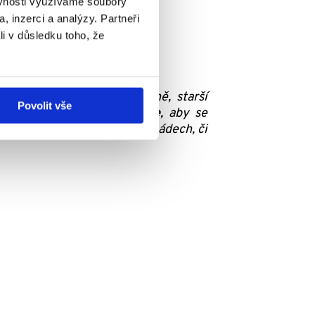
ěvnosti využíváme soubory
, inzerci a analýzy. Partneři
li v důsledku toho, že
ě toho máme i vlastní koně, starší
Povolit vše
uje.
Snažíme se zkusit vše
, aby se
í polohy, než jen v leže na zádech, či