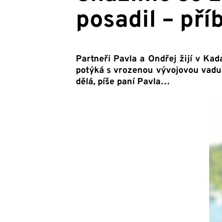
posadil – př
Partneři Pavla a Ondřej žijí v Kad
potýká s vrozenou vývojovou vadu
dělá, píše paní Pavla…