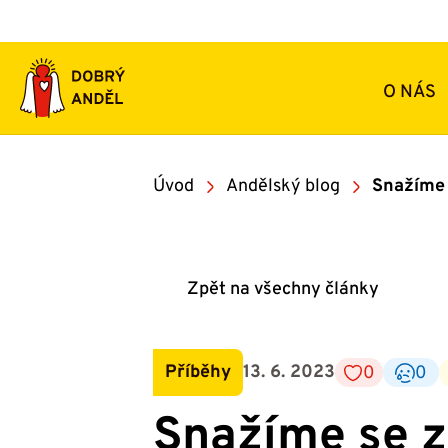
Přeskočit
na
obsah
O NÁS
Úvod
Andělský blog
Snažíme 
Zpět na všechny články
Příběhy
13. 6. 2023
0
0
Snažíme se z