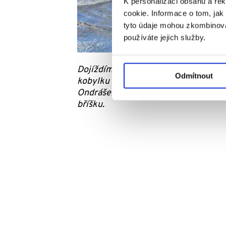
K personalizaci obsahu a re
cookie. Informace o tom, jak
tyto údaje mohou zkombinovat
používáte jejich služby.
Dojíždíme též na profesionální
hipo
Odmítnout
kobylku a jejího syna, které Ondrá
Ondrášek aspoň posadil a u toho pevně
bříšku.