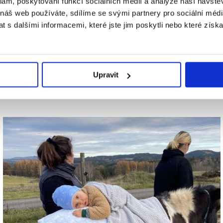
klam, poskytování funkcí sociálních médií a analýze naší návšt
 náš web používáte, sdílíme se svými partnery pro sociální média
 s dalšími informacemi, které jste jim poskytli nebo které získa
terapii
, v březnu jsme byli na týdenním pobytu. Krom
Upravit
šek miluje a dvakrát do týdne na nich také rehabilit
 držel tělíčko. Sám poznal, že se mu svět líbí víc z vyšš