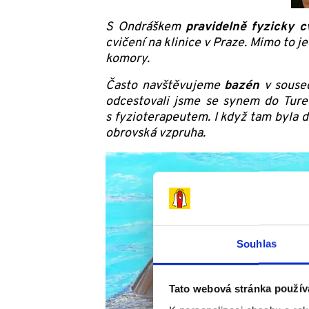
S Ondráškem
pravidelně fyzicky c
cvičení na klinice v Praze. Mimo to 
komory.
Často navštěvujeme
bazén
v soused
odcestovali jsme se synem do Tur
s fyzioterapeutem. I když tam byla d
obrovská vzpruha.
Souhlas
Tato webová stránka použív