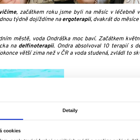
vičíme
, začátkem roku jsme byli na měsíc v léčebně 
jednou týdně dojíždíme na
ergoterapii
, dvakrát do měsíce
ním městě, voda Ondráška moc baví. Začátkem května 
ecka na
delfinoterapii
. Ondra absolvoval 10 terapií s 
okonce větší zima než v ČR a voda studená, zvládl to skv
Detaily
á cookies