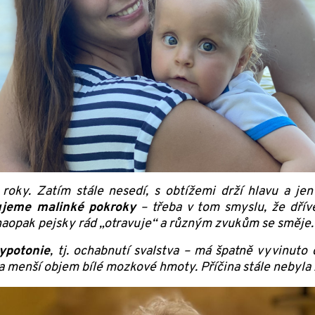
roky. Zatím stále nesedí, s obtížemi drží hlavu a jen
ujeme malinké pokroky
– třeba v tom smyslu, že dřív
naopak pejsky rád „otravuje“ a různým zvukům se směje. 
hypotonie
, tj. ochabnutí svalstva – má špatně vyvinuto
a menší objem bílé mozkové hmoty. Příčina stále nebyla z