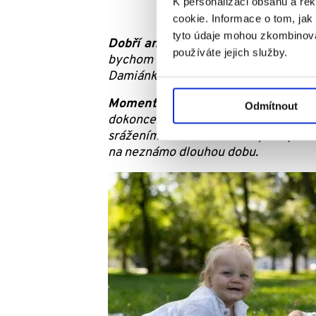
K personalizaci obsahu a re
cookie. Informace o tom, jak
tyto údaje mohou zkombinovat
Dobří andělé, mnohokrát vám děk
používáte jejich služby.
bychom neřekli, že i my jednou bud
Damiánkovi jeho speciální výživu, be
Momentálně se Damiánkovi daří v
Odmítnout
dokonce zaveden i nitrožilní port 
srážením krve. Damiánkovy hospital
na neznámo dlouhou dobu.