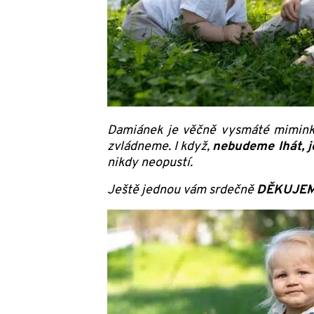
Damiánek je věčně vysmáté miminko,
zvládneme. I když,
nebudeme lhát, j
nikdy neopustí.
Ještě jednou vám srdečně
DĚKUJE