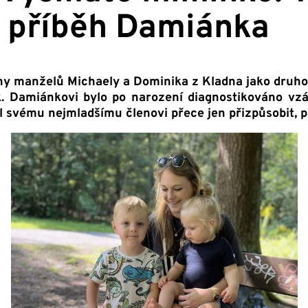
 – příběh Damiánka
ny manželů Michaely a Dominika z Kladna jako druhoro
k. Damiánkovi bylo po narození diagnostikováno vz
l svému nejmladšímu členovi přece jen přizpůsobit, p