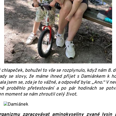
chlapeček, bohužel to vše se rozplynulo, když nám 8. d
dy se slovy, že máme ihned přijet s Damiánkem k hosp
la jsem se, zda je to vážné, a odpověď byla: „Ano.“ V nem
dně proběhlo přetestování a po pár hodinách se pot
ten moment se nám zhroutil celý život.
rganizmu zpracovávat aminokyseliny zvané lysin a