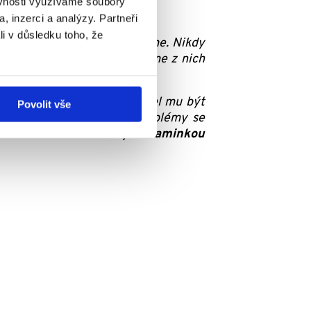
ěvnosti využíváme soubory
, inzerci a analýzy. Partneři
li v důsledku toho, že
rodinám! Velice si toho vážíme. Nikdy
omáhají každým dnem, platíme z nich
ke specializovaným lékařům.
 několik hospitalizací, musel mu být
Povolit vše
kašel a bojovali jsme s problémy se
ná
odloučení od brášky s maminkou