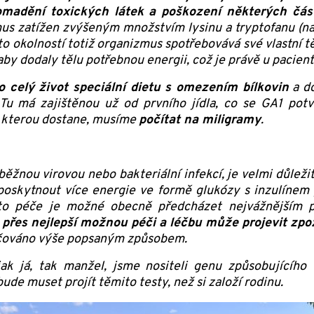
madění toxických látek a poškození některých čás
mus zatížen zvýšeným množstvím lysinu a tryptofanu (n
to okolností totiž organizmus spotřebovává své vlastní tě
by dodaly tělu potřebnou energii, což je právě u pacien
 celý život speciální dietu s omezením bílkovin
a do
 Tu má zajištěnou už od prvního jídla, co se GA1 po
, kterou dostane, musíme
počítat na miligramy
.
běžnou virovou nebo bakteriální infekcí, je velmi důle
 poskytnout více energie ve formě glukózy s inzulínem p
této péče je možné obecně předcházet nejvážnějším
i přes nejlepší možnou péči a léčbu může projevit zpo
pečováno výše popsaným způsobem.
ak já, tak manžel, jsme nositeli genu způsobujícího
de muset projít těmito testy, než si založí rodinu.