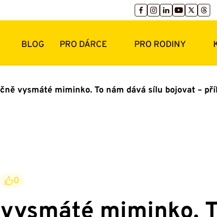
BLOG
PRO DÁRCE
PRO RODINY
ěčně vysmáté miminko. To nám dává sílu bojovat – p
0
 vysmáté miminko. 