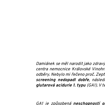
Damiánek se měl narodit jako zdravý 
centra nemocnice Královské Vinohra
odběry. Nebylo mi řečeno proč. Zepta
screening nedopadl dobře
, násle
glutarová acidurie 1. typu
(GA1). V 
GA1 je způsobená
neschopností o