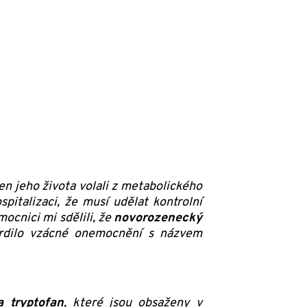
en jeho života volali z metabolického
italizaci, že musí udělat kontrolní
ocnici mi sdělili, že
novorozenecký
vrdilo vzácné onemocnění s názvem
 tryptofan
, které jsou obsaženy v