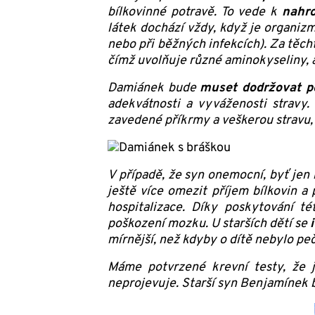
bílkovinné potravě. To vede k
nahro
látek dochází vždy, když je organiz
nebo při běžných infekcích). Za těch
čímž uvolňuje různé aminokyseliny, a
Damiánek bude
muset dodržovat po
adekvátnosti a vyváženosti stravy.
zavedené příkrmy a veškerou stravu
V případě, že syn onemocní, byť jen 
ještě více omezit příjem bílkovin a
hospitalizace. Díky poskytování 
poškození mozku. U starších dětí se
mírnější, než kdyby o dítě nebylo 
Máme potvrzené krevní testy, že j
neprojevuje. Starší syn Benjamínek bu