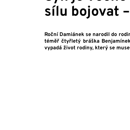
sílu bojovat
Roční Damiánek se narodil do rodi
téměř čtyřletý bráška Benjamíne
vypadá život rodiny, který se muse