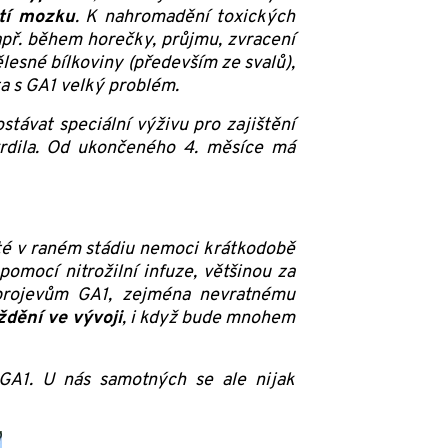
tí mozku
. K nahromadění toxických
apř. během horečky, průjmu, zvracení
lesné bílkoviny (především ze svalů),
ta s GA1 velký problém.
stávat speciální výživu pro zajištění
tvrdila. Od ukončeného 4. měsíce má
žité v raném stádiu nemoci krátkodobě
omocí nitrožilní infuze, většinou za
 projevům GA1, zejména nevratnému
ždění ve vývoji
, i když bude mnohem
 GA1. U nás samotných se ale nijak