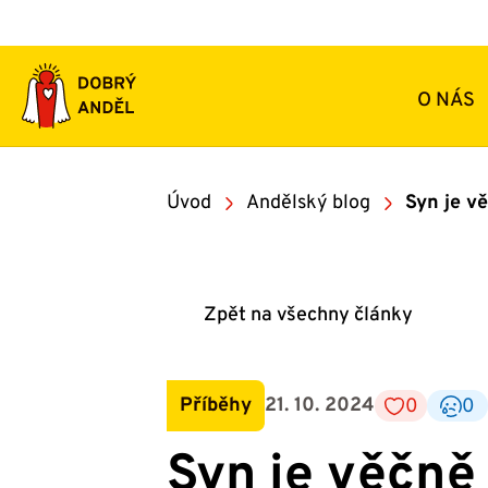
Přeskočit
na
obsah
O NÁS
Úvod
Andělský blog
Syn je v
Zpět na všechny články
Příběhy
21. 10. 2024
0
0
Syn je věčně