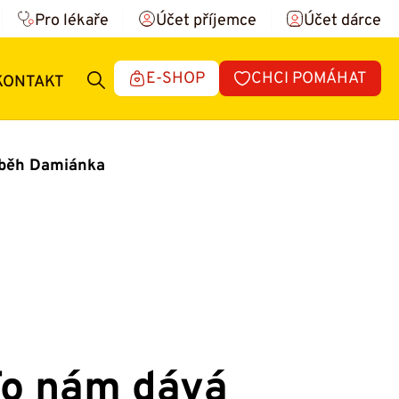
Pro lékaře
Účet příjemce
Účet dárce
E-SHOP
CHCI POMÁHAT
KONTAKT
říběh Damiánka
To nám dává