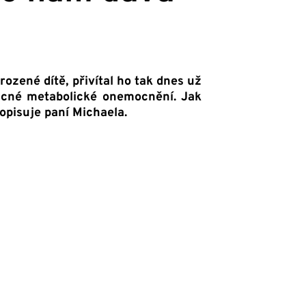
zené dítě, přivítal ho tak dnes už
ácné metabolické onemocnění. Jak
opisuje paní Michaela.