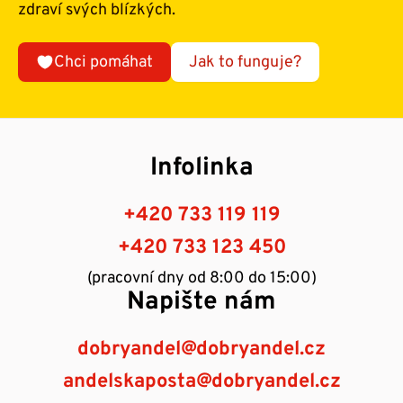
zdraví svých blízkých.
Chci pomáhat
Jak to funguje?
Infolinka
+420 733 119 119
+420 733 123 450
(pracovní dny od 8:00 do 15:00)
Napište nám
dobryandel@dobryandel.cz
andelskaposta@dobryandel.cz