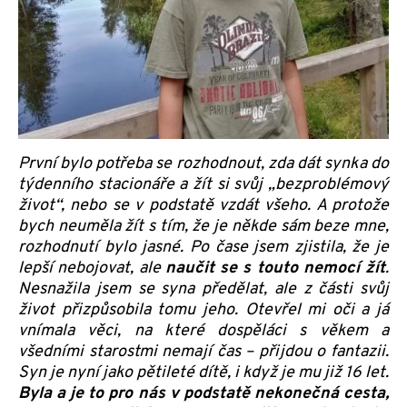
První bylo potřeba se rozhodnout, zda dát synka do
týdenního stacionáře a žít si svůj „bezproblémový
život“, nebo se v podstatě vzdát všeho. A protože
bych neuměla žít s tím, že je někde sám beze mne,
rozhodnutí bylo jasné. Po čase jsem zjistila, že je
lepší nebojovat, ale
naučit se s touto nemocí žít
.
Nesnažila jsem se syna předělat, ale z části svůj
život přizpůsobila tomu jeho. Otevřel mi oči a já
vnímala věci, na které dospěláci s věkem a
všedními starostmi nemají čas – přijdou o fantazii.
Syn je nyní jako pětileté dítě, i když je mu již 16 let.
Byla a je to pro nás v podstatě nekonečná cesta,