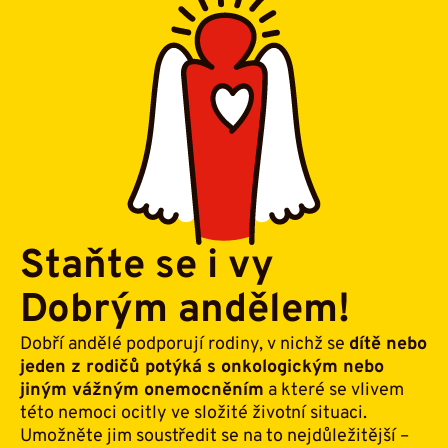
Staňte se i vy
Dobrým andělem!
Dobří andělé podporují rodiny, v nichž se
dítě nebo
jeden z rodičů potýká s onkologickým nebo
jiným vážným onemocněním
a které se vlivem
této nemoci ocitly ve složité životní situaci.
Umožněte jim soustředit se na to nejdůležitější –