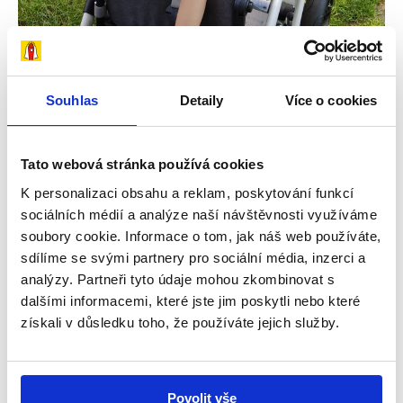
Souhlas
Detaily
Více o cookies
29. 7. 2026
Snažíme se dělat vše potřebné, aby dcera
Tato webová stránka používá cookies
byla šťastná – příběh Amálky
K personalizaci obsahu a reklam, poskytování funkcí
V rodinném domku v Úpici na Trutnovsku žije
sociálních médií a analýze naší návštěvnosti využíváme
čtyřčlenná rodina – maminka Iva, tatínek Pavel a
soubory cookie. Informace o tom, jak náš web používáte,
sdílíme se svými partnery pro sociální média, inzerci a
jejich dvě dcery, Natálka...
analýzy. Partneři tyto údaje mohou zkombinovat s
dalšími informacemi, které jste jim poskytli nebo které
Číst více
získali v důsledku toho, že používáte jejich služby.
Příběhy
Povolit vše