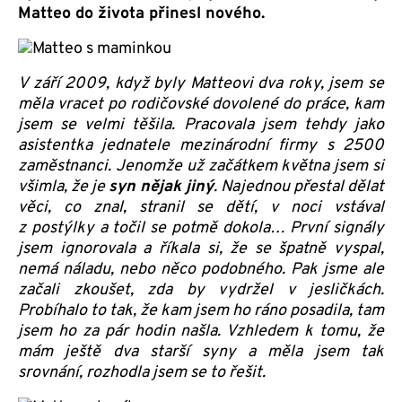
Matteo do života přinesl nového.
V září 2009, když byly Matteovi dva roky, jsem se
měla vracet po rodičovské dovolené do práce, kam
jsem se velmi těšila. Pracovala jsem tehdy jako
asistentka jednatele mezinárodní firmy s 2500
zaměstnanci. Jenomže už začátkem května jsem si
všimla, že je
syn nějak jiný
. Najednou přestal dělat
věci, co znal, stranil se dětí, v noci vstával
z postýlky a točil se potmě dokola… První signály
jsem ignorovala a říkala si, že se špatně vyspal,
nemá náladu, nebo něco podobného. Pak jsme ale
začali zkoušet, zda by vydržel v jesličkách.
Probíhalo to tak, že kam jsem ho ráno posadila, tam
jsem ho za pár hodin našla. Vzhledem k tomu, že
mám ještě dva starší syny a měla jsem tak
srovnání, rozhodla jsem se to řešit.