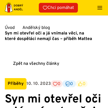
Přeskočit
Chci pomáhat
na
obsah
Úvod
Andělský blog
Syn mi otevřel oči a já vnímala věci, na
které dospěláci nemají čas – příběh Mattea
Zpět na všechny články
Příběhy
10. 10. 2023
0
0
0
Syn mi otevřel oči