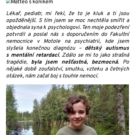
Lékař, pediatr, mi řekl, že to je kluk a ti jsou
opožděnější. S tím jsem se moc nechtěla smířit a
objednala syna k psychologovi. Ten moje podezření
potvrdil a poslal nás s doporučením do Fakultní
nemocnice v Motole na psychiatrii, kde jsem
slyšela konečnou diagnózu –
dětský autismus
s mentální retardací
. Zdálo se mi to jako strašná
tragédie,
byla jsem nešťastná, bezmocná
. Po
nějaké době zoufalství, smutku, vzteku a četných
otázek, nám začal boj s touhle nemocí.