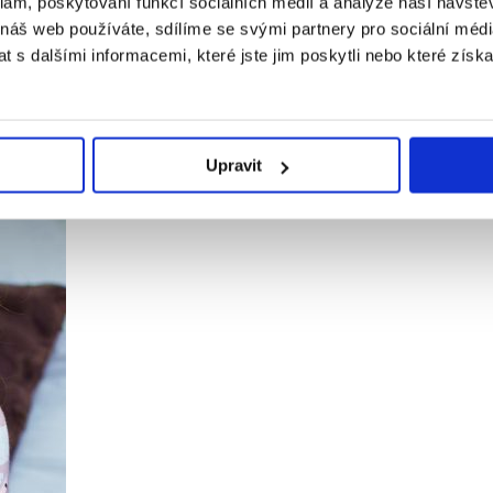
klam, poskytování funkcí sociálních médií a analýze naší návšt
 náš web používáte, sdílíme se svými partnery pro sociální média
 s dalšími informacemi, které jste jim poskytli nebo které získa
Upravit