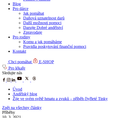
Blog
Pro dárce
Jak pomáhat
Daňová uznatelnost darů
Další možnosti pomoci
Darujte Dobré andělství
Zpravodaje
Pro rodiny
Komu a jak pomáháme
Pravidla poskytování finanční pomoci
Kontakt
Chci pomáhat
E-SHOP
Pro lékaře
Sledujte nás
Úvod
Andělský blog
Žije ve svém světě hmatu a zvuků – příběh čtyřleté Tinky
Zpět na všechny články
Příběhy
10. 3. 2021