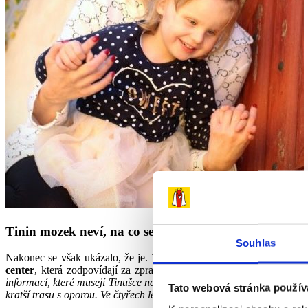
Tinin mozek neví, na co se dívá
Souhlas
Nakonec se však ukázalo, že je. Tinuščino vrozené onemocnění ne
center
, která zodpovídají za zpracování informací získaných prostř
informací, které musejí Tinušce nahradit ostatní smysly, pak my a její
Tato webová stránka použív
kratší trasu s oporou. Ve čtyřech letech stále nemluví a své potřeby