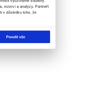
ěvnosti využíváme soubory
, inzerci a analýzy. Partneři
li v důsledku toho, že
Povolit vše