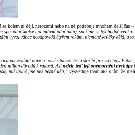
eré se kolem ní dějí, nerozumí nebo na ně potřebuje mnohem delší čas 
e speciální školce má individuální plán), snažíme se být hodně venku.
ntální vývoj vůbec neodpovídá čtyřem rokům, nicméně krůčky dělá, a to
pochodu zvládat nové a nové situace. Je to složité pro všechny. Vůbec
 den milion důvodů k radosti. Asi
nejvíc teď její onemocnění nechápe
račky má úplně jiné než běžné děti,“
vysvětluje maminka s tím, že měli