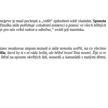
– nejprve je musí pochopit a „vidět“ způsobem sobě vlastním.
Spoustu
 Tinuška stále potřebuje celodenní asistenci a pomoc ve všech běžných
 je pro nás velká radost a odměna,“
uvádí její maminka.
 jsme mozkovou slepotu neznali a stále nemohu uvěřit, na co všechno
 Mia
, která by si s ní ráda hrála, ale běžné hraní Tina neumí. Žije si ve
 štěstí na spoustu skvělých lidí, sousedů a kamarádů s malými dětmi,