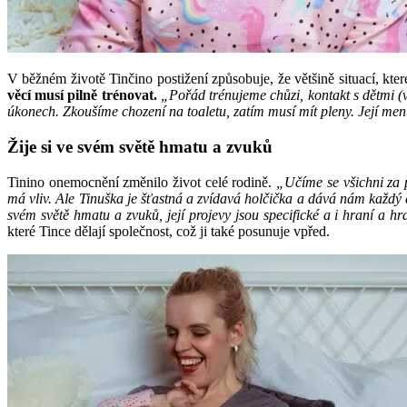
V běžném životě Tinčino postižení způsobuje, že většině situací, kt
věcí musí pilně trénovat.
„Pořád trénujeme chůzi, kontakt s dětmi (v
úkonech. Zkoušíme chození na toaletu, zatím musí mít pleny. Její me
Žije si ve svém světě hmatu a zvuků
Tinino onemocnění změnilo život celé rodině.
„Učíme se všichni za 
má vliv. Ale Tinuška je šťastná a zvídavá holčička a dává nám každý
svém světě hmatu a zvuků, její projevy jsou specifické a i hraní a h
které Tince dělají společnost, což ji také posunuje vpřed.