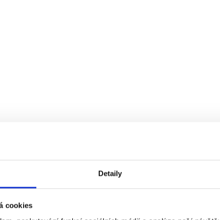
Detaily
se označení
CVI
, neboli
kortikální poškození zraku
. Jedná se o on
ednictvím zraku. Tinka je tedy
prakticky nevidomá
, i když oči má 
 okolí. To ale není všechno, co ji trápí. Dlouhodobě trpí bohužel také
p
á cookies
 projevuje buď nazlobením, pláčem, nebo smíchem,“
dodává paní Ivona.