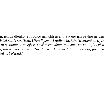
 jemuž dlouho její rodiče nemohli uvěřit, a které jim ze dne na den
ců starší sestřička. Užívali jsme si rodinného štěstí a kromě toho, že
ni skloníme v postýlce, když ji chováme, mluvíme na ni. Její očička
, ani nefixovala zrak. Začala jsem tedy hledat na internetu, pročetla
není náš případ.“