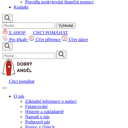
Pravidla poskytování finanční pomoci
Kontakt
Vyhledat
E-SHOP
CHCI POMÁHAT
Pro lékaře
Účet příjemce
Účet dárce
Chci pomáhat
O nás
Základní informace o nadaci
Financování
Historie a zakladatelé
Napsali o nás
Podporují nás
Pomoc v číslech