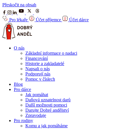
Přeskočit na obsah
Pro lékaře
Účet příjemce
Účet dárce
O nás
Základní informace o nadaci
Financování
Historie a zakladatelé
Napsali o nás
Podporují nás
Pomoc v číslech
Blog
Pro dárce
Jak pomáhat
Daňová uznatelnost darů
Další možnosti pomoci
Darujte Dobré andělství
Zpravodaje
Pro rodiny
Komu a jak pomáháme