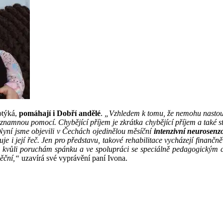
otýká,
pomáhají i Dobří andělé
.
„Vzhledem k tomu, že nemohu nastoupi
namnou pomocí. Chybějící příjem je zkrátka chybějící příjem a také s
. Nyní jsme objevili v Čechách ojedinělou měsíční
intenzivní neurosenzo
je i její řeč. Jen pro představu, takové rehabilitace vycházejí finanč
ii kvůli poruchám spánku a ve spolupráci se speciálně pedagogickým c
děční,“
uzavírá své vyprávění paní Ivona.