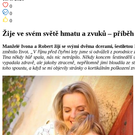
0
0
0
Žije ve svém světě hmatu a zvuků – příběh
Manželé Ivona a Robert žijí se svými dvěma dcerami, šestiletou 
změnilo život.
„V říjnu před čtyřmi lety jsme si odváželi z porodnice 
Tina někdy hůř spala, nás nic netrápilo. Někdy koncem šestinedělí 
vypadala zdravě, ale jakoby ztraceně, nepřítomně jimi bloudila ze 
toho spoustu, a když se mi objevily stránky o kortikálním poškození zr