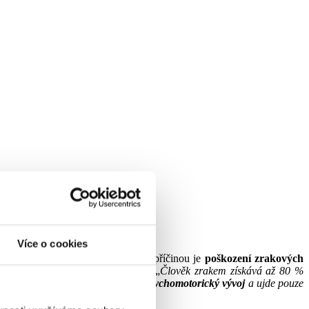
Více o cookies
emocnění mozku, nikoli oka a jeho příčinou je
poškození zrakových
po fyziologické stránce v pořádku. „
Člověk zrakem získává až 80 %
oruchami spánku
, má
opožděný psychomotorický vývoj
a ujde pouze