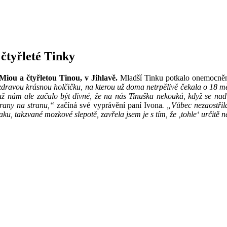
 čtyřleté Tinky
Miou a čtyřletou Tinou, v Jihlavě.
Mladší Tinku potkalo onemocnění,
zdravou krásnou holčičku, na kterou už doma netrpělivě čekala o 18 měsí
už nám ale začalo být divné, že na nás Tinuška nekouká, když se nad 
strany na stranu,“
začíná své vyprávění paní Ivona
. „Vůbec nezaostřila
aku, takzvané mozkové slepotě, zavřela jsem je s tím, že ‚tohle‘ určitě 