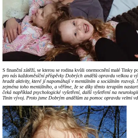
S finanční zátěží, se kterou se rodina kvůli onemocnění malé Tinky p
pro nás každoměsíční příspěvky Dobrých andělů opravdu velkou a výz
hradit aktivity, které jí napomáhají v mentálním a sociálním rozvoji
zejména toho mentálního, a věříme, že se díky těmto terapiím nastartu
čeká například psychologické vyšetření, další vyšetření na neurolog
Tinin vývoj. Proto jsme Dobrým andělům za pomoc opravdu velmi v