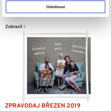
ZPRAVODAJ DUBEN 2019
Odmítnout
Milá setkání. Jak pomáhají Dobří andělé Štěpánce?
Zobrazit
ZPRAVODAJ BŘEZEN 2019