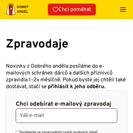
Přeskočit
Chci pomáhat
na
obsah
Zpravodaje
Novinky z Dobrého anděla posíláme do e-
mailových schránek dárců a dalších příznivců
zpravidla 1-2x měsíčně. Pokud byste jej chtěli také
dostávat, stačí se
přihlásit k jeho odběru.
Chci odebírat e-mailový zpravodaj
Souhlasím se
zpracováním
svých osobních údajů.