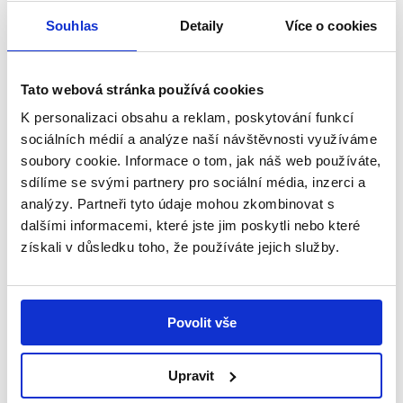
Souhlas
Detaily
Více o cookies
Jak strávily Den dětí ty, kterým pomáhají Dobří
andělé? Andělská tetovačka.
Tato webová stránka používá cookies
Zobrazit
K personalizaci obsahu a reklam, poskytování funkcí
sociálních médií a analýze naší návštěvnosti využíváme
soubory cookie. Informace o tom, jak náš web používáte,
sdílíme se svými partnery pro sociální média, inzerci a
analýzy. Partneři tyto údaje mohou zkombinovat s
dalšími informacemi, které jste jim poskytli nebo které
získali v důsledku toho, že používáte jejich služby.
Povolit vše
Upravit