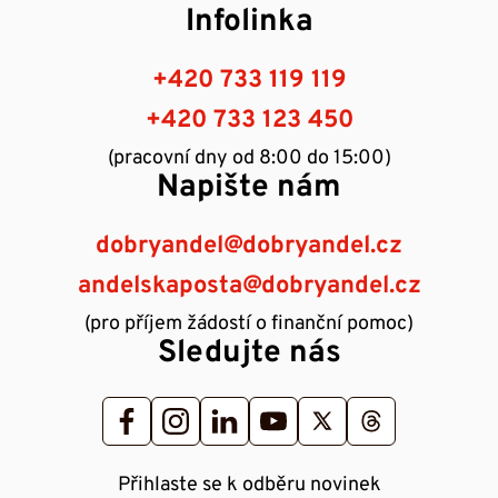
Infolinka
2019
2018
+420 733 119 119
Zobrazit
Zobrazit
+420 733 123 450
(pracovní dny od 8:00 do 15:00)
Napište nám
2017
2016
Zobrazit
Zobrazit
dobryandel@dobryandel.cz
andelskaposta@dobryandel.cz
(pro příjem žádostí o finanční pomoc)
2015
2014
Sledujte nás
Zobrazit
Zobrazit
2013
Přihlaste se k odběru novinek