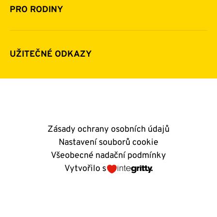
Pomoc v číslech
Daňová uznatelnost darů
PRO RODINY
Podporují nás
Další možnosti pomoci
Komu a jak pomáháme
Napsali o nás
Zpravodaje
Pravidla poskytování finanční pomoci
UŽITEČNÉ ODKAZY
Kontakty
E-shop
Andělský blog
Zásady ochrany osobních údajů
Nastavení souborů cookie
Všeobecné nadační podmínky
Vytvořilo s