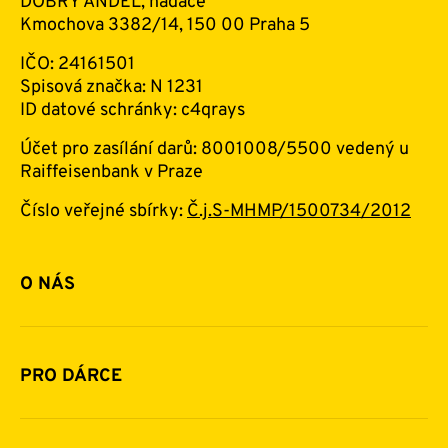
DOBRÝ ANDĚL, nadace
Kmochova 3382/14, 150 00 Praha 5
IČO: 24161501
Spisová značka: N 1231
ID datové schránky: c4qrays
Účet pro zasílání darů: 8001008/5500 vedený u
Raiffeisenbank v Praze
Číslo veřejné sbírky:
Č.j.S-MHMP/1500734/2012
O NÁS
Základní informace o nadaci
Historie a zakladatelé
PRO DÁRCE
Financování
Jak pomáhat