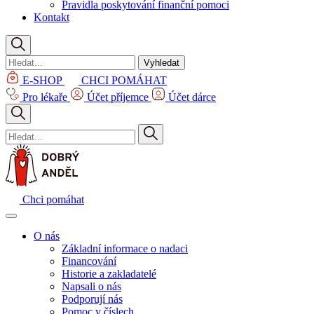
Pravidla poskytování finanční pomoci
Kontakt
Vyhledat
E-SHOP
CHCI POMÁHAT
Pro lékaře
Účet příjemce
Účet dárce
Chci pomáhat
O nás
Základní informace o nadaci
Financování
Historie a zakladatelé
Napsali o nás
Podporují nás
Pomoc v číslech