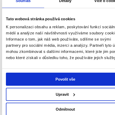
Souhlas
Detaily
Více o cook
Květen 2023
Příběh paní Kateřiny. Letní novinky v našem e-shopu. Z
Tato webová stránka používá cookies
Andělského blogu.
K personalizaci obsahu a reklam, poskytování funkcí sociáln
Zobrazit
médií a analýze naší návštěvnosti využíváme soubory cooki
Informace o tom, jak náš web používáte, sdílíme se svými
partnery pro sociální média, inzerci a analýzy. Partneři tyto 
mohou zkombinovat s dalšími informacemi, které jste jim pos
nebo které získali v důsledku toho, že používáte jejich služb
Povolit vše
Upravit
Odmítnout