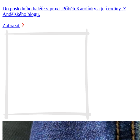
Do posledního haléře v praxi. Příběh Karolínky a její rodiny. Z
Andělského blogu.
Zobrazit