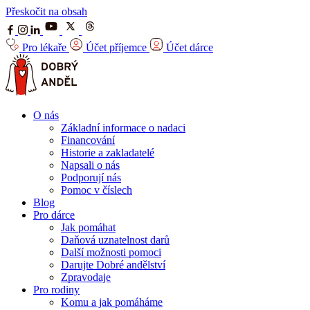
Přeskočit na obsah
Pro lékaře
Účet příjemce
Účet dárce
O nás
Základní informace o nadaci
Financování
Historie a zakladatelé
Napsali o nás
Podporují nás
Pomoc v číslech
Blog
Pro dárce
Jak pomáhat
Daňová uznatelnost darů
Další možnosti pomoci
Darujte Dobré andělství
Zpravodaje
Pro rodiny
Komu a jak pomáháme