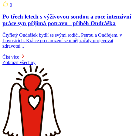
0
Po třech letech s výživovou sondou a roce intenzivní
práce syn přijímá potravu -⁠⁠⁠⁠⁠⁠ příběh Ondráška
Čtyřletý Ondrášek bydlí se svými rodiči, Petrou a Ondřejem, v
Lovosicích. Krátce po narození se u něj začaly projevovat
zdravotní...
Číst více
Zobrazit všechny