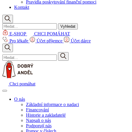
Pravidla poskytování finanční pomoci
Kontakt
Vyhledat
E-SHOP
CHCI POMÁHAT
Pro lékaře
Účet příjemce
Účet dárce
Chci pomáhat
O nás
Základní informace o nadaci
Financování
Historie a zakladatelé
Napsali o nás
Podporují nás
Pomoc v číslech