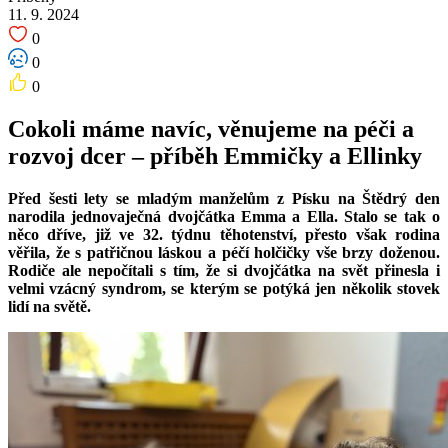
11. 9. 2024
0
0
0
Cokoli máme navíc, věnujeme na péči a
rozvoj dcer – příběh Emmičky a Ellinky
Před šesti lety se mladým manželům z Písku na Štědrý den
narodila jednovaječná dvojčátka Emma a Ella. Stalo se tak o
něco dříve, již ve 32. týdnu těhotenství, přesto však rodina
věřila, že s patřičnou láskou a péčí holčičky vše brzy doženou.
Rodiče ale nepočítali s tím, že si dvojčátka na svět přinesla i
velmi vzácný syndrom, se kterým se potýká jen několik stovek
lidí na světě.