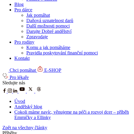
Blog
Pro dárce
Jak pomáhat
Daňová uznatelnost darů
Další možnosti pomoci
Darujte Dobré andělství
Zpravodaje
Pro rodiny
Komu a jak pomáháme
Pravidla poskytování finanční pomoci
Kontakt
Chci pomáhat
E-SHOP
Pro lékaře
Sledujte nás
Úvod
Andělský blog
Cokoli máme navíc, věnujeme na péči a rozvoj dcer – příběh
Emmičky a Ellinky
Zpět na všechny články
Příběhy