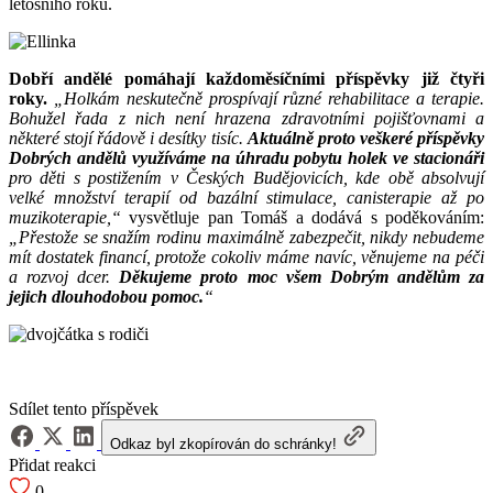
letošního roku.
Dobří andělé pomáhají každoměsíčními příspěvky již čtyři
roky.
„Holkám neskutečně prospívají různé rehabilitace a terapie.
Bohužel řada z nich není hrazena zdravotními pojišťovnami a
některé stojí řádově i desítky tisíc.
Aktuálně proto veškeré příspěvky
Dobrých andělů využíváme na úhradu pobytu holek ve stacionáři
pro děti s postižením v Českých Budějovicích, kde obě absolvují
velké množství terapií od bazální stimulace, canisterapie až po
muzikoterapie,“
vysvětluje pan Tomáš a dodává s poděkováním:
„Přestože se snažím rodinu maximálně zabezpečit, nikdy nebudeme
mít dostatek financí, protože cokoliv máme navíc, věnujeme na péči
a rozvoj dcer.
Děkujeme proto moc všem Dobrým andělům za
jejich dlouhodobou pomoc.
“
Sdílet tento příspěvek
Odkaz byl zkopírován do schránky!
Přidat reakci
0