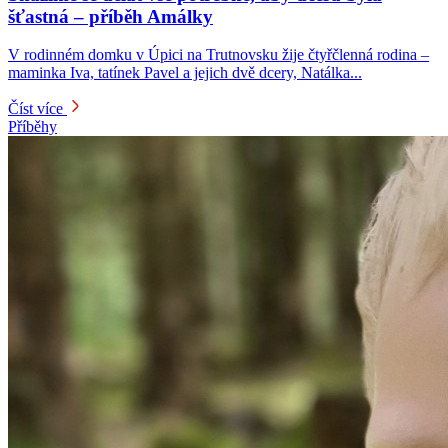
šťastná – příběh Amálky
V rodinném domku v Úpici na Trutnovsku žije čtyřčlenná rodina –
maminka Iva, tatínek Pavel a jejich dvě dcery, Natálka...
Číst více
Příběhy