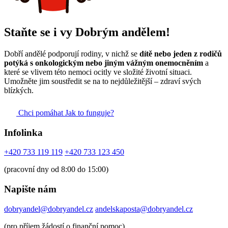
Staňte se i vy Dobrým andělem!
Dobří andělé podporují rodiny, v nichž se
dítě nebo jeden z rodičů
potýká s onkologickým nebo jiným vážným onemocněním
a
které se vlivem této nemoci ocitly ve složité životní situaci.
Umožněte jim soustředit se na to nejdůležitější – zdraví svých
blízkých.
Chci pomáhat
Jak to funguje?
Infolinka
+420 733 119 119
+420 733 123 450
(pracovní dny od 8:00 do 15:00)
Napište nám
dobryandel@dobryandel.cz
andelskaposta@dobryandel.cz
(pro příjem žádostí o finanční pomoc)