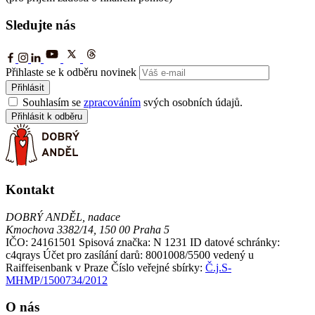
Sledujte nás
Přihlaste se k odběru novinek
Přihlásit
Souhlasím se
zpracováním
svých osobních údajů.
Přihlásit k odběru
Kontakt
DOBRÝ ANDĚL, nadace
Kmochova 3382/14, 150 00 Praha 5
IČO: 24161501
Spisová značka: N 1231
ID datové schránky:
c4qrays
Účet pro zasílání darů: 8001008/5500 vedený u
Raiffeisenbank v Praze
Číslo veřejné sbírky:
Č.j.S-
MHMP/1500734/2012
O nás