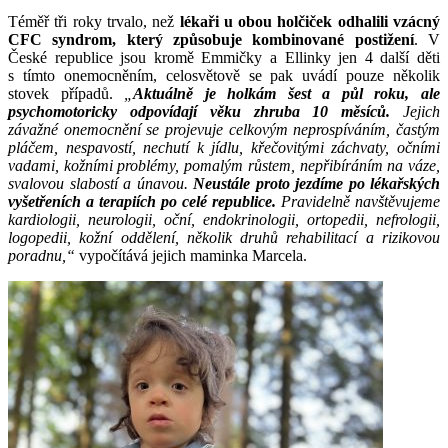
Téměř tři roky trvalo, než
lékaři u obou holčiček odhalili vzácný
CFC syndrom, který způsobuje kombinované postižení
. V
České republice jsou kromě Emmičky a Ellinky jen 4 další děti
s tímto onemocněním, celosvětově se pak uvádí pouze několik
stovek případů.
„
Aktuálně je holkám šest a půl roku, ale
psychomotoricky odpovídají věku zhruba 10 měsíců.
Jejich
závažné onemocnění se projevuje celkovým neprospíváním, častým
pláčem, nespavostí, nechutí k jídlu, křečovitými záchvaty, očními
vadami, kožními problémy, pomalým růstem, nepřibíráním na váze,
svalovou slabostí a únavou.
Neustále proto jezdíme po lékařských
vyšetřeních a terapiích po celé republice.
Pravidelně navštěvujeme
kardiologii, neurologii, oční, endokrinologii, ortopedii, nefrologii,
logopedii, kožní oddělení, několik druhů rehabilitací a rizikovou
poradnu,“
vypočítává jejich maminka Marcela.