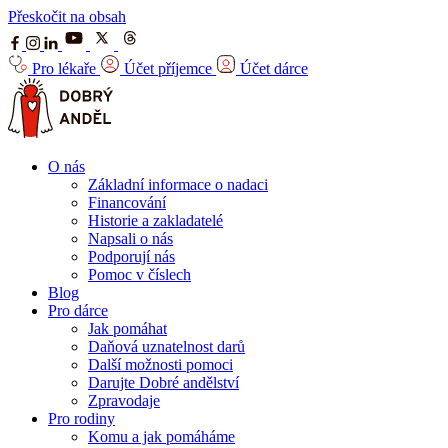
Přeskočit na obsah
Pro lékaře
Účet příjemce
Účet dárce
O nás
Základní informace o nadaci
Financování
Historie a zakladatelé
Napsali o nás
Podporují nás
Pomoc v číslech
Blog
Pro dárce
Jak pomáhat
Daňová uznatelnost darů
Další možnosti pomoci
Darujte Dobré andělství
Zpravodaje
Pro rodiny
Komu a jak pomáháme