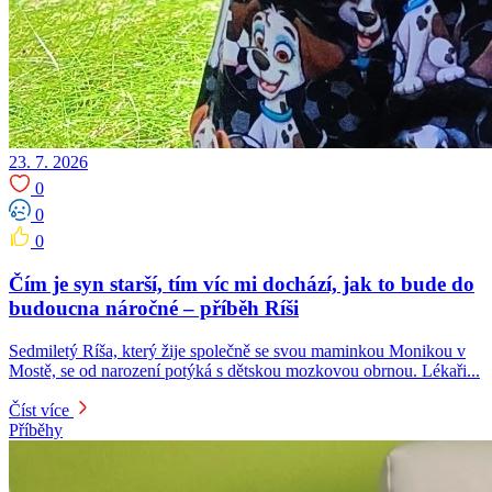
23. 7. 2026
0
0
0
Čím je syn starší, tím víc mi dochází, jak to bude do
budoucna náročné – příběh Ríši
Sedmiletý Ríša, který žije společně se svou maminkou Monikou v
Mostě, se od narození potýká s dětskou mozkovou obrnou. Lékaři...
Číst více
Příběhy