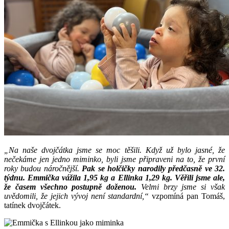
„Na naše dvojčátka jsme se moc těšili. Když už bylo jasné, že
nečekáme jen jedno miminko, byli jsme připraveni na to, že první
roky budou náročnější.
Pak se holčičky narodily předčasně ve 32.
týdnu. Emmička vážila 1,95 kg a Ellinka 1,29 kg. Věřili jsme ale,
že časem všechno postupně doženou.
Velmi brzy jsme si však
uvědomili, že jejich vývoj není standardní,“
vzpomíná pan Tomáš,
tatínek dvojčátek.