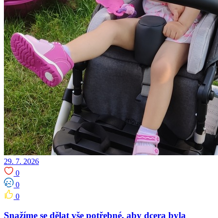
29. 7. 2026
0
0
0
Snažíme se dělat vše potřebné, aby dcera byla