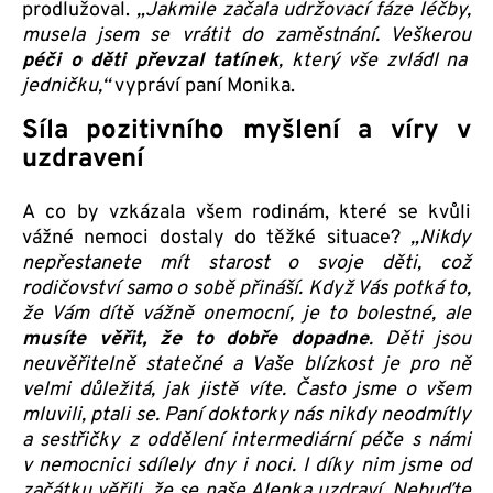
prodlužoval.
„Jakmile začala udržovací fáze léčby,
musela jsem se vrátit do zaměstnání. Veškerou
péči o děti převzal tatínek
, který vše zvládl na
jedničku,“
vypráví paní Monika.
Síla pozitivního myšlení a víry v
uzdravení
A co by vzkázala všem rodinám, které se kvůli
vážné nemoci dostaly do těžké situace?
„Nikdy
nepřestanete mít starost o svoje děti, což
rodičovství samo o sobě přináší. Když Vás potká to,
že Vám dítě vážně onemocní, je to bolestné, ale
musíte věřit, že to dobře dopadne
. Děti jsou
neuvěřitelně statečné a Vaše blízkost je pro ně
velmi důležitá, jak jistě víte. Často jsme o všem
mluvili, ptali se. Paní doktorky nás nikdy neodmítly
a sestřičky z oddělení intermediární péče s námi
v nemocnici sdílely dny i noci. I díky nim jsme od
začátku věřili, že se naše Alenka uzdraví. Nebuďte