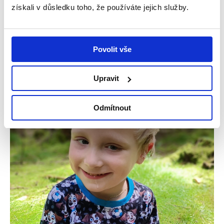
získali v důsledku toho, že používáte jejich služby.
čtyřčlenná rodina – maminka Iva, tatínek Pavel a
jejich dvě dcery, Natálka...
Číst více
Povolit vše
Upravit
Příběhy
Odmítnout