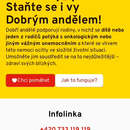
Staňte se i vy
Dobrým andělem!
Dobří andělé podporují rodiny, v nichž se
dítě nebo
jeden z rodičů potýká s onkologickým nebo
jiným vážným onemocněním
a které se vlivem
této nemoci ocitly ve složité životní situaci.
Umožněte jim soustředit se na to nejdůležitější –
zdraví svých blízkých.
Chci pomáhat
Jak to funguje?
Infolinka
+420 733 119 119