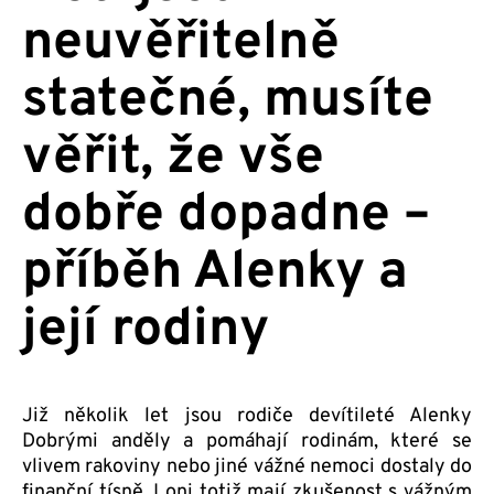
neuvěřitelně
statečné, musíte
věřit, že vše
dobře dopadne –
příběh Alenky a
její rodiny
Již několik let jsou rodiče devítileté Alenky
Dobrými anděly a pomáhají rodinám, které se
vlivem rakoviny nebo jiné vážné nemoci dostaly do
finanční tísně. I oni totiž mají zkušenost s vážným