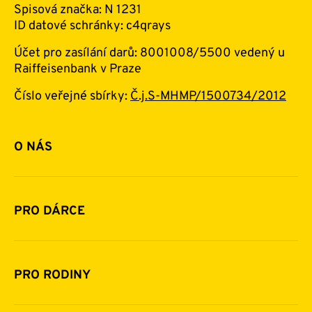
Spisová značka: N 1231
ID datové schránky: c4qrays
Účet pro zasílání darů: 8001008/5500 vedený u
Raiffeisenbank v Praze
Číslo veřejné sbírky:
Č.j.S-MHMP/1500734/2012
O NÁS
Základní informace o nadaci
Historie a zakladatelé
PRO DÁRCE
Financování
Jak pomáhat
Pomoc v číslech
Daňová uznatelnost darů
PRO RODINY
Podporují nás
Další možnosti pomoci
Komu a jak pomáháme