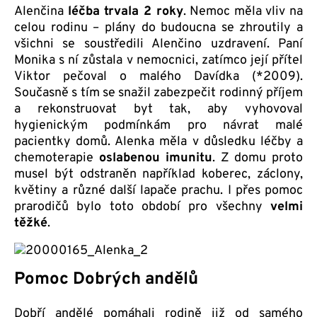
Alenčina
léčba trvala 2 roky
. Nemoc měla vliv na
celou rodinu – plány do budoucna se zhroutily a
všichni se soustředili Alenčino uzdravení. Paní
Monika s ní zůstala v nemocnici, zatímco její přítel
Viktor pečoval o malého Davídka (*2009).
Současně s tím se snažil zabezpečit rodinný příjem
a rekonstruovat byt tak, aby vyhovoval
hygienickým podmínkám pro návrat malé
pacientky domů. Alenka měla v důsledku léčby a
chemoterapie
oslabenou imunitu
. Z domu proto
musel být odstraněn například koberec, záclony,
květiny a různé další lapače prachu. I přes pomoc
prarodičů bylo toto období pro všechny
velmi
těžké
.
Pomoc Dobrých andělů
Dobří andělé pomáhali rodině již od samého