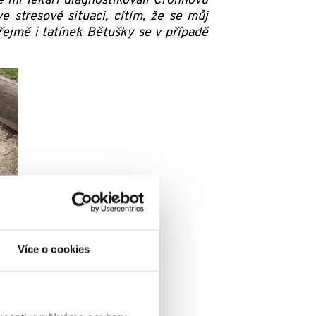
 mi lékaři diagnostikovali Crohnovu
 stresové situaci, cítím, že se můj
řejmě i tatínek Bětušky se v případě
Více o cookies