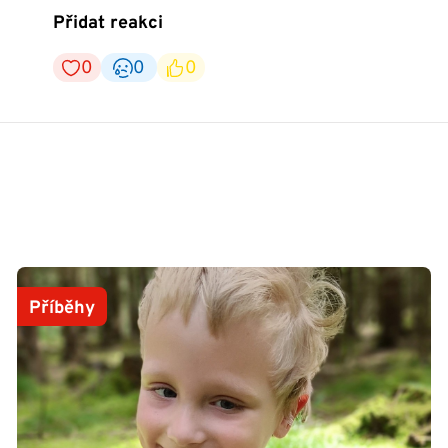
Přidat reakci
0
0
0
Příběhy