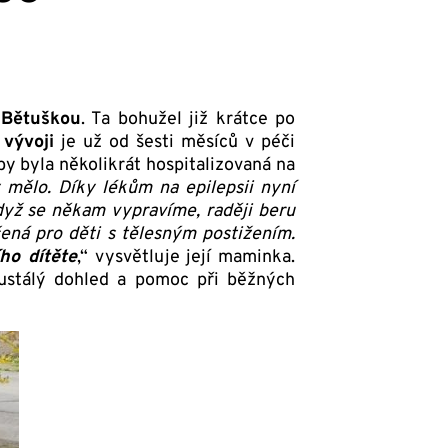
 Bětuškou
. Ta bohužel již krátce po
vývoji
je už od šesti měsíců v péči
by byla několikrát hospitalizovaná na
 mělo. Díky lékům na epilepsii nyní
 Když se někam vypravíme, raději beru
čená pro děti s tělesným postižením.
ho dítěte
,“ vysvětluje její maminka.
eustálý dohled a pomoc při běžných