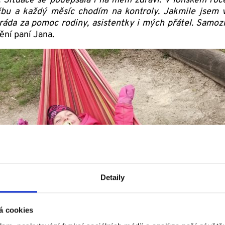
. Situace se podepsala i na mém zdraví. V loňském roce
čbu a každý měsíc chodím na kontroly. Jakmile jsem ve
 ráda za pomoc rodiny, asistentky i mých přátel. Samoz
ění paní Jana.
Detaily
á cookies