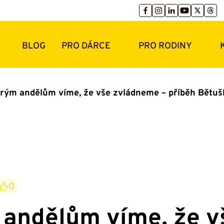
BLOG
PRO DÁRCE
PRO RODINY
rým andělům víme, že vše zvládneme – příběh Bětuš
0
andělům víme, že v