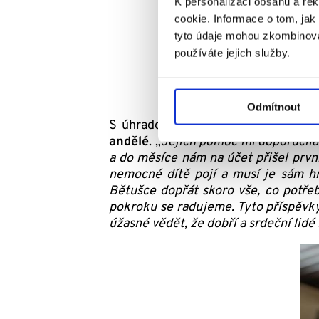
K personalizaci obsahu a re
cookie. Informace o tom, jak
tyto údaje mohou zkombinovat
používáte jejich služby.
Odmítnout
S úhradou osobní asistentky či pot
andělé
. „
Jejich pomoc mi doporučila
a do měsíce nám na účet přišel první
nemocné dítě pojí a musí je sám h
Bětušce dopřát skoro vše, co potřeb
pokroku se radujeme. Tyto příspěvky 
úžasné vědět, že dobří a srdeční lidé 