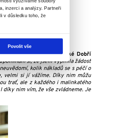
ěvnosti využíváme soubory
, inzerci a analýzy. Partneři
li v důsledku toho, že
Povolit vše
ozvoj Bětušky,
pomáhají také Dobří
zpomínám si, že jsem vyplnila žádost
 neuvědomí, kolik nákladů se s péčí o
 velmi si jí vážíme. Díky nim můžu
ou trať, ale z každého i malinkatého
 I díky nim vím, že vše zvládneme. Je