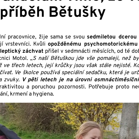
příběh Bětušky
lní pracovnice, žije sama se svou
sedmiletou dcerou
jí vrstevníci. Kvůli
opožděnému psychomotorickému 
ileptický záchvat
přišel v sedmnácti měsících, od té do
nici Motol. „
S naší Bětuškou jde vše pomaleji, než by
ž ve třech letech, její krůčky jsou však stále nejisté.
čívat. Ve školce používá speciální sedačku, která je ur
 a zvuky.
V pěti letech je na úrovni osmnáctiměsíční
aktivitou a poruchou pozornosti. Potřebuje proto n
ání, krmení a hygiena.