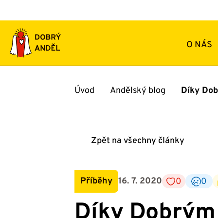
Přeskočit
na
obsah
O NÁS
Úvod
Andělský blog
Díky Dob
Zpět na všechny články
Příběhy
16. 7. 2020
0
0
Díky Dobrým 