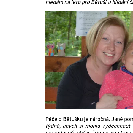
hledám na léto pro Bětušku hlídání č
Péče o Bětušku je náročná, Janě pomá
týdně, abych si mohla vydechnout 