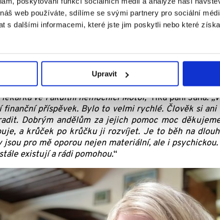
klam, poskytování funkcí sociálních médií a analýze naší návšt
 náš web používáte, sdílíme se svými partnery pro sociální média
 s dalšími informacemi, které jste jim poskytli nebo které získa
Upravit
řebnými rehabilitacemi a terapiemi, které podporují r
 lékařka ve Fakultní nemocnici Motol,“
říká paní Jana.
„V
 finanční příspěvek. Bylo to velmi rychlé. Člověk si ani
radit. Dobrým andělům za jejich pomoc moc děkujeme,
uje, a krůček po krůčku ji rozvíjet. Je to běh na dlouh
jsou pro mě oporou nejen materiální, ale i psychickou.
stále existují a rádi pomohou.
“