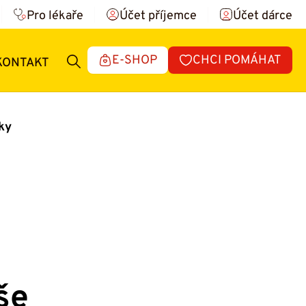
Pro lékaře
Účet příjemce
Účet dárce
E-SHOP
CHCI POMÁHAT
KONTAKT
ky
še