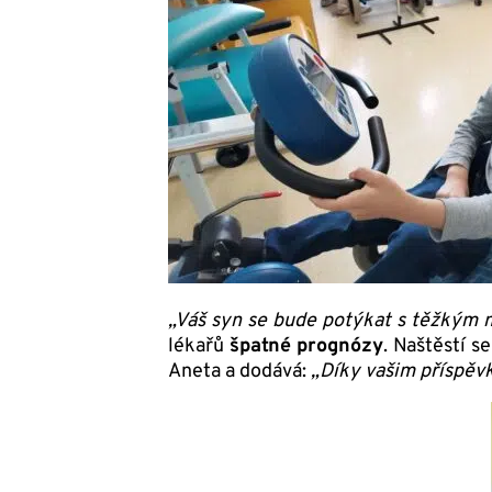
„Váš syn se bude potýkat s těžkým 
lékařů
špatné prognózy
. Naštěstí s
Aneta a dodává:
„Díky vašim příspěv