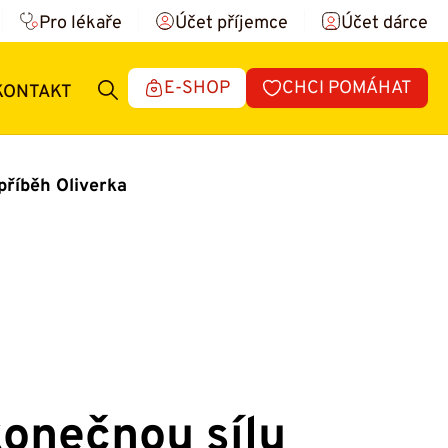
Pro lékaře
Účet příjemce
Účet dárce
E-SHOP
CHCI POMÁHAT
KONTAKT
příběh Oliverka
onečnou sílu