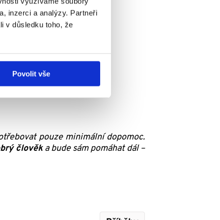
ěvnosti využíváme soubory
, inzerci a analýzy. Partneři
li v důsledku toho, že
Povolit vše
potřebovat pouze minimální dopomoc.
brý člověk
a bude sám pomáhat dál –