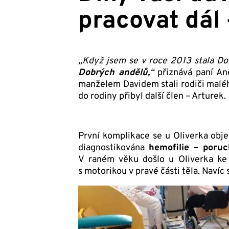
pracovat dál 
„Když jsem se v roce 2013 stala 
Dobrých andělů,
“
přiznává paní Ane
manželem Davidem stali rodiči malé
do rodiny přibyl další člen – Arturek.
První komplikace se u Oliverka obj
diagnostikována
hemofilie – poruc
V raném věku došlo u Oliverka k
s motorikou v pravé části těla. Navíc