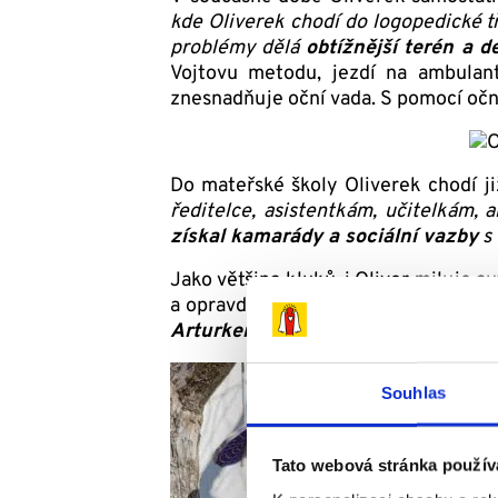
kde Oliverek chodí do logopedické tř
problémy dělá
obtížnější terén a de
Vojtovu metodu, jezdí na ambulantn
znesnadňuje oční vada. S pomocí očn
Do mateřské školy Oliverek chodí j
ředitelce, asistentkám, učitelkám,
získal kamarády a sociální vazby
s 
Jako většina kluků, i Oliver miluje 
a opravdu moc ho to baví. Také se r
Arturkem má skvělý vztah
. Nejvíc
Souhlas
Tato webová stránka použív