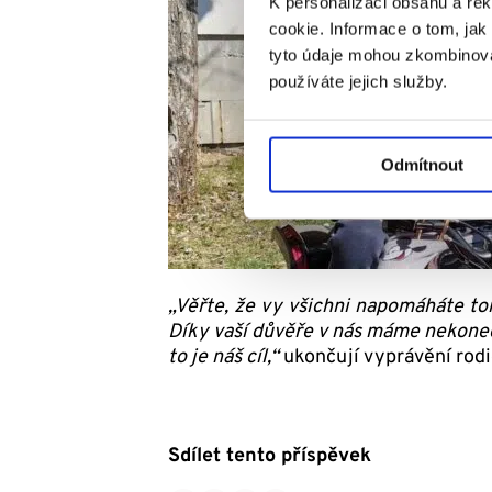
K personalizaci obsahu a re
cookie. Informace o tom, jak
tyto údaje mohou zkombinovat
používáte jejich služby.
Odmítnout
„Věřte, že vy všichni napomáháte t
Díky vaší důvěře v nás máme nekoneč
to je náš cíl,“
ukončují vyprávění rodi
Sdílet tento příspěvek