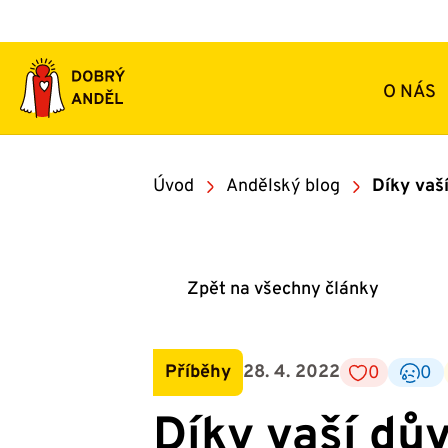
Přeskočit
na
obsah
O NÁS
Úvod
Andělský blog
Díky vaš
Zpět na všechny články
Příběhy
28. 4. 2022
0
0
Díky vaší dů