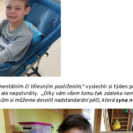
mentálním či tělesným postižením,“
vyslechli si týden p
e ale nepotvrdily.
„Díky vám všem tomu tak zdaleka není
kům si můžeme dovolit nadstandardní péči, která
syna n