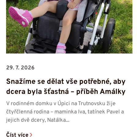
29. 7. 2026
Snažíme se dělat vše potřebné, aby
dcera byla šťastná – příběh Amálky
V rodinném domku v Úpici na Trutnovsku žije
čtyřčlenná rodina – maminka Iva, tatínek Pavel a
jejich dvě dcery, Natálka...
Číst více