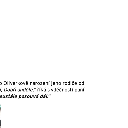
o Oliverkově narození jeho rodiče od
, Dobří andělé,“
říká s vděčností paní
eustále posouvá dál
.“