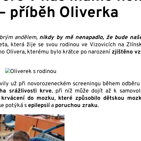
– příběh Oliverka
Dobrým andělem,
nikdy by mě nenapadlo, že bude naš
ta, která žije se svou rodinou ve Vizovicích na Zlíns
ho Olivera, kterému bylo krátce po narození
zjištěno 
evily už při novorozeneckém screeningu během odběru 
ha srážlivosti krve
, při níž může dojít až k samovo
e
krvácení do mozku
,
které způsobilo dětskou moz
 se potýká s
epilepsií
a
poruchou zraku
.