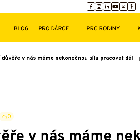
BLOG
PRO DÁRCE
PRO RODINY
í důvěře v nás máme nekonečnou sílu pracovat dál – 
0
věře v nás máme nek