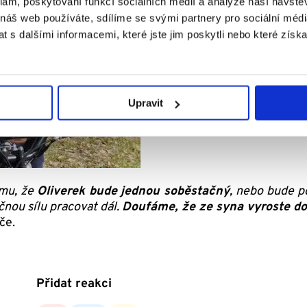
klam, poskytování funkcí sociálních médií a analýze naší návšt
 náš web používáte, sdílíme se svými partnery pro sociální média
 s dalšími informacemi, které jste jim poskytli nebo které získa
Upravit
omu, že
Oliverek bude jednou soběstačný
, nebo bude 
nou sílu pracovat dál.
Doufáme, že ze syna vyroste do
če.
Přidat reakci