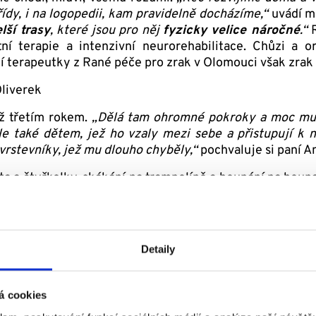
ídy, i na logopedii, kam pravidelně docházíme,“
uvádí 
lší trasy
, které jsou pro něj
fyzicky velice náročné
.“
R
í terapie a intenzivní neurorehabilitace. Chůzi a o
í terapeutky z Rané péče pro zrak v Olomouci však zrak 
iž třetím rokem.
„Dělá tam ohromné pokroky a moc mu t
 ale také dětem, jež ho vzaly mezi sebe a přistupují 
vrstevníky, jež mu dlouho chyběly,“
pochvaluje si paní A
auta a čtyřkolky, skákání na trampolíně a houpání na houp
ád koupe v bazénu a ve vířivce. Zaručenou radost mu u
e se mu líbí, že může bráchu úkolovat a brácha ho poslouc
Detaily
á cookies