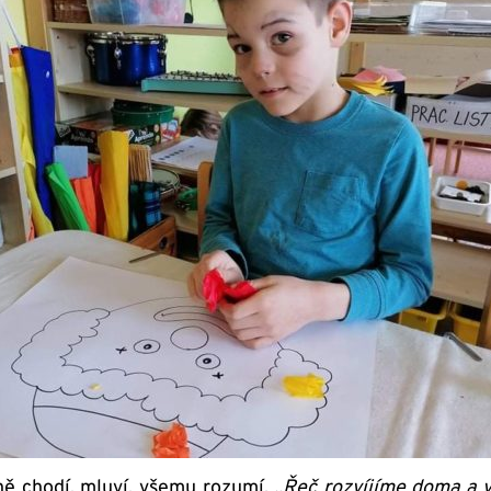
ě chodí, mluví, všemu rozumí.
„Řeč rozvíjíme doma a 