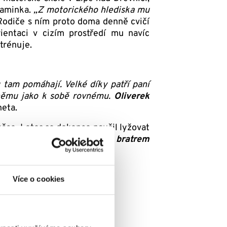
maminka.
„Z motorického hlediska mu
odiče s ním proto doma denně cvičí
rientaci v cizím prostředí mu navíc
trénuje.
am pomáhají. Velké díky patří paní
k němu jako k sobě rovnému.
Oliverek
neta.
ačce. Letos se dokonce naučil lyžovat
dělá výlet vlakem.
„
Se svým bratrem
há,“
usmívá se paní Aneta.
Více o cookies