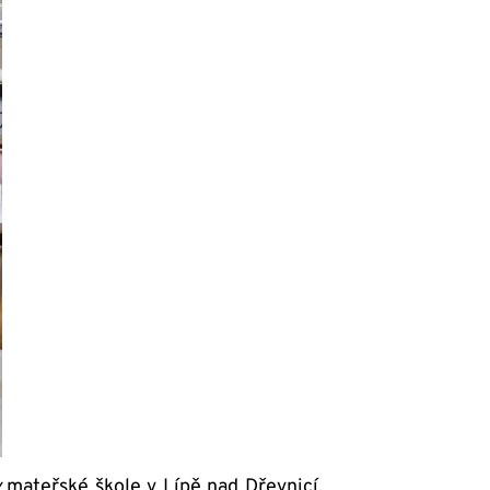
v
mateřské škole v Lípě nad Dřevnicí,