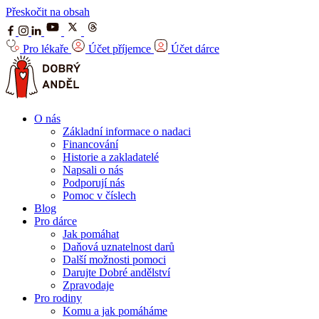
Přeskočit na obsah
Pro lékaře
Účet příjemce
Účet dárce
O nás
Základní informace o nadaci
Financování
Historie a zakladatelé
Napsali o nás
Podporují nás
Pomoc v číslech
Blog
Pro dárce
Jak pomáhat
Daňová uznatelnost darů
Další možnosti pomoci
Darujte Dobré andělství
Zpravodaje
Pro rodiny
Komu a jak pomáháme