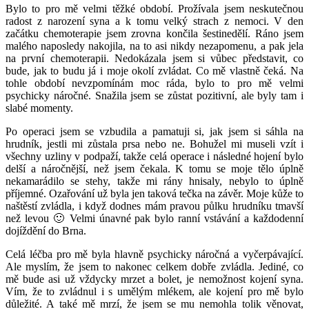
Bylo to pro mě velmi těžké období. Prožívala jsem neskutečnou
radost z narození syna a k tomu velký strach z nemoci. V den
začátku chemoterapie jsem zrovna končila šestinedělí. Ráno jsem
malého naposledy nakojila, na to asi nikdy nezapomenu, a pak jela
na první chemoterapii. Nedokázala jsem si vůbec představit, co
bude, jak to budu já i moje okolí zvládat. Co mě vlastně čeká. Na
tohle období nevzpomínám moc ráda, bylo to pro mě velmi
psychicky náročné. Snažila jsem se zůstat pozitivní, ale byly tam i
slabé momenty.
Po operaci jsem se vzbudila a pamatuji si, jak jsem si sáhla na
hrudník, jestli mi zůstala prsa nebo ne. Bohužel mi museli vzít i
všechny uzliny v podpaží, takže celá operace i následné hojení bylo
delší a náročnější, než jsem čekala. K tomu se moje tělo úplně
nekamarádilo se stehy, takže mi rány hnisaly, nebylo to úplně
příjemné. Ozařování už byla jen taková tečka na závěr. Moje kůže to
naštěstí zvládla, i když dodnes mám pravou půlku hrudníku tmavší
než levou 🙂 Velmi únavné pak bylo ranní vstávání a každodenní
dojíždění do Brna.
Celá léčba pro mě byla hlavně psychicky náročná a vyčerpávající.
Ale myslím, že jsem to nakonec celkem dobře zvládla. Jediné, co
mě bude asi už vždycky mrzet a bolet, je nemožnost kojení syna.
Vím, že to zvládnul i s umělým mlékem, ale kojení pro mě bylo
důležité. A také mě mrzí, že jsem se mu nemohla tolik věnovat,