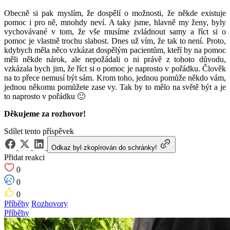
Obecně si pak myslím, že dospělí o možnosti, že někde existuje
pomoc i pro ně, mnohdy neví. A taky jsme, hlavně my ženy, byly
vychovávané v tom, že vše musíme zvládnout samy a říct si o
pomoc je vlastně trochu slabost. Dnes už vím, že tak to není. Proto,
kdybych měla něco vzkázat dospělým pacientům, kteří by na pomoc
měli někde nárok, ale nepožádali o ni právě z tohoto důvodu,
vzkázala bych jim, že říct si o pomoc je naprosto v pořádku. Člověk
na to přece nemusí být sám. Krom toho, jednou pomůže někdo vám,
jednou někomu pomůžete zase vy. Tak by to mělo na světě být a je
to naprosto v pořádku 🙂
Děkujeme za rozhovor!
Sdílet tento příspěvek
Odkaz byl zkopírován do schránky!
Přidat reakci
0
0
0
Příběhy
Rozhovory
Příběhy