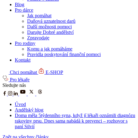
Blog
Pro dárce
Jak pomáhat
Daňová uznatelnost darů
Další možnosti pomoci
Darujte Dobré andělství
Zpravodaje
Pro rodiny
Komu a jak pomáháme
Pravidla poskytování finanční pomoci
Kontakt
Chci pomáhat
E-SHOP
Pro lékaře
Sledujte nás
Úvod
Andělský blog
Doma měla 5týdenního syna, když jí lékaři oznámili diagnózu
rakoviny prsu. Dnes sama nabádá k prevenci – rozhovor s
paní Silvií
Zpět na všechny články