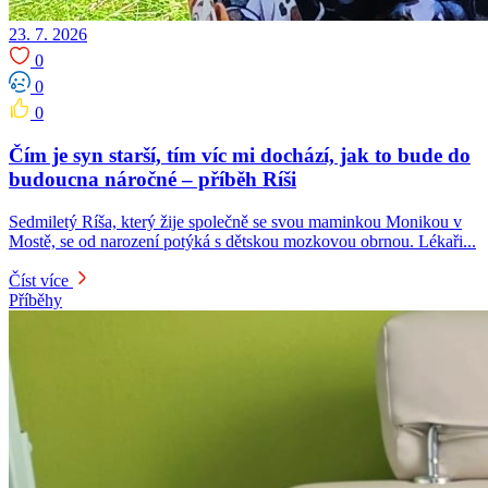
23. 7. 2026
0
0
0
Čím je syn starší, tím víc mi dochází, jak to bude do
budoucna náročné – příběh Ríši
Sedmiletý Ríša, který žije společně se svou maminkou Monikou v
Mostě, se od narození potýká s dětskou mozkovou obrnou. Lékaři...
Číst více
Příběhy