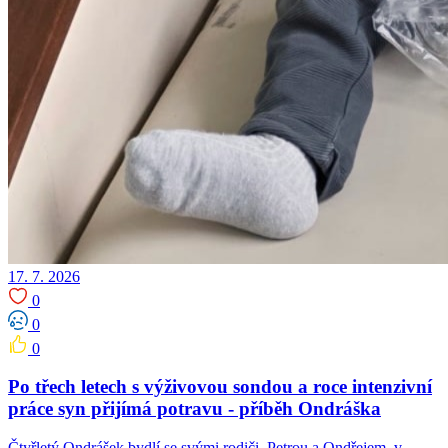
17. 7. 2026
0
0
0
Po třech letech s výživovou sondou a roce intenzivní
práce syn přijímá potravu -⁠⁠⁠⁠⁠⁠ příběh Ondráška
Čtyřletý Ondrášek bydlí se svými rodiči, Petrou a Ondřejem, v