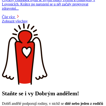
Lovosicích. Krátce po narození se u něj začaly projevovat
zdravotní...
Číst více
Zobrazit všechny
Staňte se i vy Dobrým andělem!
Dobří andělé podporují rodiny, v nichž se
dítě nebo jeden z rodičů