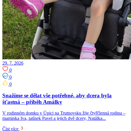
29. 7. 2026
0
0
0
Snažíme se dělat vše potřebné, aby dcera byla
šťastná – příběh Amálky
V rodinném domku v Úpici na Trutnovsku žije čtyřčlenná rodina –
maminka Iva, tatínek Pavel a jejich dvě dcery, Natálka...
Číst více