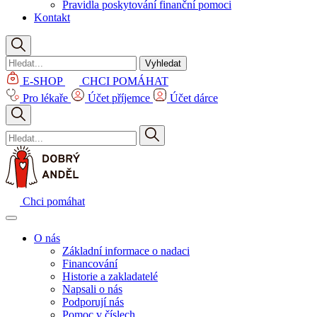
Pravidla poskytování finanční pomoci
Kontakt
Vyhledat
E-SHOP
CHCI POMÁHAT
Pro lékaře
Účet příjemce
Účet dárce
Chci pomáhat
O nás
Základní informace o nadaci
Financování
Historie a zakladatelé
Napsali o nás
Podporují nás
Pomoc v číslech