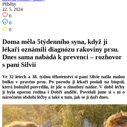
Příběhy
22. 5. 2024
0
0
0
Doma měla 5týdenního syna, když jí
lékaři oznámili diagnózu rakoviny prsu.
Dnes sama nabádá k prevenci – rozhovor
s paní Silvií
Ve 32 letech a 38. týdnu těhotenství si paní Silvie našla malou
bulku v pravém prsu. Po porodu ji lékaři poslali na biopsii,
která bohužel potvrdila, že jde o zhoubný nádor. V době léčby
jí byla oporou rodina i Dobří andělé. Povídali jsme si s ní o
náročném období léčby a také o tom, jak se jí daří dnes.