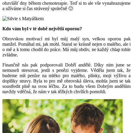
obzvlášť dny během chemoterapie. Teď si to ale vše vynahrazujeme
a užíváme si čas strávený společně 🙂
Kdo vám byl v té době největší oporou?
Obrovskou motivací mi byl můj malý syn, velkou oporou pak
manžel. Pomáhal mi, jak mohl. Staral se krásně nejen o malého, ale i
o mě a k tomu chodil do práce. Má můj obdiv, ne každý chlap tohle
zvládne.
Finančně nás pak podporovali Dobří andělé. Díky nim jsme se
nemuseli stresovat, jestli s penězi vyjdeme. Věděla jsem tak, že
budeme mít peníze na mléko pro malého, plínky, moji výživu a
doplňky stravy. Byla to pro mě obrovská úleva, mohla jsem se tak
soustředit plně na svou léčbu. Za to budu všem Dobrým andělům
navždy vděčná, že nám v tak těžkých chvílích pomohli.