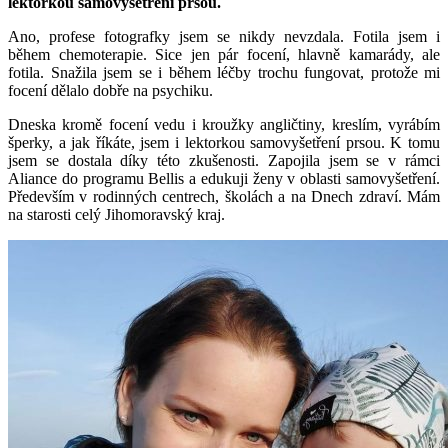
lektorkou samovyšetření prsou.
Ano, profese fotografky jsem se nikdy nevzdala. Fotila jsem i
během chemoterapie. Sice jen pár focení, hlavně kamarády, ale
fotila. Snažila jsem se i během léčby trochu fungovat, protože mi
focení dělalo dobře na psychiku.
Dneska kromě focení vedu i kroužky angličtiny, kreslím, vyrábím
šperky, a jak říkáte, jsem i lektorkou samovyšetření prsou. K tomu
jsem se dostala díky této zkušenosti. Zapojila jsem se v rámci
Aliance do programu Bellis a edukuji ženy v oblasti samovyšetření.
Především v rodinných centrech, školách a na Dnech zdraví. Mám
na starosti celý Jihomoravský kraj.