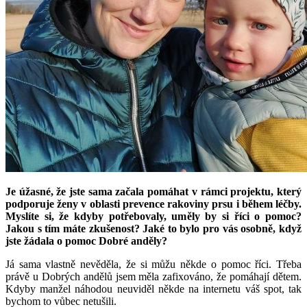
Je úžasné, že jste sama začala pomáhat v rámci projektu, který
podporuje ženy v oblasti prevence rakoviny prsu i během léčby.
Myslíte si, že kdyby potřebovaly, uměly by si říci o pomoc?
Jakou s tím máte zkušenost? Jaké to bylo pro vás osobně, když
jste žádala o pomoc Dobré anděly?
Já sama vlastně nevěděla, že si můžu někde o pomoc říci. Třeba
právě u Dobrých andělů jsem měla zafixováno, že pomáhají dětem.
Kdyby manžel náhodou neuviděl někde na internetu váš spot, tak
bychom to vůbec netušili.