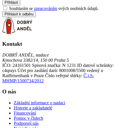
Přihlásit
Souhlasím se
zpracováním
svých osobních údajů.
Přihlásit k odběru
Kontakt
DOBRÝ ANDĚL, nadace
Kmochova 3382/14, 150 00 Praha 5
IČO: 24161501
Spisová značka: N 1231
ID datové schránky:
c4qrays
Účet pro zasílání darů: 8001008/5500 vedený u
Raiffeisenbank v Praze
Číslo veřejné sbírky:
Č.j.S-
MHMP/1500734/2012
O nás
Základní informace o nadaci
Historie a zakladatelé
Financování
Pomoc v číslech
Podporují nás