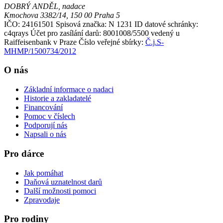
DOBRÝ ANDĚL, nadace
Kmochova 3382/14, 150 00 Praha 5
IČO: 24161501
Spisová značka: N 1231
ID datové schránky:
c4qrays
Účet pro zasílání darů: 8001008/5500 vedený u
Raiffeisenbank v Praze
Číslo veřejné sbírky:
Č.j.S-
MHMP/1500734/2012
O nás
Základní informace o nadaci
Historie a zakladatelé
Financování
Pomoc v číslech
Podporují nás
Napsali o nás
Pro dárce
Jak pomáhat
Daňová uznatelnost darů
Další možnosti pomoci
Zpravodaje
Pro rodiny