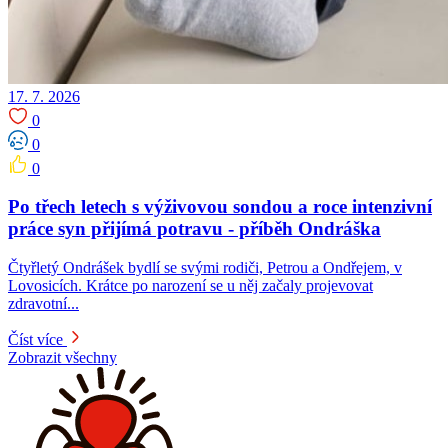
17. 7. 2026
0
0
0
Po třech letech s výživovou sondou a roce intenzivní
práce syn přijímá potravu -⁠⁠⁠⁠⁠⁠ příběh Ondráška
Čtyřletý Ondrášek bydlí se svými rodiči, Petrou a Ondřejem, v
Lovosicích. Krátce po narození se u něj začaly projevovat
zdravotní...
Číst více
Zobrazit všechny