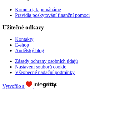
Komu a jak pomáháme
Pravidla poskytování finanční pomoci
Užitečné odkazy
Kontakty
E-shop
Andělský blog
Zásady ochrany osobních údajů
Nastavení souborů cookie
Všeobecné nadační podmínky
Vytvořilo s