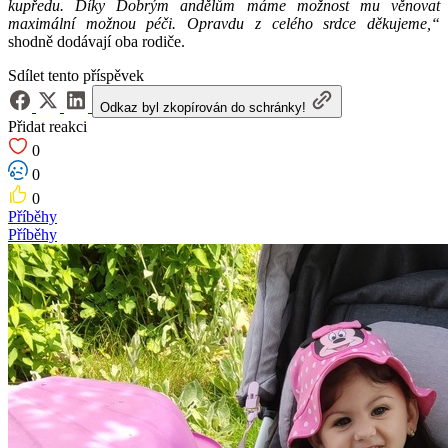
kupředu. Díky Dobrým andělům máme možnost mu věnovat
maximální možnou péči. Opravdu z celého srdce děkujeme,“
shodně dodávají oba rodiče.
Sdílet tento příspěvek
Odkaz byl zkopírován do schránky!
Přidat reakci
0
0
0
Příběhy
Příběhy