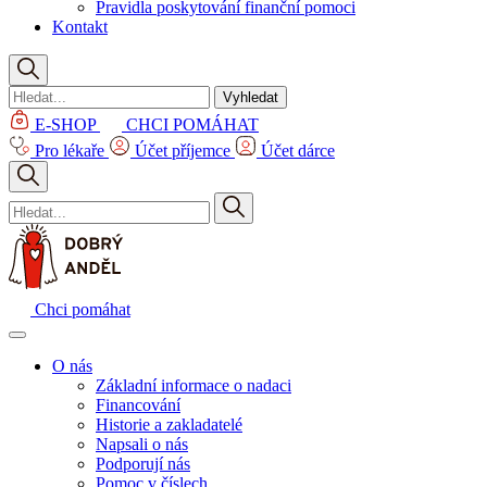
Pravidla poskytování finanční pomoci
Kontakt
Vyhledat
E-SHOP
CHCI POMÁHAT
Pro lékaře
Účet příjemce
Účet dárce
Chci pomáhat
O nás
Základní informace o nadaci
Financování
Historie a zakladatelé
Napsali o nás
Podporují nás
Pomoc v číslech