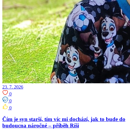
23. 7. 2026
0
0
0
Čím je syn starší, tím víc mi dochází, jak to bude do
budoucna náročné – příběh Ríši