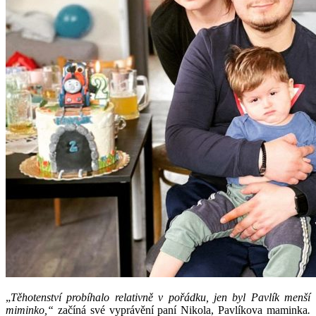
„
Těhotenství probíhalo relativně v pořádku, jen byl Pavlík menší
miminko,“
začíná své vyprávění paní Nikola, Pavlíkova maminka
.