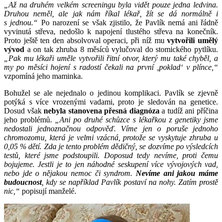
„Až na druhém velkém screeningu byla vidět pouze jedna ledvina.
Druhou neměl, ale jak nám říkal lékař, žít se dá normálně i
s jednou.“
Po narození se však zjistilo, že Pavlík nemá ani řádně
vyvinutá střeva, nedošlo k napojení tlustého střeva na konečník.
Proto ještě ten den absolvoval operaci, při níž mu
vytvořili umělý
vývod
a on tak zhruba 8 měsíců vylučoval do stomického pytlíku.
„Pak mu lékaři uměle vytvořili řitní otvor, který mu také chyběl, a
my po měsíci hojení s radostí čekali na první ‚poklad‘ v plínce,“
vzpomíná jeho maminka.
Bohužel se ale nejednalo o jedinou komplikaci. Pavlík se zjevně
potýká s více vrozenými vadami, proto je sledován na genetice.
Dosud však
nebyla stanovena přesná diagnóza
a tudíž ani příčina
jeho problémů.
„
Ani po druhé schůzce s lékařkou z genetiky jsme
nedostali jednoznačnou odpověď. Víme jen o poruše jednoho
chromozomu, která je velmi vzácná, protože se vyskytuje zhruba u
0,05 % dětí. Zda je tento problém dědičný, se dozvíme po výsledcích
testů, které jsme podstoupili. Doposud tedy nevíme, proti čemu
bojujeme. Jestli je to jen náhodné seskupení více vývojových vad,
nebo jde o nějakou nemoc či syndrom.
Nevíme ani jakou máme
budoucnost
, kdy se například Pavlík postaví na nohy. Zatím prostě
nic,“
popisují manželé.