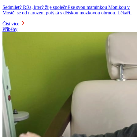
Sedmiletý Ríša, který žije společně se svou maminkou Monikou v
Mostě, se od narození potýká s dětskou mozkovou obrnou. Lékaři...
Číst více
Příběhy