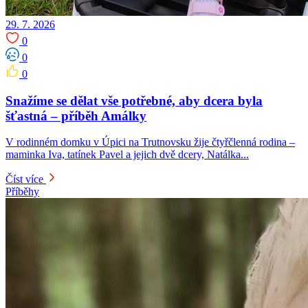
29. 7. 2026
0
0
0
Snažíme se dělat vše potřebné, aby dcera byla
šťastná – příběh Amálky
V rodinném domku v Úpici na Trutnovsku žije čtyřčlenná rodina –
maminka Iva, tatínek Pavel a jejich dvě dcery, Natálka...
Číst více
Příběhy