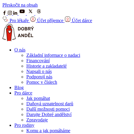
Přeskočit na obsah
Pro lékaře
Účet příjemce
Účet dárce
O nás
Základní informace o nadaci
Financování
Historie a zakladatelé
Napsali o nás
Podporují nás
Pomoc v číslech
Blog
Pro dárce
Jak pomáhat
Daňová uznatelnost darů
Další možnosti pomoci
Darujte Dobré andělství
Zpravodaje
Pro rodiny
Komu a jak pomáháme