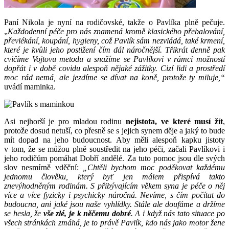
Paní Nikola je nyní na rodičovské, takže o Pavlíka plně pečuje.
„
Každodenní péče pro nás znamená kromě klasického přebalování,
převlékání, koupání, hygieny, což Pavlík sám nezvládá, také krmení,
které je kvůli jeho postižení čím dál náročnější. Třikrát denně pak
cvičíme Vojtovu metodu a snažíme se Pavlíkovi v rámci možností
dopřát i v době covidu alespoň nějaké zážitky. Cizí lidi a prostředí
moc rád nemá, ale jezdíme se dívat na koně, protože ty miluje,“
uvádí maminka.
Asi nejhorší je pro mladou rodinu
nejistota, ve které musí žít
,
protože dosud netuší, co přesně se s jejich synem děje a jaký to bude
mít dopad na jeho budoucnost. Aby měli alespoň kapku jistoty
v tom, že se můžou plně soustředit na jeho péči, začali Pavlíkovi i
jeho rodičům pomáhat Dobří andělé. Za tuto pomoc jsou dle svých
slov nesmírně vděční:
„Chtěli bychom moc poděkovat každému
jednomu člověku, který byť jen málem přispívá takto
znevýhodněným rodinám. S přibývajícím věkem syna je péče o něj
více a více fyzicky i psychicky náročná. Nevíme, s čím počítat do
budoucna, ani jaké jsou naše vyhlídky. Stále ale doufáme a držíme
se hesla, že
vše zlé, je k něčemu dobré
. A i když nás tato situace po
všech stránkách zmáhá, je to právě Pavlík, kdo nás jako motor žene