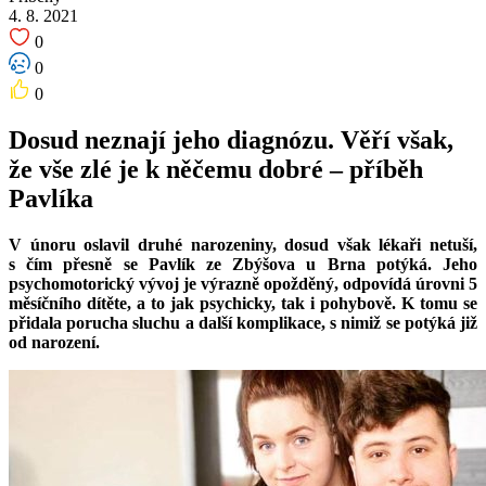
4. 8. 2021
0
0
0
Dosud neznají jeho diagnózu. Věří však,
že vše zlé je k něčemu dobré – příběh
Pavlíka
V únoru oslavil druhé narozeniny, dosud však lékaři netuší,
s čím přesně se Pavlík ze Zbýšova u Brna potýká. Jeho
psychomotorický vývoj je výrazně opožděný, odpovídá úrovni 5
měsíčního dítěte, a to jak psychicky, tak i pohybově. K tomu se
přidala porucha sluchu a další komplikace, s nimiž se potýká již
od narození.