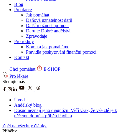
Blog
Pro dárce
Jak pomáhat
Daňová uznatelnost darů
Další možnosti pomoci
Darujte Dobré andělství
Zpravodaje
Pro rodiny
Komu a jak pomáháme
Pravidla poskytování finanční pomoci
Kontakt
Chci pomáhat
E-SHOP
Pro lékaře
Sledujte nás
Úvod
Andělský blog
Dosud neznají jeho diagnózu. Věří však, že vše zlé je k
něčemu dobré – příběh Pavlíka
Zpět na všechny články
Příběhy