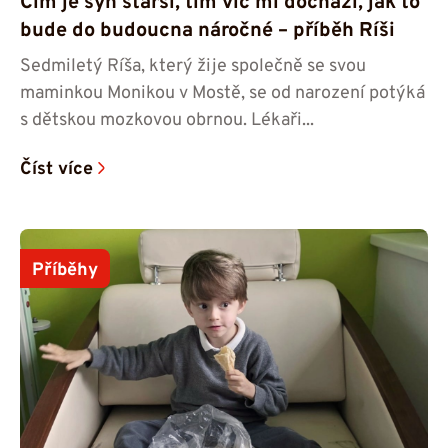
Čím je syn starší, tím víc mi dochází, jak to
bude do budoucna náročné – příběh Ríši
Sedmiletý Ríša, který žije společně se svou
maminkou Monikou v Mostě, se od narození potýká
s dětskou mozkovou obrnou. Lékaři...
Číst více
Příběhy