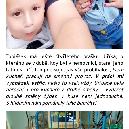
Tobiášek má ještě čtyřletého brášku Jiříka, o
kterého se v době, kdy byl v nemocnici, staral jeho
tatínek Jiří. Ten popisuje, jak vše probíhalo:
„Jsem
kuchař, pracuji na směnný provoz.
V práci mi
vycházeli vstříc
, nešlo to však vždy. Situace byla
náročná i pro kuchaře z druhé směny – vydržet
dlouhé směny týden v kuse není jednoduché.
S hlídáním nám pomáhaly také babičky.“