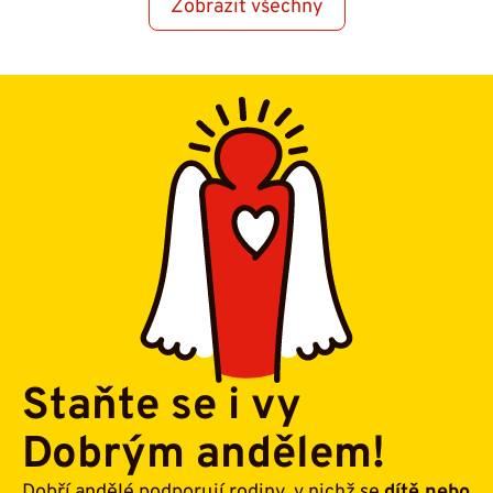
Zobrazit všechny
Staňte se i vy
Dobrým andělem!
Dobří andělé podporují rodiny, v nichž se
dítě nebo