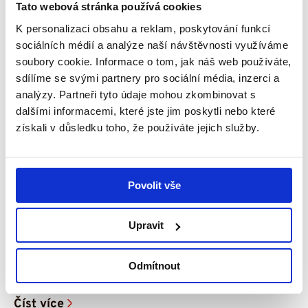
Tato webová stránka používá cookies
K personalizaci obsahu a reklam, poskytování funkcí
sociálních médií a analýze naší návštěvnosti využíváme
soubory cookie. Informace o tom, jak náš web používáte,
sdílíme se svými partnery pro sociální média, inzerci a
analýzy. Partneři tyto údaje mohou zkombinovat s
dalšími informacemi, které jste jim poskytli nebo které
získali v důsledku toho, že používáte jejich služby.
29. 7. 2026
Povolit vše
Snažíme se dělat vše potřebné, aby dcera
byla šťastná – příběh Amálky
Upravit
V rodinném domku v Úpici na Trutnovsku žije
čtyřčlenná rodina – maminka Iva, tatínek Pavel a
Odmítnout
jejich dvě dcery, Natálka...
Číst více