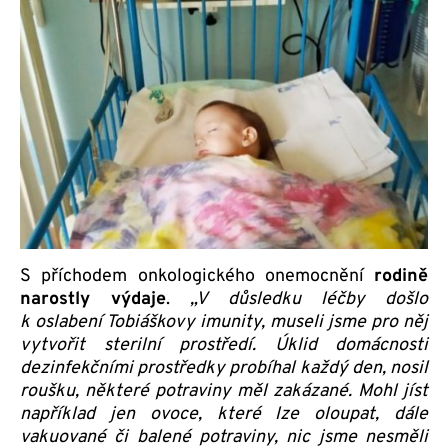
S příchodem onkologického onemocnění
rodině
narostly výdaje
.
„V důsledku léčby došlo
k oslabení Tobiáškovy imunity, museli jsme pro něj
vytvořit sterilní prostředí. Úklid domácnosti
dezinfekčními prostředky probíhal každý den, nosil
roušku, některé potraviny měl zakázané. Mohl jíst
například jen ovoce, které lze oloupat, dále
vakuované či balené potraviny, nic jsme nesměli