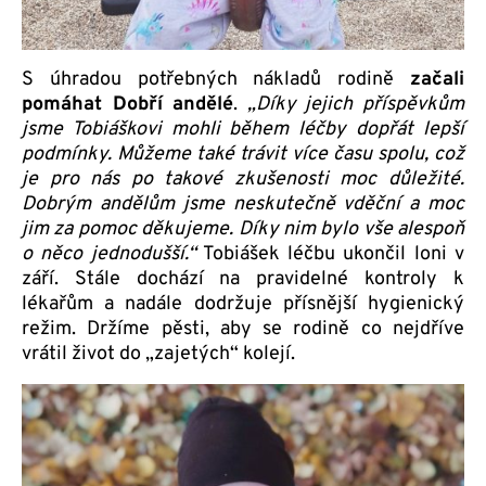
S úhradou potřebných nákladů rodině
začali
pomáhat Dobří andělé
.
„Díky jejich příspěvkům
jsme Tobiáškovi mohli během léčby dopřát lepší
podmínky. Můžeme také trávit více času spolu, což
je pro nás po takové zkušenosti moc důležité.
Dobrým andělům jsme neskutečně vděční a moc
jim za pomoc děkujeme. Díky nim bylo vše alespoň
o něco jednodušší.“
Tobiášek léčbu ukončil loni v
září. Stále dochází na pravidelné kontroly k
lékařům a nadále dodržuje přísnější hygienický
režim. Držíme pěsti, aby se rodině co nejdříve
vrátil život do „zajetých“ kolejí.