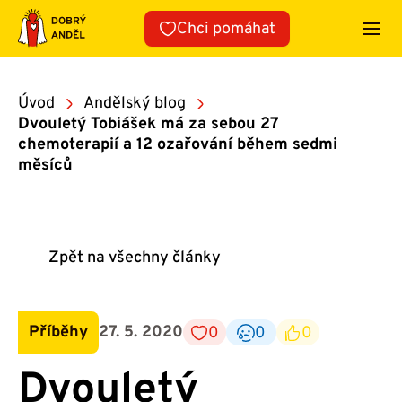
Přeskočit
Chci pomáhat
na
obsah
Úvod
Andělský blog
Dvouletý Tobiášek má za sebou 27
chemoterapií a 12 ozařování během sedmi
měsíců
Zpět na všechny články
Příběhy
27. 5. 2020
0
0
0
Dvouletý