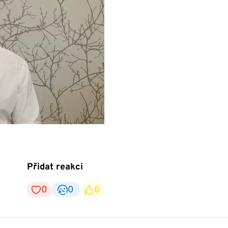
Přidat reakci
0
0
0