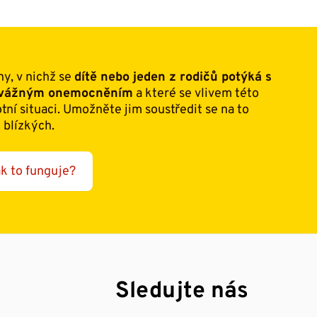
ny, v nichž se
dítě nebo jeden z rodičů potýká s
m vážným onemocněním
a které se vlivem této
otní situaci. Umožněte jim soustředit se na to
 blízkých.
k to funguje?
Sledujte nás