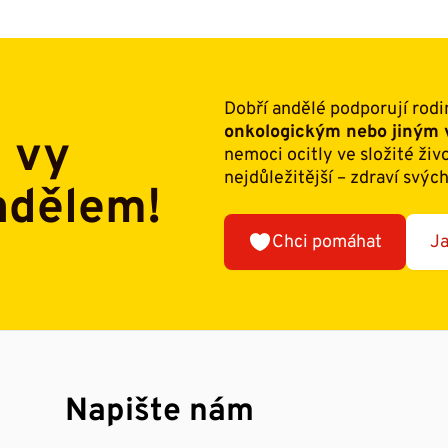
Dobří andělé podporují rodi
onkologickým nebo jiný
i vy
nemoci ocitly ve složité živ
nejdůležitější – zdraví svých
ndělem!
Chci pomáhat
Ja
Napište nám