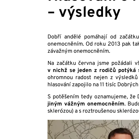
– výsledky
Dobří andělé pomáhají od začátku
onemocněním. Od roku 2013 pak také
závažným onemocněním.
Na začátku června jsme požádali v
v nichž se jeden z rodičů potýk
ohromnou radost nejen z výsledků h
hlasování zapojilo na 11 tisíc Dobrých
S potěšením tedy oznamujeme, že D
jiným vážným onemocněním
. Bud
sklerózou) a s roztroušenou skleróz