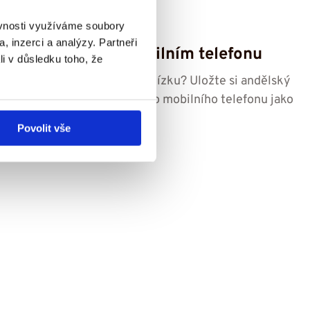
18. 3. 2026
ěvnosti využíváme soubory
, inzerci a analýzy. Partneři
Dobrý anděl v mobilním telefonu
li v důsledku toho, že
Chcete nám být stále na blízku? Uložte si andělský
web přímo na plochu svého mobilního telefonu jako
„aplikaci“. Krátký návod...
Povolit vše
Číst více