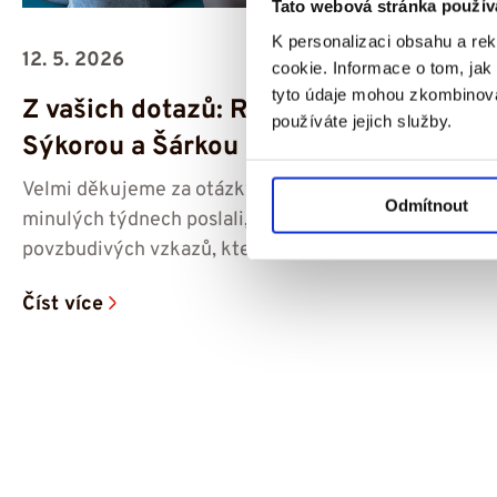
Tato webová stránka použív
K personalizaci obsahu a re
12. 5. 2026
cookie. Informace o tom, jak
tyto údaje mohou zkombinovat
Z vašich dotazů: Rozhovor s Petrem
používáte jejich služby.
Sýkorou a Šárkou Procházkovou
Velmi děkujeme za otázky, které jste nám v
Odmítnout
minulých týdnech poslali, a taky za spoustu
povzbudivých vzkazů, které jsme od...
Číst více