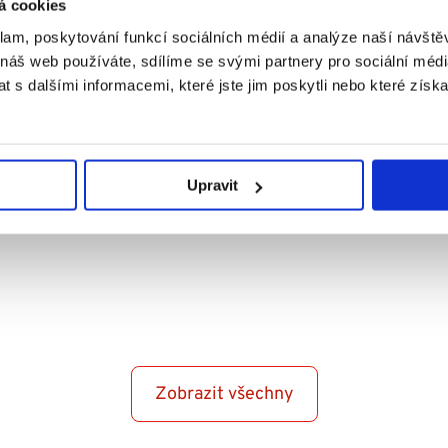
á cookies
29. 4. 2026
klam, poskytování funkcí sociálních médií a analýze naší návšt
 náš web používáte, sdílíme se svými partnery pro sociální média
Andělské oslavy
 s dalšími informacemi, které jste jim poskytli nebo které získa
Krásné počasí láká nejen k pobytu venku, ale i k
oslavám. Ať už plánujete malou (nebo větší 🥳)
párty a...
Upravit
Číst více
Zobrazit všechny