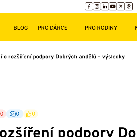
BLOG
PRO DÁRCE
PRO RODINY
í o rozšíření podpory Dobrých andělů – výsledky
0
0
0
rozšíření podpory D