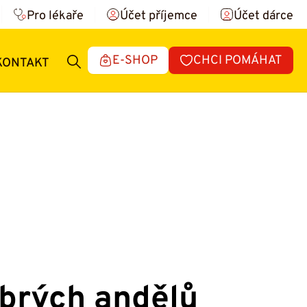
Pro lékaře
Účet příjemce
Účet dárce
E-SHOP
CHCI POMÁHAT
KONTAKT
obrých andělů