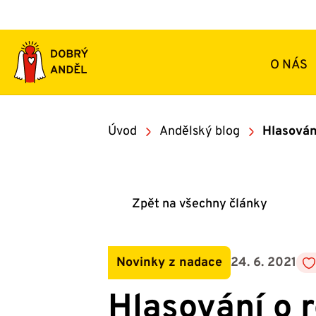
Přeskočit
na
obsah
O NÁS
Úvod
Andělský blog
Hlasován
Zpět na všechny články
Novinky z nadace
24. 6. 2021
Hlasování o 