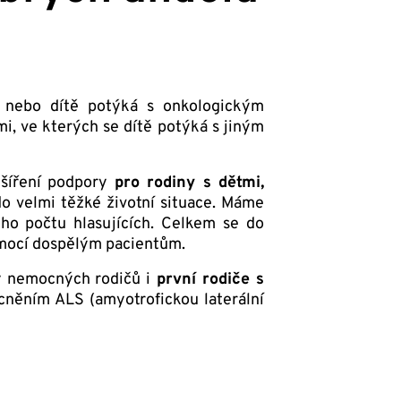
č nebo dítě potýká s onkologickým
, ve kterých se dítě potýká s jiným
zšíření podpory
pro rodiny s dětmi,
 do velmi těžké životní situace. Máme
ého počtu hlasujících. Celkem se do
mocí dospělým pacientům.
y nemocných rodičů i
první rodiče s
cněním ALS (amyotrofickou laterální