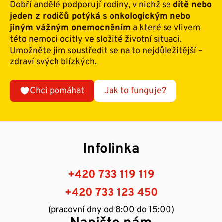
Dobří andělé podporují rodiny, v nichž se
dítě nebo
jeden z rodičů potýká s onkologickým nebo
jiným vážným onemocněním
a které se vlivem
této nemoci ocitly ve složité životní situaci.
Umožněte jim soustředit se na to nejdůležitější –
zdraví svých blízkých.
Chci pomáhat
Jak to funguje?
Infolinka
+420 733 119 119
+420 733 123 450
(pracovní dny od 8:00 do 15:00)