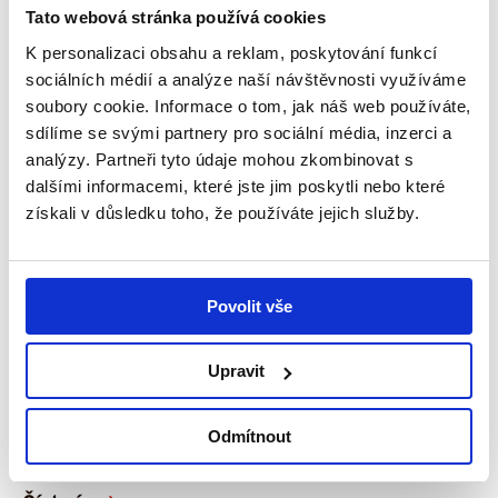
Tato webová stránka používá cookies
K personalizaci obsahu a reklam, poskytování funkcí
sociálních médií a analýze naší návštěvnosti využíváme
soubory cookie. Informace o tom, jak náš web používáte,
sdílíme se svými partnery pro sociální média, inzerci a
analýzy. Partneři tyto údaje mohou zkombinovat s
dalšími informacemi, které jste jim poskytli nebo které
získali v důsledku toho, že používáte jejich služby.
29. 7. 2026
Povolit vše
Snažíme se dělat vše potřebné, aby dcera
byla šťastná – příběh Amálky
Upravit
V rodinném domku v Úpici na Trutnovsku žije
čtyřčlenná rodina – maminka Iva, tatínek Pavel a
Odmítnout
jejich dvě dcery, Natálka...