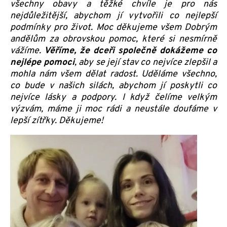
všechny obavy a těžké chvíle je pro nás
nejdůležitější, abychom jí vytvořili co nejlepší
podmínky pro život. Moc děkujeme všem Dobrým
andělům za obrovskou pomoc, které si nesmírně
vážíme.
Věříme, že dceři společně dokážeme co
nejlépe pomoci
, aby se její stav co nejvíce zlepšil a
mohla nám všem dělat radost. Uděláme všechno,
co bude v našich silách, abychom jí poskytli co
nejvíce lásky a podpory. I když čelíme velkým
výzvám, máme ji moc rádi a neustále doufáme v
lepší zítřky. Děkujeme!