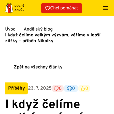
Přeskočit
Chci pomáhat
na
obsah
Úvod
Andělský blog
I když čelíme velkým výzvám, věříme v lepší
zítřky – příběh Nikolky
Zpět na všechny články
Příběhy
23. 7. 2025
0
0
0
I když čelíme