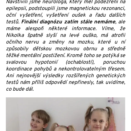
Navštívili jsme neurologa, který měl podezření na
epilepsii, podstoupili jsme magnetickou rezonanci,
oční vyšetření, vyšetření oušek a řadu dalších
testů.
Finální diagnózu zatím stále nemáme
, ale
máme alespoň některé informace. Víme, že
Nikolka špatně slyší na levé ouško, má atrofii
očního nervu a změny na mozku, které u ní
způsobily dětskou mozkovou obrnu a středně
těžké mentální postižení. Kromě toho se potýká se
svalovou hypotonií (ochablostí), poruchou
koordinace pohybů a nekontrolovatelným třesem.
Ani nejnovější výsledky rozšířených genetických
testů nám příliš odpovědí nepřinesly, tak uvidíme,
co bude dál.