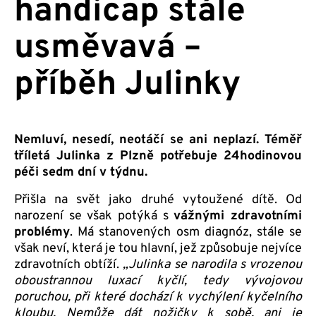
handicap stále
usměvavá –
příběh Julinky
Nemluví, nesedí, neotáčí se ani neplazí. Téměř
tříletá Julinka z Plzně potřebuje 24hodinovou
péči sedm dní v týdnu.
Přišla na svět jako druhé vytoužené dítě. Od
narození se však potýká s
vážnými zdravotními
problémy
. Má stanovených osm diagnóz, stále se
však neví, která je tou hlavní, jež způsobuje nejvíce
zdravotních obtíží.
„Julinka se narodila s vrozenou
oboustrannou luxací kyčlí, tedy vývojovou
poruchou, při které dochází k vychýlení kyčelního
kloubu.
Nemůže dát nožičky k sobě, ani je