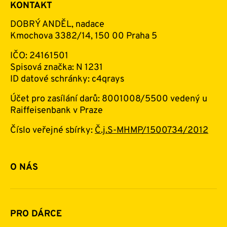
KONTAKT
DOBRÝ ANDĚL, nadace
Kmochova 3382/14, 150 00 Praha 5
IČO: 24161501
Spisová značka: N 1231
ID datové schránky: c4qrays
Účet pro zasílání darů: 8001008/5500 vedený u
Raiffeisenbank v Praze
Číslo veřejné sbírky:
Č.j.S-MHMP/1500734/2012
O NÁS
Základní informace o nadaci
Historie a zakladatelé
PRO DÁRCE