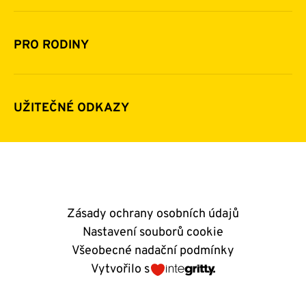
Financování
Jak pomáhat
Pomoc v číslech
Daňová uznatelnost darů
PRO RODINY
Podporují nás
Další možnosti pomoci
Komu a jak pomáháme
Napsali o nás
Zpravodaje
Pravidla poskytování finanční pomoci
UŽITEČNÉ ODKAZY
Kontakty
E-shop
Andělský blog
Zásady ochrany osobních údajů
Nastavení souborů cookie
Všeobecné nadační podmínky
Vytvořilo s