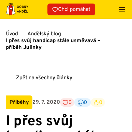
Přeskočit
Chci pomáhat
na
obsah
Úvod
Andělský blog
I přes svůj handicap stále usměvavá –
příběh Julinky
Zpět na všechny články
Příběhy
29. 7. 2020
0
0
0
I přes svůj