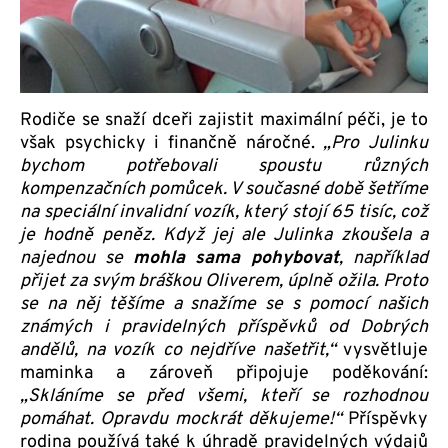
Rodiče se snaží dceři zajistit maximální péči, je to
však psychicky i finančně náročné.
„Pro Julinku
bychom potřebovali spoustu různých
kompenzačních pomůcek. V současné době šetříme
na speciální invalidní vozík, který stojí 65 tisíc, což
je hodně peněz. Když jej ale Julinka zkoušela a
n
ajednou se
mohla sama pohybovat
, například
přijet za svým bráškou Oliverem, úplně ožila. Proto
se na něj těšíme a snažíme se s pomocí našich
známých i pravidelných příspěvků od Dobrých
andělů, na vozík co nejdříve našetřit,“
vysvětluje
maminka a zároveň připojuje poděkování:
„Skláníme se před všemi, kteří se rozhodnou
pomáhat. Opravdu mockrát děkujeme!“
Příspěvky
rodina používá také k úhradě pravidelných výdajů