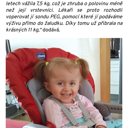
letech vážila 7,5 kg, což je zhruba o polovinu méně
než její vrstevníci. Lékaři se proto rozhodli
voperovat jí sondu PEG, pomocí které jí podáváme
výživu přímo do žaludku. Díky tomu už přibrala na
krásných 11 kg,“
dodává.