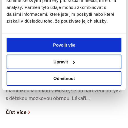
sdílíme se svými partnery pro sociální média, inzerci a
analýzy. Partneři tyto údaje mohou zkombinovat s
dalšími informacemi, které jste jim poskytli nebo které
získali v důsledku toho, že používáte jejich služby.
Povolit vše
23. 7. 2026
Upravit
Čím je syn starší, tím víc mi dochází, jak to
bude do budoucna náročné – příběh Ríši
Odmítnout
Sedmiletý Ríša, který žije společně se svou
maminkou Monikou v Mostě, se od narození potýká
s dětskou mozkovou obrnou. Lékaři...
Číst více