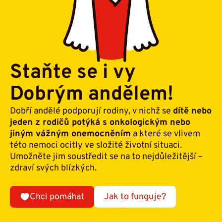
Staňte se i vy
Dobrým andělem!
Dobří andělé podporují rodiny, v nichž se
dítě nebo
jeden z rodičů potýká s onkologickým nebo
jiným vážným onemocněním
a které se vlivem
této nemoci ocitly ve složité životní situaci.
Umožněte jim soustředit se na to nejdůležitější –
zdraví svých blízkých.
Chci pomáhat
Jak to funguje?