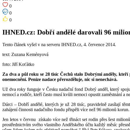
0
0
0
IHNED.cz: Dobří andělé darovali 96 milio
Tento článek vyšel v na serveru IHNED.cz, 4. července 2014.
text: Zuzana Keményová
foto: Jiří Koťátko
Za dva a půl roku se 28 tisíc Čechů stalo Dobrými anděly, kteří
onemocnění. Peníze nadace přerozděluje, nic si nenechává.
Už dva roky funguje v Česku nadační fond Dobrý anděl, který spojuje
nemocí a rodiče, kteří často musí kvůli nemoci opustit zaměstnání a ne
Dárci – Dobří andělé, kterých je už 28 tisíc, pravidelně zasílají 
zahájení činnosti nadačního fondu přispěli více než 96 milionů korun.
Jen letos v červnu získalo více než třináct set rodin přes šest mili
prostřednictvím svého vlastního Andělského účtu každý měsíc přes
všem lidem kolem nás efektivně pomáhat,“
říká Petr Sýkora, spoluza