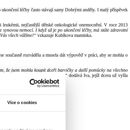
 ukončení léčby často stávají samy Dobrými anděly. I malý příspěvek
i leukémii, nejčastější dětské onkologické onemocnění. V roce 2013
 synovou nemocí. I když už je po ukončení léčby, má stále zdravotní
si Vás všech vážíme!“
vzkazuje Kubíkova maminka.
y se současně rozváděla a musela dát výpověď v práci, aby se mohla o
om, že jsem mohla koupit dceři barvičky a další pomůcky na všechno
a výlety a v podstatě normálně žít,“
dodává Iva, jejíž dcera už vyšla
Více o cookies