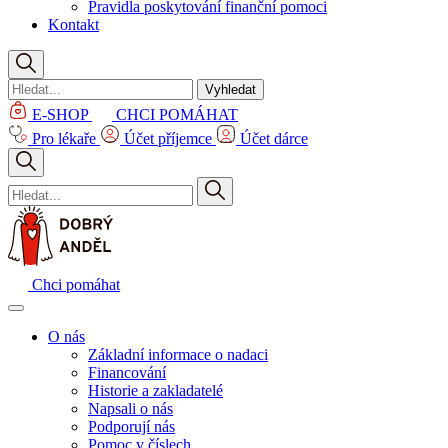
Pravidla poskytování finanční pomoci
Kontakt
Vyhledat
E-SHOP
CHCI POMÁHAT
Pro lékaře
Účet příjemce
Účet dárce
Chci pomáhat
O nás
Základní informace o nadaci
Financování
Historie a zakladatelé
Napsali o nás
Podporují nás
Pomoc v číslech