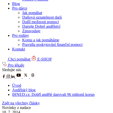
Blog
Pro dárce
Jak pomáhat
Daňová uznatelnost darů
Další možnosti pomoci
Darujte Dobré andělství
Zpravodaje
Pro rodiny
Komu a jak pomáháme
Pravidla poskytování finanční pomoci
Kontakt
Chci pomáhat
E-SHOP
Pro lékaře
Sledujte nás
Úvod
Andělský blog
IHNED.cz: Dobří andělé darovali 96 milionů korun
Zpět na všechny články
Novinky z nadace
10. 7. 2014