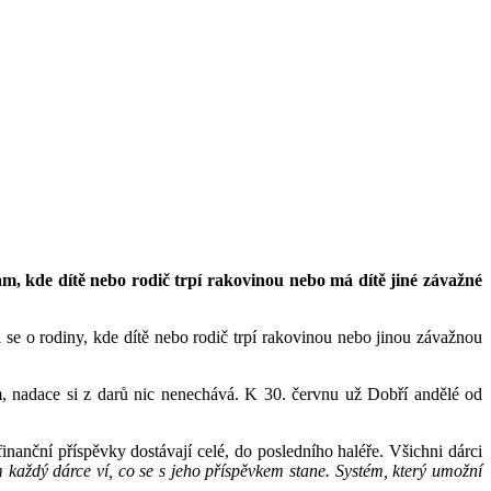
ám, kde dítě nebo rodič trpí rakovinou nebo má dítě jiné závažné
 se o rodiny, kde dítě nebo rodič trpí rakovinou nebo jinou závažnou
ým, nadace si z darů nic nenechává. K 30. červnu už Dobří andělé od
inanční příspěvky dostávají celé, do posledního haléře. Všichni dárci
m každý dárce ví, co se s jeho příspěvkem stane. Systém, který umožní