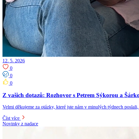
12. 5. 2026
0
0
0
Z vašich dotazů: Rozhovor s Petrem Sýkorou a Šár
Velmi děkujeme za otázky, které jste nám v minulých týdnech poslali,
Číst více
Novinky z nadace