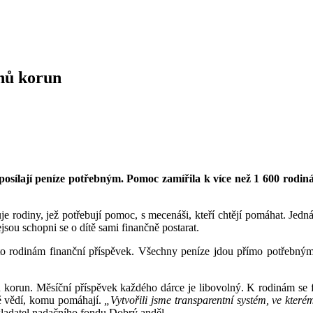
nů korun
 posílají peníze potřebným. Pomoc zamířila k více než 1 600 rodin
 rodiny, jež potřebují pomoc, s mecenáši, kteří chtějí pomáhat. Jedná
jsou schopni se o dítě sami finančně postarat.
těmto rodinám finanční příspěvek. Všechny peníze jdou přímo potřebn
onů korun. Měsíční příspěvek každého dárce je libovolný. K rodinám se f
ně vědí, komu pomáhají.
„Vytvořili jsme transparentní systém, ve které
kladatel nadačního fondu Dobrý anděl.