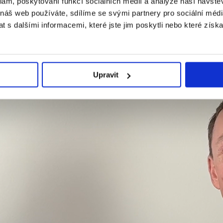
klam, poskytování funkcí sociálních médií a analýze naší návšt
 náš web používáte, sdílíme se svými partnery pro sociální média
 s dalšími informacemi, které jste jim poskytli nebo které získa
Upravit