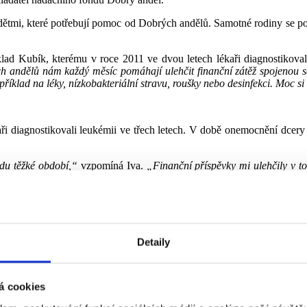
 dětmi, které potřebují pomoc od Dobrých andělů. Samotné rodiny se po
lad Kubík, kterému v roce 2011 ve dvou letech lékaři diagnostikoval
 andělů nám každý měsíc pomáhají ulehčit finanční zátěž spojenou se
říklad na léky, nízkobakteriální stravu, roušky nebo desinfekci. Moc 
kaři diagnostikovali leukémii ve třech letech. V době onemocnění dcer
vdu těžké období,“
vzpomíná Iva.
„Finanční příspěvky mi ulehčily v t
ativně nadaná a ráda tvoří. Díky těmto penězům můžeme také jezdit n
Detaily
á cookies