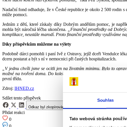
Nadační fond odhaduje, že v České republice je okolo 2 500 rodin s
může pomoci.
Jedním z dětí, které získaly díky Dobrým andělům pomoc, je napřík
mohla být náročná léčba ukončena.
„Finanční prostředky od Dobrých
komplikace, neustále marodí. Proto finanční prostředky využíváme nap
Díky příspěvkům můžeme na výlety
Podobně dárci pomohli i paní Ivě z Ostravy, jejíž dceři Vendulce lé
dceru postarat a být s ní v nemocnici při častých hospitalizacích.
„V jednu chvíli jsme se ocitli jen na životním minimu. Bylo to opra
možné na tvoření doma. Do kolektivu jsme nesměli, ale dcera je kre
první třídu.
Zdroj:
IHNED.cz
Sdílet tento příspěvek
Souhlas
Odkaz byl zkopírován do schránky!
Přidat reakci
Tato webová stránka použív
0
0