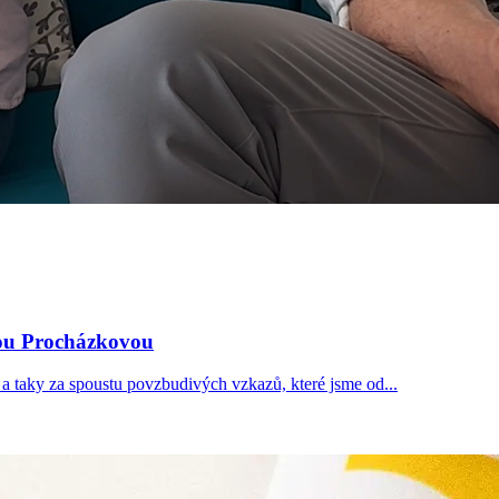
kou Procházkovou
 a taky za spoustu povzbudivých vzkazů, které jsme od...