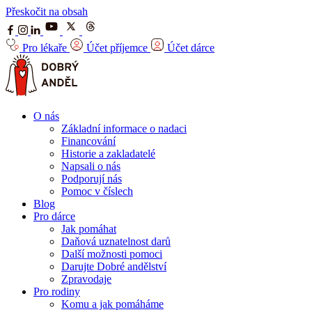
Přeskočit na obsah
Pro lékaře
Účet příjemce
Účet dárce
O nás
Základní informace o nadaci
Financování
Historie a zakladatelé
Napsali o nás
Podporují nás
Pomoc v číslech
Blog
Pro dárce
Jak pomáhat
Daňová uznatelnost darů
Další možnosti pomoci
Darujte Dobré andělství
Zpravodaje
Pro rodiny
Komu a jak pomáháme