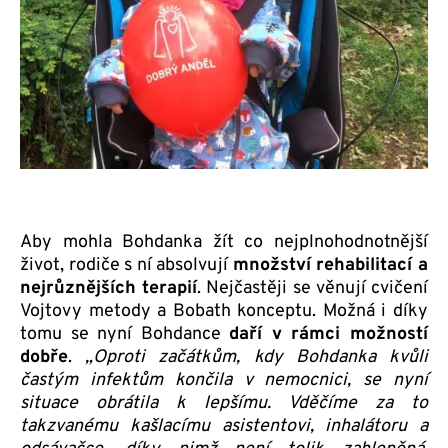
Aby mohla Bohdanka žít co nejplnohodnotnější
život, rodiče s ní absolvují
množství rehabilitací a
nejrůznějších terapií
. Nejčastěji se věnují cvičení
Vojtovy metody a Bobath konceptu. Možná i díky
tomu se nyní Bohdance
daří v rámci možností
dobře
.
„Oproti začátkům, kdy Bohdanka kvůli
častým infektům končila v nemocnici, se nyní
situace obrátila k lepšímu. Vděčíme za to
takzvanému kašlacímu asistentovi, inhalátoru a