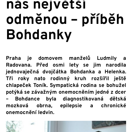
nás největší
odměnou – příběh
Bohdanky
Praha je domovem manželů Ludmily a
Radovana. Před osmi lety se jim narodila
jednovaječná dvojčátka Bohdanka a Helenka.
Tři roky nato rodinný kruh rozšířil ještě
chlapeček Toník. Sympatická rodina se bohužel
potýká se závažným onemocněním jedné z dcer
– Bohdance byla diagnostikovaná dětská
mozková obrna, epilepsie a chronické
onemocnění ledvin.