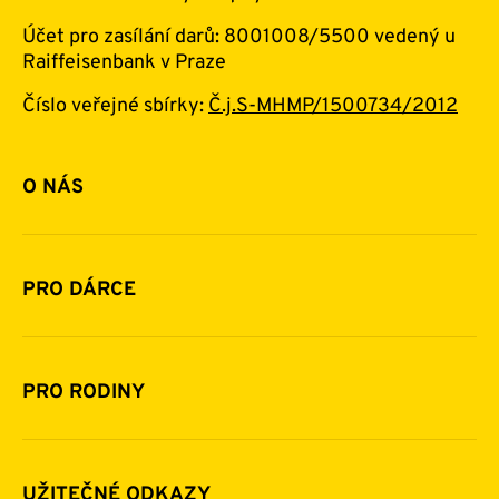
Účet pro zasílání darů: 8001008/5500 vedený u
Raiffeisenbank v Praze
Číslo veřejné sbírky:
Č.j.S-MHMP/1500734/2012
O NÁS
Základní informace o nadaci
Historie a zakladatelé
PRO DÁRCE
Financování
Jak pomáhat
Pomoc v číslech
Daňová uznatelnost darů
PRO RODINY
Podporují nás
Další možnosti pomoci
Komu a jak pomáháme
Napsali o nás
Zpravodaje
Pravidla poskytování finanční pomoci
UŽITEČNÉ ODKAZY