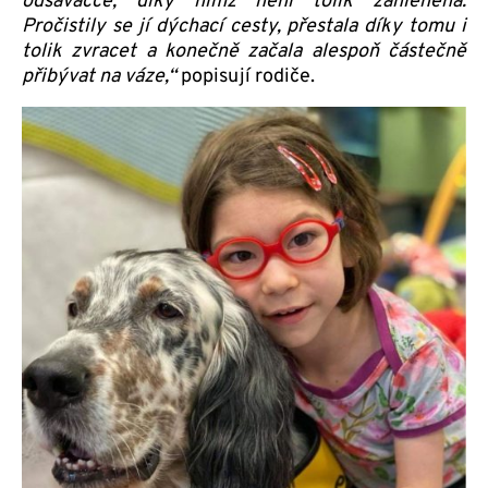
odsávačce, díky nimž není tolik zahleněná.
Pročistily se jí dýchací cesty, přestala díky tomu i
tolik zvracet a konečně začala alespoň částečně
přibývat na váze,“
popisují rodiče.