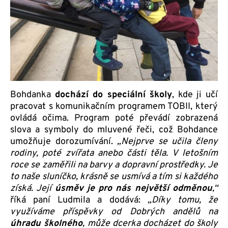
Bohdanka
dochází do speciální školy
, kde ji učí
pracovat s komunikačním programem TOBII, který
ovládá očima. Program poté převádí zobrazená
slova a symboly do mluvené řeči, což Bohdance
umožňuje dorozumívání.
„Nejprve se učila členy
rodiny, poté zvířata anebo části těla. V letošním
roce se zaměřili na barvy a dopravní prostředky. Je
to naše sluníčko, krásně se usmívá a tím si každého
získá. Její
úsměv je pro nás největší odměnou
,“
říká paní Ludmila a dodává:
„Díky tomu, že
využíváme příspěvky od Dobrých andělů na
úhradu školného
, může dcerka docházet do školy