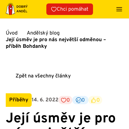
Přeskočit
Chci pomáhat
na
obsah
Úvod
Andělský blog
Její úsměv je pro nás největší odměnou –
příběh Bohdanky
Zpět na všechny články
Příběhy
14. 6. 2022
0
0
0
Její úsměv je pro