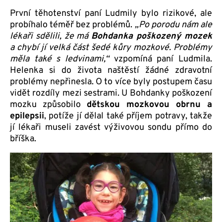
První těhotenství paní Ludmily bylo rizikové, ale
probíhalo téměř bez problémů.
„
Po porodu nám ale
lékaři sdělili, že má
Bohdanka poškozený mozek
a chybí jí velká část šedé kůry mozkové. Problémy
měla také s ledvinami,“
vzpomíná paní Ludmila.
Helenka si do života naštěstí žádné zdravotní
problémy nepřinesla. O to více byly postupem času
vidět rozdíly mezi sestrami. U Bohdanky poškození
mozku způsobilo
dětskou mozkovou obrnu a
epilepsii
, potíže jí dělal také příjem potravy, takže
jí lékaři museli zavést výživovou sondu přímo do
bříška.