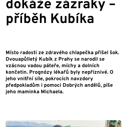
dokáže zázraky –
příběh Kubíka
Místo radosti ze zdravého chlapečka přišel šok.
Dvouapůlletý Kubík z Prahy se narodil se
vzácnou vadou páteře, míchy a dolních
končetin. Prognózy lékařů byly nepříznivé. O
jeho vnitřní síle, pokrocích navzdory
předpokladům i pomoci Dobrých andělů, píše
jeho maminka Michaela.