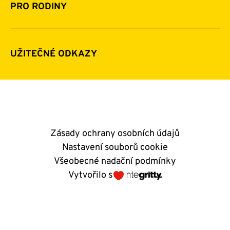
Pomoc v číslech
Daňová uznatelnost darů
PRO RODINY
Podporují nás
Další možnosti pomoci
Komu a jak pomáháme
Napsali o nás
Zpravodaje
Pravidla poskytování finanční pomoci
UŽITEČNÉ ODKAZY
Kontakty
E-shop
Andělský blog
Zásady ochrany osobních údajů
Nastavení souborů cookie
Všeobecné nadační podmínky
Vytvořilo s