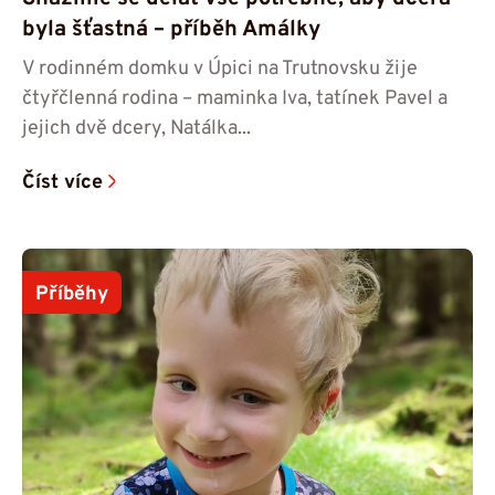
byla šťastná – příběh Amálky
V rodinném domku v Úpici na Trutnovsku žije
čtyřčlenná rodina – maminka Iva, tatínek Pavel a
jejich dvě dcery, Natálka...
Číst více
Příběhy