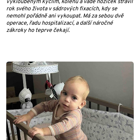
vykloubeným kyčlím, kolenu a vadě nožiček strávil
rok svého života v sádrových fixacích, kdy se
nemohl pořádně ani vykoupat. Má za sebou dvě
operace, řadu hospitalizací, a další náročné
zákroky ho teprve čekají.