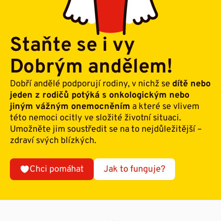
Staňte se i vy
Dobrým andělem!
Dobří andělé podporují rodiny, v nichž se
dítě nebo
jeden z rodičů potýká s onkologickým nebo
jiným vážným onemocněním
a které se vlivem
této nemoci ocitly ve složité životní situaci.
Umožněte jim soustředit se na to nejdůležitější –
zdraví svých blízkých.
Chci pomáhat
Jak to funguje?