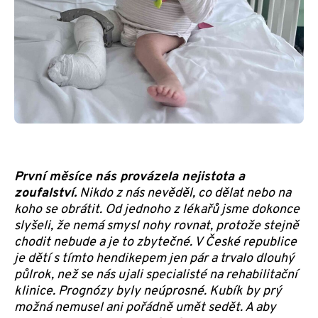
První měsíce nás provázela nejistota a
zoufalství.
Nikdo z nás nevěděl, co dělat nebo na
koho se obrátit. Od jednoho z lékařů jsme dokonce
slyšeli, že nemá smysl nohy rovnat, protože stejně
chodit nebude a je to zbytečné. V České republice
je dětí s tímto hendikepem jen pár a trvalo dlouhý
půlrok, než se nás ujali specialisté na rehabilitační
klinice. Prognózy byly neúprosné. Kubík by prý
možná nemusel ani pořádně umět sedět. A aby