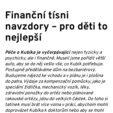
Finanční tísni
navzdory – pro děti to
nejlepší
Péče o Kubíka je vyčerpávající
nejen fyzicky a
psychicky, ale i finančně. Museli jsme pořídit větší
auto, aby se do něj vešlo vše, co Kubík potřebuje.
Postupně předěláváme dům na bezbariérový.
Budujeme nájezd ke vchodu a v plánu je i plošina
do patra. Výdaje za kompenzační pomůcky, jako je
speciální židlička, mechanický vozík, léky,
zdravotní ponožky do ortéz nebo plánované
rakouské ortézy, jdou do velkých částek. Do toho si
tatínek musí brát více volna v práci, abychom mohli
doprovázet Kubíka k doktorům nebo aby se mohl