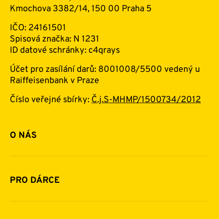
Kmochova 3382/14, 150 00 Praha 5
IČO: 24161501
Spisová značka: N 1231
ID datové schránky: c4qrays
Účet pro zasílání darů: 8001008/5500 vedený u
Raiffeisenbank v Praze
Číslo veřejné sbírky:
Č.j.S-MHMP/1500734/2012
O NÁS
Základní informace o nadaci
Historie a zakladatelé
PRO DÁRCE
Financování
Jak pomáhat