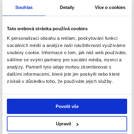
Souhlas
Detaily
Více o cookies
Tato webová stránka používá cookies
K personalizaci obsahu a reklam, poskytování funkcí
Příspěvky od Dobrých andělů jsou pro nás
sociálních médií a analýze naší návštěvnosti využíváme
obrovskou úlevou.
Pomáhají nám hradit zvýšené
soubory cookie. Informace o tom, jak náš web používáte,
výdaje na Kubíkovu péči – od dojíždění za
specialisty a placených lékařských konzultací přes
sdílíme se svými partnery pro sociální média, inzerci a
specifické zdravotní či hygienické potřeby až po
analýzy. Partneři tyto údaje mohou zkombinovat s
doplatky na pomůcky. Díky této pomoci máme
dalšími informacemi, které jste jim poskytli nebo které
větší jistotu a můžeme Kubíkovi dopřát vše, co ke
získali v důsledku toho, že používáte jejich služby.
svému posunu potřebuje, aniž by tím strádala naše
rodina. Z celého srdce děkujeme všem Dobrým
andělům, kteří nám pomáhají nést toto těžké
Povolit vše
břemeno, a všem posíláme veliké pozdravy.
Upravit