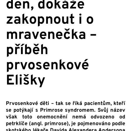
den, dokáže
zakopnout i o
mravenečka –
příběh
prvosenkové
Elišky
Prvosenkové děti – tak se říká pacientům, kteří
se potýkají s Primrose syndromem. Svůj název
však toto onemocnění nemá odvozeno od
petrklíče (angl. primrose), je pojmenováno podle
skotského lékaře Davida Alexandera Andersona