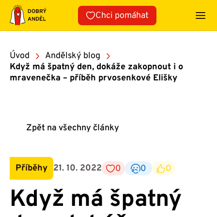
Přeskočit
Chci pomáhat
na
obsah
Úvod
Andělský blog
Když má špatný den, dokáže zakopnout i o
mravenečka – příběh prvosenkové Elišky
Zpět na všechny články
Příběhy
21. 10. 2022
0
0
0
Když má špatný