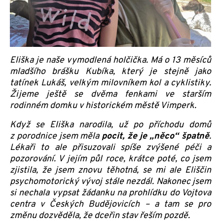
Eliška je naše vymodlená holčička. Má o 13 měsíců
mladšího brášku Kubíka, který je stejně jako
tatínek Lukáš, velkým milovníkem kol a cyklistiky.
Žijeme ještě se dvěma fenkami ve starším
rodinném domku v historickém městě Vimperk.
Když se Eliška narodila, už po příchodu domů
z porodnice jsem měla
pocit, že
je „něco“ špatně
.
Lékaři to ale přisuzovali spíše zvýšené péči a
pozorování. V jejím půl roce, krátce poté, co jsem
zjistila, že jsem znovu těhotná, se mi ale Eliščin
psychomotorický vývoj stále nezdál. Nakonec jsem
si nechala vypsat žádank
u na prohlídku do Vojtova
centra v Českých Budějovicích – a tam se pro
změnu dozvěděla, že dceřin stav řeším pozdě.