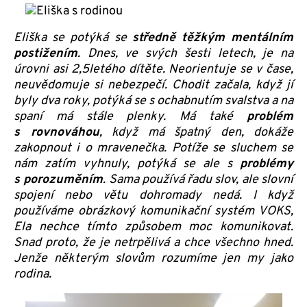
Eliška se potýká se
středně těžkým mentálním
postižením
. Dnes, ve svých šesti letech, je na
úrovni asi 2,5letého dítěte. Neorientuje se v čase,
neuvědomuje si nebezpečí. Chodit začala, když jí
byly dva roky, potýká se s ochabnutím svalstva a na
spaní má stále plenky. Má také
problém
s rovnováhou
, když má špatný den, dokáže
zakopnout i o mravenečka. Potíže se sluchem se
nám zatím vyhnuly, potýká se ale s
problémy
s porozuměním
. Sama používá řadu slov, ale slovní
spojení nebo větu dohromady nedá. I když
používáme obrázkový komunikační systém VOKS,
Ela nechce tímto způsobem moc komunikovat.
Snad proto, že je netrpělivá a chce všechno hned.
Jenže některým slovům rozumíme jen my jako
rodina.