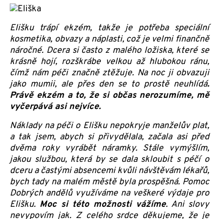
Elišku trápí ekzém, takže je potřeba speciální
kosmetika, obvazy a náplasti, což je velmi finančně
náročné. Dcera si často z malého ložiska, které se
krásně hojí, rozškrábe velkou až hlubokou ránu,
čímž nám péči značně ztěžuje. Na noc ji obvazuji
jako mumii, ale přes den se to prostě neuhlídá
.
Právě ekzém a to, že si občas nerozumíme, mě
vyčerpává asi nejvíce.
Náklady na péči o Elišku nepokryje manželův plat,
a tak jsem, abych si přivydělala, začala asi před
dvěma roky vyrábět náramky. Stále vymýšlím,
jakou službou, která by se dala skloubit s péčí o
dceru a častými absencemi kvůli návštěvám lékařů,
bych tady na malém městě byla prospěšná. Pomoc
Dobrých andělů využíváme na veškeré výdaje pro
Elišku.
Moc si této možnosti vážíme
. Ani slovy
nevypovím jak. Z celého srdce děkujeme, že je