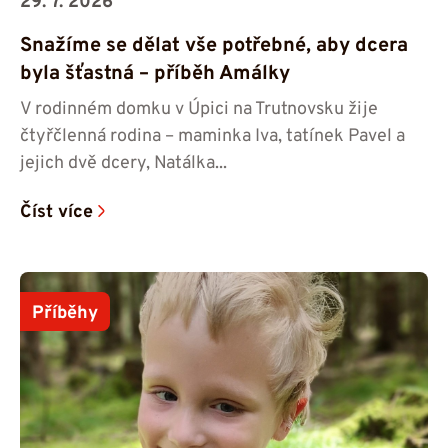
29. 7. 2026
Snažíme se dělat vše potřebné, aby dcera
byla šťastná – příběh Amálky
V rodinném domku v Úpici na Trutnovsku žije
čtyřčlenná rodina – maminka Iva, tatínek Pavel a
jejich dvě dcery, Natálka...
Číst více
Příběhy