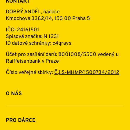
KONTAKT
DOBRÝ ANDĚL, nadace
Kmochova 3382/14, 150 00 Praha 5
IČO: 24161501
Spisová značka: N 1231
ID datové schránky: c4qrays
Účet pro zasílání darů: 8001008/5500 vedený u
Raiffeisenbank v Praze
Číslo veřejné sbírky:
Č.j.S-MHMP/1500734/2012
O NÁS
Základní informace o nadaci
Historie a zakladatelé
PRO DÁRCE