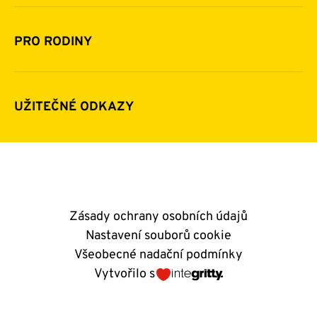
Financování
Jak pomáhat
Pomoc v číslech
Daňová uznatelnost darů
PRO RODINY
Podporují nás
Další možnosti pomoci
Komu a jak pomáháme
Napsali o nás
Zpravodaje
Pravidla poskytování finanční pomoci
UŽITEČNÉ ODKAZY
Kontakty
E-shop
Andělský blog
Zásady ochrany osobních údajů
Nastavení souborů cookie
Všeobecné nadační podmínky
Vytvořilo s