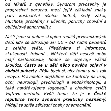
od lékařů z genetiky. Syndrom prvosenky je
progresivní porucha, mezi jejíž základní znaky
patří kostnatění ušních boltců, šedý zákal,
hluchota, problémy s učením, poruchy chování a
obličejové abnormality.
Našli jsme si online skupinu rodičů prvosenkových
dětí, kde se sdružuje asi 50 – 60 rodin pacientů
z celého světa. Předáváme si informace,
zkušenosti, trápení… Některé děti neslyší nebo
mají naslouchadla, hodně se objevuje vážná
skolióza.
Často se u dětí něco nového objeví v
období puberty
. Přála bych si, aby tomu u nás tak
nebylo. Pravidelně dojíždíme na kontroly na ušní,
oční, neurologii, psychologii a endokrinologii, a
také navštěvujeme logopedii a chodíme cvičit
Vojtovu metodu. Kvůli tomu, že je
v České
republice tento syndrom prakticky neznámý
,
hlídají se spíše základní znaky onemocnění.