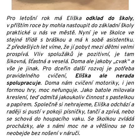
Pro letošní rok má Eliška
odklad do školy
,
v příštím roce by mohla nastoupit do základní školy
praktické u nás ve městě. Nyní je ve školce ve
stejné třídě s bráškou a má k sobě asistentku.
Z předešlých let víme, že jí pobyt mezi dětmi velmi
prospívá. Vliv spolužáků je pozitivní, je tam
šikovná, šťastná a veselá. Doma ale jakoby „cvak“ a
vše je jinak. Pro dceřin další rozvoj je potřeba
pravidelného cvičení,
Eliška ale nerada
spolupracuje
. Doma nám cvičení motoriky, i jen
formou hry, moc nefunguje. Jako batole milovala
kreslení, teď odmítá jakoukoliv činnost s pastelkou
a papírem. Společně si nehrajeme, Eliška odchází a
raději si pustí v pokoji písničky, tančí a zpívá, nebo
se schová do houpacího vaku. Se školkou zvládá
procházky, ale s námi moc ne a většinou se to
neobejde bez nošení v náruči.