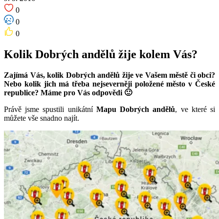
0
0
0
Kolik Dobrých andělů žije kolem Vás?
Zajímá Vás, kolik Dobrých andělů žije ve Vašem městě či obci?
Nebo kolik jich má třeba nejseverněji položené město v České
republice? Máme pro Vás odpovědi 🙂
Právě jsme spustili unikátní
Mapu Dobrých andělů
, ve které si
můžete vše snadno najít.