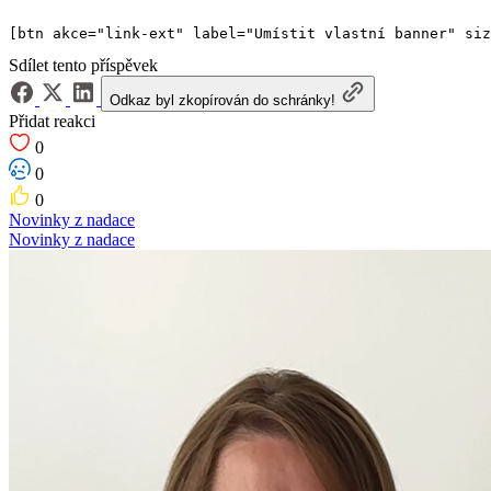
[btn akce="link-ext" label="Umístit vlastní banner" siz
Sdílet tento příspěvek
Odkaz byl zkopírován do schránky!
Přidat reakci
0
0
0
Novinky z nadace
Novinky z nadace