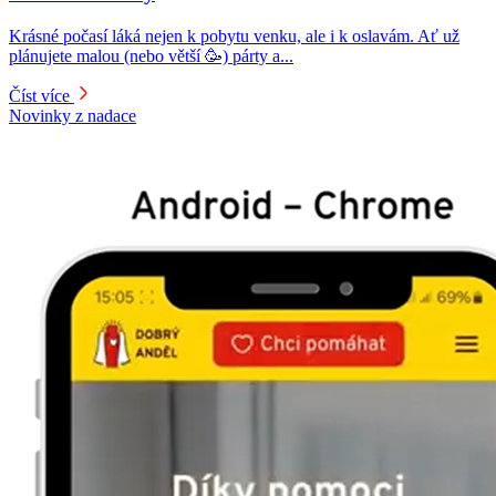
Krásné počasí láká nejen k pobytu venku, ale i k oslavám. Ať už
plánujete malou (nebo větší 🥳) párty a...
Číst více
Novinky z nadace