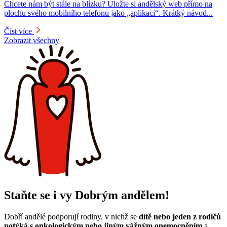
Chcete nám být stále na blízku? Uložte si andělský web přímo na
plochu svého mobilního telefonu jako „aplikaci“. Krátký návod...
Číst více
Zobrazit všechny
Staňte se i vy Dobrým andělem!
Dobří andělé podporují rodiny, v nichž se
dítě nebo jeden z rodičů
potýká s onkologickým nebo jiným vážným onemocněním
a