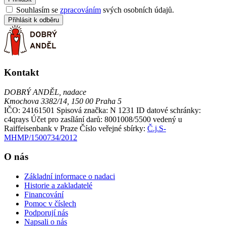
Souhlasím se
zpracováním
svých osobních údajů.
Přihlásit k odběru
Kontakt
DOBRÝ ANDĚL, nadace
Kmochova 3382/14, 150 00 Praha 5
IČO: 24161501
Spisová značka: N 1231
ID datové schránky:
c4qrays
Účet pro zasílání darů: 8001008/5500 vedený u
Raiffeisenbank v Praze
Číslo veřejné sbírky:
Č.j.S-
MHMP/1500734/2012
O nás
Základní informace o nadaci
Historie a zakladatelé
Financování
Pomoc v číslech
Podporují nás
Napsali o nás