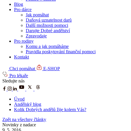
Blog
Pro dárce
Jak pomáhat
Daňová uznatelnost darů
Další možnosti pomoci
Darujte Dobré andělství
Zpravodaje
Pro rodiny
Komu a jak pomáháme
Pravidla poskytování finanční pomoci
Kontakt
Chci pomáhat
E-SHOP
Pro lékaře
Sledujte nás
Úvod
Andělský blog
Kolik Dobrých andělů žije kolem Vás?
Zpět na všechny články
Novinky z nadace
9. 5. 2016