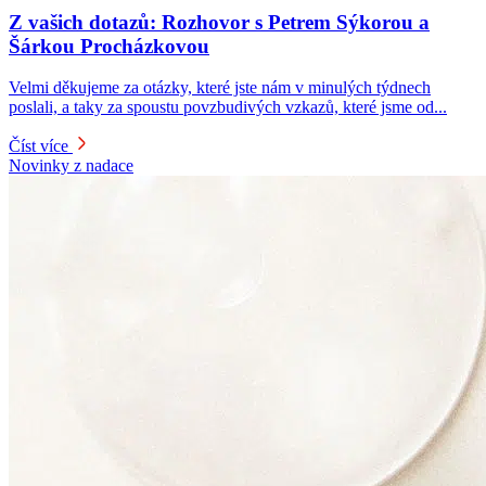
Z vašich dotazů: Rozhovor s Petrem Sýkorou a
Šárkou Procházkovou
Velmi děkujeme za otázky, které jste nám v minulých týdnech
poslali, a taky za spoustu povzbudivých vzkazů, které jsme od...
Číst více
Novinky z nadace