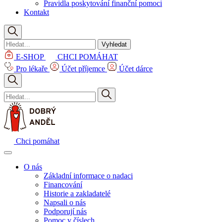
Pravidla poskytování finanční pomoci
Kontakt
Vyhledat
E-SHOP
CHCI POMÁHAT
Pro lékaře
Účet příjemce
Účet dárce
Chci pomáhat
O nás
Základní informace o nadaci
Financování
Historie a zakladatelé
Napsali o nás
Podporují nás
Pomoc v číslech