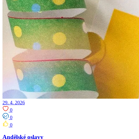
29. 4. 2026
0
0
0
Andělské oslavy