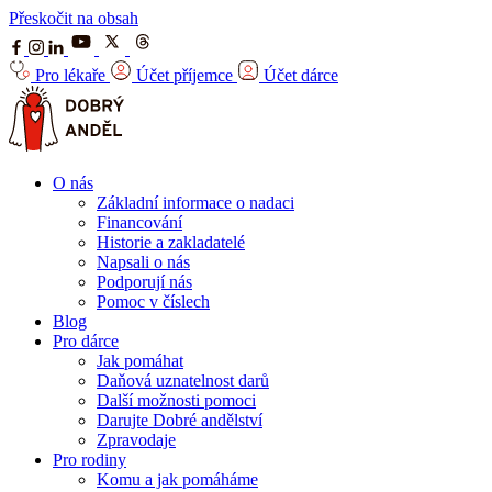
Přeskočit na obsah
Pro lékaře
Účet příjemce
Účet dárce
O nás
Základní informace o nadaci
Financování
Historie a zakladatelé
Napsali o nás
Podporují nás
Pomoc v číslech
Blog
Pro dárce
Jak pomáhat
Daňová uznatelnost darů
Další možnosti pomoci
Darujte Dobré andělství
Zpravodaje
Pro rodiny
Komu a jak pomáháme