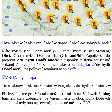
[btn akce="link-ext" label="Mapa" label2="Dobrých anděl
Máte kolem sebe Dobré anděly? A chtěli byste se stát
Městem,
Obcí, Čtvrtí nebo Osadou Dobrých andělů
? Zapojte se do
projektu
Zde bydlí Dobří andělé
a uspořádejte třeba sousedské
setkání! A nezapomeňte si napsat také o
samolepku
„Zde bydlí
Dobrý anděl“ na poštovní schránku nebo dveře.
[btn akce="link-ext" label="Projekt Zde bydlí" label2="
Přichystali jsme pro Vás také možnost
umístit na Váš web či blog
banner
, který zobrazuje ve Vašem městě či obci. Kolik Dobrých
andělů má tedy ono nejseverněji položené
město
v ČR?