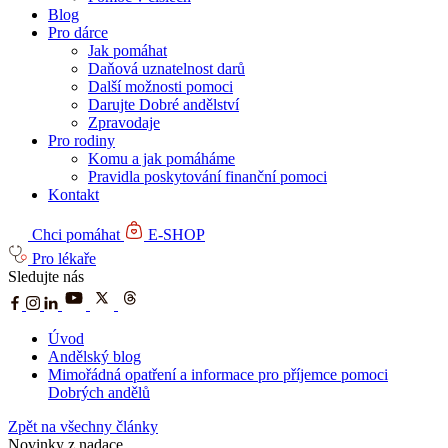
Blog
Pro dárce
Jak pomáhat
Daňová uznatelnost darů
Další možnosti pomoci
Darujte Dobré andělství
Zpravodaje
Pro rodiny
Komu a jak pomáháme
Pravidla poskytování finanční pomoci
Kontakt
Chci pomáhat
E-SHOP
Pro lékaře
Sledujte nás
Úvod
Andělský blog
Mimořádná opatření a informace pro příjemce pomoci
Dobrých andělů
Zpět na všechny články
Novinky z nadace