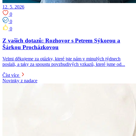
12. 5. 2026
0
0
0
Z vašich dotazů: Rozhovor s Petrem Sýkorou a
Šárkou Procházkovou
Velmi děkujeme za otázky, které jste nám v minulých týdnech
poslali, a taky za spoustu povzbudivých vzkazů, které jsme od...
Číst více
Novinky z nadace