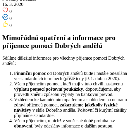
16. 3. 2020
0
0
0
Mimořádná opatření a informace pro
příjemce pomoci Dobrých andělů
Sdílíme důležité informace pro všechny příjemce pomoci Dobrých
andělů:
Finanční pomoc
od Dobrých andělů bude i nadále odesílána
ve standardních termínech (příště tedy již 1. dubna 2020).
Všem příjemcům pomoci, kteří mají v tuto chvíli nastavenu
výplatu pomocí poštovní poukázky
, doporučujeme, aby
provedli změnu způsobu výplaty na bankovní převod.
Vzhledem ke karanténním opatřením a s ohledem na ochranu
zdraví příjemců pomoci,
zakazujeme jakékoliv fyzické
návštěvy
v sídle Dobrého anděla. Poštovní či kurýrní zásilky
přijímáme standardně.
Všem příjemcům, u nichž v současné době probíhá tzv.
obnovení
, byly odeslány informace o dalším postupu.