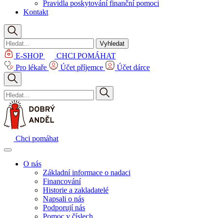
Pravidla poskytování finanční pomoci
Kontakt
Vyhledat
E-SHOP
CHCI POMÁHAT
Pro lékaře
Účet příjemce
Účet dárce
Chci pomáhat
O nás
Základní informace o nadaci
Financování
Historie a zakladatelé
Napsali o nás
Podporují nás
Pomoc v číslech