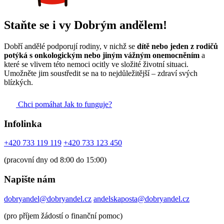
Staňte se i vy Dobrým andělem!
Dobří andělé podporují rodiny, v nichž se
dítě nebo jeden z rodičů
potýká s onkologickým nebo jiným vážným onemocněním
a
které se vlivem této nemoci ocitly ve složité životní situaci.
Umožněte jim soustředit se na to nejdůležitější – zdraví svých
blízkých.
Chci pomáhat
Jak to funguje?
Infolinka
+420 733 119 119
+420 733 123 450
(pracovní dny od 8:00 do 15:00)
Napište nám
dobryandel@dobryandel.cz
andelskaposta@dobryandel.cz
(pro příjem žádostí o finanční pomoc)