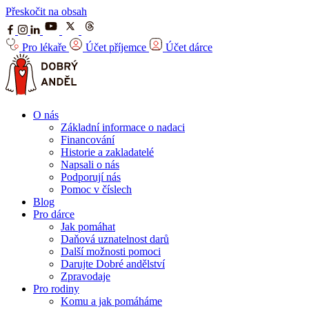
Přeskočit na obsah
Pro lékaře
Účet příjemce
Účet dárce
O nás
Základní informace o nadaci
Financování
Historie a zakladatelé
Napsali o nás
Podporují nás
Pomoc v číslech
Blog
Pro dárce
Jak pomáhat
Daňová uznatelnost darů
Další možnosti pomoci
Darujte Dobré andělství
Zpravodaje
Pro rodiny
Komu a jak pomáháme