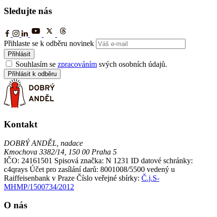
Sledujte nás
Přihlaste se k odběru novinek
Přihlásit
Souhlasím se
zpracováním
svých osobních údajů.
Přihlásit k odběru
Kontakt
DOBRÝ ANDĚL, nadace
Kmochova 3382/14, 150 00 Praha 5
IČO: 24161501
Spisová značka: N 1231
ID datové schránky:
c4qrays
Účet pro zasílání darů: 8001008/5500 vedený u
Raiffeisenbank v Praze
Číslo veřejné sbírky:
Č.j.S-
MHMP/1500734/2012
O nás