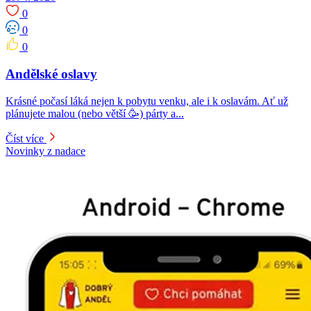
0
0
0
Andělské oslavy
Krásné počasí láká nejen k pobytu venku, ale i k oslavám. Ať už
plánujete malou (nebo větší 🥳) párty a...
Číst více
Novinky z nadace