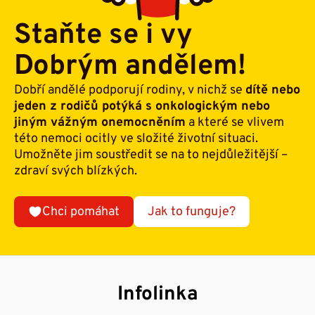
Staňte se i vy
Dobrým andělem!
Dobří andělé podporují rodiny, v nichž se
dítě nebo
jeden z rodičů potýká s onkologickým nebo
jiným vážným onemocněním
a které se vlivem
této nemoci ocitly ve složité životní situaci.
Umožněte jim soustředit se na to nejdůležitější –
zdraví svých blízkých.
Chci pomáhat
Jak to funguje?
Infolinka