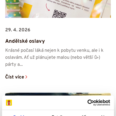
29. 4. 2026
Andělské oslavy
Krásné počasí láká nejen k pobytu venku, ale i k
oslavám. Ať už plánujete malou (nebo větší 🥳)
párty a...
Číst více
Rozhovory