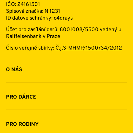
IČO: 24161501
Spisová značka: N 1231
ID datové schránky: c4qrays
Účet pro zasílání darů: 8001008/5500 vedený u
Raiffeisenbank v Praze
Číslo veřejné sbírky:
Č.j.S-MHMP/1500734/2012
O NÁS
Základní informace o nadaci
Historie a zakladatelé
PRO DÁRCE
Financování
Jak pomáhat
Pomoc v číslech
Daňová uznatelnost darů
PRO RODINY