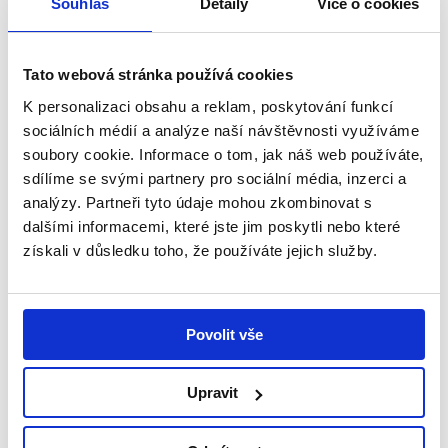
Souhlas
Detaily
Více o cookies
Tato webová stránka používá cookies
K personalizaci obsahu a reklam, poskytování funkcí
sociálních médií a analýze naší návštěvnosti využíváme
soubory cookie. Informace o tom, jak náš web používáte,
sdílíme se svými partnery pro sociální média, inzerci a
analýzy. Partneři tyto údaje mohou zkombinovat s
dalšími informacemi, které jste jim poskytli nebo které
získali v důsledku toho, že používáte jejich služby.
21. 4. 2026
Nejkrásnějšími momenty jsou pro nás
chvíle, kdy se dcera začne smát – rozhovor
Povolit vše
s maminkou Ellenky, 2. část
Upravit
V Dolních Kounicích na Brněnsku žije paní Petra se
svým manželem Karlem a dvanáctiletou dcerou