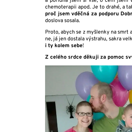
a pořídila jsem si vše, o čem jsem v
chemoterapii apod. Je to drahé, a ta
proč jsem vděčná za podporu Dobrý
doslova sosala.
Proto, abych se z myšlenky na smrt a
ne, já jen dostala výstrahu, sakra v
i ty kolem sebe
!
Z celého srdce děkuji za pomoc sv