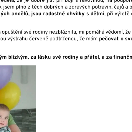
ěděla, že je dobré jíst při boji s rakovinou, na podpo
k jsem plno z těch dobrých a zdravých potravin, čajů a
ch andělů, jsou radostné chvilky s dětmi
, při výlet
 opuštění své rodiny nezbláznila, mi pomáhá vědomí, že ně
elkou výstrahu červeně podtrženou, že mám
pečovat o své
ým blízkým, za lásku své rodiny a přátel, a za fina