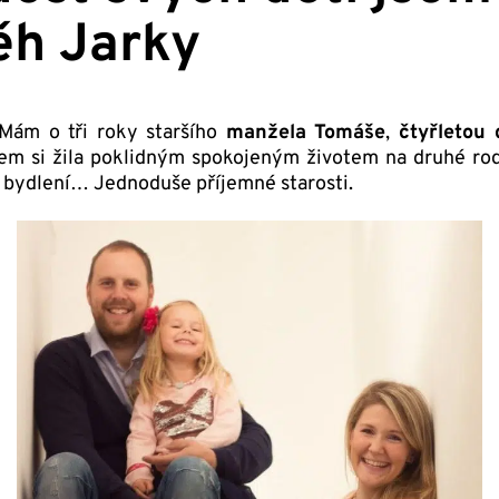
ěh Jarky
ám o tři roky staršího
manžela
Tomáše
,
čtyřletou
sem si žila poklidným spokojeným životem na druhé rod
ho bydlení… Jednoduše příjemné starosti.