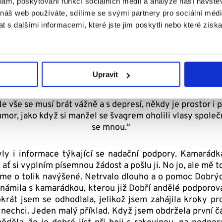
klam, poskytování funkcí sociálních médií a analýze naší návšt
 náš web používáte, sdílíme se svými partnery pro sociální média
jsem byla během tří dnů.
Omezení pro mě
bylo přede
 s dalšími informacemi, které jste jim poskytli nebo které získa
O pár týdnů později se začalo s chemoterapií. První tři 
k lepší a třetí už se dala zvládnout. Následovaly malé
né nevolnosti a velké únavy. Jelikož manžel musel chodi
Upravit
e vše se musí brát vážně a s depresí, někdy je prostor i 
mor, jako když si manžel se švagrem oholili vlasy spole
se mnou.“
y i informace týkající se nadační podpory. Kamarád
, ať si vyplním písemnou žádost a pošlu ji. No jo, ale mě t
me o tolik navýšené. Netrvalo dlouho a o pomoc Dobrých
námila s kamarádkou, kterou již Dobří andělé podporova
krát jsem se odhodlala, jelikož jsem zahájila kroky p
ž nechci. Jeden malý příklad. Když jsem obdržela první č