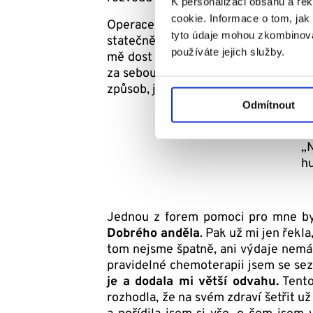
K personalizaci obsahu a re
cookie. Informace o tom, jak
Operace byla rychlá a zpět doma 
tyto údaje mohou zkombinovat
statečně zastal domácnost i školku. 
používáte jejich služby.
mě dost náročná, druhá o malý kouse
za sebou. Vždy to obnášelo stav mír
způsob, jak zajistit děti i mě.
Odmítnout
„N
hu
Jednou z forem pomoci pro mne byl
Dobrého anděla
. Pak už mi jen řekla
tom nejsme špatně, ani výdaje nemá
pravidelné chemoterapii jsem se sez
je a dodala mi větší odvahu.
Tento
rozhodla, že na svém zdraví šetřit u