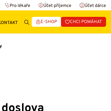
Pro lékaře
Účet příjemce
Účet dárce
E-SHOP
CHCI POMÁHAT
KONTAKT
y
 doslova