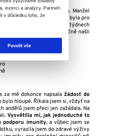
ěvnosti využíváme soubory
, inzerci a analýzy. Partneři
vším v nošení malého syna. Manžel
li v důsledku toho, že
byly po třech týdnech. První byla pro
 chemoterapeutické dávky v 9 týdnech
t do práce, vždy jsme společně našli
Povolit vše
pro
čně
ka za mě dokonce napsala
žádost do
o bylo hloupé. Říkala jsem si, vždyť na
 andělů jsem přeci jen zažádala. Na
li.
Vysvětlila mi, jak jednoduché to
ro
podporu imunity
, a vůbec jsem se
ástku, vyrazila jsem do zdravé výživy