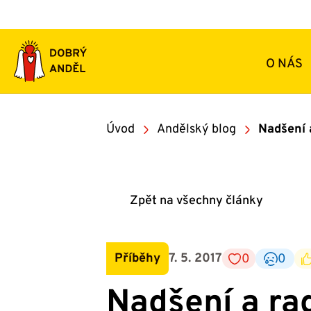
Přeskočit
na
obsah
O NÁS
Úvod
Andělský blog
Nadšení 
Zpět na všechny články
Příběhy
7. 5. 2017
0
0
Nadšení a ra