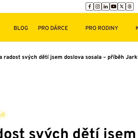
BLOG
PRO DÁRCE
PRO RODINY
a radost svých dětí jsem doslova sosala – příběh Jark
0
dost svých dětí jsem