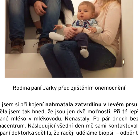
Rodina paní Jarky před zjištěním onemocnění
jsem si při kojení
nahmatala zatvrdlinu v levém prsu
a jsem tak hned, že jsou jen dvě možnosti. Při té lepš
nané mléko v mlékovodu. Nenastaly. Po pár dnech be
centrum. Následující všední den mě sami kontaktovali 
paní doktorka sdělila, že raději uděláme biopsii – odběr 