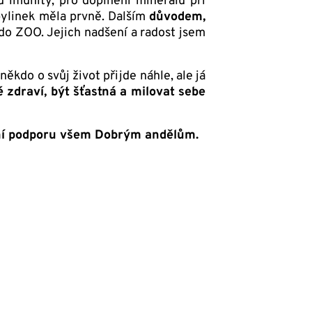
ru imunity, pro doplnění minerálů při
 bylinek měla prvně. Dalším
důvodem,
ě do ZOO. Jejich nadšení a radost jsem
kdo o svůj život přijde náhle, ale já
 zdraví, být šťastná a milovat sebe
nční podporu všem Dobrým andělům.