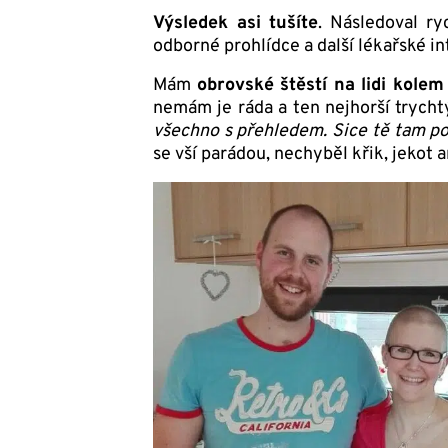
Výsledek asi tušíte
. Následoval ry
odborné prohlídce a další lékařské i
Mám
obrovské štěstí na lidi kolem
nemám je ráda a ten nejhorší trycht
všechno s přehledem. Sice tě tam po
se vší parádou, nechyběl křik, jekot a