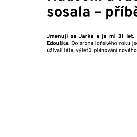
sosala – příb
Jmenuji se Jarka a je mi 31 let.
M
Edouška
. Do srpna loňského roku j
užívali léta, výletů, plánování nové