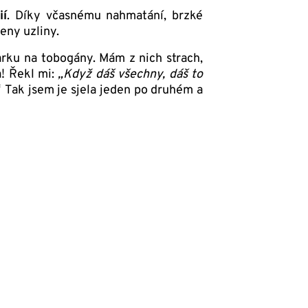
ií
. Díky včasnému nahmatání, brzké
ženy uzliny.
rku na tobogány. Mám z nich strach,
a! Řekl mi:
„Když dáš všechny, dáš to
“
Tak jsem je sjela jeden po druhém a