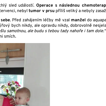
chlý sled událostí.
Operace s následnou chemoterap
ntervenci, nebyl
tumor v prsu
příliš veliký a nebyly zasa
 sebe
. Před zahájením léčby mě vzal
manžel
do aquapa
ýřový bych nikdy, ale opravdu nikdy, dobrovolně nesjel
šlu samotnou, ale budu s tebou tady nahoře i tam dole.
ni smích.