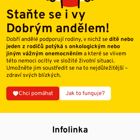
Staňte se i vy
Dobrým andělem!
Dobří andělé podporují rodiny, v nichž se
dítě nebo
jeden z rodičů potýká s onkologickým nebo
jiným vážným onemocněním
a které se vlivem
této nemoci ocitly ve složité životní situaci.
Umožněte jim soustředit se na to nejdůležitější –
zdraví svých blízkých.
Chci pomáhat
Jak to funguje?
Infolinka