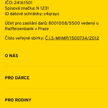
IČO: 24161501
Spisová značka: N 1231
ID datové schránky: c4qrays
Účet pro zasílání darů: 8001008/5500 vedený u
Raiffeisenbank v Praze
Číslo veřejné sbírky:
Č.j.S-MHMP/1500734/2012
O NÁS
Základní informace o nadaci
Historie a zakladatelé
PRO DÁRCE
Financování
Jak pomáhat
Pomoc v číslech
Daňová uznatelnost darů
PRO RODINY