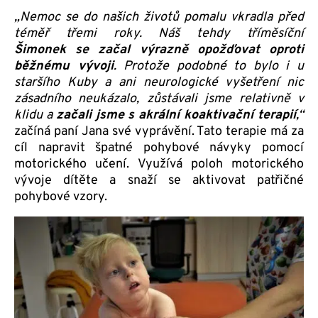
„Nemoc se do našich životů pomalu vkradla před
téměř třemi roky. Náš tehdy tříměsíční
Šimonek se začal výrazně opožďovat oproti
běžnému vývoji
. Protože podobné to bylo i u
staršího Kuby a ani neurologické vyšetření nic
zásadního neukázalo, zůstávali jsme relativně v
klidu a
začali jsme s akrální koaktivační terapií
,“
začíná paní Jana své vyprávění. Tato terapie má za
cíl napravit špatné pohybové návyky pomocí
motorického učení. Využívá poloh motorického
vývoje dítěte a snaží se aktivovat patřičné
pohybové vzory.