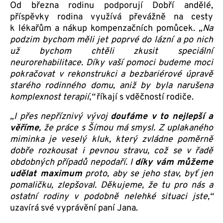
Od března rodinu podporují Dobří andělé,
příspěvky rodina využívá převážně na cesty
k lékařům a nákup kompenzačních pomůcek.
„Na
podzim bychom měli jet poprvé do lázní a po nich
už bychom chtěli zkusit speciální
neurorehabilitace. Díky vaší pomoci budeme moci
pokračovat v rekonstrukci a bezbariérové úpravě
starého rodinného domu, aniž by byla narušena
komplexnost terapií,“
říkají s vděčností rodiče.
„I přes nepříznivý vývoj
doufáme v to nejlepší a
věříme
, že práce s Šímou má smysl. Z uplakaného
miminka je veselý kluk, který zvládne poměrně
dobře rozkousat i pevnou stravu, což se v řadě
obdobných případů nepodaří. I
díky vám můžeme
udělat maximum
proto, aby se jeho stav, byť jen
pomaličku, zlepšoval. Děkujeme, že tu pro nás a
ostatní rodiny v podobně nelehké situaci jste,“
uzavírá své vyprávění paní Jana.