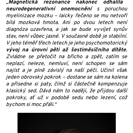
„
Magnetická rezonance nakonec odhalila
neurodegenerativní onemocnění
s poruchou
myelinizace mozku – laicky řečeno se mu netvoří
bílá mozková hmota. Ani po dvou letech není
diagnóza uzavřena, a jak se bude vyvíjet synův
stav, není vůbec jasné. V současné době je stabilní.
V jeho téměř třech letech je jeho psychomotorický
vývoj na úrovni pěti až šestiměsíčního dítěte
.
Zvládne se přetočit na břicho a zpět, zatím se
neplazí, neleze, nemluví, není schopen se sám
najíst a je plně závislý na naší péči. Učinil však
jeden obrovský pokrok –
dostane se sám na kolena
a přisedne si paty, čímž si částečně kompenzuje
klasický sed. Dává nám to naději, že přijdou další
pokroky, ať už v podobě sedu nebo lezení, což
bychom si moc přáli.
“