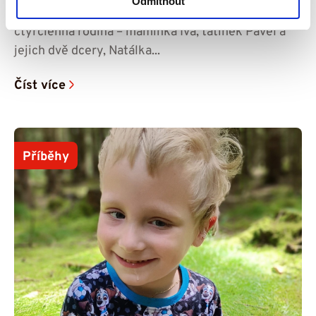
Odmítnout
V rodinném domku v Úpici na Trutnovsku žije
čtyřčlenná rodina – maminka Iva, tatínek Pavel a
jejich dvě dcery, Natálka...
Číst více
Příběhy