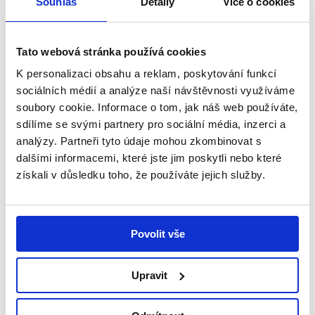
Souhlas
Detaily
Více o cookies
Tato webová stránka používá cookies
K personalizaci obsahu a reklam, poskytování funkcí
sociálních médií a analýze naší návštěvnosti využíváme
soubory cookie. Informace o tom, jak náš web používáte,
sdílíme se svými partnery pro sociální média, inzerci a
analýzy. Partneři tyto údaje mohou zkombinovat s
dalšími informacemi, které jste jim poskytli nebo které
získali v důsledku toho, že používáte jejich služby.
Povolit vše
29. 7. 2026
Upravit
Snažíme se dělat vše potřebné, aby dcera
byla šťastná – příběh Amálky