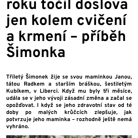
roku točil doslova
jen kolem cvičení
a krmení – příběh
Šimonka
Tříletý Šimonek žije se svou maminkou Janou,
tátou Radkem a starším bráškou, šestiletým
Kubíkem, v Liberci. Když mu byly tři měsíce,
udála se v jeho vývoji zásadní změna a začal se
opožďovat. I když se jeho zdravotní stav od té
doby po malých krůčcích zlepšuje, jak
potvrzuje jeho maminka – rozhodně ještě nemá
vyhráno.