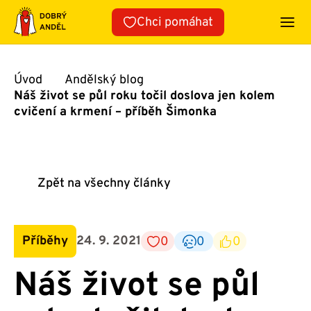
Přeskočit
Chci pomáhat
na
obsah
Úvod
Andělský blog
Náš život se půl roku točil doslova jen kolem
cvičení a krmení – příběh Šimonka
Zpět na všechny články
Příběhy
24. 9. 2021
0
0
0
Náš život se půl