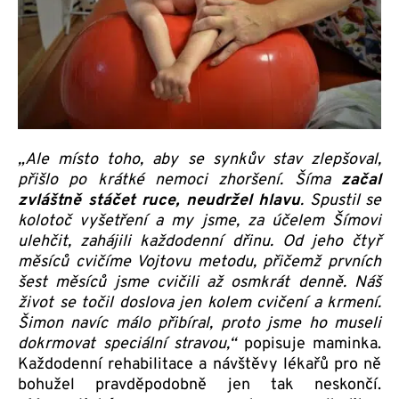
„Ale místo toho, aby se synkův stav zlepšoval,
přišlo po krátké nemoci zhoršení. Šíma
začal
zvláštně stáčet ruce, neudržel hlavu
. Spustil se
kolotoč vyšetření a my jsme, za účelem Šímovi
ulehčit, zahájili každodenní dřinu. Od jeho čtyř
měsíců cvičíme Vojtovu metodu, přičemž prvních
šest měsíců jsme cvičili až osmkrát denně. Náš
život se točil doslova jen kolem cvičení a krmení.
Šimon navíc málo přibíral, proto jsme ho museli
dokrmovat speciální stravou,“
popisuje maminka.
Každodenní rehabilitace a návštěvy lékařů pro ně
bohužel pravděpodobně jen tak neskončí.