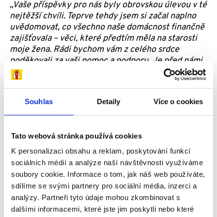
„Vaše příspěvky pro nás byly obrovskou úlevou v té
nejtěžší chvíli. Teprve tehdy jsem
si začal naplno
uvědomovat, co všechno naše domácnost finančně
zajišťovala – věci, které
předtím měla na starosti
moje žena. Rádi bychom vám z celého srdce
poděkovali za vaši pomoc a podporu. Je před námi
ještě dlouhá cesta, ale díky vaší pomoci víme, že na
ni nejsme sami. Výrazně nám ulehčila každodenní
fungování, zvláště v době, kdy Michaela kvůli své
Souhlas
Detaily
Více o cookies
invaliditě přišla o zaměstnání. Všichni, kdo nám
pomáhali a pomáhají – stejně jako vy – jsou pro nás
skutečnými
Dobrými anděly
,“
vzkazuje Míšina
Tato webová stránka používá cookies
rodina.
K personalizaci obsahu a reklam, poskytování funkcí
sociálních médií a analýze naší návštěvnosti využíváme
soubory cookie. Informace o tom, jak náš web používáte,
sdílíme se svými partnery pro sociální média, inzerci a
analýzy. Partneři tyto údaje mohou zkombinovat s
dalšími informacemi, které jste jim poskytli nebo které