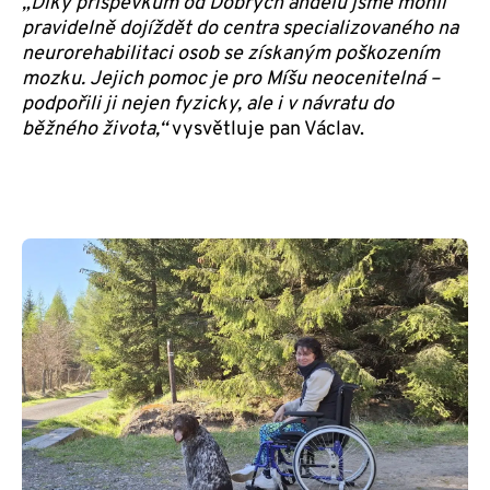
„Díky příspěvkům od Dobrých andělů jsme mohli
pravidelně dojíždět do centra specializovaného na
neurorehabilitaci osob se získaným poškozením
mozku. Jejich pomoc je pro Míšu neocenitelná –
podpořili ji nejen fyzicky, ale i v návratu do
běžného života,“
vysvětluje pan Václav.