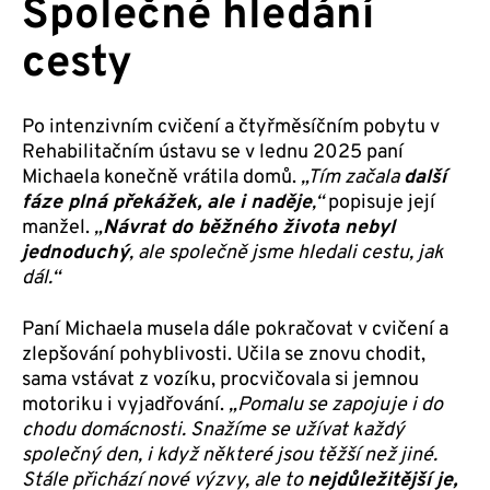
Společné hledání
cesty
Po intenzivním cvičení a čtyřměsíčním pobytu v
Rehabilitačním ústavu se v lednu 2025 paní
Michaela konečně vrátila domů.
„Tím začala
další
fáze plná překážek, ale i naděje
,“
popisuje její
manžel.
„
Návrat do běžného života nebyl
jednoduchý
, ale společně jsme hledali cestu, jak
dál.“
Paní Michaela musela dále pokračovat v cvičení a
zlepšování pohyblivosti. Učila se znovu chodit,
sama vstávat z vozíku, procvičovala si jemnou
motoriku i vyjadřování.
„Pomalu se zapojuje i do
chodu domácnosti. Snažíme se užívat každý
společný den, i když některé jsou těžší než jiné.
Stále přichází nové výzvy, ale to
nejdůležitější je,