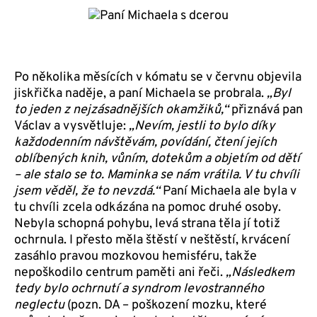
Po několika měsících v kómatu se v červnu objevila
jiskřička naděje, a paní Michaela se probrala.
„Byl
to jeden z nejzásadnějších okamžiků,“
přiznává pan
Václav a vysvětluje:
„Nevím, jestli to bylo díky
každodenním návštěvám, povídání, čtení jejích
oblíbených knih, vůním, dotekům a objetím od dětí
– ale stalo se to. Maminka se nám vrátila. V tu chvíli
jsem
věděl, že to nevzdá.
“
Paní Michaela ale byla v
tu chvíli zcela odkázána na pomoc druhé osoby.
Nebyla schopná pohybu, levá strana těla jí totiž
ochrnula. I přesto měla štěstí v neštěstí, krvácení
zasáhlo pravou mozkovou hemisféru, takže
nepoškodilo centrum paměti ani řeči.
„Následkem
tedy bylo ochrnutí a syndrom levostranného
neglectu
(pozn. DA – poškození mozku, které