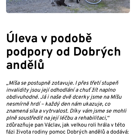
Úleva v podobě
podpory od Dobrých
andělů
„Míša se postupně zotavuje. I přes třetí stupeň
invalidity
jsou její odhodlání a chuť žít naplno
obdivuhodné.
Já i naše dvě dcerky jsme na Míšu
nesmírně hrdí – každý den nám
ukazuje, co
znamená síla a vytrvalost.
Díky vám jsme se mohli
plně soustředit na její léčbu a rehabilitaci,“
zdůrazňuje pan Václav, jak velkou roli hrála v této
fázi života rodiny pomoc Dobrých andělů a dodává: