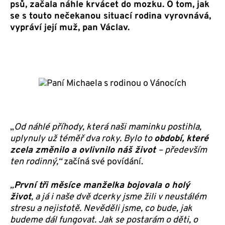
psů, začala náhle krvácet do mozku. O tom, jak
se s touto nečekanou situací rodina vyrovnává,
vypráví její muž, pan Václav.
„
Od náhlé příhody, která naši maminku postihla,
uplynuly už téměř dva roky. Bylo to
období,
které
zcela změnilo a ovlivnilo náš život
– především
ten rodinný,“
začíná své povídání.
„
První tři měsíce manželka bojovala o holý
život
, a já i naše dvě dcerky jsme žili v neustálém
stresu a nejistotě. Nevěděli jsme, co bude, jak
budeme dál fungovat. Jak se postarám o děti, o