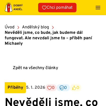
Přeskočit
Chci pomáhat
na
obsah
Úvod
Andělský blog
Nevěděli jsme, co bude, jak budeme dál
fungovat. Ale nevzdali jsme to – příběh paní
Michaely
Zpět na všechny články
Příběhy
5. 1. 2026
0
0
0
Nevěděli jsme, co