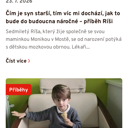
23. 7. 2026
Čím je syn starší, tím víc mi dochází, jak to
bude do budoucna náročné – příběh Ríši
Sedmiletý Ríša, který žije společně se svou
maminkou Monikou v Mostě, se od narození potýká
s dětskou mozkovou obrnou. Lékaři...
Číst více
Příběhy