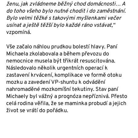
ženu, jak zvládneme běžný chod domácnosti… A
do toho všeho bylo nutné chodit i do
zaměstnání.
Bylo velmi těžké s takovými myšlenkami večer
usínat a ještě těžší bylo každé ráno
vstávat,“
vzpomíná.
Vše začalo náhlou prudkou bolestí hlavy. Paní
Michaela zkolabovala a během převozu do
nemocnice musela být třikrát resuscitována.
Následovalo několik urgentních operací k
zastavení krvácení, komplikace ve formě otoku
mozku a zavedení VP-shuntu k odvádění
nahromaděné mozkomíšní tekutiny. Stav paní
Michaely byl vážný a prognóza nepříznivá. Přesto
celá rodina věřila, že se maminka probudí a jejich
život se vrátí do pořádku.