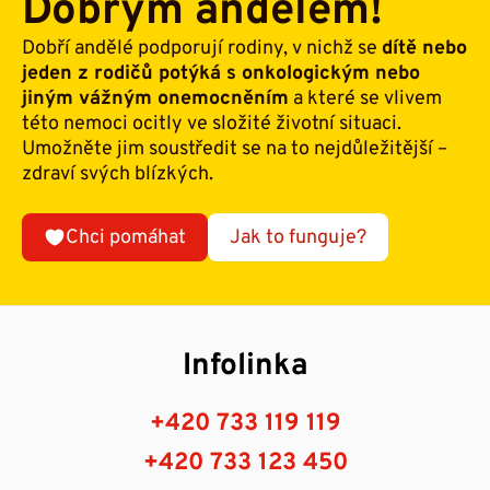
Dobrým andělem!
Dobří andělé podporují rodiny, v nichž se
dítě nebo
jeden z rodičů potýká s onkologickým nebo
jiným vážným onemocněním
a které se vlivem
této nemoci ocitly ve složité životní situaci.
Umožněte jim soustředit se na to nejdůležitější –
zdraví svých blízkých.
Chci pomáhat
Jak to funguje?
Infolinka
+420 733 119 119
+420 733 123 450