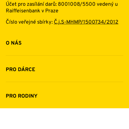
Účet pro zasílání darů: 8001008/5500 vedený u
Raiffeisenbank v Praze
Číslo veřejné sbírky:
Č.j.S-MHMP/1500734/2012
O NÁS
Zásady ochrany osobních údajů
Základní informace o nadaci
Nastavení souborů cookie
Všeobecné nadační podmínky
Historie a zakladatelé
PRO DÁRCE
Vytvořilo s
Financování
Jak pomáhat
Pomoc v číslech
Daňová uznatelnost darů
PRO RODINY
Podporují nás
Další možnosti pomoci
Komu a jak pomáháme
Napsali o nás
Zpravodaje
Pravidla poskytování finanční pomoci
UŽITEČNÉ ODKAZY