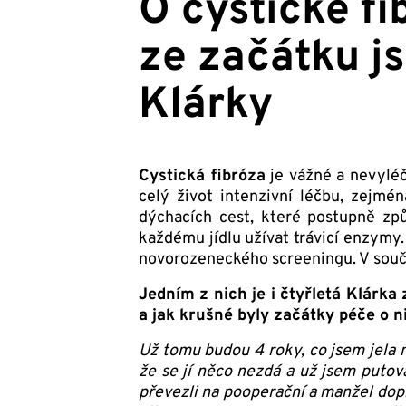
O cystické fi
ze začátku js
Klárky
Cystická fibróza
je vážné a nevyléč
celý život intenzivní léčbu, zejmé
dýchacích cest, které postupně způ
každému jídlu užívat trávicí enzymy. 
novorozeneckého screeningu. V souč
Jedním z nich je i čtyřletá Klárka
a jak krušné byly začátky péče o ni
Už tomu budou 4 roky, co jsem jela n
že se jí něco nezdá a už jsem putov
převezli na pooperační a manžel dopr