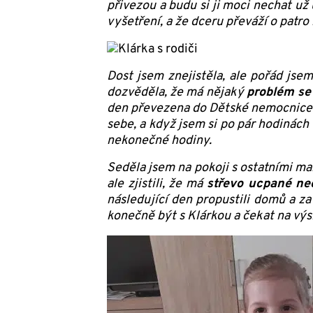
přivezou a budu si ji moci nechat už
vyšetření, a že dceru převáží o patr
Dost jsem znejistěla, ale pořád jse
dozvěděla, že má nějaký
problém se
den převezena do Dětské nemocnice. B
sebe, a když jsem si po pár hodinách 
nekonečné hodiny.
Seděla jsem na pokoji s ostatními mam
ale zjistili, že má
střevo ucpané ne
následující den propustili domů a z
konečně být s Klárkou a čekat na v