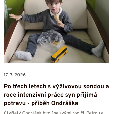
17. 7. 2026
Po třech letech s výživovou sondou a
roce intenzivní práce syn přijímá
potravu -⁠⁠⁠⁠⁠⁠ příběh Ondráška
Čtyřletý Ondrášek bydlí se svými rodiči, Petrou a