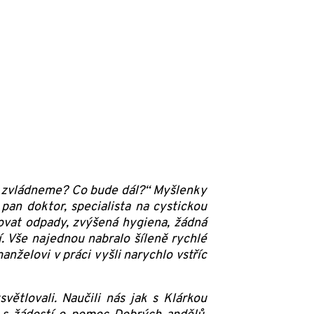
 zvládneme? Co bude dál?“ Myšlenky
an doktor, specialista na cystickou
ovat odpady, zvýšená hygiena, žádná
í. Vše najednou nabralo šíleně rychlé
nželovi v práci vyšli narychlo vstříc
tlovali. Naučili nás jak s Klárkou