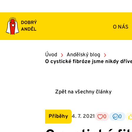
Přeskočit
na
obsah
O NÁS
Úvod
Andělský blog
O cystické fibróze jsme nikdy dříve
Zpět na všechny články
Příběhy
4. 7. 2021
0
0