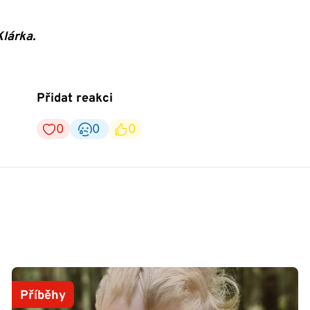
Klárka.
Přidat reakci
0
0
0
Příběhy