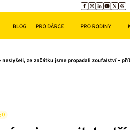
BLOG
PRO DÁRCE
PRO RODINY
 neslyšeli, ze začátku jsme propadali zoufalství – př
0