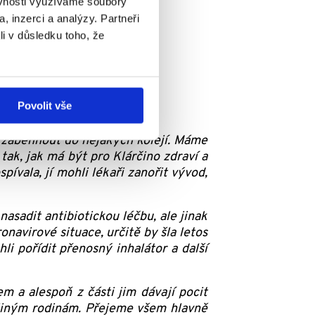
ěvnosti využíváme soubory
, inzerci a analýzy. Partneři
li v důsledku toho, že
Povolit vše
 zaběhnout do nějakých kolejí. Máme
 tak, jak má být pro Klárčino zdraví a
ívala, jí mohli lékaři zanořit vývod,
asadit antibiotickou léčbu, ale jinak
navirové situace, určitě by šla letos
li pořídit přenosný inhalátor a další
em a alespoň z části jim dávají pocit
 jiným rodinám. Přejeme všem hlavně