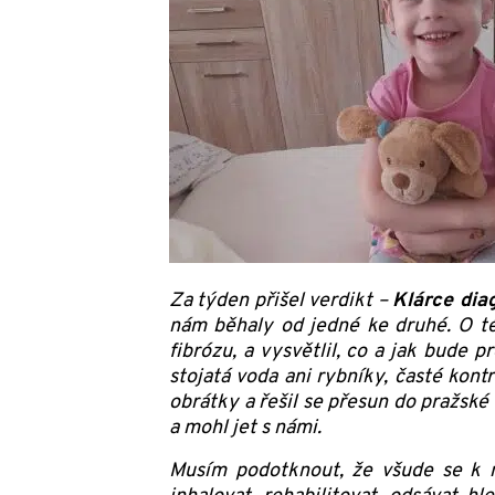
Za týden přišel verdikt –
Klárce diag
nám běhaly od jedné ke druhé. O té
fibrózu, a vysvětlil, co a jak bude p
stojatá voda ani rybníky, časté kont
obrátky a řešil se přesun do pražské
a mohl jet s námi.
Musím podotknout, že všude se k n