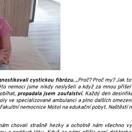
nostikovali cystickou fibrózu.
„Proč? Proč my? Jak to
to nemoci jsme nikdy neslyšeli a když za mnou přišel p
robíhat,
propadala jsem zoufalství
. Každý den desinfik
roly ve specializované ambulanci a plno dalších omezen
 Fakultní nemocnice Motol na edukační pobyt. Naštěstí ma
ám chovali strašně hezky a ochotně nám všechno vysvě