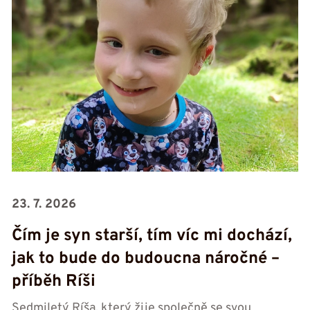
23. 7. 2026
Čím je syn starší, tím víc mi dochází,
jak to bude do budoucna náročné –
příběh Ríši
Sedmiletý Ríša, který žije společně se svou