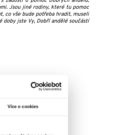
a s žádostí o pomoc Dobrých andělů,
i. Jsou jiné rodiny, které tu pomoc
t, co vše bude potřeba hradit, museli
té doby jste Vy, Dobří andělé součástí
Více o cookies