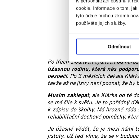
K personalizaci obsahu a re
cookie. Informace o tom, jak
tyto údaje mohou zkombinovat
používáte jejich služby.
Odmítnout
Po třech dlouhých týdnech od naroz
úžasnou rodinu, která nás podporu
bezpečí. Po 3 měsících čekala Klárku
takže až na jizvy není poznat, že by
Musím zaklepat
, ale Klárka od té d
se má čile k světu. Je to pořádný ďá
k zápisu do školky. Má hrozně ráda s
rehabilitační dechové pomůcky, kter
Je úžasné vědět, že je mezi námi tol
jistoty. Už teď víme, že se v budo