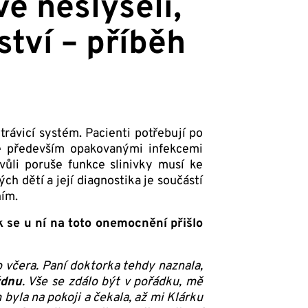
ve neslyšeli,
tví – příběh
rávicí systém. Pacienti potřebují po
 se především opakovanými infekcemi
vůli poruše funkce slinivky musí ke
ch dětí a její diagnostika je součástí
ním.
k se u ní na toto onemocnění přišlo
o včera. Paní doktorka tehdy naznala,
ýdnu
. Vše se zdálo být v pořádku, mě
byla na pokoji a čekala, až mi Klárku