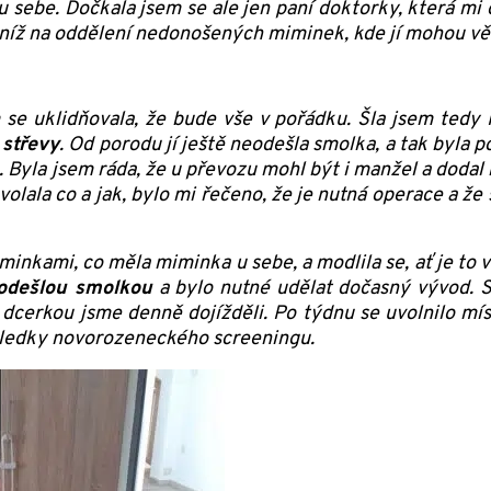
 u sebe. Dočkala jsem se ale jen paní doktorky, která mi 
o níž na oddělení nedonošených miminek, kde jí mohou věn
m se uklidňovala, že bude vše v pořádku. Šla jsem tedy
 střevy
. Od porodu jí ještě neodešla smolka, a tak byla p
yla jsem ráda, že u převozu mohl být i manžel a dodal 
volala co a jak, bylo mi řečeno, že je nutná operace a že 
inkami, co měla miminka u sebe, a modlila se, ať je to vš
odešlou smolkou
a bylo nutné udělat dočasný vývod. S
a dcerkou jsme denně dojížděli. Po týdnu se uvolnilo mí
ýsledky novorozeneckého screeningu.