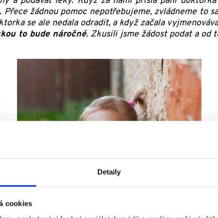
hleny a podávat léky. Když za námi přišla paní doktork
 Přece žádnou pomoc nepotřebujeme, zvládneme to sam
ktorka se ale nedala odradit, a když začala vyjmenováva
skou to bude náročné
. Zkusili jsme žádost podat a od 
Detaily
á cookies