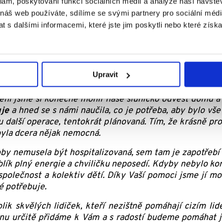
klam, poskytování funkcí sociálních médií a analýze naší návšt
 náš web používáte, sdílíme se svými partnery pro sociální média
 s dalšími informacemi, které jste jim poskytli nebo které získa
Upravit
ení jsme si konečně mohli naše sluníčko odvést domů a
je
a hned se s námi naučila, co je potřeba, aby bylo vše
 další operace, tentokrát plánovaná. Tím, že krásně prosp
 byla dcera nějak nemocná.
oby nemusela být hospitalizovaná, sem tam je zapotřebí n
blík plný energie a chviličku neposedí. Kdyby nebylo koro
polečnost a kolektiv dětí. Díky Vaší pomoci jsme jí moh
é potřebuje.
ik skvělých lidiček, kteří nezištně pomáhají cizím lid
ucnu určitě přidáme k Vám a s radostí budeme pomáhat