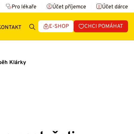
Pro lékaře
Účet příjemce
Účet dárce
E-SHOP
CHCI POMÁHAT
KONTAKT
íběh Klárky