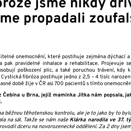
bróze jsme nikdy dří
me propadali zoufals
itelné onemocnění, které postihuje zejména dýchací a t
na pak pravidelné inhalace a rehabilitace. Projevuje
sobují poškození plic, a také poruchou trávení, kdy k
Cystická fibróza postihuje jedno z 2,5 – 4 tisíc narozený
asné době žije v ČR asi 700 pacientů s tímto onemocně
 z Čebína u Brna, jejíž maminka Jitka nám popsala, ja
.
a běžnou těhotenskou kontrolu, ale je to jako by to byl
ala na sál. Takže se nám naše
Klárka narodila ve 37. t
ovodil dceru na novorozenecké oddělení. Za 2 dny jsem 