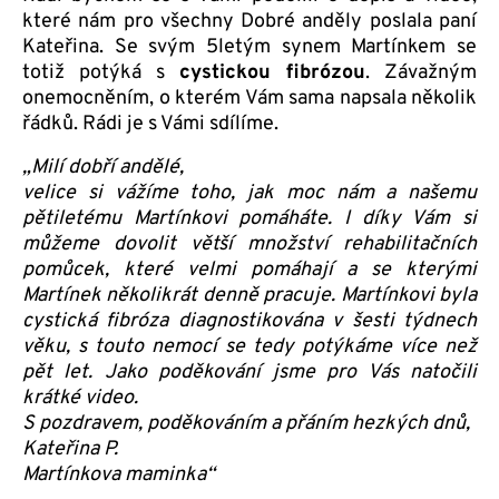
které nám pro všechny Dobré anděly poslala paní
Kateřina. Se svým 5letým synem Martínkem se
totiž potýká s
cystickou fibrózou
. Závažným
onemocněním, o kterém Vám sama napsala několik
řádků. Rádi je s Vámi sdílíme.
„Milí dobří andělé,
velice si vážíme toho, jak moc nám a našemu
pětiletému Martínkovi pomáháte. I díky Vám si
můžeme dovolit větší množství rehabilitačních
pomůcek, které velmi pomáhají a se kterými
Martínek několikrát denně pracuje. Martínkovi byla
cystická fibróza diagnostikována v šesti týdnech
věku, s touto nemocí se tedy potýkáme více než
pět let. Jako poděkování jsme pro Vás natočili
krátké video.
S pozdravem, poděkováním a přáním hezkých dnů,
Kateřina P.
Martínkova maminka“