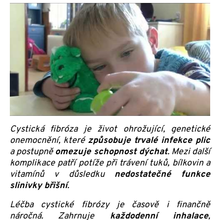
Cystická fibróza je život ohrožující, genetické
onemocnění, které
způsobuje trvalé infekce plic
a postupně
omezuje schopnost dýchat
. Mezi další
komplikace patří potíže při trávení tuků, bílkovin a
vitamínů v důsledku
nedostatečné funkce
slinivky břišní
.
Léčba cystické fibrózy je časově i finančně
náročná. Zahrnuje
každodenní inhalace
,