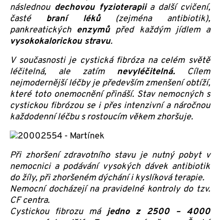
následnou
dechovou fyzioterapii
a další cvičení,
časté
braní léků
(zejména antibiotik),
pankreatických
enzymů
před každým jídlem a
vysokokalorickou stravu
.
V současnosti je cystická fibróza na celém světě
léčitelná, ale zatím
nevyléčitelná.
Cílem
nejmodernější léčby je především zmenšení obtíží,
které toto onemocnění přináší. Stav nemocných s
cystickou fibrózou se i přes intenzivní a náročnou
každodenní léčbu s rostoucím věkem zhoršuje.
Při zhoršení zdravotního stavu je nutný pobyt v
nemocnici a podávání vysokých dávek antibiotik
do žíly, při zhoršeném dýchání i kyslíková terapie.
Nemocní docházejí na pravidelné kontroly do tzv.
CF centra.
Cystickou fibrozu má
jedno z 2500 – 4000