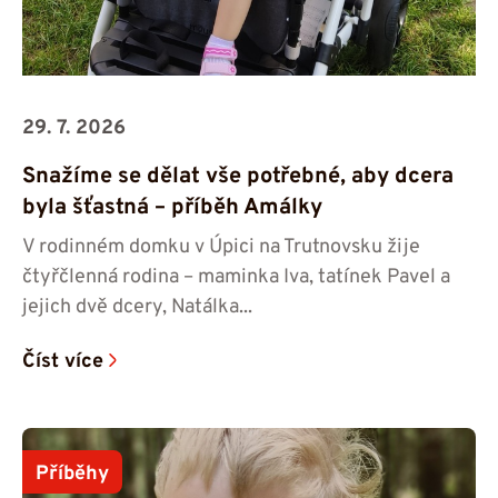
29. 7. 2026
Snažíme se dělat vše potřebné, aby dcera
byla šťastná – příběh Amálky
V rodinném domku v Úpici na Trutnovsku žije
čtyřčlenná rodina – maminka Iva, tatínek Pavel a
jejich dvě dcery, Natálka...
Číst více
Příběhy