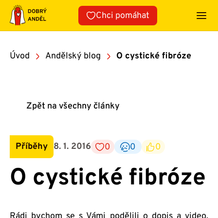
Přeskočit
Chci pomáhat
na
obsah
Úvod
Andělský blog
O cystické fibróze
Zpět na všechny články
Příběhy
8. 1. 2016
0
0
0
O cystické fibróze
Rádi bychom se s Vámi podělili o dopis a video,