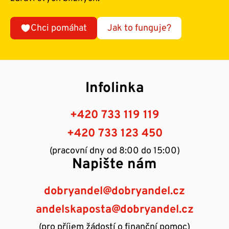
Chci pomáhat
Jak to funguje?
Infolinka
+420 733 119 119
+420 733 123 450
(pracovní dny od 8:00 do 15:00)
Napište nám
dobryandel@dobryandel.cz
andelskaposta@dobryandel.cz
(pro příjem žádostí o finanční pomoc)