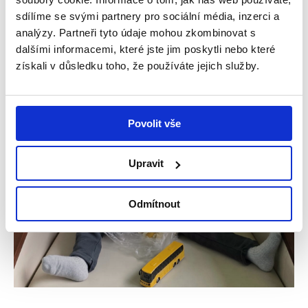
s dětskou mozkovou obrnou. Lékaři...
sdílíme se svými partnery pro sociální média, inzerci a
analýzy. Partneři tyto údaje mohou zkombinovat s
Číst více
dalšími informacemi, které jste jim poskytli nebo které
získali v důsledku toho, že používáte jejich služby.
Příběhy
Povolit vše
Upravit
Odmítnout