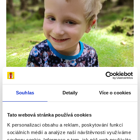
23. 7. 2026
Souhlas
Detaily
Více o cookies
Čím je syn starší, tím víc mi dochází, jak to
bude do budoucna náročné – příběh Ríši
Tato webová stránka používá cookies
Sedmiletý Ríša, který žije společně se svou
K personalizaci obsahu a reklam, poskytování funkcí
maminkou Monikou v Mostě, se od narození potýká
sociálních médií a analýze naší návštěvnosti využíváme
soubory cookie. Informace o tom, jak náš web používáte,