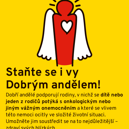
Staňte se i vy
Dobrým andělem!
Dobří andělé podporují rodiny, v nichž se
dítě nebo
jeden z rodičů potýká s onkologickým nebo
jiným vážným onemocněním
a které se vlivem
této nemoci ocitly ve složité životní situaci.
Umožněte jim soustředit se na to nejdůležitější –
zdraví svých blízkých.