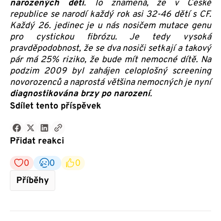
narozených dětí
. To znamená, že v České
republice se narodí každý rok asi 32-46 dětí s CF.
Každý 26. jedinec je u nás nosičem mutace genu
pro cystickou fibrózu. Je tedy vysoká
pravděpodobnost, že se dva nosiči setkají a takový
pár má 25% riziko, že bude mít nemocné dítě. Na
podzim 2009 byl zahájen celoplošný screening
novorozenců a naprostá většina nemocných je nyní
diagnostikována brzy po narození
.
Sdílet tento příspěvek
Přidat reakci
0
0
0
Příběhy