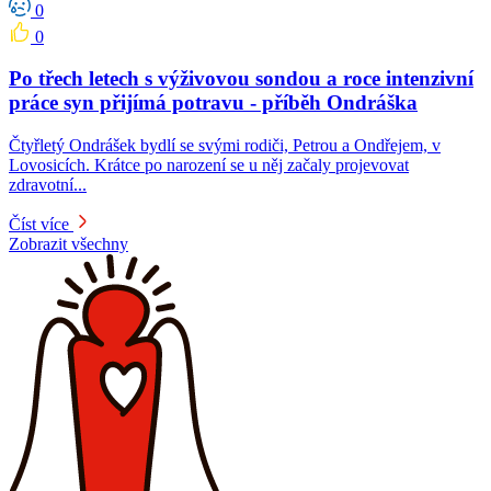
0
0
Po třech letech s výživovou sondou a roce intenzivní
práce syn přijímá potravu -⁠⁠⁠⁠⁠⁠ příběh Ondráška
Čtyřletý Ondrášek bydlí se svými rodiči, Petrou a Ondřejem, v
Lovosicích. Krátce po narození se u něj začaly projevovat
zdravotní...
Číst více
Zobrazit všechny