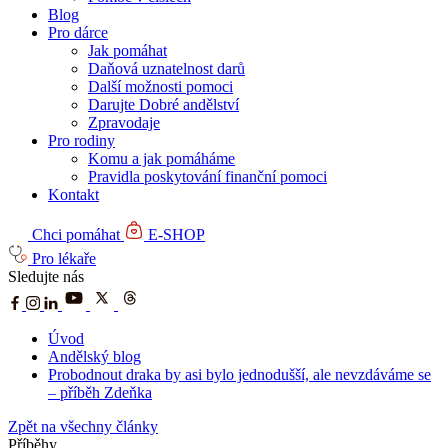
Blog
Pro dárce
Jak pomáhat
Daňová uznatelnost darů
Další možnosti pomoci
Darujte Dobré andělství
Zpravodaje
Pro rodiny
Komu a jak pomáháme
Pravidla poskytování finanční pomoci
Kontakt
Chci pomáhat
E-SHOP
Pro lékaře
Sledujte nás
Úvod
Andělský blog
Probodnout draka by asi bylo jednodušší, ale nevzdáváme se
– příběh Zdeňka
Zpět na všechny články
Příběhy