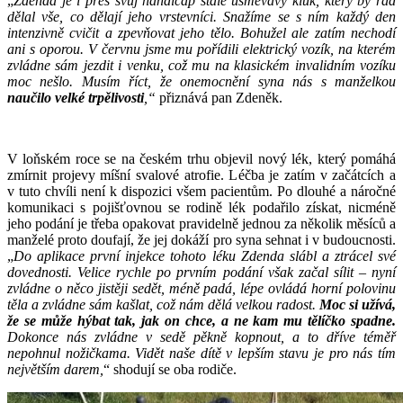
„
Zdenda je i přes svůj handicap stále usměvavý kluk, který by rád
dělal vše, co dělají jeho vrstevníci. Snažíme se s ním každý den
intenzivně cvičit a zpevňovat jeho tělo. Bohužel ale zatím nechodí
ani s oporou. V červnu jsme mu pořídili elektrický vozík, na kterém
zvládne sám jezdit i venku, což mu na klasickém invalidním vozíku
moc nešlo. Musím říct, že onemocnění syna nás s manželkou
naučilo velké trpělivosti
,“
přiznává pan Zdeněk.
V loňském roce se na českém trhu objevil nový lék, který pomáhá
zmírnit projevy míšní svalové atrofie. Léčba je zatím v začátcích a
v tuto chvíli není k dispozici všem pacientům. Po dlouhé a náročné
komunikaci s pojišťovnou se rodině lék podařilo získat, nicméně
jeho podání je třeba opakovat pravidelně jednou za několik měsíců a
manželé proto doufají, že jej dokáží pro syna sehnat i v budoucnosti.
„
Do aplikace první injekce tohoto léku Zdenda slábl a ztrácel své
dovednosti. Velice rychle po prvním podání však začal sílit – nyní
zvládne o něco jistěji sedět, méně padá, lépe ovládá horní polovinu
těla a zvládne sám kašlat, což nám dělá velkou radost.
Moc si užívá,
že se může hýbat tak, jak on chce, a ne kam mu tělíčko spadne.
Dokonce nás zvládne v sedě pěkně kopnout, a to dříve téměř
nepohnul nožičkama. Vidět naše dítě v lepším stavu je pro nás tím
největším darem,
“ shodují se oba rodiče.