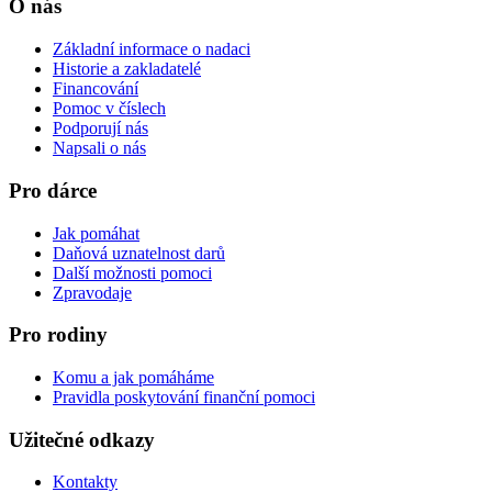
O nás
Základní informace o nadaci
Historie a zakladatelé
Financování
Pomoc v číslech
Podporují nás
Napsali o nás
Pro dárce
Jak pomáhat
Daňová uznatelnost darů
Další možnosti pomoci
Zpravodaje
Pro rodiny
Komu a jak pomáháme
Pravidla poskytování finanční pomoci
Užitečné odkazy
Kontakty