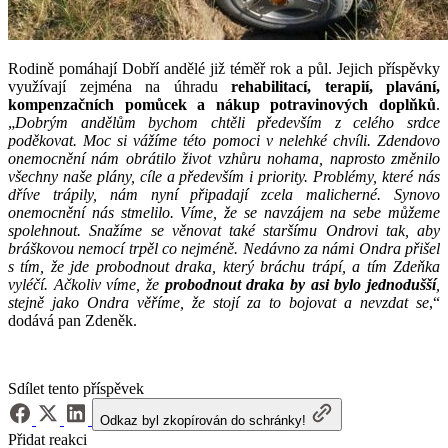
Rodině pomáhají Dobří andělé již téměř rok a půl. Jejich příspěvky
využívají zejména na úhradu
rehabilitací, terapií, plavání,
kompenzačních pomůcek a nákup potravinových doplňků
.
„
Dobrým andělům bychom chtěli především z celého srdce
poděkovat. Moc si vážíme této pomoci v nelehké chvíli. Zdendovo
onemocnění nám obrátilo život vzhůru nohama, naprosto změnilo
všechny naše plány, cíle a především i priority. Problémy, které nás
dříve trápily, nám nyní připadají zcela malicherné. Synovo
onemocnění nás stmelilo. Víme, že se navzájem na sebe můžeme
spolehnout. Snažíme se věnovat také staršímu Ondrovi tak, aby
bráškovou nemocí trpěl co nejméně. Nedávno za námi Ondra přišel
s tím, že jde probodnout draka, který bráchu trápí, a tím Zdeňka
vyléčí. Ačkoliv víme, že
probodnout draka by asi bylo jednodušší
,
stejně jako Ondra věříme, že stojí za to bojovat a nevzdat se
,“
dodává pan Zdeněk.
Sdílet tento příspěvek
Odkaz byl zkopírován do schránky!
Přidat reakci