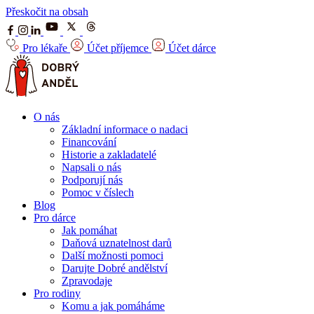
Přeskočit na obsah
Pro lékaře
Účet příjemce
Účet dárce
O nás
Základní informace o nadaci
Financování
Historie a zakladatelé
Napsali o nás
Podporují nás
Pomoc v číslech
Blog
Pro dárce
Jak pomáhat
Daňová uznatelnost darů
Další možnosti pomoci
Darujte Dobré andělství
Zpravodaje
Pro rodiny
Komu a jak pomáháme