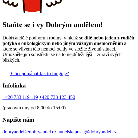
Staňte se i vy Dobrým andělem!
Dobří andělé podporují rodiny, v nichž se
dítě nebo jeden z rodičů
potýká s onkologickým nebo jiným vážným onemocněním
a
které se vlivem této nemoci ocitly ve složité životní situaci.
Umožněte jim soustředit se na to nejdůležitější – zdraví svých
blízkých.
Chci pomáhat
Jak to funguje?
Infolinka
+420 733 119 119
+420 733 123 450
(pracovní dny od 8:00 do 15:00)
Napište nám
dobryandel@dobryandel.cz
andelskaposta@dobryandel.cz