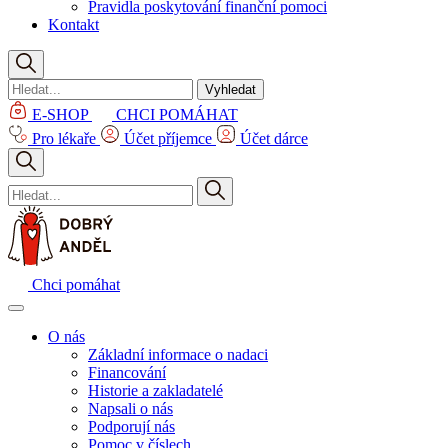
Pravidla poskytování finanční pomoci
Kontakt
Vyhledat
E-SHOP
CHCI POMÁHAT
Pro lékaře
Účet příjemce
Účet dárce
Chci pomáhat
O nás
Základní informace o nadaci
Financování
Historie a zakladatelé
Napsali o nás
Podporují nás
Pomoc v číslech