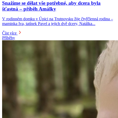
Snažíme se dělat vše potřebné, aby dcera byla
šťastná – příběh Amálky
V rodinném domku v Úpici na Trutnovsku žije čtyřčlenná rodina –
maminka Iva, tatínek Pavel a jejich dvě dcery, Natálka...
Číst více
Příběhy