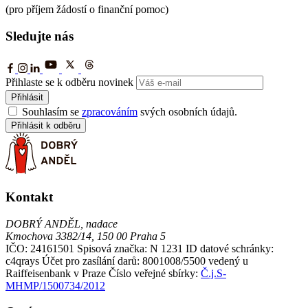
(pro příjem žádostí o finanční pomoc)
Sledujte nás
Přihlaste se k odběru novinek
Přihlásit
Souhlasím se
zpracováním
svých osobních údajů.
Přihlásit k odběru
Kontakt
DOBRÝ ANDĚL, nadace
Kmochova 3382/14, 150 00 Praha 5
IČO: 24161501
Spisová značka: N 1231
ID datové schránky:
c4qrays
Účet pro zasílání darů: 8001008/5500 vedený u
Raiffeisenbank v Praze
Číslo veřejné sbírky:
Č.j.S-
MHMP/1500734/2012