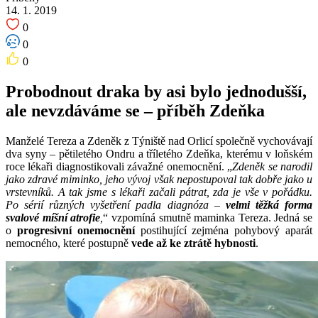
14. 1. 2019
0
0
0
Probodnout draka by asi bylo jednodušší,
ale nevzdáváme se – příběh Zdeňka
Manželé Tereza a Zdeněk z Týniště nad Orlicí společně vychovávají
dva syny – pětiletého Ondru a tříletého Zdeňka, kterému v loňském
roce lékaři diagnostikovali závažné onemocnění. „
Zdeněk se narodil
jako zdravé miminko, jeho vývoj však nepostupoval tak dobře jako u
vrstevníků. A tak jsme s lékaři začali pátrat, zda je vše v pořádku.
Po sérií různých vyšetření padla diagnóza –
velmi těžká forma
svalové míšní atrofie
,
“ vzpomíná smutně maminka Tereza. Jedná se
o
progresivní onemocnění
postihující zejména pohybový aparát
nemocného, které postupně
vede až ke ztrátě hybnosti
.