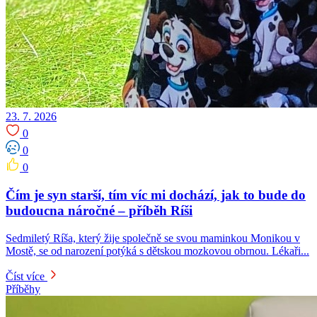
23. 7. 2026
0
0
0
Čím je syn starší, tím víc mi dochází, jak to bude do
budoucna náročné – příběh Ríši
Sedmiletý Ríša, který žije společně se svou maminkou Monikou v
Mostě, se od narození potýká s dětskou mozkovou obrnou. Lékaři...
Číst více
Příběhy