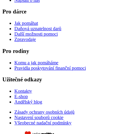
Napsali o nás
Pro dárce
Jak pomáhat
Daňová uznatelnost darů
Další možnosti pomoci
Zpravodaje
Pro rodiny
Komu a jak pomáháme
Pravidla poskytování finanční pomoci
Užitečné odkazy
Kontakty
E-shop
Andělský blog
Zásady ochrany osobních údajů
Nastavení souborů cookie
Všeobecné nadační podmínky