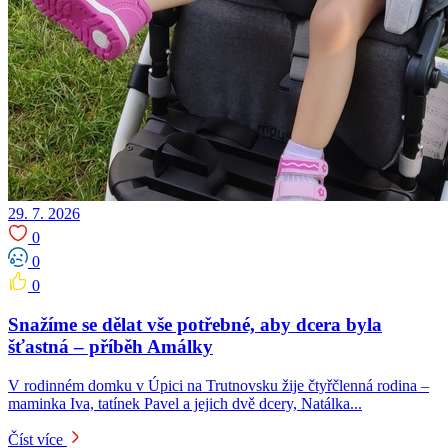
29. 7. 2026
0
0
0
Snažíme se dělat vše potřebné, aby dcera byla
šťastná – příběh Amálky
V rodinném domku v Úpici na Trutnovsku žije čtyřčlenná rodina –
maminka Iva, tatínek Pavel a jejich dvě dcery, Natálka...
Číst více