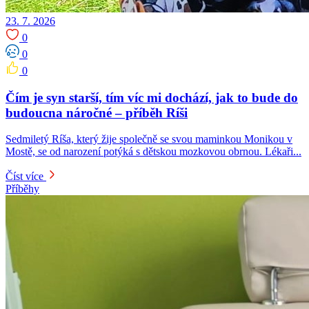
23. 7. 2026
0
0
0
Čím je syn starší, tím víc mi dochází, jak to bude do
budoucna náročné – příběh Ríši
Sedmiletý Ríša, který žije společně se svou maminkou Monikou v
Mostě, se od narození potýká s dětskou mozkovou obrnou. Lékaři...
Číst více
Příběhy