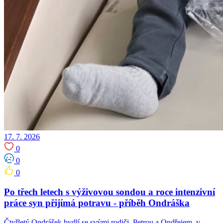
17. 7. 2026
0
0
0
Po třech letech s výživovou sondou a roce intenzivní
práce syn přijímá potravu -⁠⁠⁠⁠⁠⁠ příběh Ondráška
Čtyřletý Ondrášek bydlí se svými rodiči, Petrou a Ondřejem, v