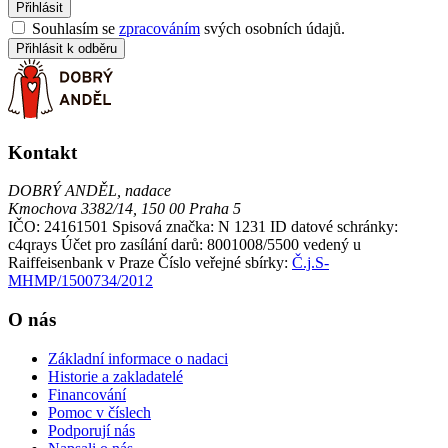
Přihlásit
Souhlasím se
zpracováním
svých osobních údajů.
Přihlásit k odběru
Kontakt
DOBRÝ ANDĚL, nadace
Kmochova 3382/14, 150 00 Praha 5
IČO: 24161501
Spisová značka: N 1231
ID datové schránky:
c4qrays
Účet pro zasílání darů: 8001008/5500 vedený u
Raiffeisenbank v Praze
Číslo veřejné sbírky:
Č.j.S-
MHMP/1500734/2012
O nás
Základní informace o nadaci
Historie a zakladatelé
Financování
Pomoc v číslech
Podporují nás