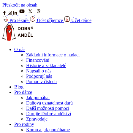
Přeskočit na obsah
Pro lékaře
Účet příjemce
Účet dárce
O nás
Základní informace o nadaci
Financování
Historie a zakladatelé
Napsali o nás
Podporují nás
Pomoc v číslech
Blog
Pro dárce
Jak pomáhat
Daňová uznatelnost darů
Další možnosti pomoci
Darujte Dobré andělství
Zpravodaje
Pro rodiny
Komu a jak pomáháme