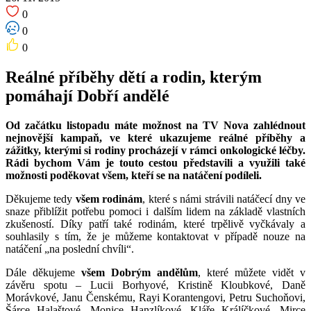
0
0
0
Reálné příběhy dětí a rodin, kterým
pomáhají Dobří andělé
Od začátku listopadu máte možnost na TV Nova zahlédnout
nejnovější kampaň, ve které ukazujeme reálné příběhy a
zážitky, kterými si rodiny procházejí v rámci onkologické léčby.
Rádi bychom Vám je touto cestou představili a využili také
možnosti poděkovat všem, kteří se na natáčení podíleli.
Děkujeme tedy
všem rodinám
, které s námi strávili natáčecí dny ve
snaze přiblížit potřebu pomoci i dalším lidem na základě vlastních
zkušeností. Díky patří také rodinám, které trpělivě vyčkávaly a
souhlasily s tím, že je můžeme kontaktovat v případě nouze na
natáčení „na poslední chvíli“.
Dále děkujeme
všem Dobrým andělům
, které můžete vidět v
závěru spotu – Lucii Borhyové, Kristině Kloubkové, Daně
Morávkové, Janu Čenskému, Rayi Korantengovi, Petru Suchoňovi,
Šárce Halaštové, Monice Hanzlíkové, Kláře Králíčkové, Mirce