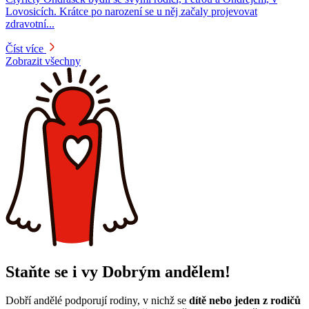
Lovosicích. Krátce po narození se u něj začaly projevovat
zdravotní...
Číst více
Zobrazit všechny
Staňte se i vy Dobrým andělem!
Dobří andělé podporují rodiny, v nichž se
dítě nebo jeden z rodičů