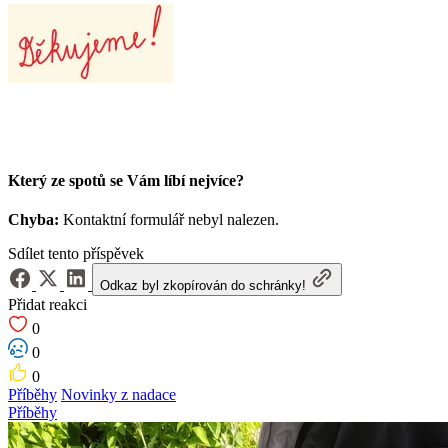
Který ze spotů se Vám líbí nejvíce?
Chyba:
Kontaktní formulář nebyl nalezen.
Sdílet tento příspěvek
Odkaz byl zkopírován do schránky!
Přidat reakci
0
0
0
Příběhy
Novinky z nadace
Příběhy