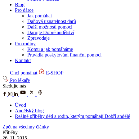
Blog
Pro dárce
Jak pomáhat
Daňová uznatelnost darů
Další možnosti pomoci
Darujte Dobré andělství
Zpravodaje
Pro rodiny
Komu a jak pomáháme
Pravidla poskytování finanční pomoci
Kontakt
Chci pomáhat
E-SHOP
Pro lékaře
Sledujte nás
Úvod
Andělský blog
Reálné příběhy dětí a rodin, kterým pomáhají Dobří andělé
Zpět na všechny články
Příběhy
26. 11. 2015