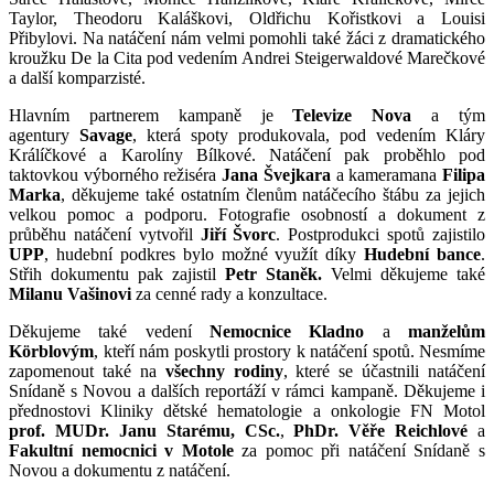
Taylor, Theodoru Kaláškovi, Oldřichu Kořistkovi a Louisi
Přibylovi. Na natáčení nám velmi pomohli také žáci z dramatického
kroužku De la Cita pod vedením Andrei Steigerwaldové Marečkové
a další komparzisté.
Hlavním partnerem kampaně je
Televize Nova
a tým
agentury
Savage
, která spoty produkovala,
pod vedením Kláry
Králíčkové a Karolíny Bílkové. Natáčení pak proběhlo pod
taktovkou výborného režiséra
Jana Švejkara
a kameramana
Filipa
Marka
, děkujeme také ostatním členům natáčecího štábu za jejich
velkou pomoc a podporu. Fotografie osobností a dokument z
průběhu natáčení vytvořil
Jiří Švorc
. Postprodukci spotů zajistilo
UPP
, hudební podkres bylo možné využít díky
Hudební bance
.
Střih dokumentu pak zajistil
Petr Staněk.
Velmi děkujeme také
Milanu Vašinovi
za cenné rady a konzultace.
Děkujeme také vedení
Nemocnice Kladno
a
manželům
Körblovým
, kteří nám poskytli prostory k natáčení spotů. Nesmíme
zapomenout také na
všechny rodiny
, které se účastnili natáčení
Snídaně s Novou a dalších reportáží v rámci kampaně. Děkujeme i
přednostovi Kliniky dětské hematologie a onkologie FN Motol
prof. MUDr. Janu Starému, CSc.
,
PhDr. Věře Reichlové
a
Fakultní nemocnici v Motole
za pomoc při natáčení Snídaně s
Novou a dokumentu z natáčení.