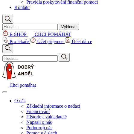
Pravidla poskytování finanční pomoci
Kontakt
Vyhledat
E-SHOP
CHCI POMÁHAT
Pro lékaře
Účet příjemce
Účet dárce
Chci pomáhat
O nás
Základní informace o nadaci
Financování
Historie a zakladatelé
Napsali o nás
Podporují nás
Pomoc v číslech