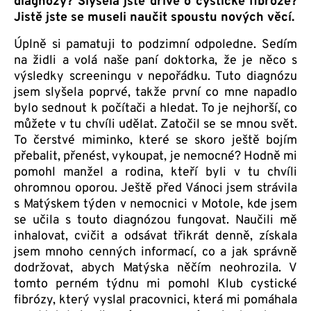
diagnózy? Slyšela jste dříve o cystické fibróze?
Jistě jste se museli naučit spoustu nových věcí.
Úplně si pamatuji to podzimní odpoledne. Sedím
na židli a volá naše paní doktorka, že je něco s
výsledky screeningu v nepořádku. Tuto diagnózu
jsem slyšela poprvé, takže první co mne napadlo
bylo sednout k počítači a hledat. To je nejhorší, co
můžete v tu chvíli udělat. Zatočil se se mnou svět.
To čerstvé miminko, které se skoro ještě bojím
přebalit, přenést, vykoupat, je nemocné? Hodně mi
pomohl manžel a rodina, kteří byli v tu chvíli
ohromnou oporou. Ještě před Vánoci jsem strávila
s Matýskem týden v nemocnici v Motole, kde jsem
se učila s touto diagnózou fungovat. Naučili mě
inhalovat, cvičit a odsávat třikrát denně, získala
jsem mnoho cenných informací, co a jak správně
dodržovat, abych Matýska něčím neohrozila. V
tomto perném týdnu mi pomohl Klub cystické
fibrózy, který vyslal pracovnici, která mi pomáhala