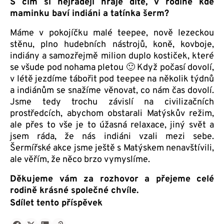
S čím si nejraději hraje dítě, v rodině kde
maminku baví indiáni a tatínka šerm?
Máme v pokojíčku malé teepee, nově lezeckou
stěnu, plno hudebních nástrojů, koně, kovboje,
indiány a samozřejmě milion duplo kostiček, které
se všude pod nohama pletou 🙂 Když počasí dovolí,
v létě jezdíme tábořit pod teepee na několik týdnů
a indiánům se snažíme věnovat, co nám čas dovolí.
Jsme tedy trochu závislí na civilizačních
prostředcích, abychom obstarali Matýskův režim,
ale přes to vše je to úžasná relaxace, jiný svět a
jsem ráda, že nás indiáni vzali mezi sebe.
Šermířské akce jsme ještě s Matýskem nenavštívili,
ale věřím, že něco brzo vymyslíme.
Děkujeme vám za rozhovor a přejeme celé
rodině krásné společné chvíle.
Sdílet tento příspěvek