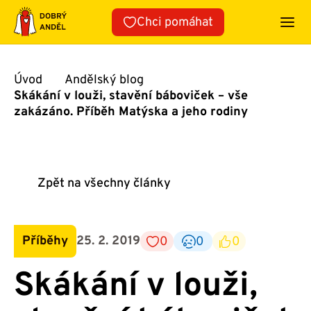
Přeskočit
Chci pomáhat
na
obsah
Úvod
Andělský blog
Skákání v louži, stavění báboviček – vše
zakázáno. Příběh Matýska a jeho rodiny
Zpět na všechny články
Příběhy
25. 2. 2019
0
0
0
Skákání v louži,