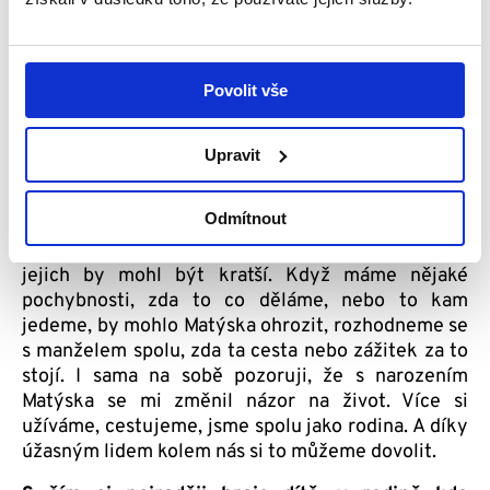
domácí prostředí?
Už s miminkem jsme jezdili po republice, naučili se
inhalovat a odsávat v autě a starat se o inhalátor v
Povolit vše
nedomácích podmínkách. Ano, je to náročnější,
mohli jsme se rozhodnout sedět doma ve
sterilizovaném prostředí, ale to bychom nebyli my.
Upravit
Za prvé si myslím, že by tento způsob života ve
čtyřech zdech nedal náš vztah a za druhé si
Odmítnout
myslím, že užít si život na plno bychom měli
všichni. A ne jen ti, kteří už teď třeba tuší, že ten
jejich by mohl být kratší. Když máme nějaké
pochybnosti, zda to co děláme, nebo to kam
jedeme, by mohlo Matýska ohrozit, rozhodneme se
s manželem spolu, zda ta cesta nebo zážitek za to
stojí. I sama na sobě pozoruji, že s narozením
Matýska se mi změnil názor na život. Více si
užíváme, cestujeme, jsme spolu jako rodina. A díky
úžasným lidem kolem nás si to můžeme dovolit.