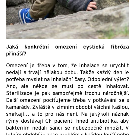
Jaká konkrétní omezení cystická fibróza
přináší?
Omezení je třeba v tom, že inhalace se urychlit
nedají a trvají nějakou dobu. Takže každý den je
potřeba myslet na inhalační časy. Odpolední výlet?
Ano, ale někde se musí po cestě inhalovat.
Sterilizace je pak samozřejmě trochu náročnější.
Další omezení pociťujeme třeba v potkávání se s
kamarády. Zvláště v zimním období všichni kašlou,
smrkají… a to pro nás není. Na jakýkoli náznak
rýmy dostávají CF pacienti hned antibiotika, aby
bakteriím nedali šanci se nebezpečně množit. V