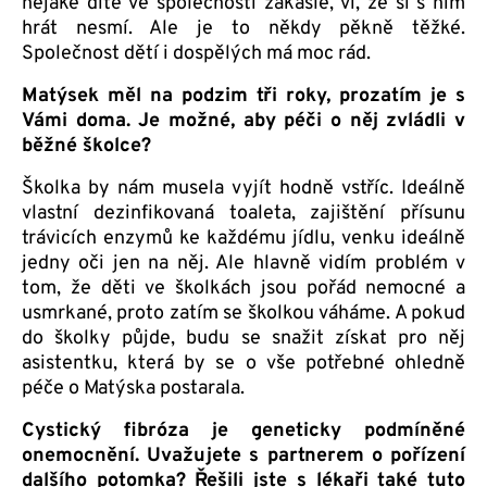
nějaké dítě ve společnosti zakašle, ví, že si s ním
hrát nesmí. Ale je to někdy pěkně těžké.
Společnost dětí i dospělých má moc rád.
Matýsek měl na podzim tři roky, prozatím je s
Vámi doma. Je možné, aby péči o něj zvládli v
běžné školce?
Školka by nám musela vyjít hodně vstříc. Ideálně
vlastní dezinfikovaná toaleta, zajištění přísunu
trávicích enzymů ke každému jídlu, venku ideálně
jedny oči jen na něj. Ale hlavně vidím problém v
tom, že děti ve školkách jsou pořád nemocné a
usmrkané, proto zatím se školkou váháme. A pokud
do školky půjde, budu se snažit získat pro něj
asistentku, která by se o vše potřebné ohledně
péče o Matýska postarala.
Cystický fibróza je geneticky podmíněné
onemocnění. Uvažujete s partnerem o pořízení
dalšího potomka? Řešili jste s lékaři také tuto