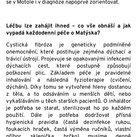
se v Motole i v diagnóze napoprvé zorientovat.
Léčbu lze zahájit ihned – co vše obnáší a jak
vypadá každodenní péče o Matýska?
Cystická fibróza je geneticky podmíněné
onemocnění, které postihuje zejména dýchací a
trávicí ústrojí. Projevuje se opakovanými infekcemi
dýchacích cest, které postupně způsobují
poškození plic. Základem péče je pravidelné
inhalování a následná fyzioterapie (cvičení,
dýchání). Díky tomu se vytvořené hleny dostanou
z těla, a to odsáváním u menších dětí, nebo
vykašláváním u těch starších pacientů. O inhalátor
je potřeba se starat, sterilizovat ho po každém
použití. Dále je potřeba dodržovat přísná
hygienická pravidla (častá dezinfekce rukou,
foukacích hraček, častá výměna ručníků, vlastní
příbor, sklenička, brčko) musíme denně