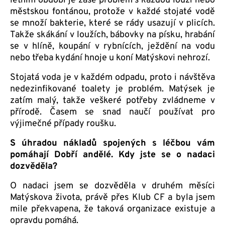
letním období je zase problém s každou louží nebo
městskou fontánou, protože v každé stojaté vodě
se množí bakterie, které se rády usazují v plicích.
Takže skákání v loužích, bábovky na písku, hrabání
se v hlíně, koupání v rybnících, ježdění na vodu
nebo třeba kydání hnoje u koní Matýskovi nehrozí.
Stojatá voda je v každém odpadu, proto i návštěva
nedezinfikované toalety je problém. Matýsek je
zatím malý, takže veškeré potřeby zvládneme v
přírodě. Časem se snad naučí používat pro
výjimečné případy roušku.
S úhradou nákladů spojených s léčbou vám
pomáhají Dobří andělé. Kdy jste se o nadaci
dozvěděla?
O nadaci jsem se dozvěděla v druhém měsíci
Matýskova života, právě přes Klub CF a byla jsem
mile překvapena, že taková organizace existuje a
opravdu pomáhá.