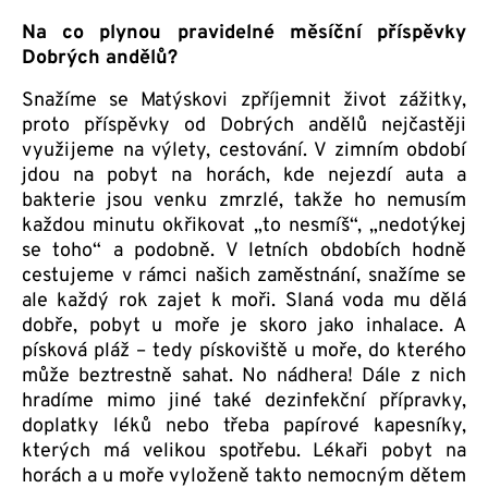
Na co plynou pravidelné měsíční příspěvky
Dobrých andělů?
Snažíme se Matýskovi zpříjemnit život zážitky,
proto příspěvky od Dobrých andělů nejčastěji
využijeme na výlety, cestování. V zimním období
jdou na pobyt na horách, kde nejezdí auta a
bakterie jsou venku zmrzlé, takže ho nemusím
každou minutu okřikovat „to nesmíš“, „nedotýkej
se toho“ a podobně. V letních obdobích hodně
cestujeme v rámci našich zaměstnání, snažíme se
ale každý rok zajet k moři. Slaná voda mu dělá
dobře, pobyt u moře je skoro jako inhalace. A
písková pláž – tedy pískoviště u moře, do kterého
může beztrestně sahat. No nádhera! Dále z nich
hradíme mimo jiné také dezinfekční přípravky,
doplatky léků nebo třeba papírové kapesníky,
kterých má velikou spotřebu. Lékaři pobyt na
horách a u moře vyloženě takto nemocným dětem