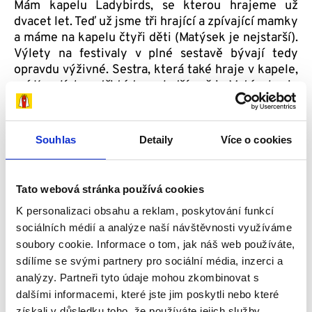
Mám kapelu Ladybirds, se kterou hrajeme už
dvacet let. Teď už jsme tři hrající a zpívající mamky
a máme na kapelu čtyři děti (Matýsek je nejstarší).
Výlety na festivaly v plné sestavě bývají tedy
opravdu výživné. Sestra, která také hraje v kapele,
má Karolínku o tři týdny mladší než je Matýsek a je
to taková naše festivalová dvojka. Zpívají si naše
písničky na cestách i v pokojíčcích a hrají u toho na
dětské hudební nástroje. Docela se u toho bavíme.
Souhlas
Detaily
Více o cookies
Dokonce jedna z našich nových písní se věnuje
tématu CF a je Matýskovi věnovaná. V létě jsme na
ni natočily klip a je ke zhlédnutí na YouTube. Na
Tato webová stránka používá cookies
festivaly jezdíme i za taťkou, to zas Matýsek vyleze
K personalizaci obsahu a reklam, poskytování funkcí
ke zvukařskému mixpultu, tváří se děsně vážně a
sociálních médií a analýze naší návštěvnosti využíváme
zvučí kapelu. Muziky má okolo sebe hodně, trochu
soubory cookie. Informace o tom, jak náš web používáte,
doufám, že ho něco chytne, ale nemám v plánu ho
do něčeho tlačit.
sdílíme se svými partnery pro sociální média, inzerci a
analýzy. Partneři tyto údaje mohou zkombinovat s
dalšími informacemi, které jste jim poskytli nebo které
Jak se vám daří zvládat náročnou péči mimo
získali v důsledku toho, že používáte jejich služby.