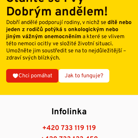
Dobrým andělem!
Dobří andělé podporují rodiny, v nichž se
dítě nebo
jeden z rodičů potýká s onkologickým nebo
jiným vážným onemocněním
a které se vlivem
této nemoci ocitly ve složité životní situaci.
Umožněte jim soustředit se na to nejdůležitější –
zdraví svých blízkých.
Chci pomáhat
Jak to funguje?
Infolinka
+420 733 119 119