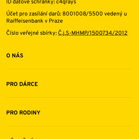
ID datové schránky: c4qrays
Účet pro zasílání darů: 8001008/5500 vedený u
Raiffeisenbank v Praze
Číslo veřejné sbírky:
Č.j.S-MHMP/1500734/2012
O NÁS
Základní informace o nadaci
Historie a zakladatelé
PRO DÁRCE
Financování
Jak pomáhat
Pomoc v číslech
Daňová uznatelnost darů
PRO RODINY
Podporují nás
Další možnosti pomoci
Komu a jak pomáháme
Napsali o nás