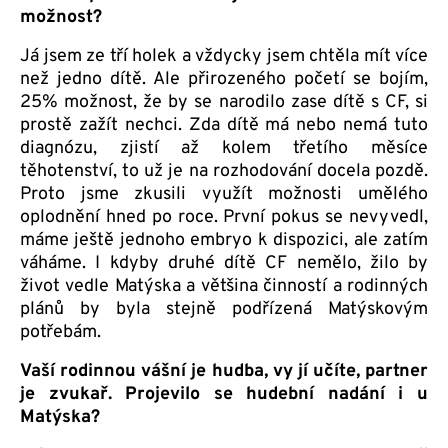
možnost?
Já jsem ze tří holek a vždycky jsem chtěla mít více
než jedno dítě. Ale přirozeného početí se bojím,
25% možnost, že by se narodilo zase dítě s CF, si
prostě zažít nechci. Zda dítě má nebo nemá tuto
diagnózu, zjistí až kolem třetího měsíce
těhotenství, to už je na rozhodování docela pozdě.
Proto jsme zkusili využít možnosti umělého
oplodnění hned po roce. První pokus se nevyvedl,
máme ještě jednoho embryo k dispozici, ale zatím
váháme. I kdyby druhé dítě CF nemělo, žilo by
život vedle Matýska a většina činností a rodinných
plánů by byla stejně podřízená Matýskovým
potřebám.
Vaší rodinnou vášní je hudba, vy jí učíte, partner
je zvukař. Projevilo se hudební nadání i u
Matýska?