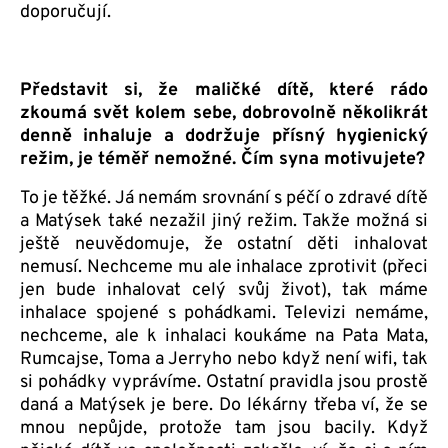
doporučují.
Představit si, že maličké dítě, které rádo
zkoumá svět kolem sebe, dobrovolně několikrát
denně inhaluje a dodržuje přísný hygienický
režim, je téměř nemožné. Čím syna motivujete?
To je těžké. Já nemám srovnání s péčí o zdravé dítě
a Matýsek také nezažil jiný režim. Takže možná si
ještě neuvědomuje, že ostatní děti inhalovat
nemusí. Nechceme mu ale inhalace zprotivit (přeci
jen bude inhalovat celý svůj život), tak máme
inhalace spojené s pohádkami. Televizi nemáme,
nechceme, ale k inhalaci koukáme na Pata Mata,
Rumcajse, Toma a Jerryho nebo když není wifi, tak
si pohádky vyprávíme. Ostatní pravidla jsou prostě
daná a Matýsek je bere. Do lékárny třeba ví, že se
mnou nepůjde, protože tam jsou bacily. Když