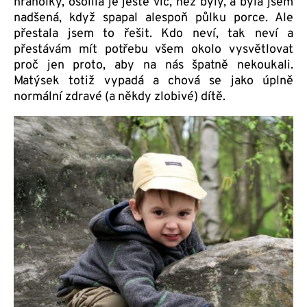
hranolky, osolila je ještě víc, než byly, a byla jsem
nadšená, když spapal alespoň půlku porce. Ale
přestala jsem to řešit. Kdo neví, tak neví a
přestávám mít potřebu všem okolo vysvětlovat
proč jen proto, aby na nás špatně nekoukali.
Matýsek totiž vypadá a chová se jako úplně
normální zdravé (a někdy zlobivé) dítě.