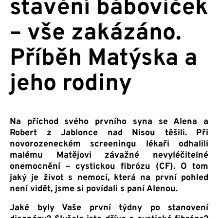
stavění báboviček
– vše zakázáno.
Příběh Matýska a
jeho rodiny
Na příchod svého prvního syna se Alena a
Robert z Jablonce nad Nisou těšili. Při
novorozeneckém screeningu lékaři odhalili
malému Matějovi závažné nevyléčitelné
onemocnění – cystickou fibrózu (CF). O tom
jaký je život s nemocí, která na první pohled
není vidět, jsme si povídali s paní Alenou.
Jaké byly Vaše první týdny po stanovení