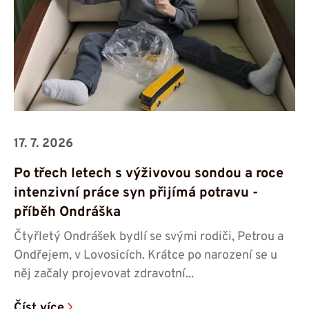
17. 7. 2026
Po třech letech s výživovou sondou a roce
intenzivní práce syn přijímá potravu -⁠⁠⁠⁠⁠⁠
příběh Ondráška
Čtyřletý Ondrášek bydlí se svými rodiči, Petrou a
Ondřejem, v Lovosicích. Krátce po narození se u
něj začaly projevovat zdravotní...
Číst více