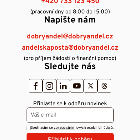
+420 733 123 450
(pracovní dny od 8:00 do 15:00)
Napište nám
dobryandel@dobryandel.cz
andelskaposta@dobryandel.cz
(pro příjem žádostí o finanční pomoc)
Sledujte nás
Přihlaste se k odběru novinek
Souhlasím se
zpracováním
svých osobních údajů.
Přihlásit k odběru