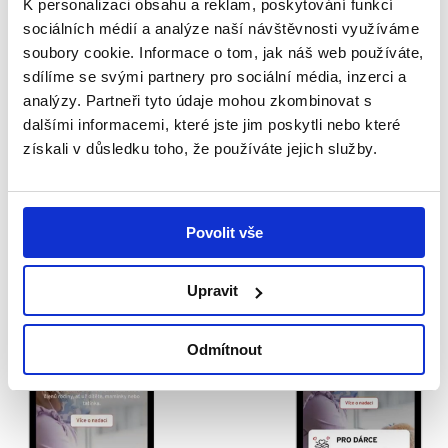
K personalizaci obsahu a reklam, poskytování funkcí
Andělské oslavy
sociálních médií a analýze naší návštěvnosti využíváme
Krásné počasí láká nejen k pobytu venku, ale i k
soubory cookie. Informace o tom, jak náš web používáte,
oslavám. Ať už plánujete malou (nebo větší 🥳)
sdílíme se svými partnery pro sociální média, inzerci a
párty a...
analýzy. Partneři tyto údaje mohou zkombinovat s
dalšími informacemi, které jste jim poskytli nebo které
získali v důsledku toho, že používáte jejich služby.
Číst více
Povolit vše
Novinky z nadace
Upravit
Odmítnout