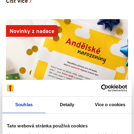
Číst více
Novinky z nadace
Souhlas
Detaily
Více o cookies
29. 4. 2026
Tato webová stránka používá cookies