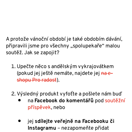
A protože vánoční období je také obdobím dávání,
připravili jsme pro všechny „spolupekaře“ malou
soutěž. Jak se zapojit?
Upečte něco s andělským vykrajovátkem
(pokud jej ještě nemáte, najdete jej
na e-
shopu Pro radost
).
Výsledný produkt vyfoťte a pošlete nám buď
na
Facebook do komentářů
pod
soutěžní
příspěvek
, nebo
jej
sdílejte veřejně na Facebooku či
Instagramu
– nezapomeňte přidat