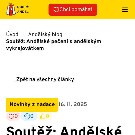
Přeskočit
Chci pomáhat
na
obsah
Úvod
Andělský blog
Soutěž: Andělské pečení s andělským
vykrajovátkem
Zpět na všechny články
Novinky z nadace
16. 11. 2025
0
0
0
Soutěž: Andělské