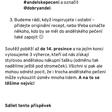
#andelskepeceni
a označit
@dobryandel
.
Budeme rádi, když inspirujete i ostatní –
přidejte originální recept, nebo třeba označte
někoho, kdo by se měl do andělského pečení
také zapojit 🙂
Soutěž poběží až
do 14. prosince
a na jejím konci
vylosujeme 3 výherce, kteří od nás získají
stylovou andělskou nákupní tašku (odměnu tak
nadělíme ještě pod stromeček). Všichni si pak ale
mohou odnést pocit, že i trocha andělského pečení
může vykouzlit úsměv mnoha lidem.
A na to se
těšíme nejvíc!
Sdílet tento příspěvek