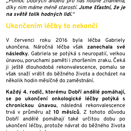
„Pomoc Dobrých andělů pro nás hodně znamená,
díky nim máme méně starostí.
Jsme šťastní, že je
na světě tolik hodných lidí.
“
Ukončením léčby to nekončí
V červenci roku 2016 byla léčba Gabriely
ukončena. Náročná léčba však
zanechala své
následky
. Gabriela se potýká s neuropatií, velkou
únavou, poruchami paměti i zhoršením zraku. Čeká
ji ještě dlouhodobá rekonvalescence, pomalu se
však snaží vrátit do běžného života a docházet na
několik hodin měsíčně do zaměstnání.
Každý 4. rodič, kterému Dobří andělé pomáhají,
se po ukončení onkologické léčby potýká s
chronickou únavou
, následná rekonvalescence
trvá v průměru až
10 měsíců
. Z tohoto důvodu
Dobří andělé pomáhají také určitou dobu po
ukončení léčby, protože návrat do běžného života