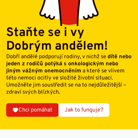
Staňte se i vy
Dobrým andělem!
Dobří andělé podporují rodiny, v nichž se
dítě nebo
jeden z rodičů potýká s onkologickým nebo
jiným vážným onemocněním
a které se vlivem
této nemoci ocitly ve složité životní situaci.
Umožněte jim soustředit se na to nejdůležitější –
zdraví svých blízkých.
Chci pomáhat
Jak to funguje?