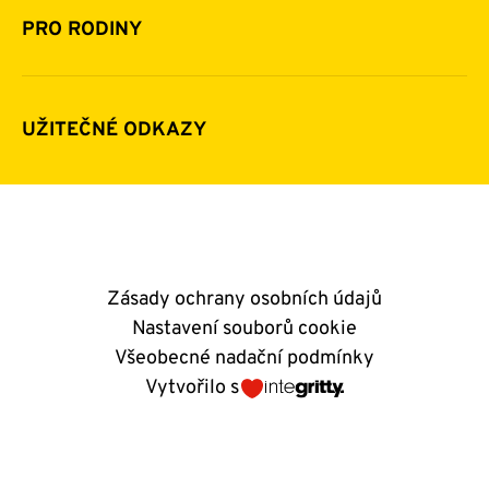
Pomoc v číslech
Daňová uznatelnost darů
PRO RODINY
Podporují nás
Další možnosti pomoci
Komu a jak pomáháme
Napsali o nás
Zpravodaje
Pravidla poskytování finanční pomoci
UŽITEČNÉ ODKAZY
Kontakty
E-shop
Andělský blog
Zásady ochrany osobních údajů
Nastavení souborů cookie
Všeobecné nadační podmínky
Vytvořilo s