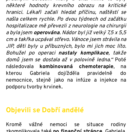
některé hodnoty krevního obrazu na kritické
hranici. Lékaři začali hledat příčinu, naštěstí se
našla celkem rychle. Po dvou týdnech od začátku
hospitalizace mě převezli z neurologie na chirurgii
a byla jsem
operována
. Nádor byl již velký 7,5 x 5,5
cm a takřka ucpával střevo. Vánoce jsem strávila na
JIP, děti byly u příbuzných, bylo mi jich moc líto.
Bohužel po operaci
nastaly komplikace
, takže
domů jsem se dostala až v polovině ledna.“
Poté
následovala
kombinovaná chemoterapie
, na
kterou Gabriela dojížděla pravidelně do
nemocnice, stejně jako na infúze a injekce na
podporu tvorby krvinek.
Objevili se Dobří andělé
Kromě vážné nemoci se situace rodiny
zkomplikovala také
po finanční stránce
. Gabriela,