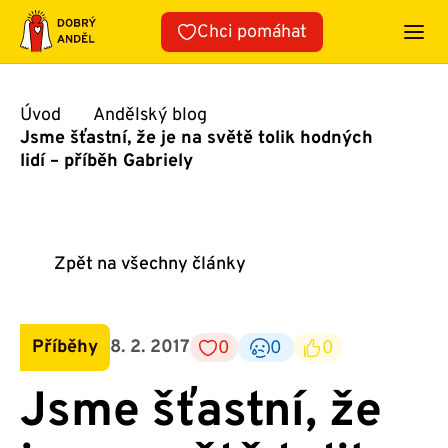
Přeskočit
Chci pomáhat
na
obsah
Úvod
Andělský blog
Jsme šťastní, že je na světě tolik hodných
lidí – příběh Gabriely
Zpět na všechny články
Příběhy
8. 2. 2017
0
0
0
Jsme šťastní, že