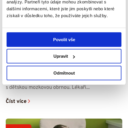
analýzy. Partneři tyto údaje mohou zkombinovat s
dalšími informacemi, které jste jim poskytli nebo které
získali v důsledku toho, že používáte jejich služby.
Povolit vše
23. 7. 2026
Čím je syn starší, tím víc mi dochází, jak to
Upravit
bude do budoucna náročné – příběh Ríši
Sedmiletý Ríša, který žije společně se svou
Odmítnout
maminkou Monikou v Mostě, se od narození potýká
s dětskou mozkovou obrnou. Lékaři...
Číst více