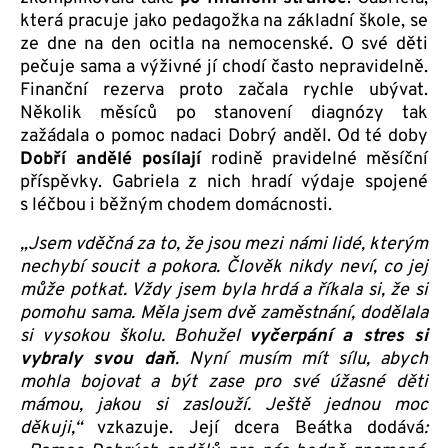
která pracuje jako pedagožka na základní škole, se
ze dne na den ocitla na nemocenské. O své děti
pečuje sama a výživné jí chodí často nepravidelně.
Finanční rezerva proto začala rychle ubývat.
Několik měsíců po stanovení diagnózy tak
zažádala o pomoc nadaci Dobrý anděl. Od té doby
Dobří andělé posílají
rodině pravidelné měsíční
příspěvky. Gabriela z nich hradí výdaje spojené
s léčbou i běžným chodem domácnosti.
„Jsem vděčná za to, že jsou mezi námi lidé, kterým
nechybí soucit a pokora. Člověk nikdy neví, co jej
může potkat. Vždy jsem byla hrdá a říkala si, že si
pomohu sama. Měla jsem dvě zaměstnání, dodělala
si vysokou školu. Bohužel
vyčerpání a stres si
vybraly svou daň
. Nyní musím mít sílu, abych
mohla bojovat a být zase pro své úžasné děti
mámou, jakou si zaslouží. Ještě jednou moc
děkuji,“
vzkazuje. Její dcera Beátka dodává
: