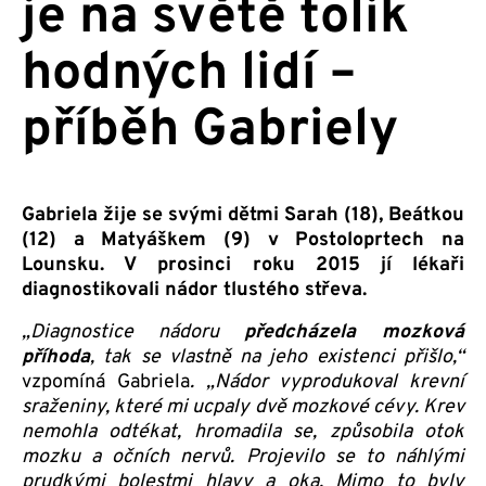
je na světě tolik
hodných lidí –
příběh Gabriely
Gabriela žije se svými dětmi Sarah (18), Beátkou
(12) a Matyáškem (9) v Postoloprtech na
Lounsku. V prosinci roku 2015 jí lékaři
diagnostikovali nádor tlustého střeva.
„Diagnostice nádoru
předcházela mozková
příhoda
, tak se vlastně na jeho existenci přišlo,“
vzpomíná Gabriela
. „Nádor vyprodukoval krevní
sraženiny, které mi ucpaly dvě mozkové cévy. Krev
nemohla odtékat, hromadila se, způsobila otok
mozku a očních nervů. Projevilo se to náhlými
prudkými bolestmi hlavy a oka. Mimo to byly