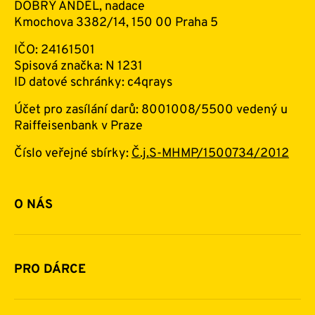
DOBRÝ ANDĚL, nadace
Kmochova 3382/14, 150 00 Praha 5
IČO: 24161501
Spisová značka: N 1231
ID datové schránky: c4qrays
Účet pro zasílání darů: 8001008/5500 vedený u
Raiffeisenbank v Praze
Číslo veřejné sbírky:
Č.j.S-MHMP/1500734/2012
O NÁS
Základní informace o nadaci
Historie a zakladatelé
PRO DÁRCE
Financování
Jak pomáhat