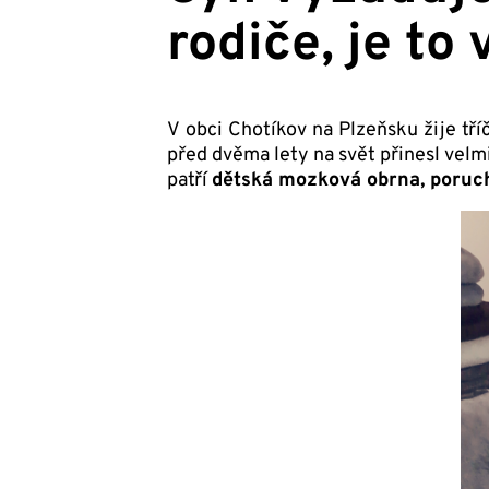
rodiče, je to
V obci Chotíkov na Plzeňsku žije tř
před dvěma lety na svět přinesl velm
patří
dětská mozková obrna, poruch