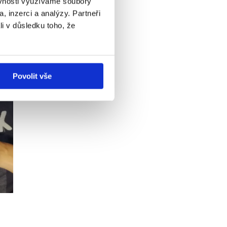
ěvnosti využíváme soubory
, inzerci a analýzy. Partneři
li v důsledku toho, že
Povolit vše