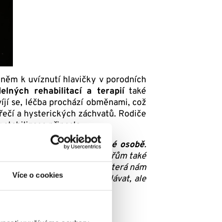
 něm k uvíznutí hlavičky v porodních
delných rehabilitací a terapií
také
íjí se, léčba prochází obměnami, což
řečí a hysterických záchvatů. Rodiče
 stabilizace přinesla.
yna nelze zvládnout v jedné osobě
.
 den doma. Na návštěvy k lékařům také
zaplacení paní asistentky, která nám
Více o cookies
aková, že pomoc nemůžeme dávat, ale
é vyprávění paní Michaela.