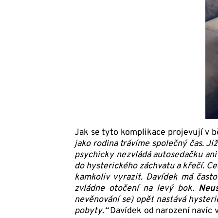
Jak se tyto komplikace projevují v 
jako rodina trávíme společný čas. Ji
psychicky nezvládá autosedačku ani k
do hysterického záchvatu a křečí. Ce
kamkoliv vyrazit. Davídek má čast
zvládne otočení na levý bok.
Neus
nevěnování se) opět nastává hysteri
pobyty
.
“
Davídek od narození navíc v