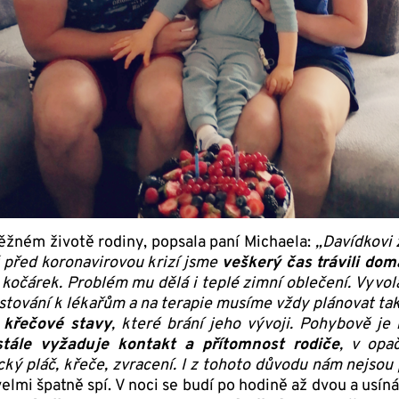
běžném životě rodiny, popsala paní Michaela:
„Davídkovi 
ž před koronavirovou krizí jsme
veškerý čas trávili dom
očárek. Problém mu dělá i teplé zimní oblečení. Vyvolá
stování k lékařům a na terapie musíme vždy plánovat tak
o
křečové stavy
, které brání jeho vývoji. Pohybově je
tále vyžaduje kontakt a přítomnost rodiče
, v opa
cký pláč, křeče, zvracení. I z tohoto důvodu nám nejsou
elmi špatně spí. V noci se budí po hodině až dvou a usín