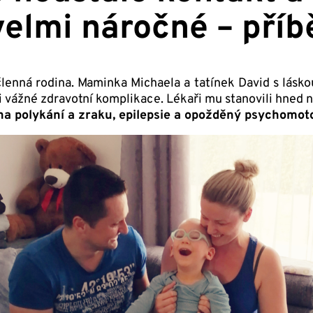
 velmi náročné – pří
íčlenná rodina. Maminka Michaela a tatínek David s lásk
i vážné zdravotní komplikace. Lékaři mu stanovili hned n
a polykání a zraku, epilepsie a opožděný psychomot