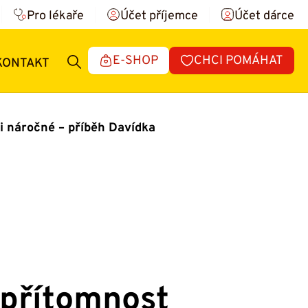
Pro lékaře
Účet příjemce
Účet dárce
E-SHOP
CHCI POMÁHAT
KONTAKT
mi náročné – příběh Davídka
 přítomnost