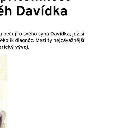
běh Davídka
ou pečují o svého syna
Davídka
, jež si
ěkolik diagnóz. Mezi ty nejzávažnější
orický vývoj
.