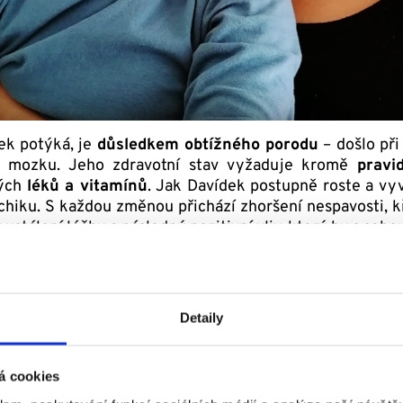
dek potýká, je
důsledkem obtížného porodu
– došlo při
o mozku. Jeho zdravotní stav vyžaduje kromě
pravi
ných
léků a vitamínů
. Jak Davídek postupně roste a vyv
chiku. S každou změnou přichází zhoršení nespavosti, k
 ustálení léčby a následný pozitivní vliv, který by s sebou
také Dobří andělé.
„Stále častěji se stává, že
péči o s
je jen 6 hodin denně a někdy je nutné, aby zůstal celý
andělů nám proto velmi pomáhají, mimo jiné například k 
Detaily
 se snažili okolí pomáhat, bohužel situace je nyní t
c Dobrých andělů, jsme velice vděční,“
uzavírá dojatě sv
á cookies