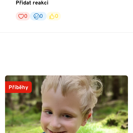
Přidat reakci
0
0
0
Příběhy