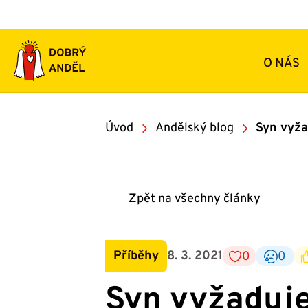
Přeskočit
na
obsah
O NÁS
Úvod
Andělský blog
Syn vyža
Zpět na všechny články
Příběhy
8. 3. 2021
0
0
Syn vyžaduje