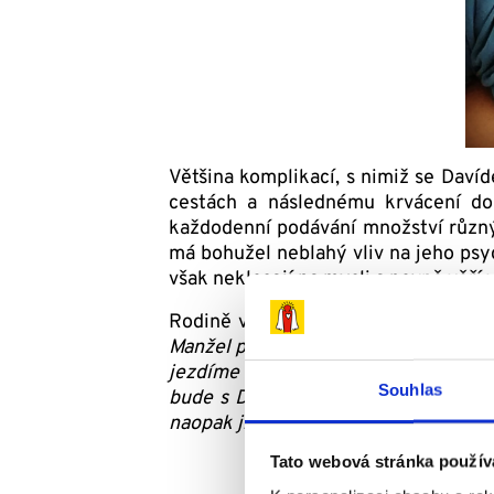
Většina komplikací, s nimiž se Daví
cestách a následnému krvácení d
každodenní podávání množství růz
má bohužel neblahý vliv na jeho psy
však neklesají na mysli a pevně věří v
Rodině v nelehké situaci pomáhají 
Manžel proto omezil podnikání, pracu
jezdíme oba dva. Příspěvky Dobrých 
Souhlas
bude s Davídkem pomáhat. Vždy jsme
naopak ji potřebujeme sami. Za pomo
Tato webová stránka použív