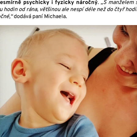
nesmírně psychicky i fyzicky náročný
.
„S manželem s
u hodin od rána, většinou ale nespí déle než do čtyř hod
očné,“
dodává paní Michaela.