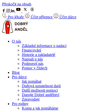
Přeskočit na obsah
Pro lékaře
Účet příjemce
Účet dárce
O nás
Základní informace o nadaci
Financování
Historie a zakladatelé
Napsali o nás
Podporují nás
Pomoc v číslech
Blog
Pro dárce
Jak pomáhat
Daňová uznatelnost darů
Další možnosti pomoci
Darujte Dobré andělství
Zpravodaje
Pro rodiny
Komu a jak pomáháme