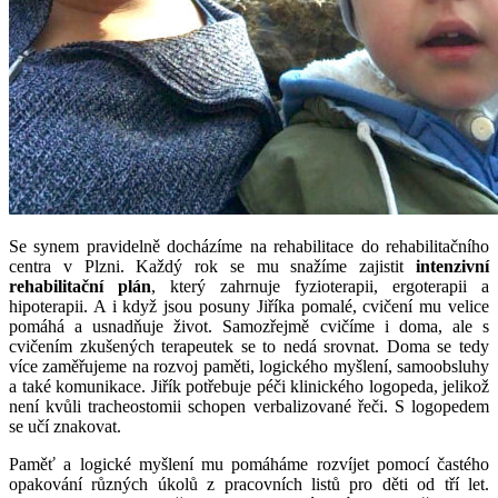
Se synem pravidelně docházíme na rehabilitace do rehabilitačního
centra v Plzni. Každý rok se mu snažíme zajistit
intenzivní
rehabilitační plán
, který zahrnuje fyzioterapii, ergoterapii a
hipoterapii. A i když jsou posuny Jiříka pomalé, cvičení mu velice
pomáhá a usnadňuje život. Samozřejmě cvičíme i doma, ale s
cvičením zkušených terapeutek se to nedá srovnat. Doma se tedy
více zaměřujeme na rozvoj paměti, logického myšlení, samoobsluhy
a také komunikace. Jiřík potřebuje péči klinického logopeda, jelikož
není kvůli tracheostomii schopen verbalizované řeči. S logopedem
se učí znakovat.
Paměť a logické myšlení mu pomáháme rozvíjet pomocí častého
opakování různých úkolů z pracovních listů pro děti od tří let.