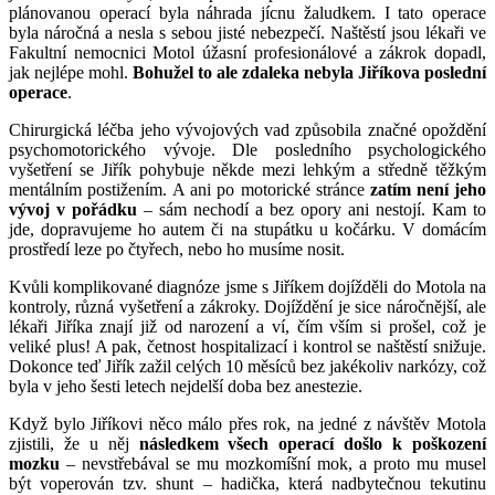
plánovanou operací byla náhrada jícnu žaludkem. I tato operace
byla náročná a nesla s sebou jisté nebezpečí. Naštěstí jsou lékaři ve
Fakultní nemocnici Motol úžasní profesionálové a zákrok dopadl,
jak nejlépe mohl.
Bohužel to ale zdaleka nebyla Jiříkova poslední
operace
.
Chirurgická léčba jeho vývojových vad způsobila značné opoždění
psychomotorického vývoje. Dle posledního psychologického
vyšetření se Jiřík pohybuje někde mezi lehkým a středně těžkým
mentálním postižením. A ani po motorické stránce
zatím není jeho
vývoj v pořádku
– sám nechodí a bez opory ani nestojí. Kam to
jde, dopravujeme ho autem či na stupátku u kočárku. V domácím
prostředí leze po čtyřech, nebo ho musíme nosit.
Kvůli komplikované diagnóze jsme s Jiříkem dojížděli do Motola na
kontroly, různá vyšetření a zákroky. Dojíždění je sice náročnější, ale
lékaři Jiříka znají již od narození a ví, čím vším si prošel, což je
veliké plus! A pak, četnost hospitalizací i kontrol se naštěstí snižuje.
Dokonce teď Jiřík zažil celých 10 měsíců bez jakékoliv narkózy, což
byla v jeho šesti letech nejdelší doba bez anestezie.
Když bylo Jiříkovi něco málo přes rok, na jedné z návštěv Motola
zjistili, že u něj
následkem všech operací došlo k poškození
mozku
– nevstřebával se mu mozkomíšní mok, a proto mu musel
být voperován tzv. shunt – hadička, která nadbytečnou tekutinu