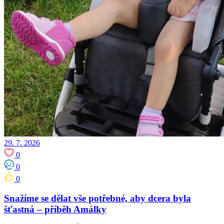
29. 7. 2026
0
0
0
Snažíme se dělat vše potřebné, aby dcera byla
šťastná – příběh Amálky