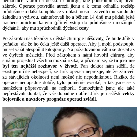
nemocnice Motol na dětskou chirurgii, kde podstoupil svůj první
zákrok. Operace potvrdila atrézii jícnu a k tomu odhalila rozštěp
průdušnice a další komplikace v oblasti nosu – zavedli mu sondu do
žaludku s výživou, zaintubovali ho a během 14 dnů mu přidali ještě
tracheostomickou kanylu (přímý vstup do průdušnice umožňující
dýchání), aby mu zprůchodnili dýchací cesty.
Po zákroku nás lékařky z dětské chirurgie utěšovaly, že bude Jiřík v
pořádku, ale že ho čeká ještě další operace. Aby ji mohl podstoupit,
musel vážit alespoň 4 kilogramy. Na požadovanou váhu se dostal až
ve čtyřech měsících. Před zákrokem s námi hovořil chirurg, aby
s námi projednal všechna možná rizika, a přiznám se, že
to pro mě
byl ten nejtěžší rozhovor v životě
. Pan doktor nám sdělil, že
existuje určité nebezpečí, že Jiřík operaci nepřežije, ale že zároveň
za stávajících okolností není možné nic nepodniknout. Riziko, že
operace nedopadne dobře, bylo poměrně vysoké, a tak jsme se s
manželem připravovali na nejhorší. Samozřejmě jsme ale také
nepřestávali doufat, že vše dopadne dobře! Jiřík je naštěstí
veliký
bojovník a navzdory prognóze operaci zvládl
.