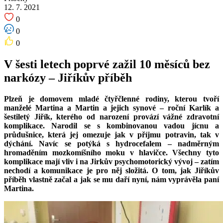
12. 7. 2021
0
0
0
V šesti letech poprvé zažil 10 měsíců bez
narkózy – Jiříkův příběh
Plzeň je domovem mladé čtyřčlenné rodiny, kterou tvoří
manželé Martina a Martin a jejich synové – roční Karlík a
šestiletý Jiřík, kterého od narození provází vážné zdravotní
komplikace.
Narodil se s kombinovanou vadou jícnu a
průdušnice, která jej omezuje jak v příjmu potravin, tak v
dýchání. Navíc se potýká s hydrocefalem – nadměrným
hromaděním mozkomíšního moku v hlavičce. Všechny tyto
komplikace mají vliv i na Jirkův psychomotorický vývoj – zatím
nechodí a komunikace je pro něj složitá. O tom, jak Jiříkův
příběh vlastně začal a jak se mu daří nyní, nám vyprávěla paní
Martina.