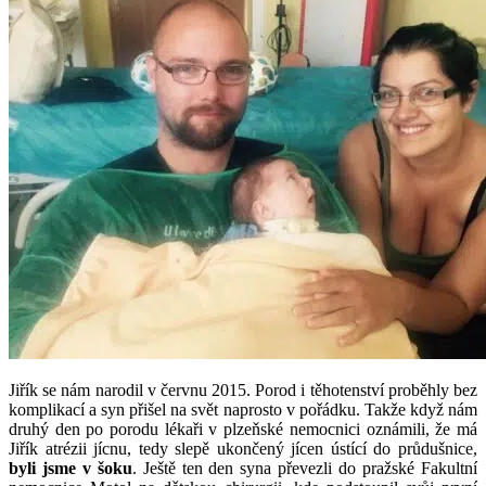
Jiřík se nám narodil v červnu 2015. Porod i těhotenství proběhly bez
komplikací a syn přišel na svět naprosto v pořádku. Takže když nám
druhý den po porodu lékaři v plzeňské nemocnici oznámili, že má
Jiřík atrézii jícnu, tedy slepě ukončený jícen ústící do průdušnice,
byli jsme v šoku
. Ještě ten den syna převezli do pražské Fakultní