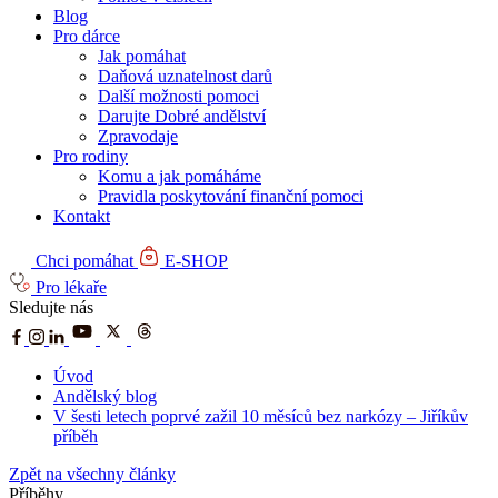
Blog
Pro dárce
Jak pomáhat
Daňová uznatelnost darů
Další možnosti pomoci
Darujte Dobré andělství
Zpravodaje
Pro rodiny
Komu a jak pomáháme
Pravidla poskytování finanční pomoci
Kontakt
Chci pomáhat
E-SHOP
Pro lékaře
Sledujte nás
Úvod
Andělský blog
V šesti letech poprvé zažil 10 měsíců bez narkózy – Jiříkův
příběh
Zpět na všechny články
Příběhy