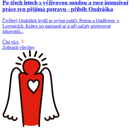
Po třech letech s výživovou sondou a roce intenzivní
práce syn přijímá potravu -⁠⁠⁠⁠⁠⁠ příběh Ondráška
Čtyřletý Ondrášek bydlí se svými rodiči, Petrou a Ondřejem, v
Lovosicích. Krátce po narození se u něj začaly projevovat
zdravotní...
Číst více
Zobrazit všechny