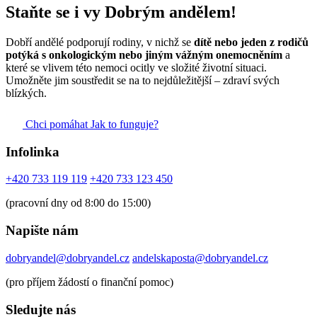
Staňte se i vy Dobrým andělem!
Dobří andělé podporují rodiny, v nichž se
dítě nebo jeden z rodičů
potýká s onkologickým nebo jiným vážným onemocněním
a
které se vlivem této nemoci ocitly ve složité životní situaci.
Umožněte jim soustředit se na to nejdůležitější – zdraví svých
blízkých.
Chci pomáhat
Jak to funguje?
Infolinka
+420 733 119 119
+420 733 123 450
(pracovní dny od 8:00 do 15:00)
Napište nám
dobryandel@dobryandel.cz
andelskaposta@dobryandel.cz
(pro příjem žádostí o finanční pomoc)
Sledujte nás