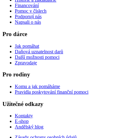
Financování
Pomoc v číslech
Podporují nás
Napsali o nás
Pro dárce
Jak pomáhat
Daňová uznatelnost darů
Další možnosti pomoci
Zpravodaje
Pro rodiny
Komu a jak pomáháme
Pravidla poskytování finanční pomoci
Užitečné odkazy
Kontakty
E-shop
Andělský blog
Zásady ochrany osobních údajů