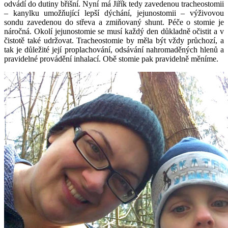
odvádí do dutiny břišní. Nyní má Jiřík tedy zavedenou tracheostomii
– kanylku umožňující lepší dýchání, jejunostomii – výživovou
sondu zavedenou do střeva a zmiňovaný shunt. Péče o stomie je
náročná. Okolí jejunostomie se musí každý den důkladně očistit a v
čistotě také udržovat. Tracheostomie by měla být vždy průchozí, a
tak je důležité její proplachování, odsávání nahromaděných hlenů a
pravidelné provádění inhalací. Obě stomie pak pravidelně měníme.