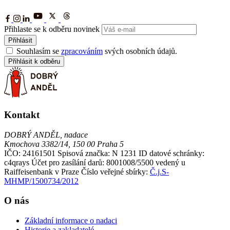
Přihlaste se k odběru novinek
Přihlásit
Souhlasím se
zpracováním
svých osobních údajů.
Přihlásit k odběru
Kontakt
DOBRÝ ANDĚL, nadace
Kmochova 3382/14, 150 00 Praha 5
IČO: 24161501
Spisová značka: N 1231
ID datové schránky:
c4qrays
Účet pro zasílání darů: 8001008/5500 vedený u
Raiffeisenbank v Praze
Číslo veřejné sbírky:
Č.j.S-
MHMP/1500734/2012
O nás
Základní informace o nadaci
Historie a zakladatelé