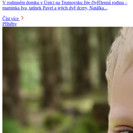
V rodinném domku v Úpici na Trutnovsku žije čtyřčlenná rodina –
maminka Iva, tatínek Pavel a jejich dvě dcery, Natálka...
Číst více
Příběhy