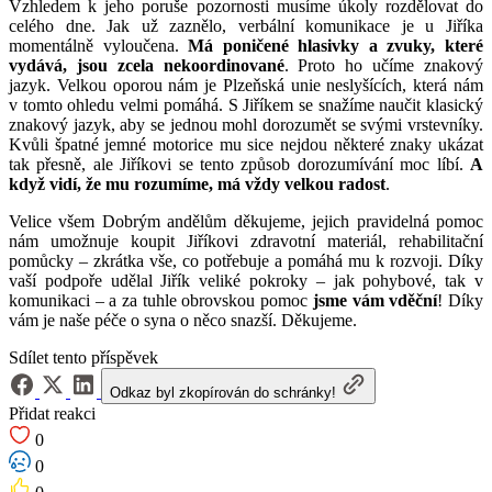
Vzhledem k jeho poruše pozornosti musíme úkoly rozdělovat do
celého dne. Jak už zaznělo, verbální komunikace je u Jiříka
momentálně vyloučena.
Má poničené hlasivky a zvuky, které
vydává, jsou zcela nekoordinované
. Proto ho učíme znakový
jazyk. Velkou oporou nám je Plzeňská unie neslyšících, která nám
v tomto ohledu velmi pomáhá. S Jiříkem se snažíme naučit klasický
znakový jazyk, aby se jednou mohl dorozumět se svými vrstevníky.
Kvůli špatné jemné motorice mu sice nejdou některé znaky ukázat
tak přesně, ale Jiříkovi se tento způsob dorozumívání moc líbí.
A
když vidí, že mu rozumíme, má vždy velkou radost
.
Velice všem Dobrým andělům děkujeme, jejich pravidelná pomoc
nám umožnuje koupit Jiříkovi zdravotní materiál, rehabilitační
pomůcky – zkrátka vše, co potřebuje a pomáhá mu k rozvoji. Díky
vaší podpoře udělal Jiřík veliké pokroky – jak pohybové, tak v
komunikaci – a za tuhle obrovskou pomoc
jsme vám vděční
! Díky
vám je naše péče o syna o něco snazší. Děkujeme.
Sdílet tento příspěvek
Odkaz byl zkopírován do schránky!
Přidat reakci
0
0