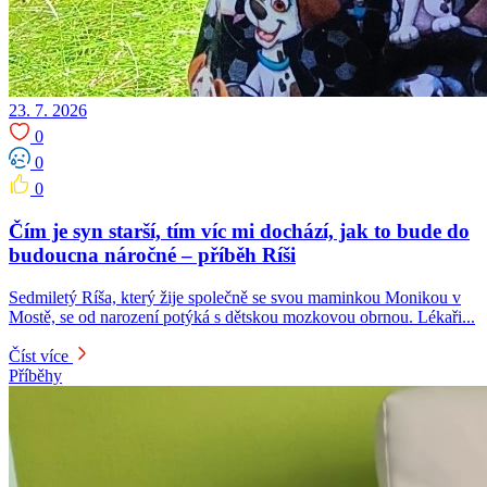
23. 7. 2026
0
0
0
Čím je syn starší, tím víc mi dochází, jak to bude do
budoucna náročné – příběh Ríši
Sedmiletý Ríša, který žije společně se svou maminkou Monikou v
Mostě, se od narození potýká s dětskou mozkovou obrnou. Lékaři...
Číst více
Příběhy