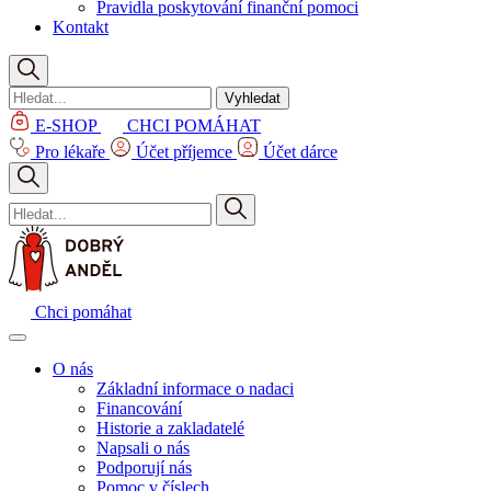
Pravidla poskytování finanční pomoci
Kontakt
Vyhledat
E-SHOP
CHCI POMÁHAT
Pro lékaře
Účet příjemce
Účet dárce
Chci pomáhat
O nás
Základní informace o nadaci
Financování
Historie a zakladatelé
Napsali o nás
Podporují nás
Pomoc v číslech