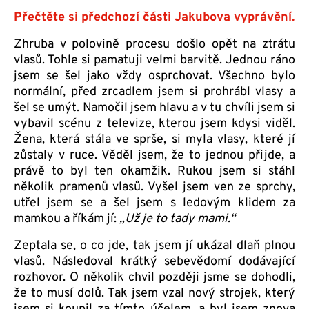
Přečtěte si předchozí části Jakubova vyprávění.
Zhruba v polovině procesu došlo opět na ztrátu
vlasů. Tohle si pamatuji velmi barvitě. Jednou ráno
jsem se šel jako vždy osprchovat. Všechno bylo
normální, před zrcadlem jsem si prohrábl vlasy a
šel se umýt. Namočil jsem hlavu a v tu chvíli jsem si
vybavil scénu z televize, kterou jsem kdysi viděl.
Žena, která stála ve sprše, si myla vlasy, které jí
zůstaly v ruce. Věděl jsem, že to jednou přijde, a
právě to byl ten okamžik. Rukou jsem si stáhl
několik pramenů vlasů. Vyšel jsem ven ze sprchy,
utřel jsem se a šel jsem s ledovým klidem za
mamkou a říkám jí:
„Už je to tady mami.“
Zeptala se, o co jde, tak jsem jí ukázal dlaň plnou
vlasů. Následoval krátký sebevědomí dodávající
rozhovor. O několik chvil později jsme se dohodli,
že to musí dolů. Tak jsem vzal nový strojek, který