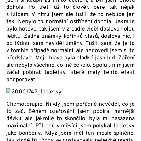
jsem si koupil za tímto účelem, a byl jsem znova
dohola. Po třetí už to člověk bere tak nějak
s klidem. V nitru jsem ale tušil, že to nebude jen
tak. Nebylo to normální ostříhání dohola. Jakmile
bylo hotovo, tak jsem v zrcadle viděl doslova holou
lebku. Žádné známky kořínků vlasů, doslova nic. I
po týdnu jsem neviděl změny. Tušil jsem, že je to
v tomhle případě normální, ale nedovedl jsem si to
představit. Moje hlava byla hladká jako led. Záření
ale nebylo všechno, co mě čekalo. Spolu s ním jsem
začal pobírat tabletky, které měly tento efekt
podporovat.
Chemoterapie. Nikdy jsem pořádně nevěděl, co je
to zač. Během ozařování jsem pobíral mírnější
dávku, ale jakmile to skončilo, byla mi nasazena
maximální. Pět dnů v měsíci jsem polykal tabletky
jako bonbóny. Když jsem měl ten měsíc splněno,
tak zbylé tři týdny se dostavovaly nehezké pocity.