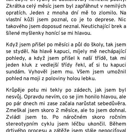
Zkrátka celý měsíc jsem byl zapřáhnut v nemilých
opratích. Jeden z mnoha dní mě to zlomilo. Na
vlastní kůži jsem poznal, co je to deprese. Nic
takového jsem doposud neznal. Neutichající brek a
šílené myšlenky honící se mi hlavou.
Když jsem přišel po měsíci a půl do školy, tak jsem
se styděl. Na hlavě kapuci, míjely mě nechápající
pohledy, a když jsem přišel k naší třídě, tak mi
jeden kluk z vedlejší třídy řekl, ať si tu kapuci
sundám. Vyhověl jsem mu. Všem jsem umožnil
pohled na moji z poloviny holou lebku.
Krůpěje potu mi tekly po zádech, jak jsem byl
nesvůj. Opravdu nevím, co se jim honilo hlavou, ale
po pár dnech mi zase začala narůstat sebedůvěra.
Zmeškal jsem skoro 2 měsíce, ale to jsem dohnal.
Zvládl jsem to. Po náročném skoro ročním
stereotypním cyklu jsem léčbu ukončil. Během
drtivého procesu a zátěže jsem stále nepociťoval