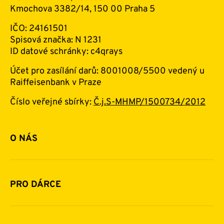
Kmochova 3382/14, 150 00 Praha 5
IČO: 24161501
Spisová značka: N 1231
ID datové schránky: c4qrays
Účet pro zasílání darů: 8001008/5500 vedený u
Raiffeisenbank v Praze
Číslo veřejné sbírky:
Č.j.S-MHMP/1500734/2012
O NÁS
Základní informace o nadaci
Historie a zakladatelé
PRO DÁRCE
Financování
Jak pomáhat