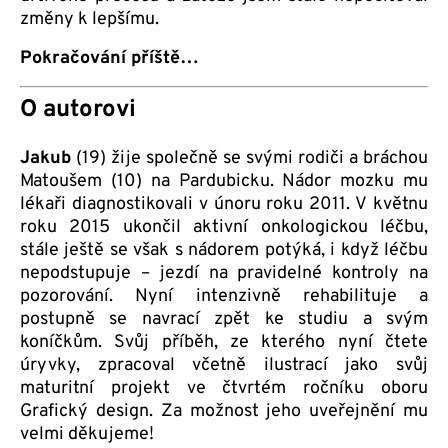
změny k lepšímu.
Pokračování příště…
O autorovi
Jakub
(19) žije společně se svými rodiči a bráchou
Matoušem (10) na Pardubicku. Nádor mozku mu
lékaři diagnostikovali v únoru roku 2011. V květnu
roku 2015 ukončil aktivní onkologickou léčbu,
stále ještě se však s nádorem potýká, i když léčbu
nepodstupuje – jezdí na pravidelné kontroly na
pozorování. Nyní intenzivně rehabilituje a
postupně se navrací zpět ke studiu a svým
koníčkům. Svůj příběh, ze kterého nyní čtete
úryvky, zpracoval včetně ilustrací jako svůj
maturitní projekt ve čtvrtém ročníku oboru
Grafický design. Za možnost jeho uveřejnění mu
velmi děkujeme!