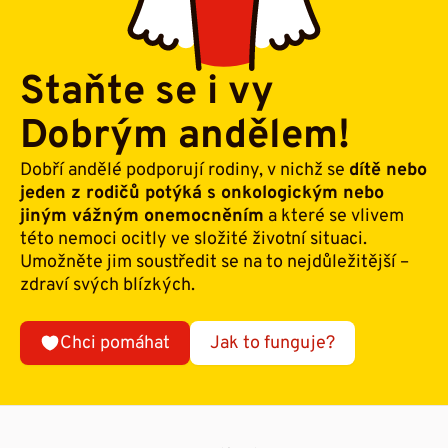
Staňte se i vy
Dobrým andělem!
Dobří andělé podporují rodiny, v nichž se
dítě nebo
jeden z rodičů potýká s onkologickým nebo
jiným vážným onemocněním
a které se vlivem
této nemoci ocitly ve složité životní situaci.
Umožněte jim soustředit se na to nejdůležitější –
zdraví svých blízkých.
Chci pomáhat
Jak to funguje?