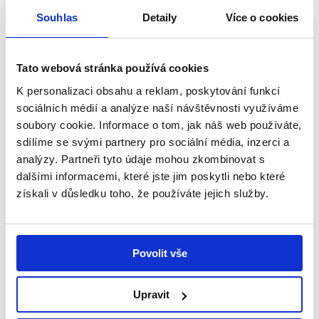
byla šťastná – příběh Amálky
Souhlas
Detaily
Více o cookies
V rodinném domku v Úpici na Trutnovsku žije
čtyřčlenná rodina – maminka Iva, tatínek Pavel a
Tato webová stránka používá cookies
jejich dvě dcery, Natálka...
K personalizaci obsahu a reklam, poskytování funkcí
sociálních médií a analýze naší návštěvnosti využíváme
Číst více
soubory cookie. Informace o tom, jak náš web používáte,
sdílíme se svými partnery pro sociální média, inzerci a
analýzy. Partneři tyto údaje mohou zkombinovat s
dalšími informacemi, které jste jim poskytli nebo které
Příběhy
získali v důsledku toho, že používáte jejich služby.
Povolit vše
Upravit