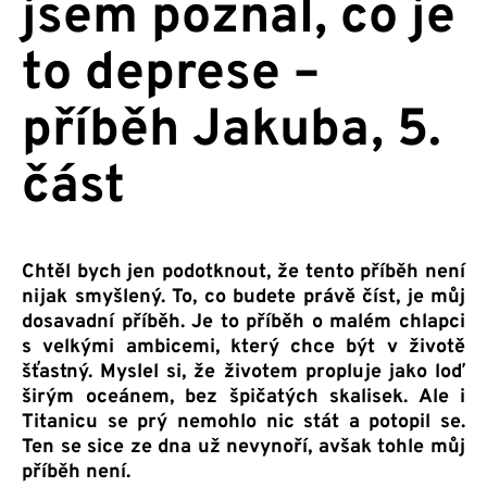
jsem poznal, co je
to deprese –
příběh Jakuba, 5.
část
Chtěl bych jen podotknout, že tento příběh není
nijak smyšlený. To, co budete právě číst, je můj
dosavadní příběh. Je to příběh o malém chlapci
s velkými ambicemi, který chce být v životě
šťastný. Myslel si, že životem propluje jako loď
širým oceánem, bez špičatých skalisek. Ale i
Titanicu se prý nemohlo nic stát a potopil se.
Ten se sice ze dna už nevynoří, avšak tohle můj
příběh není.