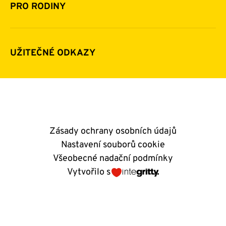
Pomoc v číslech
Daňová uznatelnost darů
PRO RODINY
Podporují nás
Další možnosti pomoci
Komu a jak pomáháme
Napsali o nás
Zpravodaje
Pravidla poskytování finanční pomoci
UŽITEČNÉ ODKAZY
Kontakty
E-shop
Andělský blog
Zásady ochrany osobních údajů
Nastavení souborů cookie
Všeobecné nadační podmínky
Vytvořilo s