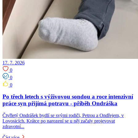
17. 7. 2026
0
0
0
Po třech letech s výživovou sondou a roce intenzivní
práce syn přijímá potravu -⁠⁠⁠⁠⁠⁠ příběh Ondráška
Čtyřletý Ondrášek bydlí se svými rodiči, Petrou a Ondřejem, v
Lovosicích. Krátce po narození se u něj začaly projevovat
zdravotní...
Číst více