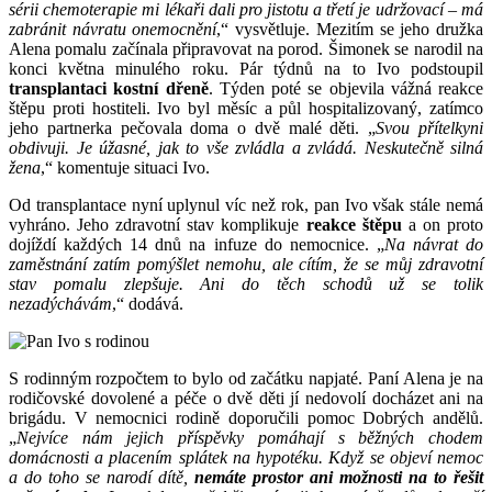
sérii chemoterapie mi lékaři dali pro jistotu a třetí je udržovací – má
zabránit návratu onemocnění
,“ vysvětluje. Mezitím se jeho družka
Alena pomalu začínala připravovat na porod. Šimonek se narodil na
konci května minulého roku. Pár týdnů na to Ivo podstoupil
transplantaci kostní dřeně
. Týden poté se objevila vážná reakce
štěpu proti hostiteli. Ivo byl měsíc a půl hospitalizovaný, zatímco
jeho partnerka pečovala doma o dvě malé děti. „
Svou přítelkyni
obdivuji. Je úžasné, jak to vše zvládla a zvládá. Neskutečně silná
žena
,“ komentuje situaci Ivo.
Od transplantace nyní uplynul víc než rok, pan Ivo však stále nemá
vyhráno. Jeho zdravotní stav komplikuje
reakce štěpu
a on proto
dojíždí každých 14 dnů na infuze do nemocnice. „
Na návrat do
zaměstnání zatím pomýšlet nemohu, ale cítím, že se můj zdravotní
stav pomalu zlepšuje. Ani do těch schodů už se tolik
nezadýchávám
,“ dodává.
S rodinným rozpočtem to bylo od začátku napjaté. Paní Alena je na
rodičovské dovolené a péče o dvě děti jí nedovolí docházet ani na
brigádu. V nemocnici rodině doporučili pomoc Dobrých andělů.
„
Nejvíce nám jejich příspěvky pomáhají s běžných chodem
domácnosti a placením splátek na hypotéku. Když se objeví nemoc
a do toho se narodí dítě,
nemáte prostor ani možnosti na to řešit