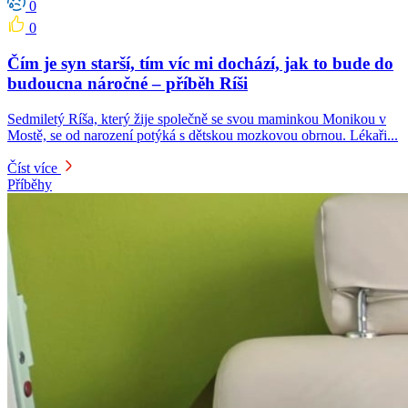
0
0
Čím je syn starší, tím víc mi dochází, jak to bude do
budoucna náročné – příběh Ríši
Sedmiletý Ríša, který žije společně se svou maminkou Monikou v
Mostě, se od narození potýká s dětskou mozkovou obrnou. Lékaři...
Číst více
Příběhy