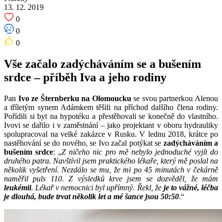
13. 12. 2019
0
0
0
Vše začalo zadýcháváním se a bušením
srdce – příběh Iva a jeho rodiny
Pan
Ivo ze Šternberku na Olomoucku
se svou partnerkou Alenou
a tříletým synem Adámkem těšili na příchod dalšího člena rodiny.
Pořídili si byt na hypotéku a přestěhovali se konečně do vlastního.
Ivovi se dařilo i v zaměstnání – jako projektant v oboru hydrauliky
spolupracoval na velké zakázce v Rusku. V lednu 2018, krátce po
nastěhování se do nového, se Ivo začal potýkat se
zadýcháváním a
bušením srdce
: „
Z ničeho nic pro mě nebylo jednoduché vyjít do
druhého patra. Navštívil jsem praktického lékaře, který mě poslal na
několik vyšetření. Nezdálo se mu, že mi po 45 minutách v čekárně
naměřil puls 110. Z výsledků krve jsem se dozvěděl, že mám
leukémii
. Lékař v nemocnici byl upřímný. Řekl, že
je to vážné, léčba
je dlouhá, bude trvat několik let a mé šance jsou 50:50
.“