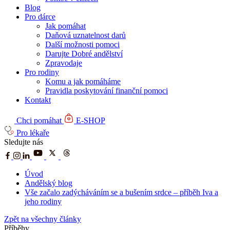
Blog
Pro dárce
Jak pomáhat
Daňová uznatelnost darů
Další možnosti pomoci
Darujte Dobré andělství
Zpravodaje
Pro rodiny
Komu a jak pomáháme
Pravidla poskytování finanční pomoci
Kontakt
Chci pomáhat
E-SHOP
Pro lékaře
Sledujte nás
Úvod
Andělský blog
Vše začalo zadýcháváním se a bušením srdce – příběh Iva a
jeho rodiny
Zpět na všechny články
Příběhy