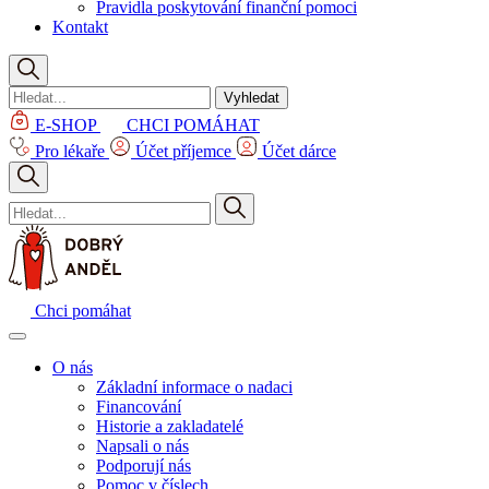
Pravidla poskytování finanční pomoci
Kontakt
Vyhledat
E-SHOP
CHCI POMÁHAT
Pro lékaře
Účet příjemce
Účet dárce
Chci pomáhat
O nás
Základní informace o nadaci
Financování
Historie a zakladatelé
Napsali o nás
Podporují nás
Pomoc v číslech