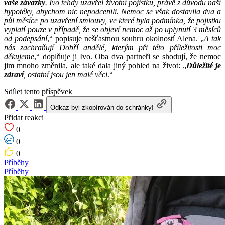
vaše závazky
. Ivo tehdy uzavřel životní pojistku, právě z důvodu naší
hypotéky, abychom nic nepodcenili. Nemoc se však dostavila dva a
půl měsíce po uzavření smlouvy, ve které byla podmínka, že pojistku
vyplatí pouze v případě, že se objeví nemoc až po uplynutí 3 měsíců
od podepsání
,“ popisuje nešťastnou souhru okolností Alena. „
A tak
nás zachraňují Dobří andělé, kterým při této příležitosti moc
děkujeme
,“ doplňuje ji Ivo. Oba dva partneři se shodují, že nemoc
jim mnoho změnila, ale také dala jiný pohled na život: „
Důležité je
zdraví
, ostatní jsou jen malé věci
.“
Sdílet tento příspěvek
Odkaz byl zkopírován do schránky!
Přidat reakci
0
0
0
Příběhy
Příběhy