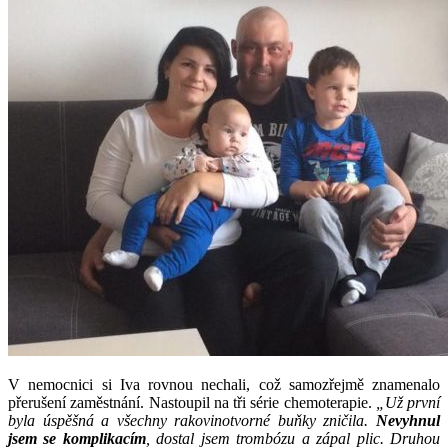
V nemocnici si Iva rovnou nechali, což samozřejmě znamenalo
přerušení zaměstnání. Nastoupil na tři série chemoterapie.
„Už první
byla úspěšná a všechny rakovinotvorné buňky zničila.
Nevyhnul
jsem se komplikacím
, dostal jsem trombózu a zápal plic. Druhou