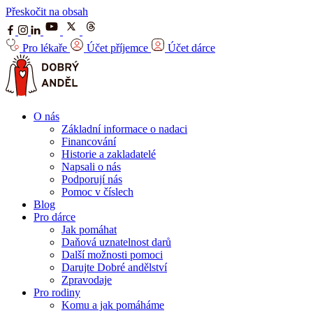
Přeskočit na obsah
Pro lékaře
Účet příjemce
Účet dárce
O nás
Základní informace o nadaci
Financování
Historie a zakladatelé
Napsali o nás
Podporují nás
Pomoc v číslech
Blog
Pro dárce
Jak pomáhat
Daňová uznatelnost darů
Další možnosti pomoci
Darujte Dobré andělství
Zpravodaje
Pro rodiny
Komu a jak pomáháme