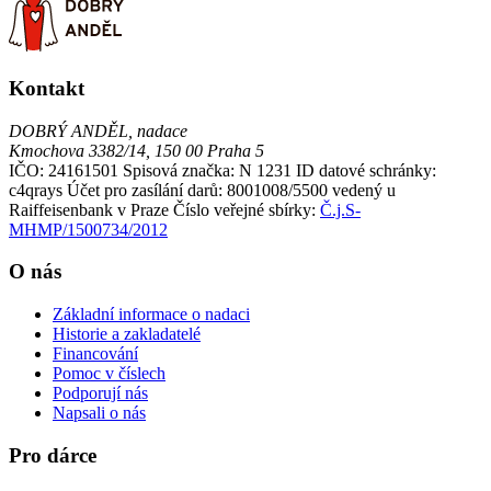
Kontakt
DOBRÝ ANDĚL, nadace
Kmochova 3382/14, 150 00 Praha 5
IČO: 24161501
Spisová značka: N 1231
ID datové schránky:
c4qrays
Účet pro zasílání darů: 8001008/5500 vedený u
Raiffeisenbank v Praze
Číslo veřejné sbírky:
Č.j.S-
MHMP/1500734/2012
O nás
Základní informace o nadaci
Historie a zakladatelé
Financování
Pomoc v číslech
Podporují nás
Napsali o nás
Pro dárce