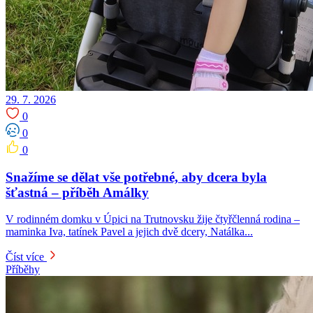
29. 7. 2026
0
0
0
Snažíme se dělat vše potřebné, aby dcera byla
šťastná – příběh Amálky
V rodinném domku v Úpici na Trutnovsku žije čtyřčlenná rodina –
maminka Iva, tatínek Pavel a jejich dvě dcery, Natálka...
Číst více
Příběhy