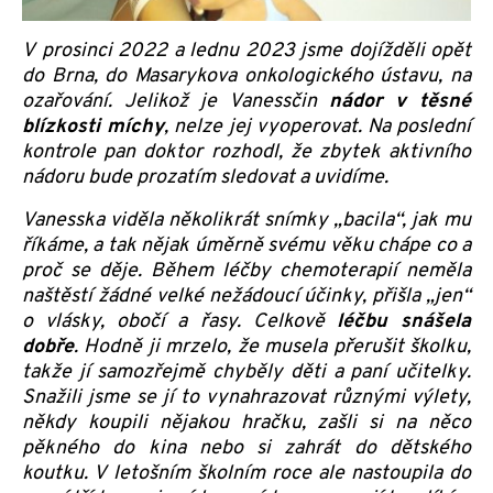
V prosinci 2022 a lednu 2023 jsme dojížděli opět
do Brna, do Masarykova onkologického ústavu, na
ozařování. Jelikož je Vanessčin
nádor v těsné
blízkosti míchy
, nelze jej vyoperovat. Na poslední
kontrole pan doktor rozhodl, že zbytek aktivního
nádoru bude prozatím sledovat a uvidíme.
Vanesska viděla několikrát snímky „bacila“, jak mu
říkáme, a tak nějak úměrně svému věku chápe co a
proč se děje. Během léčby chemoterapií neměla
naštěstí žádné velké nežádoucí účinky, přišla „jen“
o vlásky, obočí a řasy. Celkově
léčbu snášela
dobře
. Hodně ji mrzelo, že musela přerušit školku,
takže jí samozřejmě chyběly děti a paní učitelky.
Snažili jsme se jí to vynahrazovat různými výlety,
někdy koupili nějakou hračku, zašli si na něco
pěkného do kina nebo si zahrát do dětského
koutku. V letošním školním roce ale nastoupila do