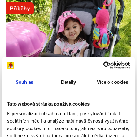
Příběhy
Souhlas
Detaily
Více o cookies
Tato webová stránka používá cookies
K personalizaci obsahu a reklam, poskytování funkcí
sociálních médií a analýze naší návštěvnosti využíváme
soubory cookie. Informace o tom, jak náš web používáte,
29. 7. 2026
sdílíme se svými partnery pro sociální média, inzerci a