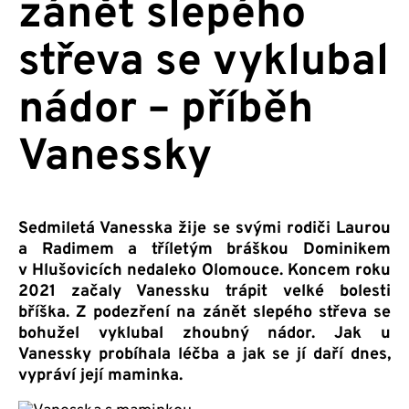
zánět slepého
střeva se vyklubal
nádor – příběh
Vanessky
Sedmiletá Vanesska žije se svými rodiči Laurou
a Radimem a tříletým bráškou Dominikem
v Hlušovicích nedaleko Olomouce. Koncem roku
2021 začaly Vanessku trápit velké bolesti
bříška. Z podezření na zánět slepého střeva se
bohužel vyklubal zhoubný nádor. Jak u
Vanessky probíhala léčba a jak se jí daří dnes,
vypráví její maminka.