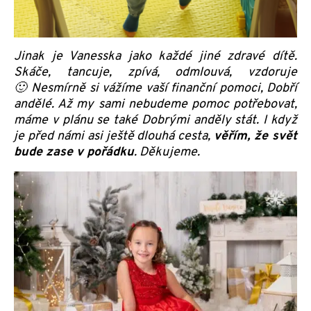
Jinak je Vanesska jako každé jiné zdravé dítě.
Skáče, tancuje, zpívá, odmlouvá, vzdoruje
🙂
Nesmírně si vážíme vaší finanční pomoci, Dobří
andělé. Až my sami nebudeme pomoc potřebovat,
máme v plánu se také Dobrými anděly stát. I když
je před námi asi ještě dlouhá cesta,
věřím, že svět
bude zase v pořádk
u
. D
ěkujeme.