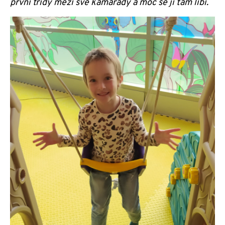
první třídy mezi své kamarády a moc se jí tam líbí.