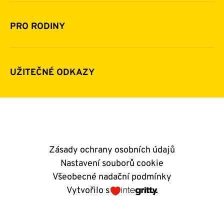
Financování
Jak pomáhat
Pomoc v číslech
Daňová uznatelnost darů
PRO RODINY
Podporují nás
Další možnosti pomoci
Komu a jak pomáháme
Napsali o nás
Zpravodaje
Pravidla poskytování finanční pomoci
UŽITEČNÉ ODKAZY
Kontakty
E-shop
Andělský blog
Zásady ochrany osobních údajů
Nastavení souborů cookie
Všeobecné nadační podmínky
Vytvořilo s