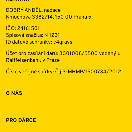
DOBRÝ ANDĚL, nadace
Kmochova 3382/14, 150 00 Praha 5
IČO: 24161501
Spisová značka: N 1231
ID datové schránky: c4qrays
Účet pro zasílání darů: 8001008/5500 vedený u
Raiffeisenbank v Praze
Číslo veřejné sbírky:
Č.j.S-MHMP/1500734/2012
O NÁS
Základní informace o nadaci
Historie a zakladatelé
PRO DÁRCE