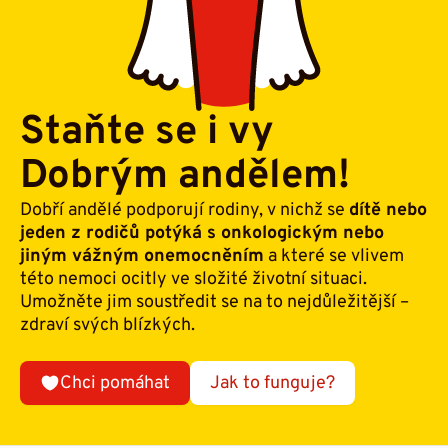
Staňte se i vy
Dobrým andělem!
Dobří andělé podporují rodiny, v nichž se
dítě nebo
jeden z rodičů potýká s onkologickým nebo
jiným vážným onemocněním
a které se vlivem
této nemoci ocitly ve složité životní situaci.
Umožněte jim soustředit se na to nejdůležitější –
zdraví svých blízkých.
Chci pomáhat
Jak to funguje?