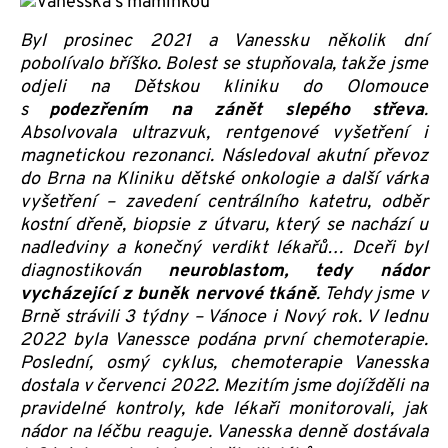
Byl prosinec 2021 a Vanessku několik dní
pobolívalo bříško. Bolest se stupňovala, takže jsme
odjeli na Dětskou kliniku do Olomouce
s
podezřením na zánět slepého střeva
.
Absolvovala ultrazvuk, rentgenové vyšetření i
magnetickou rezonanci. Následoval akutní převoz
do Brna na Kliniku dětské onkologie a další várka
vyšetření – zavedení centrálního katetru, odběr
kostní dřeně, biopsie z útvaru, který se nachází u
nadledviny a konečný verdikt lékařů… Dceři byl
diagnostikován
neuroblastom, tedy nádor
vycházející z buněk nervové tkáně
. Tehdy jsme v
Brně strávili 3 týdny – Vánoce i Nový rok. V lednu
2022 byla Vanessce podána první chemoterapie.
Poslední, osmý cyklus, chemoterapie Vanesska
dostala v červenci 2022. Mezitím jsme dojížděli na
pravidelné kontroly, kde lékaři monitorovali, jak
nádor na léčbu reaguje. Vanesska denně dostávala