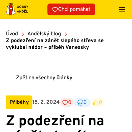
Přeskočit
Chci pomáhat
na
obsah
Úvod
Andělský blog
Z podezření na zánět slepého střeva se
vyklubal nádor – příběh Vanessky
Zpět na všechny články
Příběhy
15. 2. 2024
0
0
0
Z podezření na