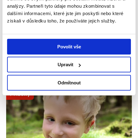
analýzy. Partneři tyto údaje mohou zkombinovat s
Snažíme se dělat vše potřebné, aby dcera
dalšími informacemi, které jste jim poskytli nebo které
byla šťastná – příběh Amálky
získali v důsledku toho, že používáte jejich služby.
V rodinném domku v Úpici na Trutnovsku žije
čtyřčlenná rodina – maminka Iva, tatínek Pavel a
Povolit vše
jejich dvě dcery, Natálka...
Číst více
Upravit
Odmítnout
Příběhy