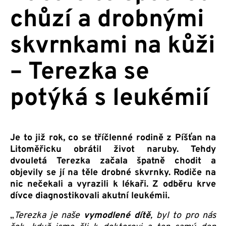
chůzí a drobnými
skvrnkami na kůži
– Terezka se
potýká s leukémií
Je to již rok, co se tříčlenné rodině z Píšťan na
Litoměřicku obrátil život naruby. Tehdy
dvouletá Terezka začala špatně chodit a
objevily se jí na těle drobné skvrnky. Rodiče na
nic nečekali a vyrazili k lékaři. Z odběru krve
dívce diagnostikovali akutní leukémii.
„
Terezka je naše
vymodlené dítě
, byl to pro nás