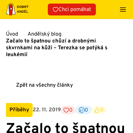
Přeskočit
Chci pomáhat
na
obsah
Úvod
Andělský blog
Začalo to špatnou chůzí a drobnými
skvrnkami na kůži – Terezka se potýká s
leukémií
Zpět na všechny články
Příběhy
22. 11. 2019
0
0
0
Začalo to špatnou