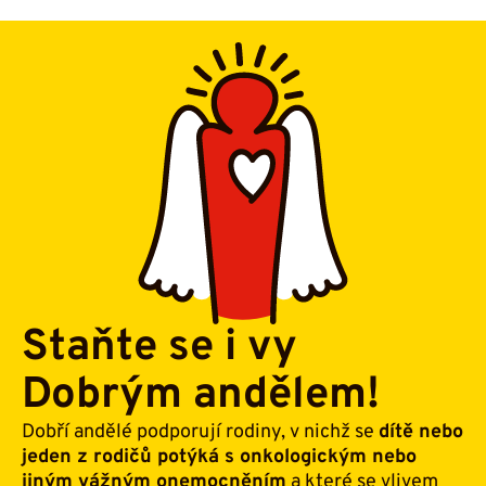
Staňte se i vy
Dobrým andělem!
Dobří andělé podporují rodiny, v nichž se
dítě nebo
jeden z rodičů potýká s onkologickým nebo
jiným vážným onemocněním
a které se vlivem