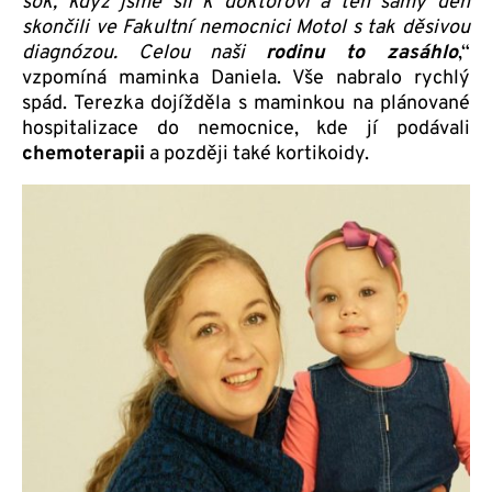
šok, když jsme šli k doktorovi a ten samý den
skončili ve Fakultní nemocnici Motol s tak děsivou
diagnózou. Celou naši
rodinu to zasáhlo
,“
vzpomíná maminka Daniela. Vše nabralo rychlý
spád. Terezka dojížděla s maminkou na plánované
hospitalizace do nemocnice, kde jí podávali
chemoterapii
a později také kortikoidy.