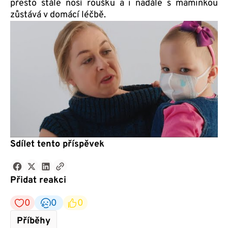
přesto stále nosí roušku a i nadále s maminkou
zůstává v domácí léčbě.
Sdílet tento příspěvek
Přidat reakci
0
0
0
Příběhy