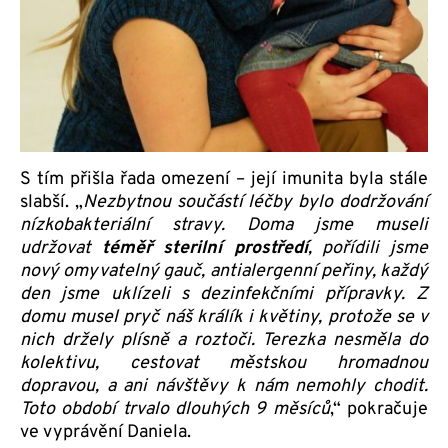
S tím přišla řada omezení – její imunita byla stále
slabší. „
Nezbytnou součástí léčby bylo dodržování
nízkobakteriální stravy. Doma jsme museli
udržovat
téměř sterilní prostředí
, pořídili jsme
nový omyvatelný gauč, antialergenní peřiny, každý
den jsme uklízeli s dezinfekčními přípravky. Z
domu musel pryč náš králík i květiny, protože se v
nich držely plísně a roztoči. Terezka nesměla do
kolektivu, cestovat městskou hromadnou
dopravou, a ani návštěvy k nám nemohly chodit.
Toto období trvalo dlouhých 9 měsíců
,“ pokračuje
ve vyprávění Daniela.