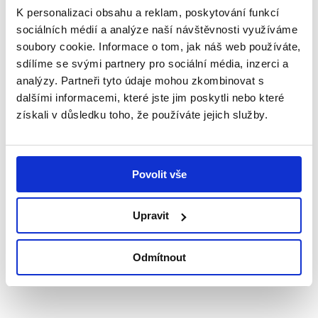
K personalizaci obsahu a reklam, poskytování funkcí
sociálních médií a analýze naší návštěvnosti využíváme
soubory cookie. Informace o tom, jak náš web používáte,
sdílíme se svými partnery pro sociální média, inzerci a
analýzy. Partneři tyto údaje mohou zkombinovat s
dalšími informacemi, které jste jim poskytli nebo které
získali v důsledku toho, že používáte jejich služby.
29. 7. 2026
Snažíme se dělat vše potřebné, aby dcera
Povolit vše
byla šťastná – příběh Amálky
V rodinném domku v Úpici na Trutnovsku žije
Upravit
čtyřčlenná rodina – maminka Iva, tatínek Pavel a
jejich dvě dcery, Natálka...
Odmítnout
Číst více