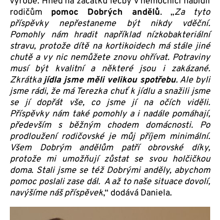
výrobě. Hned na začátku léčby v nemocnici nabídli
rodičům
pomoc Dobrých andělů
. „
Za tyto
příspěvky nepřestaneme být nikdy vděční.
Pomohly nám hradit například nízkobakteriální
stravu, protože dítě na kortikoidech má stále jiné
chutě a vy nic nemůžete znovu ohřívat. Potraviny
musí být kvalitní a některé jsou i zakázané.
Zkrátka
jídla jsme měli velikou spotřebu
. Ale byli
jsme rádi, že má Terezka chuť k jídlu a snažili jsme
se jí dopřát vše, co jsme jí na očích viděli.
Příspěvky nám také pomohly a i nadále pomáhají,
především s běžným chodem domácnosti. Po
prodloužení rodičovské je můj příjem minimální.
Všem Dobrým andělům patří obrovské díky,
protože mi umožňují zůstat se svou holčičkou
doma
.
Stali jsme se též Dobrými anděly, abychom
pomoc poslali zase dál. A až to naše situace dovolí,
navýšíme náš příspěvek
,“ dodává Daniela.