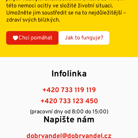
této nemoci ocitly ve složité životní situaci.
Umožněte jim soustředit se na to nejdůležitější –
zdraví svých blízkých.
Chci pomáhat
Jak to funguje?
Infolinka
+420 733 119 119
+420 733 123 450
(pracovní dny od 8:00 do 15:00)
Napište nám
dobryandel@dobryandel.cz