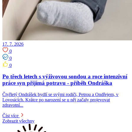
17. 7. 2026
0
0
0
Po třech letech s výživovou sondou a roce intenzivní
práce syn přijímá potravu -⁠⁠⁠⁠⁠⁠ příběh Ondráška
Čtyřletý Ondrášek bydlí se svými rodiči, Petrou a Ondřejem, v
Lovosicích. Krátce po narození se u něj začaly projevovat
zdravotní...
Číst více
Zobrazit všechny