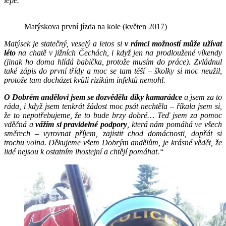
lépe.
Matýskova první jízda na kole (květen 2017)
Matýsek je statečný, veselý a letos si
v rámci možností může užívat
léto
na chatě v jižních Čechách, i když jen na prodloužené víkendy
(jinak ho doma hlídá babička, protože musím do práce). Zvládnul
také zápis do první třídy a moc se tam těší – školky si moc neužil,
protože tam docházet kvůli rizikům infektů nemohl.
O Dobrém andělovi jsem se dozvěděla díky kamarádce
a jsem za to
ráda, i když jsem tenkrát žádost moc psát nechtěla – říkala jsem si,
že to nepotřebujeme, že to bude brzy dobré… Teď jsem za pomoc
vděčná a
vážím si pravidelné podpory
, která nám pomáhá ve všech
směrech – vyrovnat příjem, zajistit chod domácnosti, dopřát si
trochu volna. Děkujeme všem Dobrým andělům, je krásné vědět, že
lidé nejsou k ostatním lhostejní a chtějí pomáhat.“