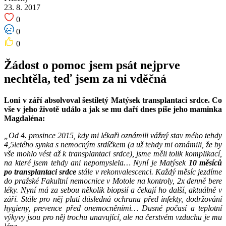
23. 8. 2017
0
0
0
Žádost o pomoc jsem psát nejprve
nechtěla, teď jsem za ni vděčná
Loni v září absolvoval šestiletý Matýsek transplantaci srdce. Co
vše v jeho životě událo a jak se mu daří dnes píše jeho maminka
Magdaléna:
„Od 4. prosince 2015, kdy mi lékaři oznámili vážný stav mého tehdy
4,5letého synka s nemocným srdíčkem (a už tehdy mi oznámili, že by
vše mohlo vést až k transplantaci srdce), jsme měli tolik komplikací,
na které jsem tehdy ani nepomyslela… Nyní je Matýsek
10 měsíců
po transplantaci srdce
stále v rekonvalescenci. Každý měsíc jezdíme
do pražské Fakultní nemocnice v Motole na kontroly, 2x denně bere
léky. Nyní má za sebou několik biopsií a čekají ho další, aktuálně v
září. Stále pro něj platí důsledná ochrana před infekty, dodržování
hygieny, prevence před onemocněními… Dusné počasí a teplotní
výkyvy jsou pro něj trochu unavující, ale na čerstvém vzduchu je mu