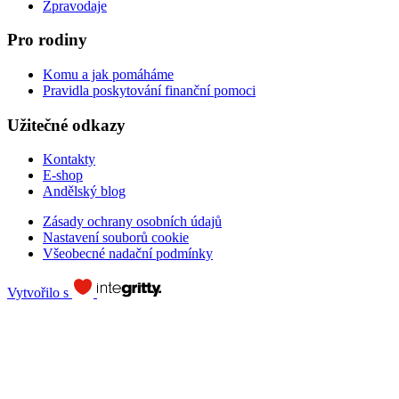
Zpravodaje
Pro rodiny
Komu a jak pomáháme
Pravidla poskytování finanční pomoci
Užitečné odkazy
Kontakty
E-shop
Andělský blog
Zásady ochrany osobních údajů
Nastavení souborů cookie
Všeobecné nadační podmínky
Vytvořilo s