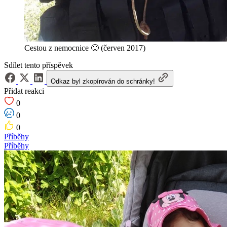
Cestou z nemocnice 🙂 (červen 2017)
Sdílet tento příspěvek
Odkaz byl zkopírován do schránky!
Přidat reakci
0
0
0
Příběhy
Příběhy