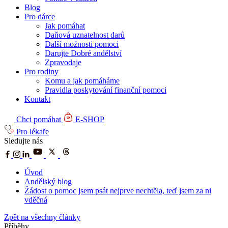
Blog
Pro dárce
Jak pomáhat
Daňová uznatelnost darů
Další možnosti pomoci
Darujte Dobré andělství
Zpravodaje
Pro rodiny
Komu a jak pomáháme
Pravidla poskytování finanční pomoci
Kontakt
Chci pomáhat
E-SHOP
Pro lékaře
Sledujte nás
Úvod
Andělský blog
Žádost o pomoc jsem psát nejprve nechtěla, teď jsem za ni
vděčná
Zpět na všechny články
Příběhy