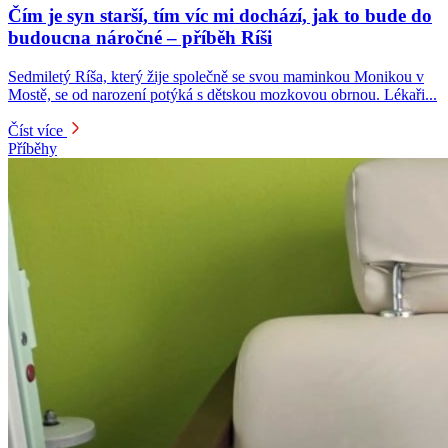
Čím je syn starší, tím víc mi dochází, jak to bude do
budoucna náročné – příběh Ríši
Sedmiletý Ríša, který žije společně se svou maminkou Monikou v
Mostě, se od narození potýká s dětskou mozkovou obrnou. Lékaři...
Číst více
Příběhy