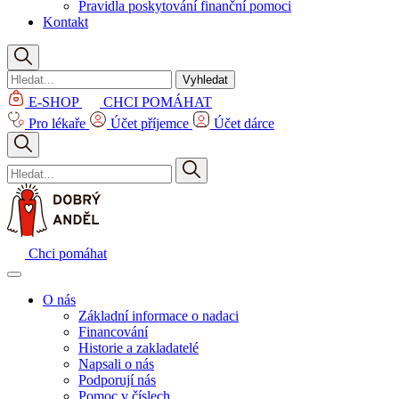
Pravidla poskytování finanční pomoci
Kontakt
Vyhledat
E-SHOP
CHCI POMÁHAT
Pro lékaře
Účet příjemce
Účet dárce
Chci pomáhat
O nás
Základní informace o nadaci
Financování
Historie a zakladatelé
Napsali o nás
Podporují nás
Pomoc v číslech