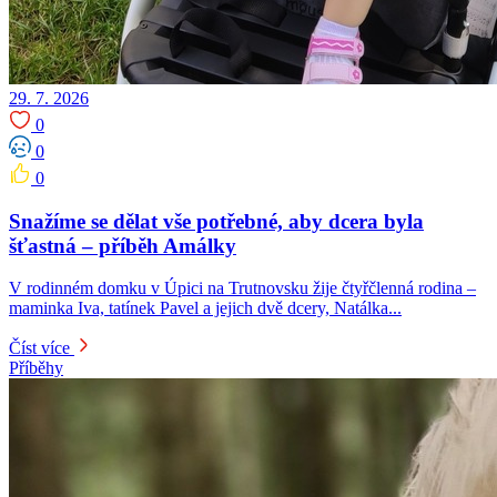
29. 7. 2026
0
0
0
Snažíme se dělat vše potřebné, aby dcera byla
šťastná – příběh Amálky
V rodinném domku v Úpici na Trutnovsku žije čtyřčlenná rodina –
maminka Iva, tatínek Pavel a jejich dvě dcery, Natálka...
Číst více
Příběhy