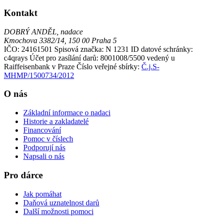
Kontakt
DOBRÝ ANDĚL, nadace
Kmochova 3382/14, 150 00 Praha 5
IČO: 24161501
Spisová značka: N 1231
ID datové schránky:
c4qrays
Účet pro zasílání darů: 8001008/5500 vedený u
Raiffeisenbank v Praze
Číslo veřejné sbírky:
Č.j.S-
MHMP/1500734/2012
O nás
Základní informace o nadaci
Historie a zakladatelé
Financování
Pomoc v číslech
Podporují nás
Napsali o nás
Pro dárce
Jak pomáhat
Daňová uznatelnost darů
Další možnosti pomoci