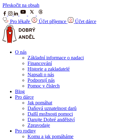
Přeskočit na obsah
Pro lékaře
Účet příjemce
Účet dárce
O nás
Základní informace o nadaci
Financování
Historie a zakladatelé
Napsali o nás
Podporují nás
Pomoc v číslech
Blog
Pro dárce
Jak pomáhat
Daňová uznatelnost darů
Další možnosti pomoci
Darujte Dobré andělství
Zpravodaje
Pro rodiny
Komu a jak pomáháme