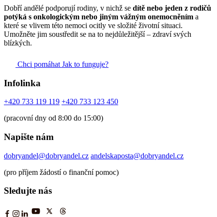
Dobří andělé podporují rodiny, v nichž se
dítě nebo jeden z rodičů
potýká s onkologickým nebo jiným vážným onemocněním
a
které se vlivem této nemoci ocitly ve složité životní situaci.
Umožněte jim soustředit se na to nejdůležitější – zdraví svých
blízkých.
Chci pomáhat
Jak to funguje?
Infolinka
+420 733 119 119
+420 733 123 450
(pracovní dny od 8:00 do 15:00)
Napište nám
dobryandel@dobryandel.cz
andelskaposta@dobryandel.cz
(pro příjem žádostí o finanční pomoc)
Sledujte nás