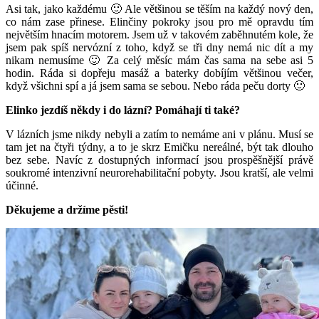
Asi tak, jako každému 🙂 Ale většinou se těším na každý nový den,
co nám zase přinese. Elinčiny pokroky jsou pro mě opravdu tím
největším hnacím motorem. Jsem už v takovém zaběhnutém kole, že
jsem pak spíš nervózní z toho, když se tři dny nemá nic dít a my
nikam nemusíme 🙂 Za celý měsíc mám čas sama na sebe asi 5
hodin. Ráda si dopřeju masáž a baterky dobíjím většinou večer,
když všichni spí a já jsem sama se sebou. Nebo ráda peču dorty 🙂
Elinko jezdíš někdy i do lázní? Pomáhají ti také?
V lázních jsme nikdy nebyli a zatím to nemáme ani v plánu. Musí se
tam jet na čtyři týdny, a to je skrz Emičku nereálné, být tak dlouho
bez sebe. Navíc z dostupných informací jsou prospěšnější právě
soukromé intenzivní neurorehabilitační pobyty. Jsou kratší, ale velmi
účinné.
Děkujeme a držíme pěsti!