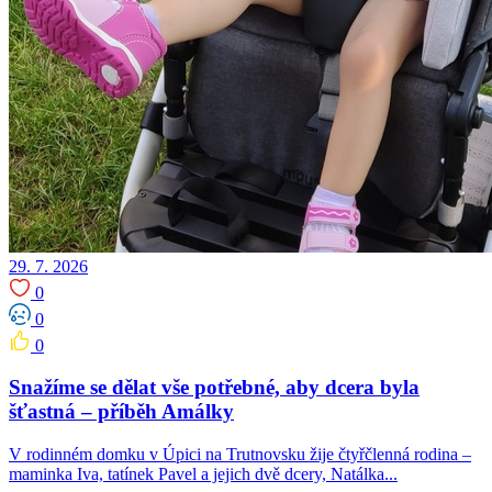
29. 7. 2026
0
0
0
Snažíme se dělat vše potřebné, aby dcera byla
šťastná – příběh Amálky
V rodinném domku v Úpici na Trutnovsku žije čtyřčlenná rodina –
maminka Iva, tatínek Pavel a jejich dvě dcery, Natálka...