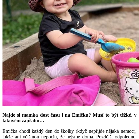
Najde si mamka dost času i na Emičku? Musí to být těžké, v
takovém zápřahu…
Emička chodí každý den do školky (když nepřijde nějaká nemoc),
takže ani většinou nepocítí, že nejsme doma. Pozdější odpoledne,