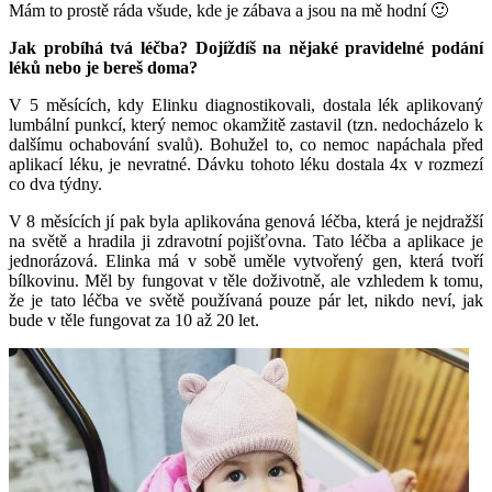
Mám to prostě ráda všude, kde je zábava a jsou na mě hodní 🙂
Jak probíhá tvá léčba? Dojíždíš na nějaké pravidelné podání
léků nebo je bereš doma?
V 5 měsících, kdy Elinku diagnostikovali, dostala lék aplikovaný
lumbální punkcí, který nemoc okamžitě zastavil (tzn. nedocházelo k
dalšímu ochabování svalů). Bohužel to, co nemoc napáchala před
aplikací léku, je nevratné. Dávku tohoto léku dostala 4x v rozmezí
co dva týdny.
V 8 měsících jí pak byla aplikována genová léčba, která je nejdražší
na světě a hradila ji zdravotní pojišťovna. Tato léčba a aplikace je
jednorázová. Elinka má v sobě uměle vytvořený gen, která tvoří
bílkovinu. Měl by fungovat v těle doživotně, ale vzhledem k tomu,
že je tato léčba ve světě používaná pouze pár let, nikdo neví, jak
bude v těle fungovat za 10 až 20 let.