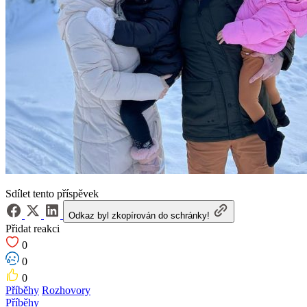
Sdílet tento příspěvek
Odkaz byl zkopírován do schránky!
Přidat reakci
0
0
0
Příběhy
Rozhovory
Příběhy