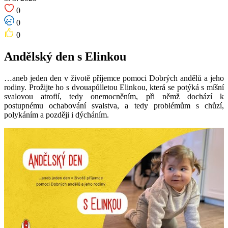
0
0
0
Andělský den s Elinkou
…aneb jeden den v životě příjemce pomoci Dobrých andělů a jeho
rodiny. Prožijte ho s dvouapůlletou Elinkou, která se potýká s míšní
svalovou atrofií, tedy onemocněním, při němž dochází k
postupnému ochabování svalstva, a tedy problémům s chůzí,
polykáním a později i dýcháním.