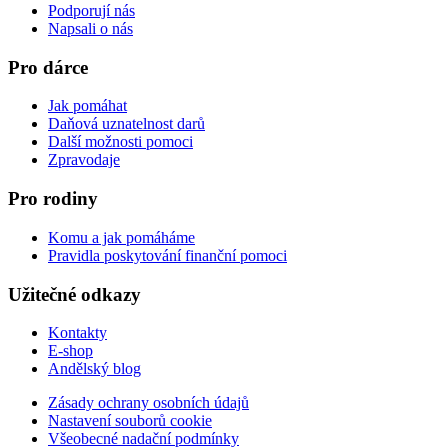
Podporují nás
Napsali o nás
Pro dárce
Jak pomáhat
Daňová uznatelnost darů
Další možnosti pomoci
Zpravodaje
Pro rodiny
Komu a jak pomáháme
Pravidla poskytování finanční pomoci
Užitečné odkazy
Kontakty
E-shop
Andělský blog
Zásady ochrany osobních údajů
Nastavení souborů cookie
Všeobecné nadační podmínky