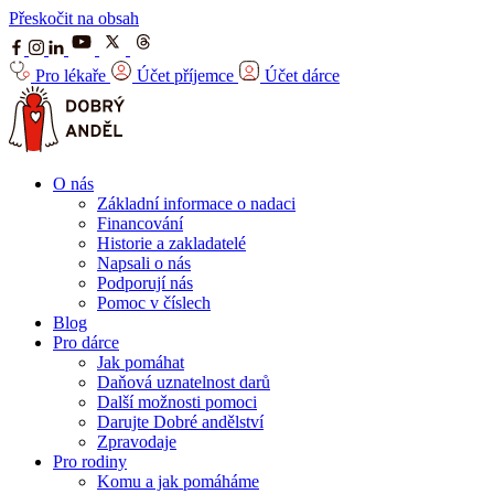
Přeskočit na obsah
Pro lékaře
Účet příjemce
Účet dárce
O nás
Základní informace o nadaci
Financování
Historie a zakladatelé
Napsali o nás
Podporují nás
Pomoc v číslech
Blog
Pro dárce
Jak pomáhat
Daňová uznatelnost darů
Další možnosti pomoci
Darujte Dobré andělství
Zpravodaje
Pro rodiny
Komu a jak pomáháme