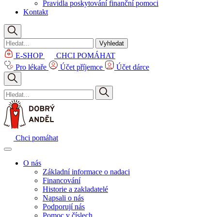
Pravidla poskytování finanční pomoci
Kontakt
Vyhledat
E-SHOP
CHCI POMÁHAT
Pro lékaře
Účet příjemce
Účet dárce
Chci pomáhat
O nás
Základní informace o nadaci
Financování
Historie a zakladatelé
Napsali o nás
Podporují nás
Pomoc v číslech