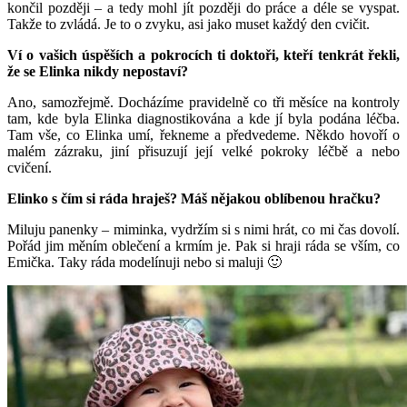
končil později – a tedy mohl jít později do práce a déle se vyspat.
Takže to zvládá. Je to o zvyku, asi jako muset každý den cvičit.
Ví o vašich úspěších a pokrocích ti doktoři, kteří tenkrát řekli,
že se Elinka nikdy nepostaví?
Ano, samozřejmě. Docházíme pravidelně co tři měsíce na kontroly
tam, kde byla Elinka diagnostikována a kde jí byla podána léčba.
Tam vše, co Elinka umí, řekneme a předvedeme. Někdo hovoří o
malém zázraku, jiní přisuzují její velké pokroky léčbě a nebo
cvičení.
Elinko s čím si ráda hraješ? Máš nějakou oblíbenou hračku?
Miluju panenky – miminka, vydržím si s nimi hrát, co mi čas dovolí.
Pořád jim měním oblečení a krmím je. Pak si hraji ráda se vším, co
Emička. Taky ráda modelínuji nebo si maluji 🙂