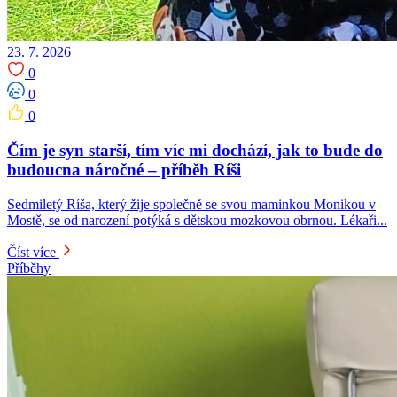
23. 7. 2026
0
0
0
Čím je syn starší, tím víc mi dochází, jak to bude do
budoucna náročné – příběh Ríši
Sedmiletý Ríša, který žije společně se svou maminkou Monikou v
Mostě, se od narození potýká s dětskou mozkovou obrnou. Lékaři...
Číst více
Příběhy