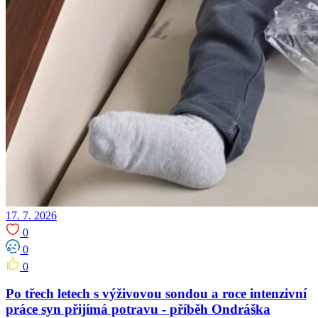
17. 7. 2026
0
0
0
Po třech letech s výživovou sondou a roce intenzivní
práce syn přijímá potravu -⁠⁠⁠⁠⁠⁠ příběh Ondráška