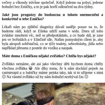
večery a víkendy trávíme společně. Když jedeme na pobyt, jedeme
bohužel bez Emičky, a to je pak horší odloučení na dva týdny.
Jaké jsou prognózy do budoucna u tohoto onemocnění a
konkrétně u tebe Emičko?
Lékaři nám po zjištění diagnózy dávali naděje pouze na to, že
budeme rádi, když se Elinka udrží sama v sedu. Dnes už toho
zvládne mnohem víc, než se předpokládalo, a co bude dál, je zase
jen ve hvězdách a v Elinčině síle. Našim pomyslným cílem je, aby
byla alespoň soběstačná, co se týče toalety, sebeobsluhy, jídla nebo
například přesunu z postele do vozíku a naopak.
Máte doma s Emičkou nějaké zvířátko? Chtěla bys nějaké?
Zvířátko nemáme, ale asi jako všechny děti bychom doma chtěly
všechna zvířátka 😀 Ale díky tomu, že k nám dochází pejsek na
canisterapii a u babičky máme pejska taky, tak si to užijeme s nimi
🙂 Na vlastní zvířátko už by nám bohužel nezbýval čas 🙁