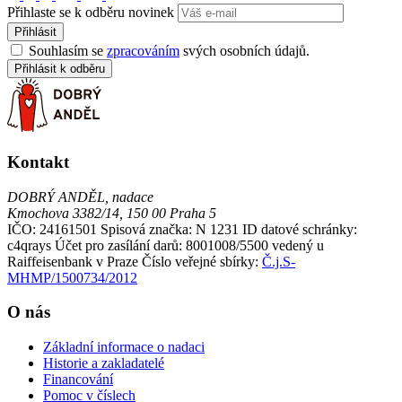
Přihlaste se k odběru novinek
Přihlásit
Souhlasím se
zpracováním
svých osobních údajů.
Přihlásit k odběru
Kontakt
DOBRÝ ANDĚL, nadace
Kmochova 3382/14, 150 00 Praha 5
IČO: 24161501
Spisová značka: N 1231
ID datové schránky:
c4qrays
Účet pro zasílání darů: 8001008/5500 vedený u
Raiffeisenbank v Praze
Číslo veřejné sbírky:
Č.j.S-
MHMP/1500734/2012
O nás
Základní informace o nadaci
Historie a zakladatelé
Financování
Pomoc v číslech