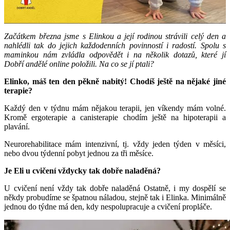
Začátkem března jsme s Elinkou a její rodinou strávili celý den a
nahlédli tak do jejich každodenních povinností i radostí. Spolu s
maminkou nám zvládla odpovědět i na několik dotazů, které jí
Dobří andělé online položili. Na co se jí ptali?
Elinko, máš ten den pěkně nabitý! Chodíš ještě na nějaké jiné
terapie?
Každý den v týdnu mám nějakou terapii, jen víkendy mám volné.
Kromě ergoterapie a canisterapie chodím ještě na hipoterapii a
plavání.
Neurorehabilitace mám intenzivní, tj. vždy jeden týden v měsíci,
nebo dvou týdenní pobyt jednou za tři měsíce.
Je Eli u cvičení vždycky tak dobře naladěná?
U cvičení není vždy tak dobře naladěná Ostatně, i my dospělí se
někdy probudíme se špatnou náladou, stejně tak i Elinka. Minimálně
jednou do týdne má den, kdy nespolupracuje a cvičení propláče.