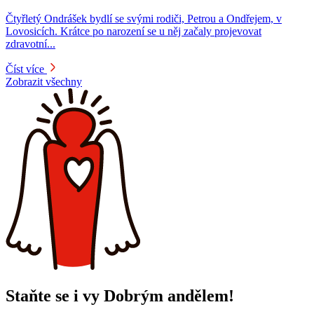
Čtyřletý Ondrášek bydlí se svými rodiči, Petrou a Ondřejem, v
Lovosicích. Krátce po narození se u něj začaly projevovat
zdravotní...
Číst více
Zobrazit všechny
Staňte se i vy Dobrým andělem!