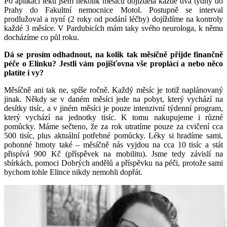
Po aplikaci léku jsem několik měsíců dojížděla každé dva týdny do
Prahy do Fakultní nemocnice Motol. Postupně se interval
prodlužoval a nyní (2 roky od podání léčby) dojíždíme na kontroly
každé 3 měsíce. V Pardubicích mám taky svého neurologa, k němu
docházíme co půl roku.
Dá se prosím odhadnout, na kolik tak měsíčně přijde finančně
péče o Elinku? Jestli vám pojišťovna vše proplácí a nebo něco
platíte i vy?
Měsíčně ani tak ne, spíše ročně. Každý měsíc je totiž naplánovaný
jinak. Někdy se v daném měsíci jede na pobyt, který vychází na
desítky tisíc, a v jiném měsíci je pouze intenzivní týdenní program,
který vychází na jednotky tisíc. K tomu nakupujeme i různé
pomůcky. Máme sečteno, že za rok utratíme pouze za cvičení cca
500 tisíc, plus aktuální potřebné pomůcky. Léky si hradíme sami,
pohonné hmoty také – měsíčně nás vyjdou na cca 10 tisíc a stát
přispívá 900 Kč (příspěvek na mobilitu). Jsme tedy závislí na
sbírkách, pomoci Dobrých andělů a příspěvku na péči, protože sami
bychom tohle Elince nikdy nemohli dopřát.