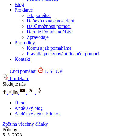
Blog
Pro dárce
Jak pomáhat
Daňová uznatelnost darů
Další možnosti pomoci
Darujte Dobré andělství
Zpravodaje
Pro rodiny
Komu a jak pomáháme
Pravidla poskytování finanční pomoci
Kontakt
Chci pomáhat
E-SHOP
Pro lékaře
Sledujte nás
Úvod
Andělský blog
Andělský den s Elinkou
Zpět na všechny články
Příběhy
5. 3. 2023