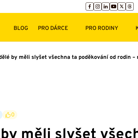
BLOG
PRO DÁRCE
PRO RODINY
dělé by měli slyšet všechna ta poděkování od rodin – 
0
 by měli slyšet všec