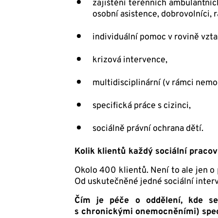
zajištění terénních ambulantníc
osobní asistence, dobrovolníci, r
individuální pomoc v rovině vzta
krizová intervence,
multidisciplinární (v rámci nemoc
specifická práce s cizinci,
sociálně právní ochrana dětí.
Kolik klientů každý sociální prac
Okolo 400 klientů. Není to ale jen o 
Od uskutečněné jedné sociální interv
Čím je péče o oddělení, kde se 
s chronickými onemocněními) specif