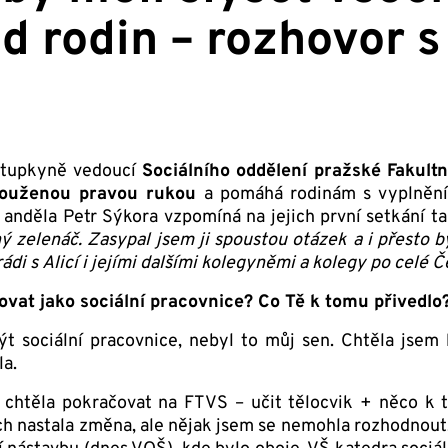
 rodin – rozhovor s 
stupkyně vedoucí
Sociálního oddělení pražské Fakult
louženou pravou rukou
a pomáhá rodinám s vyplněním
anděla Petr Sýkora vzpomíná na jejich první setkání t
ý zelenáč. Zasypal jsem ji spoustou otázek a i přesto by
ádi s Alicí i jejími dalšími kolegyněmi a kolegy po celé
acovat jako sociální pracovnice? Co Tě k tomu přivedl
t sociální pracovnice, nebyl to můj sen. Chtěla jsem 
la.
htěla pokračovat na FTVS – učit tělocvik + něco k to
h nastala změna, ale nějak jsem se nemohla rozhodnout, 