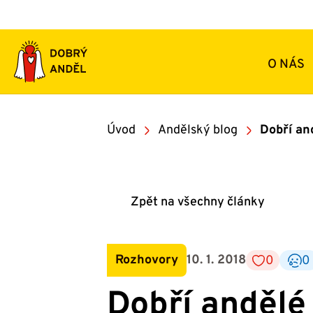
Přeskočit
na
obsah
O NÁS
Úvod
Andělský blog
Dobří an
Zpět na všechny články
Rozhovory
10. 1. 2018
0
0
Dobří andělé