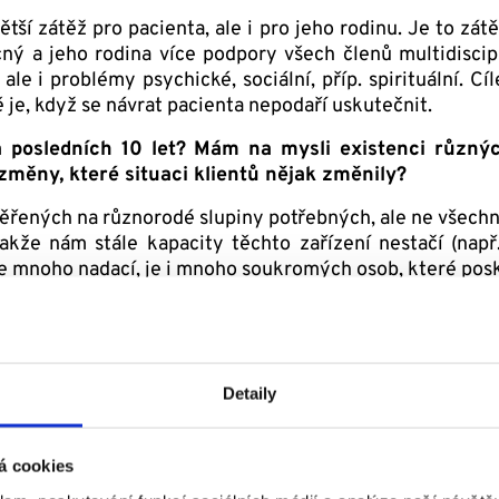
ětší zátěž pro pacienta, ale i pro jeho rodinu. Je to zát
 a jeho rodina více podpory všech členů multidiscipli
le i problémy psychické, sociální, příp. spirituální. C
je, když se návrat pacienta nepodaří uskutečnit.
 posledních 10 let? Mám na mysli existenci různých
změny, které situaci klientů nějak změnily?
řených na různorodé slupiny potřebných, ale ne všechny j
takže nám stále kapacity těchto zařízení nestačí (např. 
uje mnoho nadací, je i mnoho soukromých osob, které pos
jší systém sociálních dávek pro osoby se zdravotním 
řiměřeně dlouho, když se dočkají, tak výsledná dávka ne
 Dříve se předpokládalo, že se o zdravotně postižené post
potvrzuje.
Detaily
péči nejvíce potýkají?
á cookies
 nejčastější, které pomáhám rodinám řešit, jsou probl