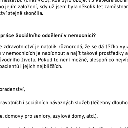
í nástavbu (dnes VOŠ), kde bylo oboje. VŠ katedra sociál
po jejím založení, kdy už jsem byla několik let zaměstna
ví stejně skončila.
í práce Sociálního oddělení v nemocnici?
e zdravotnictví je natolik různorodá, že se dá těžko vy
 v nemocnicích je nabídnout a najít takové prostředky 
původního života. Pokud to není možné, alespoň co nejví
acientů i jejich nejbližších.
oradenství,
dravotních i sociálních návazných služeb (léčebny dlouh
e, domovy pro seniory, azylové domy, atd.),