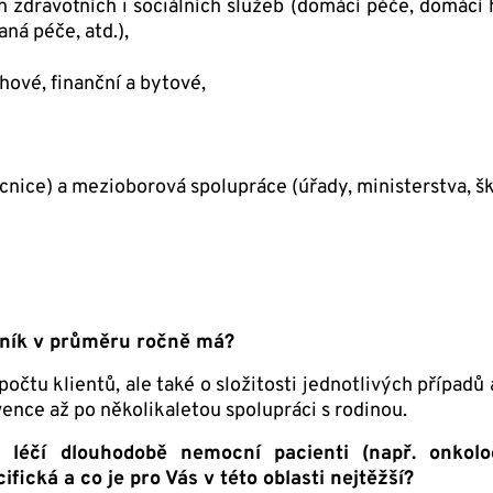
h zdravotních i sociálních služeb (domácí péče, domácí 
aná péče, atd.),
hové, finanční a bytové,
nice) a mezioborová spolupráce (úřady, ministerstva, škol
ovník v průměru ročně má?
počtu klientů, ale také o složitosti jednotlivých případů
ence až po několikaletou spolupráci s rodinou.
léčí dlouhodobě nemocní pacienti (např. onkologi
ická a co je pro Vás v této oblasti nejtěžší?