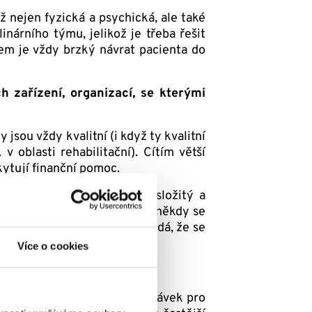
ěž nejen fyzická a psychická, ale také
nárního týmu, jelikož je třeba řešit
ílem je vždy brzký návrat pacienta do
 zařízení, organizací, se kterými
sou vždy kvalitní (i když ty kvalitní
v oblasti rehabilitační). Cítím větší
kytují finanční pomoc.
postižením – neefektivní, složitý a
odpovídá stupni postižení a někdy se
ará stát, nyní stát předpokládá, že se
Více o cookies
émy s přiznáním sociálních dávek pro