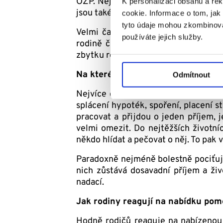
OZP. Nejvíce délka čekání na dávku 
K personalizaci obsahu a re
jsou také dluhové problémy rodin.
cookie. Informace o tom, jak
tyto údaje mohou zkombinovat
Velmi často řešíme vztahové problé
používáte jejich služby.
rodině či komunitě. Při dlouhodob
zbytku rodiny.
Na které rodiny, dle Tvých zkušen
Odmítnout
Nejvíce dopadá na střední vrstvu, k
splácení hypoték, spoření, placení 
pracovat a přijdou o jeden příjem, 
velmi omezit. Do nejtěžších životní
někdo hlídat a pečovat o něj. To pak 
Paradoxně nejméně bolestně pociťuj
nich zůstává dosavadní příjem a ži
nadací.
Jak rodiny reagují na nabídku pom
Hodně rodičů reaguje na nabízenou 