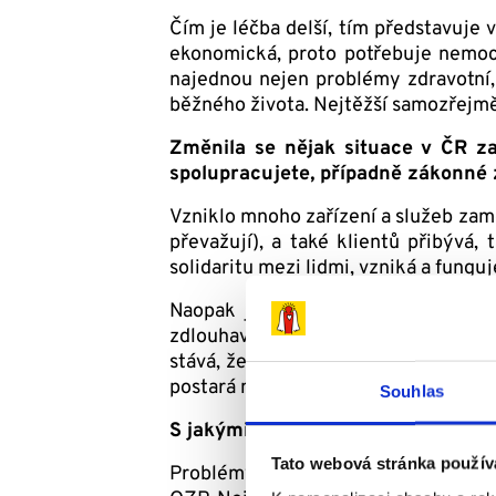
Čím je léčba delší, tím představuje v
ekonomická, proto potřebuje nemocný
najednou nejen problémy zdravotní, a
běžného života. Nejtěžší samozřejmě 
Změnila se nějak situace v ČR za
spolupracujete, případně zákonné 
Vzniklo mnoho zařízení a služeb zamě
převažují), a také klientů přibývá, 
solidaritu mezi lidmi, vzniká a fung
Naopak je čím dál víc komplikovaně
zdlouhavý. Lidé čekají na dávku nep
stává, že se jí pacient ani nedožije.
postará neziskový sektor, a praxe to 
Souhlas
S jakými problémy se rodiny v Tvé 
Tato webová stránka použív
Problémy jsou hodně různorodé. Snad