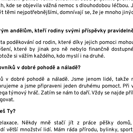
ách, kde se objevila vážná nemoc s dlouhodobou léčbou. 
t těmi nejpotřebnějšími, domnívají se, že je mnoho jiných
rým andělům, kteří rodiny svými příspěvky pravideln
a ta poděkování od rodin, které díky jejich pomoci moh
ěšení, které by jinak pro ně nebylo finančně dostupn
tože si vážím každého, kdo myslí i na druhé.
ovníků v dobré pohodě a náladě?
ků v dobré pohodě a náladě. Jsme jenom lidé, takže
orujeme a jsme připraveni jeden druhému pomoct. Při 
ega týmový hráč. Zatím se nám to daří. Vždy se najde pří
govat.
eš Ty?
laxace. Někdy mně stačí jít z práce pěšky domů,
 větší množství lidí. Mám ráda přírodu, bylinky, sport, 