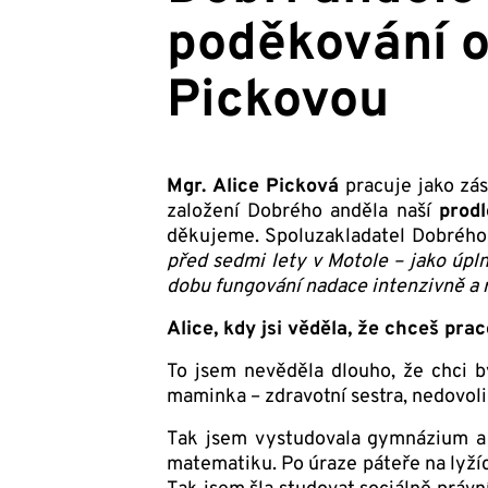
poděkování od
Pickovou
Mgr. Alice Picková
pracuje jako zá
založení Dobrého anděla naší
prod
děkujeme. Spoluzakladatel Dobrého 
před sedmi lety v Motole – jako úpln
dobu fungování nadace intenzivně a r
Alice, kdy jsi věděla, že chceš pr
To jsem nevěděla dlouho, že chci bý
maminka – zdravotní sestra, nedovoli
Tak jsem vystudovala gymnázium a c
matematiku. Po úraze páteře na lyžíc