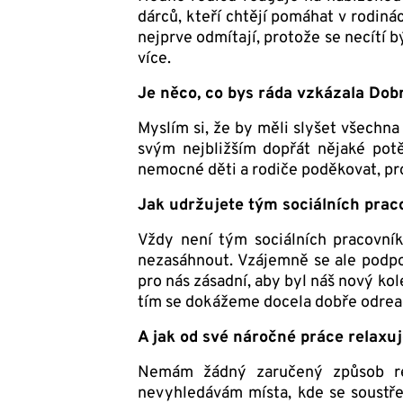
dárců, kteří chtějí pomáhat v rodin
nejprve odmítají, protože se necítí bý
více.
Je něco, co bys ráda vzkázala Dob
Myslím si, že by měli slyšet všechn
svým nejbližším dopřát nějaké pot
nemocné děti a rodiče poděkovat, pro
Jak udržujete tým sociálních prac
Vždy není tým sociálních pracovní
nezasáhnout. Vzájemně se ale podp
pro nás zásadní, aby byl náš nový kol
tím se dokážeme docela dobře odrea
A jak od své náročné práce relaxuj
Nemám žádný zaručený způsob re
nevyhledávám místa, kde se soustředí