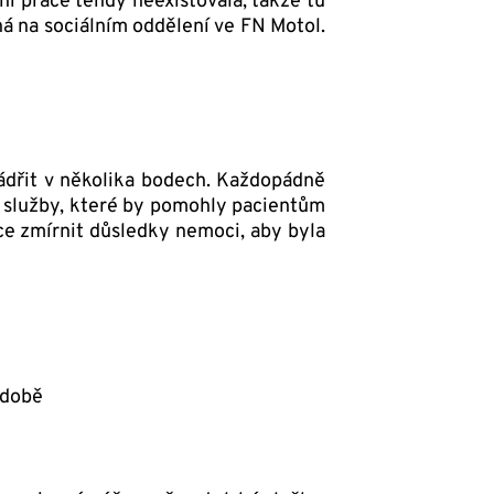
ní práce tehdy neexistovala, takže tu
ná na sociálním oddělení ve FN Motol.
jádřit v několika bodech. Každopádně
a služby, které by pomohly pacientům
ce zmírnit důsledky nemoci, aby byla
odobě