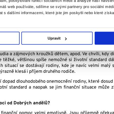
a přiznání nepřiměřeně nízké výše dávky vzhledem k roz
klam, poskytování funkcí sociálních médií a analýze naší návšt
 náš web používáte, sdílíme se svými partnery pro sociální média
 s dalšími informacemi, které jste jim poskytli nebo které získa
my, protože dlouhá nemoc v rodině je zkouškou pro part
ých hospitalizacích je problémem pro pacienta nebo j
ostí, typicky dopadá dlouhodobé onemocnění dítěte ne
Upravit
dy jsou do vzniku nemoci oba rodiče zaměstnaní, mají vy
studia a zájmových kroužků dětem, apod. Ve chvíli, kdy 
je těžké, většinou spíše nemožné si životní standard dá
ch situací se dostávají rodiny, kde je navíc velmi mal
výrazně klesá i příjem druhého rodiče.
í dopad dlouhodobého onemocnění rodiny, které dosud ži
votní standard a naopak se jim finanční situace může 
oci od Dobrých andělů?
finanční pomoc velmi emotivně. Jsou příjemně překvap