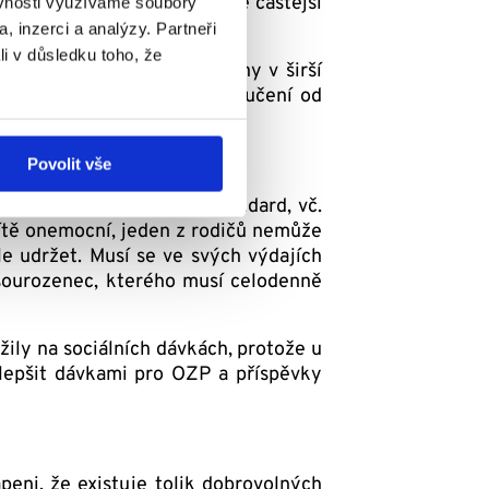
sahu péče o pacienta. Stále častější
ěvnosti využíváme soubory
, inzerci a analýzy. Partneři
li v důsledku toho, že
nerské vztahy, ale i vztahy v širší
eho rodiče dlouhodobé odloučení od
bo rodiče nejvíce?
Povolit vše
budovaný jistý životní standard, vč.
dítě onemocní, jeden z rodičů nemůže
le udržet. Musí se ve svých výdajích
ý sourozenec, kterého musí celodenně
ly na sociálních dávkách, protože u
zlepšit dávkami pro OZP a příspěvky
eni, že existuje tolik dobrovolných