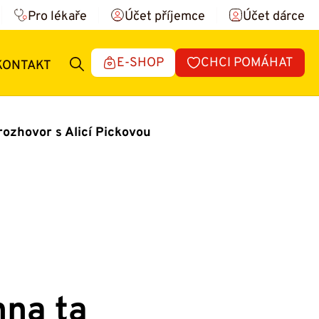
Pro lékaře
Účet příjemce
Účet dárce
E-SHOP
CHCI POMÁHAT
KONTAKT
rozhovor s Alicí Pickovou
hna ta