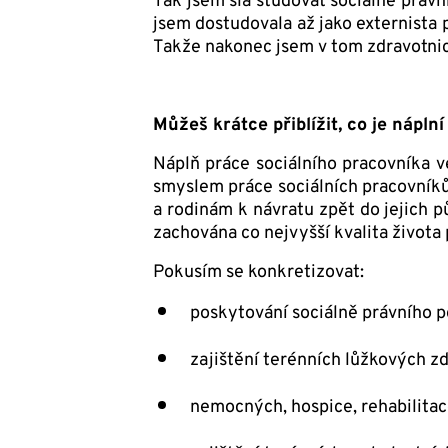
Tak jsem šla studovat sociálně právn
jsem dostudovala až jako externista 
Takže nakonec jsem v tom zdravotnict
Můžeš krátce přiblížit, co je nápln
Náplň práce sociálního pracovníka v
smyslem práce sociálních pracovníků
a rodinám k návratu zpět do jejich 
zachována co nejvyšší kvalita života p
Pokusím se konkretizovat:
poskytování sociálně právního p
zajištění terénních lůžkových z
nemocných, hospice, rehabilitac