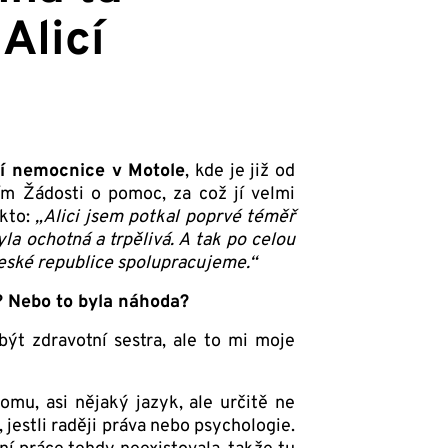
Alicí
ní nemocnice v Motole
, kde je již od
 Žádosti o pomoc, za což jí velmi
akto:
„Alici jsem potkal poprvé téměř
la ochotná a trpělivá. A tak po celou
 České republice spolupracujeme.“
o? Nebo to byla náhoda?
být zdravotní sestra, ale to mi moje
mu, asi nějaký jazyk, ale určitě ne
jestli raději práva nebo psychologie.