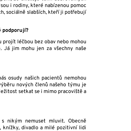
Jsou i rodiny, které nabízenou pomoc
, sociálně slabších, kteří ji potřebují
ě podporují?
ou projít léčbou bez obav nebo mohou
é. Já jim mohu jen za všechny naše
 nás osudy našich pacientů nemohou
výběru nových členů našeho týmu je
ležitost setkat se i mimo pracoviště a
 s nikým nemuset mluvit. Obecně
knížky, divadlo a milé pozitivní lidi