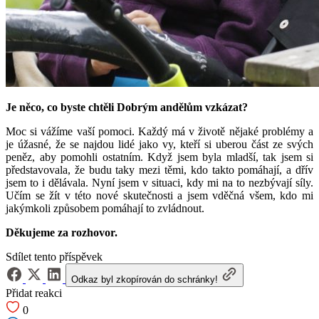
Je něco, co byste chtěli Dobrým andělům vzkázat?
Moc si vážíme vaší pomoci. Každý má v životě nějaké problémy a
je úžasné, že se najdou lidé jako vy, kteří si uberou část ze svých
peněz, aby pomohli ostatním. Když jsem byla mladší, tak jsem si
představovala, že budu taky mezi těmi, kdo takto pomáhají, a dřív
jsem to i dělávala. Nyní jsem v situaci, kdy mi na to nezbývají síly.
Učím se žít v této nové skutečnosti a jsem vděčná všem, kdo mi
jakýmkoli způsobem pomáhají to zvládnout.
Děkujeme za rozhovor.
Sdílet tento příspěvek
Odkaz byl zkopírován do schránky!
Přidat reakci
0