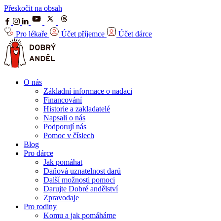
Přeskočit na obsah
Pro lékaře
Účet příjemce
Účet dárce
O nás
Základní informace o nadaci
Financování
Historie a zakladatelé
Napsali o nás
Podporují nás
Pomoc v číslech
Blog
Pro dárce
Jak pomáhat
Daňová uznatelnost darů
Další možnosti pomoci
Darujte Dobré andělství
Zpravodaje
Pro rodiny
Komu a jak pomáháme