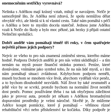
onemocněním sestřičky vyrovnává?
Nelinka s Adélkou mají krásný vztah, milují se navzájem. Nelče je
samozřejmě líto, že Adélka není zdravá, že spolu nemůžou dělat
obvyklé věci, ale hledá si k ní vlastní cestu. Také nám pomáhá s péčí
o Adélku a bere to myslím docela statečně. Jednou jsme Adélku
vzali k Nelče do školy a bylo moc pěkné, jak hezky ji přijali ostatní
Nelinčini spolužáci.
Dobří andělé vám pomáhají téměř tři roky, v čem spatřujete
největší přínos jejich podpory?
Nejvíc ze všeho to pro nás znamená zmírnění stresu, kterého máme
hodně. Podpora Dobrých andělů je pro nás velmi uklidňující – a tím
nemám na mysli pouze finanční stránku pomoci. Peníze, které
dostáváme, vnímáme jako symbol toho, že na nás lidé myslí, a i tím
nám pomáhají situaci zvládnout. Kdybychom podporu neměli,
museli bychom se mnohem více štvát, abychom vydělali více peněz,
a to bychom dlouhodobě nezvládli. Náš život by také zesmutněl a
ještě více by se scvrkl, protože bychom na normální život neměli
dost peněz. Pomoc používáme třeba i na tak obyčejnou záležitost
jako je provoz auta, protože jet někam s Adélkou hromadnými
dopravními prostředky je velmi náročné. Skvělé je, že můžeme
Adélce koupit pomůcky, které jí pomáhají – většinou různé
rehabilitační věci nebo příslušenství ke kočárku. Díky podpoře je