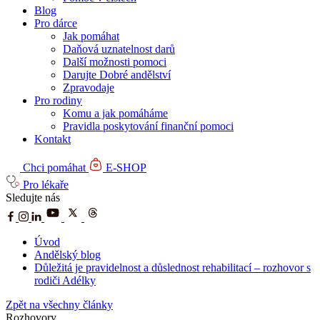
Blog
Pro dárce
Jak pomáhat
Daňová uznatelnost darů
Další možnosti pomoci
Darujte Dobré andělství
Zpravodaje
Pro rodiny
Komu a jak pomáháme
Pravidla poskytování finanční pomoci
Kontakt
Chci pomáhat
E-SHOP
Pro lékaře
Sledujte nás
Úvod
Andělský blog
Důležitá je pravidelnost a důslednost rehabilitací – rozhovor s
rodiči Adélky
Zpět na všechny články
Rozhovory