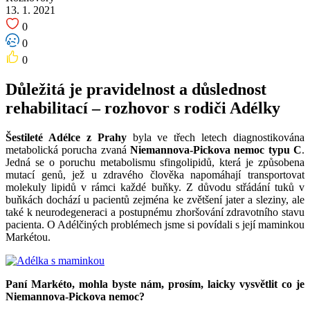
13. 1. 2021
0
0
0
Důležitá je pravidelnost a důslednost
rehabilitací – rozhovor s rodiči Adélky
Šestileté Adélce z Prahy
byla ve třech letech diagnostikována
metabolická porucha zvaná
Niemannova-Pickova nemoc typu C
.
Jedná se o poruchu metabolismu sfingolipidů, která je způsobena
mutací genů, jež u zdravého člověka napomáhají transportovat
molekuly lipidů v rámci každé buňky. Z důvodu střádání tuků v
buňkách dochází u pacientů zejména ke zvětšení jater a sleziny, ale
také k neurodegeneraci a postupnému zhoršování zdravotního stavu
pacienta. O Adélčiných problémech jsme si povídali s její maminkou
Markétou.
Paní Markéto, mohla byste nám, prosím, laicky vysvětlit co je
Niemannova-Pickova nemoc?