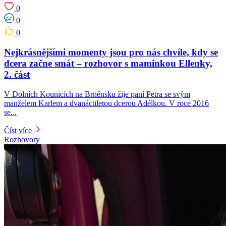
0
0
0
Nejkrásnějšími momenty jsou pro nás chvíle, kdy se
dcera začne smát – rozhovor s maminkou Ellenky,
2. část
V Dolních Kounicích na Brněnsku žije paní Petra se svým
manželem Karlem a dvanáctiletou dcerou Adélkou. V roce 2016
se...
Číst více
Rozhovory