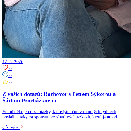
12. 5. 2026
0
0
0
Z vašich dotazů: Rozhovor s Petrem Sýkorou a
Šárkou Procházkovou
Velmi děkujeme za otázky, které jste nám v minulých týdnech
poslali, a taky za spoustu povzbudivých vzkazů, které jsme od...
Číst více