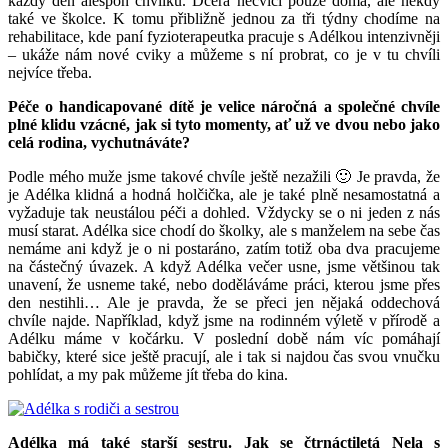
každý den alespoň chvilku. Dcera necvičí pouze doma, ale někdy
také ve školce. K tomu přibližně jednou za tři týdny chodíme na
rehabilitace, kde paní fyzioterapeutka pracuje s Adélkou intenzivněji
– ukáže nám nové cviky a můžeme s ní probrat, co je v tu chvíli
nejvíce třeba.
Péče o handicapované dítě je velice náročná a společné chvíle
plné klidu vzácné, jak si tyto momenty, ať už ve dvou nebo jako
celá rodina, vychutnáváte?
Podle mého muže jsme takové chvíle ještě nezažili 🙂 Je pravda, že
je Adélka klidná a hodná holčička, ale je také plně nesamostatná a
vyžaduje tak neustálou péči a dohled. Vždycky se o ni jeden z nás
musí starat. Adélka sice chodí do školky, ale s manželem na sebe čas
nemáme ani když je o ni postaráno, zatím totiž oba dva pracujeme
na částečný úvazek. A když Adélka večer usne, jsme většinou tak
unavení, že usneme také, nebo doděláváme práci, kterou jsme přes
den nestihli… Ale je pravda, že se přeci jen nějaká oddechová
chvíle najde. Například, když jsme na rodinném výletě v přírodě a
Adélku máme v kočárku. V poslední době nám víc pomáhají
babičky, které sice ještě pracují, ale i tak si najdou čas svou vnučku
pohlídat, a my pak můžeme jít třeba do kina.
Adélka má také starší sestru. Jak se čtrnáctiletá Nela s