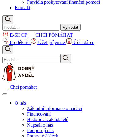
Pravidla poskytování finanční pomoci
Kontakt
Vyhledat
E-SHOP
CHCI POMÁHAT
Pro lékaře
Účet příjemce
Účet dárce
Chci pomáhat
O nás
Základní informace o nadaci
Financování
Historie a zakladatelé
Napsali o nás
Podporují nás
Pomoc v číslech