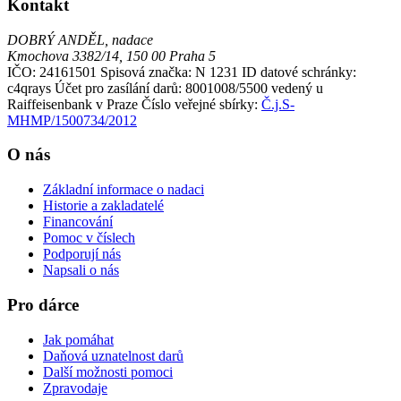
Kontakt
DOBRÝ ANDĚL, nadace
Kmochova 3382/14, 150 00 Praha 5
IČO: 24161501
Spisová značka: N 1231
ID datové schránky:
c4qrays
Účet pro zasílání darů: 8001008/5500 vedený u
Raiffeisenbank v Praze
Číslo veřejné sbírky:
Č.j.S-
MHMP/1500734/2012
O nás
Základní informace o nadaci
Historie a zakladatelé
Financování
Pomoc v číslech
Podporují nás
Napsali o nás
Pro dárce
Jak pomáhat
Daňová uznatelnost darů
Další možnosti pomoci
Zpravodaje