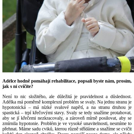
Adélce hodně pomáhají rehabilitace, popsali byste nám, prosím,
jak s ní cvičíte?
Není to nic složitého, ale důležitá je pravidelnost a důslednost.
Adélka má poměrně komplexní problém se svaly. Na jednu stranu je
hypotonická – má nízké svalové napětí, a na stranu druhou je
spastická – trpí křečovými stavy. Svaly se tedy snažíme protahovat,
aby se jí křečemi nezkracovaly, a zároveň mírně posilovat, aby se
zmírnila hypotonie. Problém je ve vysoké unavitelnosti, nesmíme to
přehnat. Máme sadu cviků, kterou různě střídáme a snažíme se cvičit