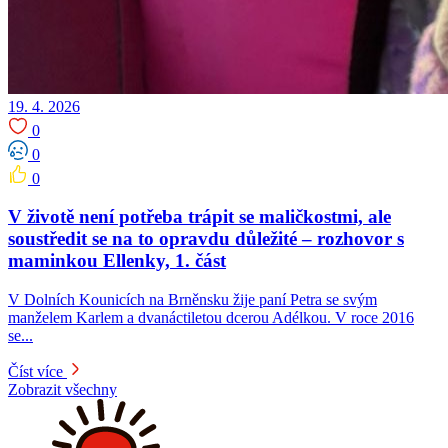
19. 4. 2026
0
0
0
V životě není potřeba trápit se maličkostmi, ale
soustředit se na to opravdu důležité – rozhovor s
maminkou Ellenky, 1. část
V Dolních Kounicích na Brněnsku žije paní Petra se svým
manželem Karlem a dvanáctiletou dcerou Adélkou. V roce 2016
se...
Číst více
Zobrazit všechny