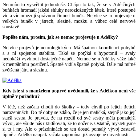
Neumím to vysvětlit jednoduše. Chápu to tak, že se v Adélčiných
buňkách hromadí jakési shluky nerozložených látek, které postupně
víc a víc omezují správnou činnost buněk. Nejvíce se to projevuje u
velkých buněk v játrech, slezině, mozku a vůbec celé nervové
soustavě.
Popište nám, prosím, jak se nemoc projevuje u Adélky?
Nejvíce projevů je neurologických. Má špatnou koordinaci pohybů
a s ní spojenou stabilitu. Také se potýká s hypotonií – svaly
nedokáží vyvinout dostatečné napětí. Nemoc se u Adélky váže také
k mentálnímu postižení. Špatně vidí a špatně polyká. Dále má mírně
zvětšená játra a slezinu.
Kdy jste si s manželem poprvé uvědomili, že s Adélkou není vše
úplně v pořádku?
V létě, než začala chodit do školky – tedy chvíli po jejích třetích
narozeninách. Do té doby se zdálo, že je jen maličká, stejně jako její
starší sestra. Je pravda, že na rozdíl od své sestry měla pomalejší
vývoj, ale všude nás uklidňovali, že to dožene. Ostatně, mysleli jsme
si to i my. Ale o prázdninách se ten dosud pomalý vývoj zastavil
úplně a Adélka naopak začala zapomínat již osvojené dovednosti.