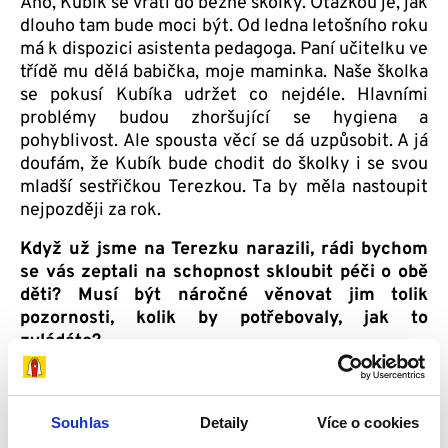
Ano, Kubík se vrátí do běžné školky. Otázkou je, jak
dlouho tam bude moci být. Od ledna letošního roku
má k dispozici asistenta pedagoga. Paní učitelku ve
třídě mu dělá babička, moje maminka. Naše školka
se pokusí Kubíka udržet co nejdéle. Hlavními
problémy budou zhoršující se hygiena a
pohyblivost. Ale spousta věcí se dá uzpůsobit. A já
doufám, že Kubík bude chodit do školky i se svou
mladší sestřičkou Terezkou. Ta by měla nastoupit
nejpozději za rok.
Když už jsme na Terezku narazili, rádi bychom
se vás zeptali na schopnost skloubit péči o obě
děti? Musí být náročné věnovat jim tolik
pozornosti, kolik by potřebovaly, jak to
zvládáte?
Všude říkám, že máme teď dvojčata. Je to náročné.
Musíme i chceme to zvládnout, obě děti nás
Souhlas
Detaily
Více o cookies
potřebují. Máme širší rodinu, která nám hodně