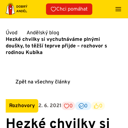
Přeskočit
Chci pomáhat
na
obsah
Úvod
Andělský blog
Hezké chvilky si vychutnáváme plnými
doušky, to těžší teprve přijde – rozhovor s
rodinou Kubíka
Zpět na všechny články
Rozhovory
2. 6. 2021
0
0
0
Hezké chvilky si