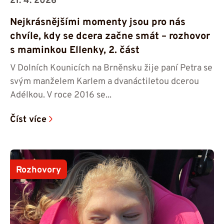
21. 4. 2026
Nejkrásnějšími momenty jsou pro nás
chvíle, kdy se dcera začne smát – rozhovor
s maminkou Ellenky, 2. část
V Dolních Kounicích na Brněnsku žije paní Petra se
svým manželem Karlem a dvanáctiletou dcerou
Adélkou. V roce 2016 se...
Číst více
Rozhovory