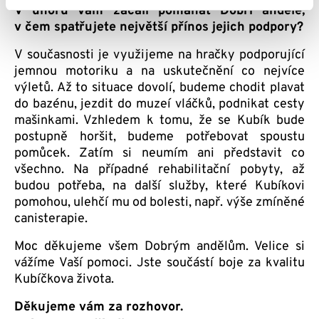
V únoru vám začali pomáhat Dobří andělé,
v čem spatřujete největší přínos jejich podpory?
V současnosti je využijeme na hračky podporující
jemnou motoriku a na uskutečnění co nejvíce
výletů. Až to situace dovolí, budeme chodit plavat
do bazénu, jezdit do muzeí vláčků, podnikat cesty
mašinkami. Vzhledem k tomu, že se Kubík bude
postupně horšit, budeme potřebovat spoustu
pomůcek. Zatím si neumím ani představit co
všechno. Na případné rehabilitační pobyty, až
budou potřeba, na další služby, které Kubíkovi
pomohou, ulehčí mu od bolesti, např. výše zmíněné
canisterapie.
Moc děkujeme všem Dobrým andělům. Velice si
vážíme Vaší pomoci. Jste součástí boje za kvalitu
Kubíčkova života.
Děkujeme vám za rozhovor.