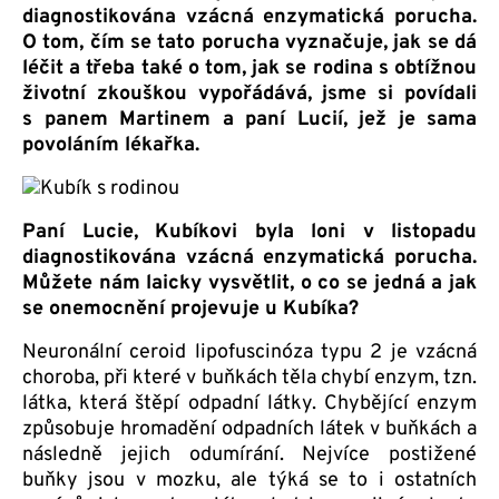
diagnostikována vzácná enzymatická porucha.
O tom, čím se tato porucha vyznačuje, jak se dá
léčit a třeba také o tom, jak se rodina s obtížnou
životní zkouškou vypořádává, jsme si povídali
s panem Martinem a paní Lucií, jež je sama
povoláním lékařka.
Paní Lucie, Kubíkovi byla loni v listopadu
diagnostikována vzácná enzymatická porucha.
Můžete nám laicky vysvětlit, o co se jedná a jak
se onemocnění projevuje u Kubíka?
Neuronální ceroid lipofuscinóza typu 2 je vzácná
choroba, při které v buňkách těla chybí enzym, tzn.
látka, která štěpí odpadní látky. Chybějící enzym
způsobuje hromadění odpadních látek v buňkách a
následně jejich odumírání. Nejvíce postižené
buňky jsou v mozku, ale týká se to i ostatních