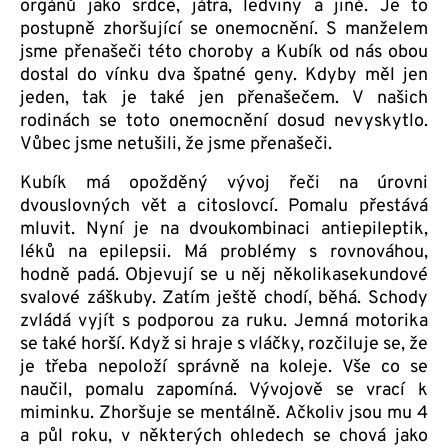
orgánů jako srdce, játra, ledviny a jiné. Je to
postupně zhoršující se onemocnění. S manželem
jsme přenašeči této choroby a Kubík od nás obou
dostal do vínku dva špatné geny. Kdyby měl jen
jeden, tak je také jen přenašečem. V našich
rodinách se toto onemocnění dosud nevyskytlo.
Vůbec jsme netušili, že jsme přenašeči.
Kubík má opožděný vývoj řeči na úrovni
dvouslovných vět a citoslovcí. Pomalu přestává
mluvit. Nyní je na dvoukombinaci antiepileptik,
léků na epilepsii. Má problémy s rovnováhou,
hodně padá. Objevují se u něj několikasekundové
svalové záškuby. Zatím ještě chodí, běhá. Schody
zvládá vyjít s podporou za ruku. Jemná motorika
se také horší. Když si hraje s vláčky, rozčiluje se, že
je třeba nepoloží správně na koleje. Vše co se
naučil, pomalu zapomíná. Vývojově se vrací k
miminku. Zhoršuje se mentálně. Ačkoliv jsou mu 4
a půl roku, v některých ohledech se chová jako