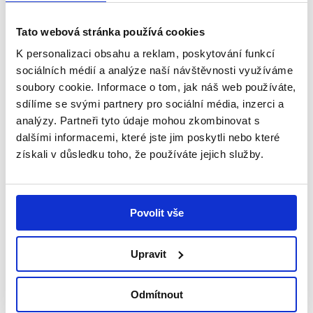
pomáhá. Hlavně s hlídáním Terezky, když
s Kubíkem skoro každý den někam jezdíme. Manžel
pracuje a taky hodně pomáhá, je mou oporou.
Tato webová stránka používá cookies
Terezka je šikovná holčička a už si vyhraje sama.
K personalizaci obsahu a reklam, poskytování funkcí
Snažím se vymyslet aktivity, aby se zapojili obě
sociálních médií a analýze naší návštěvnosti využíváme
děti. Když je manžel doma, tak se věnujeme každý
soubory cookie. Informace o tom, jak náš web používáte,
jednomu, nebo společně podnikáme procházky.
sdílíme se svými partnery pro sociální média, inzerci a
Kubík dostal rehabilitační tříkolku a během tří dnů
analýzy. Partneři tyto údaje mohou zkombinovat s
se na ní naučil šlapat, což nás nesmírně potěšilo.
dalšími informacemi, které jste jim poskytli nebo které
získali v důsledku toho, že používáte jejich služby.
Bojujeme za každou minutu kvalitního života. A
zároveň se věnujeme i Terezce, která nám dělá
radost svými pokroky, a u které víme, že je zdravá
a co se naučí, nezapomene. Terezka je hnací motor,
Povolit vše
který nás posiluje. Pořád se dá ale říci, že jsme na
začátku toho „pekla“. To těžší teprve přijde, až
Kubík přestane mluvit, chodit, až z něho bude jen
Upravit
slepý ležáček, až nebude…
Odmítnout