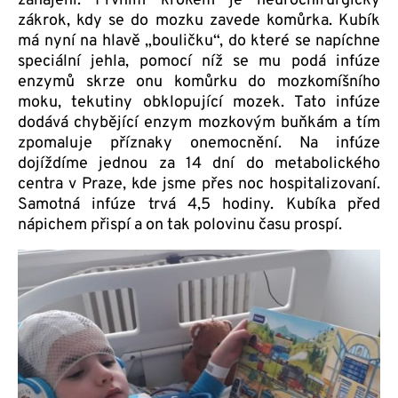
zahájení. Prvním krokem je neurochirurgický
zákrok, kdy se do mozku zavede komůrka. Kubík
má nyní na hlavě „bouličku“, do které se napíchne
speciální jehla, pomocí níž se mu podá infúze
enzymů skrze onu komůrku do mozkomíšního
moku, tekutiny obklopující mozek. Tato infúze
dodává chybějící enzym mozkovým buňkám a tím
zpomaluje příznaky onemocnění. Na infúze
dojíždíme jednou za 14 dní do metabolického
centra v Praze, kde jsme přes noc hospitalizovaní.
Samotná infúze trvá 4,5 hodiny. Kubíka před
nápichem přispí a on tak polovinu času prospí.