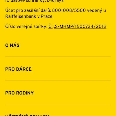
ID datové schránky: c4qrays
Účet pro zasílání darů: 8001008/5500 vedený u
Raiffeisenbank v Praze
Číslo veřejné sbírky:
Č.j.S-MHMP/1500734/2012
O NÁS
Základní informace o nadaci
Historie a zakladatelé
PRO DÁRCE
Financování
Jak pomáhat
Pomoc v číslech
Daňová uznatelnost darů
PRO RODINY
Podporují nás
Další možnosti pomoci
Komu a jak pomáháme
Napsali o nás
Zpravodaje