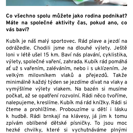
Co všechno spolu můžete jako rodina podnikat?
Máte na společné aktivity čas, pokud ano, co
vás baví?
Kubík je náš malý sportovec. Rád plave a jezdí na
odrážedle. Chodili jsme na dlouhé výlety. Ještě
loni v létě ušel 15 km. Baví nás plavání, cyklistika,
výlety, společné vaření, zahrada. Kubík rád pomáhá
ať už s vařením, zaléváním, nebo i s uklízením. Je
velkým milovníkem vlaků a přejezdů. Takže
minimálně každý týden se jezdíme dívat na vlaky a
vymýšlíme výlety vlakem. Na bazén si musíme
počkat, až se opatření rozvolní. Rádi něco tvoříme,
nalepujeme, kreslíme. Kubík má rád knížky. Rádi si
čteme a prohlížíme. Probouzíme u dětí i lásku
k hudbě. Rádi brnkají na klávesy, já jim k tomu
zpívám oblíbené dětské písničky. To jsou moc
hezké chvilky, které si vychutnáváme plnými