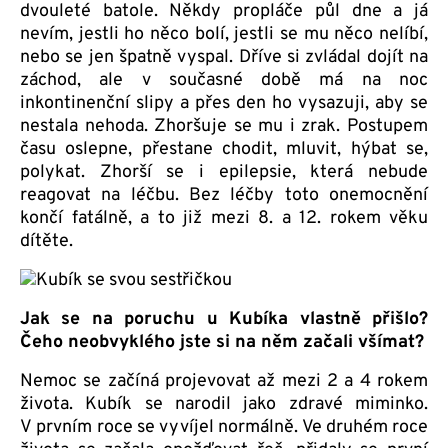
dvouleté batole. Někdy propláče půl dne a já
nevím, jestli ho něco bolí, jestli se mu něco nelíbí,
nebo se jen špatně vyspal. Dříve si zvládal dojít na
záchod, ale v současné době má na noc
inkontinenční slipy a přes den ho vysazuji, aby se
nestala nehoda. Zhoršuje se mu i zrak. Postupem
času oslepne, přestane chodit, mluvit, hýbat se,
polykat. Zhorší se i epilepsie, která nebude
reagovat na léčbu. Bez léčby toto onemocnění
končí fatálně, a to již mezi 8. a 12. rokem věku
dítěte.
Jak se na poruchu u Kubíka vlastně přišlo?
Čeho neobvyklého jste si na něm začali všímat?
Nemoc se začíná projevovat až mezi 2 a 4 rokem
života. Kubík se narodil jako zdravé miminko.
V prvním roce se vyvíjel normálně. Ve druhém roce