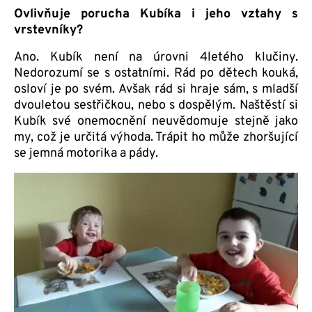
Ovlivňuje porucha Kubíka i jeho vztahy s
vrstevníky?
Ano. Kubík není na úrovni 4letého klučiny.
Nedorozumí se s ostatními. Rád po dětech kouká,
osloví je po svém. Avšak rád si hraje sám, s mladší
dvouletou sestřičkou, nebo s dospělým. Naštěstí si
Kubík své onemocnění neuvědomuje stejně jako
my, což je určitá výhoda. Trápit ho může zhoršující
se jemná motorika a pády.