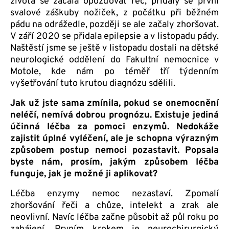
života se začala opožďovat řeč, přidaly se první
svalové záškuby nožiček, z počátku při běžném
pádu na odrážedle, později se ale začaly zhoršovat.
V září 2020 se přidala epilepsie a v listopadu pády.
Naštěstí jsme se ještě v listopadu dostali na dětské
neurologické oddělení do Fakultní nemocnice v
Motole, kde nám po téměř tří týdenním
vyšetřování tuto krutou diagnózu sdělili.
Jak už jste sama zmínila, pokud se onemocnění
neléčí, nemívá dobrou prognózu. Existuje jediná
účinná léčba za pomoci enzymů. Nedokáže
zajistit úplné vyléčení, ale je schopna výrazným
způsobem postup nemoci pozastavit. Popsala
byste nám, prosím, jakým způsobem léčba
funguje, jak je možné ji aplikovat?
Léčba enzymy nemoc nezastaví. Zpomalí
zhoršování řeči a chůze, intelekt a zrak ale
neovlivní. Navíc léčba začne působit až půl roku po