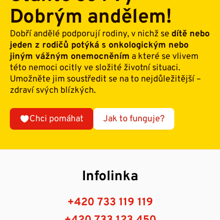
Dobrým andělem!
Dobří andělé podporují rodiny, v nichž se
dítě nebo
jeden z rodičů potýká s onkologickým nebo
jiným vážným onemocněním
a které se vlivem
této nemoci ocitly ve složité životní situaci.
Umožněte jim soustředit se na to nejdůležitější –
zdraví svých blízkých.
Chci pomáhat
Jak to funguje?
Infolinka
+420 733 119 119