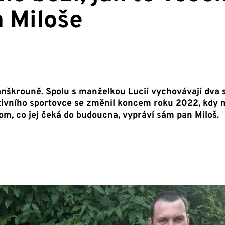
a Miloše
Lanškrouně. Spolu s manželkou Lucií vychovávají dva
aktivního sportovce se změnil koncem roku 2022, kdy m
tom, co jej čeká do budoucna, vypráví sám pan Miloš.