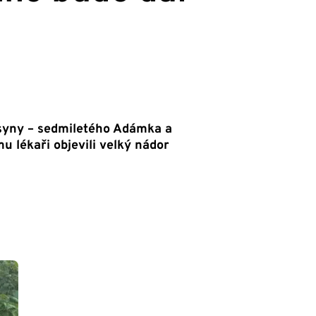
 syny – sedmiletého Adámka a
u lékaři objevili velký nádor