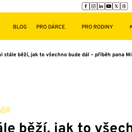
BLOG
PRO DÁRCE
PRO RODINY
 stále běží, jak to všechno bude dál – příběh pana Mi
0
le běží, jak to všec