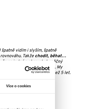
 špatně vidím i slyším, špatně
m rovnováhu. Takže
chodit, běhat…
o, že se jedná o obrovskobuněčný
po nějakém čase může i vrátit. My
 pacientů se dožije i více než 5 let.
Více o cookies