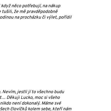
 když něco potřebují, na nákup
e tušili, že mě pravděpodobně
odinou na procházku či výlet, pořídil
 Nevím, jestli jí to všechno budu
st… Děkuji Lucko, moc si všeho
u, nikdo není dokonalý. Máme své
 všech človíčků kolem sebe, kteří nám