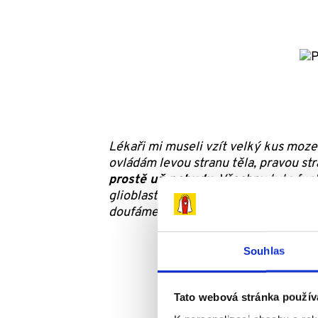
Lékaři mi museli vzít velký kus mozeč
ovládám levou stranu těla, pravou s
prostě už nebudu
. Všechny tyto fun
glioblastom mozečku,
nejagresivněj
doufáme, že to nebude náš případ. Z d
Souhlas
Tato webová stránka použív