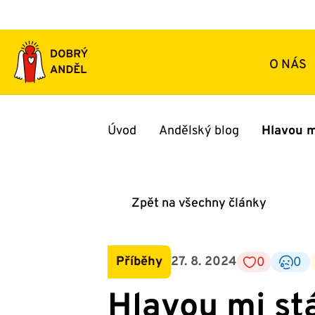
Přeskočit
na
obsah
O NÁS
Úvod
Andělský blog
Hlavou mi
Zpět na všechny články
Příběhy
27. 8. 2024
0
0
Hlavou mi stá