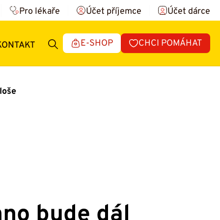
Pro lékaře
Účet příjemce
Účet dárce
E-SHOP
CHCI POMÁHAT
KONTAKT
loše
hno bude dál