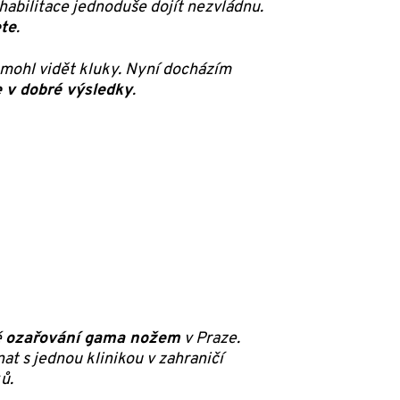
habilitace jednoduše dojít nezvládnu.
ete
.
emohl vidět kluky. Nyní docházím
 v dobré výsledky
.
é
ozařování gama nožem
v Praze.
nat s jednou klinikou v zahraničí
ů.