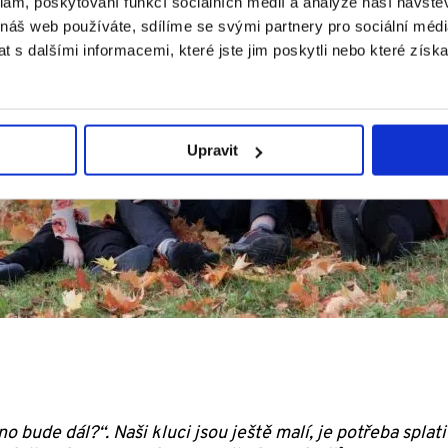
klam, poskytování funkcí sociálních médií a analýze naší návšt
 náš web používáte, sdílíme se svými partnery pro sociální média
 s dalšími informacemi, které jste jim poskytli nebo které získa
Upravit
o bude dál?“. Naši kluci jsou ještě malí, je potřeba spla