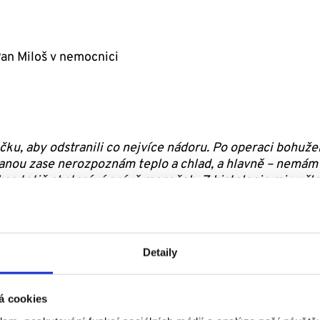
ku, aby odstranili co nejvíce nádoru. Po operaci bohužel
tranou zase nerozpoznám teplo a chlad, a hlavně – nemá
kce totiž obstarává právě mozeček. Z histologie mi vyšl
ší typ nádoru, kterého se nedá úplně zbavit
, navíc se 
ostupných informací vím, že průměr přežití je 2 roky. 5 %
Detaily
á cookies