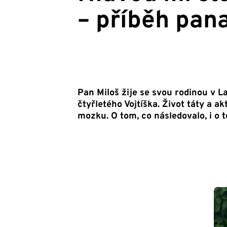
– příběh pan
Pan Miloš žije se svou rodinou v 
čtyřletého Vojtíška. Život táty a 
mozku. O tom, co následovalo, i o 