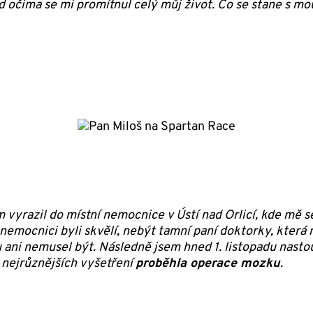
řed očima se mi promítnul celý můj život. Co se stane s 
yrazil do místní nemocnice v Ústí nad Orlicí, kde mě s
V nemocnici byli skvělí, nebýt tamní paní doktorky, kter
u ani nemusel být. Následně jsem hned 1. listopadu nasto
 nejrůznějších vyšetření
proběhla operace mozku
.