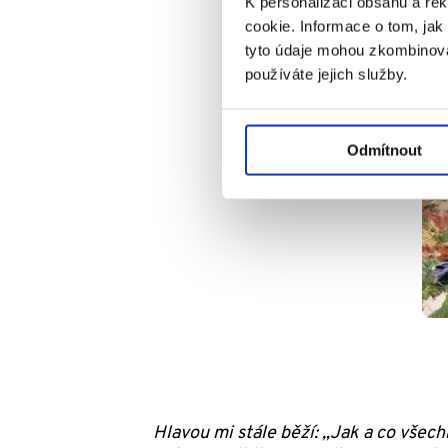
K personalizaci obsahu a re
cookie. Informace o tom, jak
tyto údaje mohou zkombinovat
používáte jejich služby.
Odmítnout
Hlavou mi stále běží: „Jak a co všechn