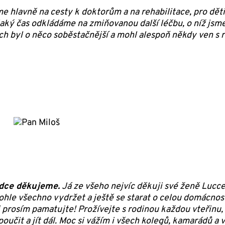
 hlavně na cesty k doktorům a na rehabilitace, pro děti
ějaký čas odkládáme na zmiňovanou další léčbu, o níž jsm
ch byl o něco soběstačnější a mohl alespoň někdy ven s r
dce děkujeme.
Já ze všeho nejvíc děkuji své ženě Lucce.
tohle všechno vydržet a ještě se starat o celou domácno
 si prosím pamatujte! Prožívejte s rodinou každou vteřin
 poučit a jít dál. Moc si vážím i všech kolegů, kamarádů a