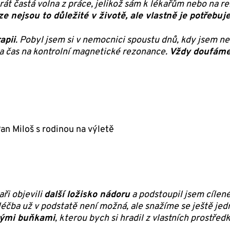
át častá volna z práce, jelikož sám k lékařům nebo na re
ze nejsou to důležité v životě, ale vlastně je potřebuj
apii
. Pobyl jsem si v nemocnici spoustu dnů, kdy jsem n
za čas na kontrolní magnetické rezonance.
Vždy doufáme
ři objevili
další ložisko nádoru
a podstoupil jsem cílen
 léčba už v podstatě není možná, ale snažíme se ještě jed
ckými buňkami
, kterou bych si hradil z vlastních prostředk