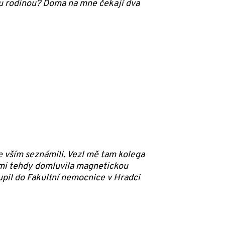
mou rodinou? Doma na mne čekají dva
e vším seznámili. Vezl mě tam kolega
á mi tehdy domluvila magnetickou
upil do Fakultní nemocnice v Hradci