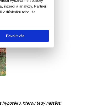
ěvnosti využíváme soubory
, inzerci a analýzy. Partneři
li v důsledku toho, že
Povolit vše
tit hypotéku, kterou tedy naštěstí