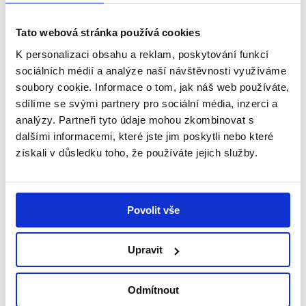
rodiny poděkovat. Moc si vašich příspěvků vážíme
a používáme je výhradně ke zlepšení Adélčina
Tato webová stránka používá cookies
stavu. Adélka dělá pokroky i díky vám. Děkujeme
K personalizaci obsahu a reklam, poskytování funkcí
všem!
sociálních médií a analýze naší návštěvnosti využíváme
Děkujeme za rozhovor.
soubory cookie. Informace o tom, jak náš web používáte,
sdílíme se svými partnery pro sociální média, inzerci a
analýzy. Partneři tyto údaje mohou zkombinovat s
dalšími informacemi, které jste jim poskytli nebo které
získali v důsledku toho, že používáte jejich služby.
Povolit vše
Upravit
Odmítnout