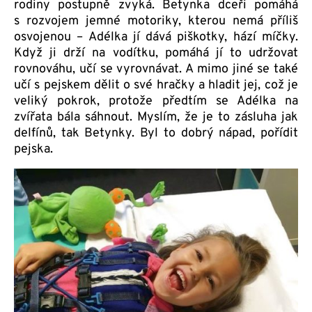
rodiny postupně zvyká. Betynka dceři pomáhá
s rozvojem jemné motoriky, kterou nemá příliš
osvojenou – Adélka jí dává piškotky, hází míčky.
Když ji drží na vodítku, pomáhá jí to udržovat
rovnováhu, učí se vyrovnávat. A mimo jiné se také
učí s pejskem dělit o své hračky a hladit jej, což je
veliký pokrok, protože předtím se Adélka na
zvířata bála sáhnout. Myslím, že je to zásluha jak
delfínů, tak Betynky. Byl to dobrý nápad, pořídit
pejska.