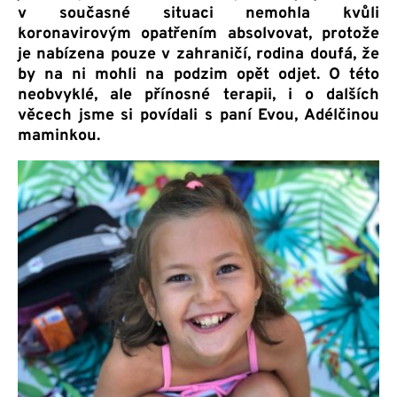
v současné situaci nemohla kvůli
koronavirovým opatřením absolvovat, protože
je nabízena pouze v zahraničí, rodina doufá, že
by na ni mohli na podzim opět odjet. O této
neobvyklé, ale přínosné terapii, i o dalších
věcech jsme si povídali s paní Evou, Adélčinou
maminkou.