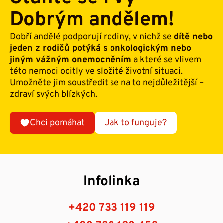
Dobrým andělem!
Dobří andělé podporují rodiny, v nichž se
dítě nebo
jeden z rodičů potýká s onkologickým nebo
jiným vážným onemocněním
a které se vlivem
této nemoci ocitly ve složité životní situaci.
Umožněte jim soustředit se na to nejdůležitější –
zdraví svých blízkých.
Chci pomáhat
Jak to funguje?
Infolinka
+420 733 119 119