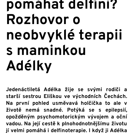
pomáhat delfíni?
Rozhovor o
neobvyklé terapii
s maminkou
Adélky
Jedenáctiletá Adélka žije se svými rodiči a
starší sestrou Eliškou ve východních Čechách.
Na první pohled usměvavá holčička to ale v
životě nemá snadné. Potýká se s epilepsií,
opožděným psychomotorickým vývojem a oční
vadou. Na její cestě k plnohodnotnějšímu životu
jí velmi pomáhá i delfinoterapie. I když ji Adélka