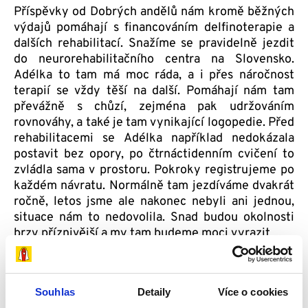
Příspěvky od Dobrých andělů nám kromě běžných
výdajů pomáhají s financováním delfinoterapie a
dalších rehabilitací. Snažíme se pravidelně jezdit
do neurorehabilitačního centra na Slovensko.
Adélka to tam má moc ráda, a i přes náročnost
terapií se vždy těší na další. Pomáhají nám tam
převážně s chůzí, zejména pak udržováním
rovnováhy, a také je tam vynikající logopedie. Před
rehabilitacemi se Adélka například nedokázala
postavit bez opory, po čtrnáctidenním cvičení to
zvládla sama v prostoru. Pokroky registrujeme po
každém návratu. Normálně tam jezdíváme dvakrát
ročně, letos jsme ale nakonec nebyli ani jednou,
situace nám to nedovolila. Snad budou okolnosti
brzy příznivější a my tam budeme moci vyrazit…
Je něco, co byste chtěla Dobrým andělům
vzkázat?
Souhlas
Detaily
Více o cookies
Dobrým andělům bych chtěla jménem celé naší