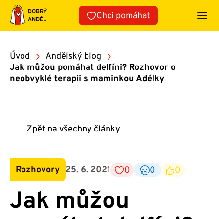
Přeskočit
Chci pomáhat
na
obsah
Úvod
Andělský blog
Jak můžou pomáhat delfíni? Rozhovor o
neobvyklé terapii s maminkou Adélky
Zpět na všechny články
Rozhovory
25. 6. 2021
0
0
0
Jak můžou