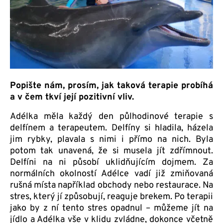
Popište nám, prosím, jak taková terapie probíhá
a v čem tkví její pozitivní vliv.
Adélka měla každý den půlhodinové terapie s
delfínem a terapeutem. Delfíny si hladila, házela
jim rybky, plavala s nimi i přímo na nich. Byla
potom tak unavená, že si musela jít zdřímnout.
Delfíni na ni působí uklidňujícím dojmem. Za
normálních okolností Adélce vadí již zmiňovaná
rušná místa například obchody nebo restaurace. Na
stres, který jí způsobují, reaguje brekem. Po terapii
jako by z ní tento stres opadnul – můžeme jít na
jídlo a Adélka vše v klidu zvládne, dokonce včetně