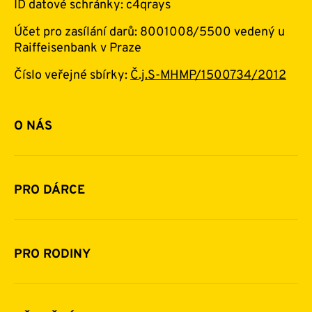
ID datové schránky: c4qrays
Účet pro zasílání darů: 8001008/5500 vedený u
Raiffeisenbank v Praze
Číslo veřejné sbírky:
Č.j.S-MHMP/1500734/2012
O NÁS
Základní informace o nadaci
Historie a zakladatelé
PRO DÁRCE
Financování
Jak pomáhat
Pomoc v číslech
Daňová uznatelnost darů
PRO RODINY
Podporují nás
Další možnosti pomoci
Komu a jak pomáháme
Napsali o nás