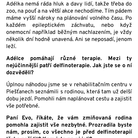
Adélka nemá ráda hluk a davy lidí, takže třeba do
zoo, na pouť a na větší akce nechodíme. Tím pádem
máme vyšší nároky na plánování volného času. Po
každém epileptickém záchvatu, nebo když
onemocní například běžným nachlazením, je vždy
několik dní hodně unavená. Ani se neposadí, jenom
leží.
A
délce pomáhají různé terapie. Mezi ty
nejúčinnější patří delfinoterapie. Jak jste se o ní
dozvěděli?
Úplnou náhodou jsme se v rehabilitačním centru v
Piešťanech seznámili s rodinou, která tam už delší
dobu jezdí. Pomohli nám naplánovat cestu a zajistit
vše potřebné.
Paní Evo, říkáte, že vám zmiňovaná rodina
pomohla zajistit vše nezbytné. Prozradila byste
nám, prosím, co všechno je před delfinoterapií