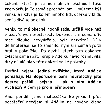
čekání, které ji za normálních okolností také
znervózňuje. To samé s procházkami – můžeme být
venku a i když je kolem mnoho lidí, dcerka v klidu
sedí a dívá se po okolí.
Venku to má obecně hodně ráda, určitě více než
v uzavřených prostorech. Dokonce ani doma dřív
moc dlouho nevydržela, byla nervózní. Díky
delfinoterapii se to změnilo, nyní si i sama vydrží
hrát v pokojíčku. Po devíti letech tam dokonce
zvládla sama spát. Terapie Adélku navíc rozmluvila,
díky ní udělala v této oblasti velké pokroky.
Delfíni nejsou jediná zvířátka, která Adélce
pomáhají. Na doporučení paní neuroložky jste
dcerce pořídili pejska – jak s ním Adélka
vychází? V čem je pro ni přínosem?
Ano, pořídili jsme maltézáčka Betynku. I přes
počáteční nezájem si Adélka na nového člena