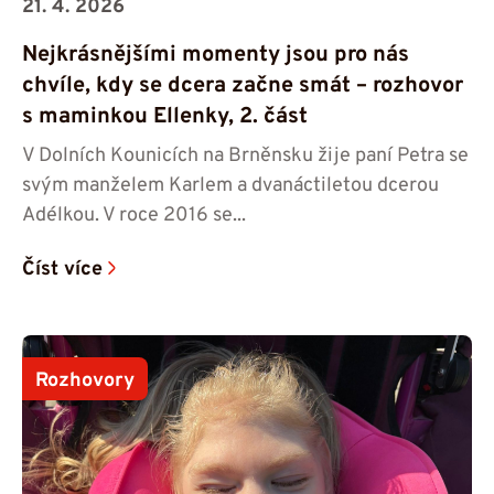
21. 4. 2026
Nejkrásnějšími momenty jsou pro nás
chvíle, kdy se dcera začne smát – rozhovor
s maminkou Ellenky, 2. část
V Dolních Kounicích na Brněnsku žije paní Petra se
svým manželem Karlem a dvanáctiletou dcerou
Adélkou. V roce 2016 se...
Číst více
Rozhovory