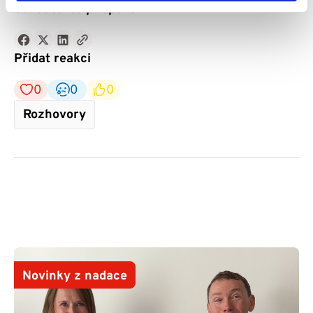
Sdílet tento příspěvek
Přidat reakci
0
0
0
Rozhovory
Novinky z nadace