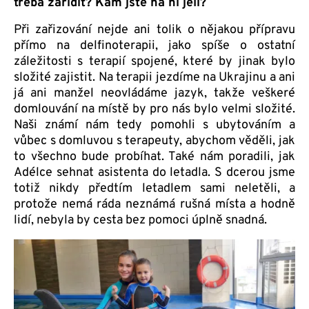
třeba zařídit? Kam jste na ni jeli?
Při zařizování nejde ani tolik o nějakou přípravu
přímo na delfinoterapii, jako spíše o ostatní
záležitosti s terapií spojené, které by jinak bylo
složité zajistit. Na terapii jezdíme na Ukrajinu a ani
já ani manžel neovládáme jazyk, takže veškeré
domlouvání na místě by pro nás bylo velmi složité.
Naši známí nám tedy pomohli s ubytováním a
vůbec s domluvou s terapeuty, abychom věděli, jak
to všechno bude probíhat. Také nám poradili, jak
Adélce sehnat asistenta do letadla. S dcerou jsme
totiž nikdy předtím letadlem sami neletěli, a
protože nemá ráda neznámá rušná místa a hodně
lidí, nebyla by cesta bez pomoci úplně snadná.