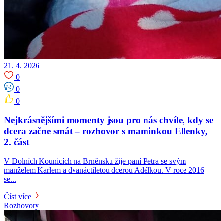
21. 4. 2026
0
0
0
Nejkrásnějšími momenty jsou pro nás chvíle, kdy se
dcera začne smát – rozhovor s maminkou Ellenky,
2. část
V Dolních Kounicích na Brněnsku žije paní Petra se svým
manželem Karlem a dvanáctiletou dcerou Adélkou. V roce 2016
se...
Číst více
Rozhovory