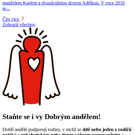
manželem Karlem a dvanáctiletou dcerou Adélkou. V roce 2016
se...
Číst více
Zobrazit všechny
Staňte se i vy Dobrým andělem!
Dobří andělé podporují rodiny, v nichž se
dítě nebo jeden z rodičů
potýká s onkologickým nebo jiným vážným onemocněním
a