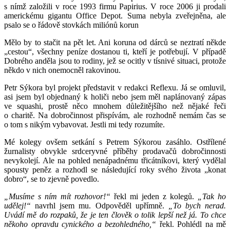
s nímž založili v roce 1993 firmu Papirius. V roce 2006 ji prodali
americkému gigantu Office Depot. Suma nebyla zveřejněna, ale
psalo se o řádově stovkách miliónů korun
Mělo by to stačit na pět let. Ani koruna od dárců se neztratí někde
„cestou“, všechny peníze dostanou ti, kteří je potřebují. V případě
Dobrého anděla jsou to rodiny, jež se ocitly v tísnivé situaci, protože
někdo v nich onemocněl rakovinou.
Petr Sýkora byl projekt představit v redakci Reflexu. Já se omluvil,
asi jsem byl objednaný k holiči nebo jsem měl naplánovaný zápas
ve squashi, prostě něco mnohem důležitějšího než nějaké řeči
o charitě. Na dobročinnost přispívám, ale rozhodně nemám čas se
o tom s nikým vybavovat. Jestli mi tedy rozumíte.
Mé kolegy ovšem setkání s Petrem Sýkorou zasáhlo. Ostřílené
žurnalisty obvykle srdceryvné příběhy prodavačů dobročinnosti
nevykolejí. Ale na pohled nenápadnému třicátníkovi, který vydělal
spousty peněz a rozhodl se následující roky svého života „konat
dobro“, se to zjevně povedlo.
„Musíme s ním mít rozhovor!“
řekl mi jeden z kolegů.
„Tak ho
udělej!“
navrhl jsem mu. Odpověděl upřímně.
„To bych nerad.
Uvádí mě do rozpaků, že je ten člověk o tolik lepší než já. To chce
někoho opravdu cynického a bezohledného,“
řekl. Pohlédl na mě