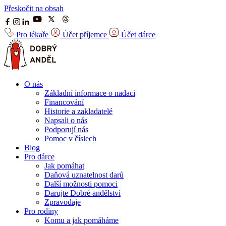
Přeskočit na obsah
Pro lékaře
Účet příjemce
Účet dárce
O nás
Základní informace o nadaci
Financování
Historie a zakladatelé
Napsali o nás
Podporují nás
Pomoc v číslech
Blog
Pro dárce
Jak pomáhat
Daňová uznatelnost darů
Další možnosti pomoci
Darujte Dobré andělství
Zpravodaje
Pro rodiny
Komu a jak pomáháme