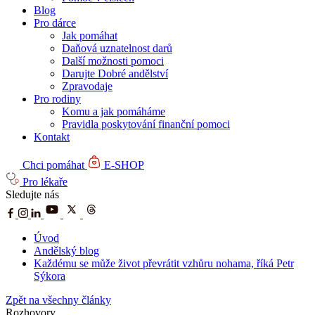
Blog
Pro dárce
Jak pomáhat
Daňová uznatelnost darů
Další možnosti pomoci
Darujte Dobré andělství
Zpravodaje
Pro rodiny
Komu a jak pomáháme
Pravidla poskytování finanční pomoci
Kontakt
Chci pomáhat
E-SHOP
Pro lékaře
Sledujte nás
Úvod
Andělský blog
Každému se může život převrátit vzhůru nohama, říká Petr
Sýkora
Zpět na všechny články
Rozhovory