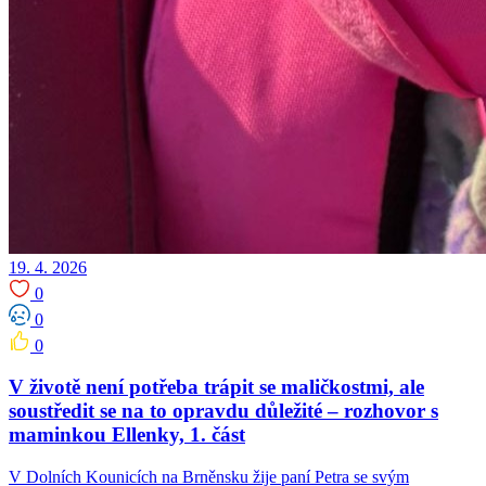
19. 4. 2026
0
0
0
V životě není potřeba trápit se maličkostmi, ale
soustředit se na to opravdu důležité – rozhovor s
maminkou Ellenky, 1. část
V Dolních Kounicích na Brněnsku žije paní Petra se svým