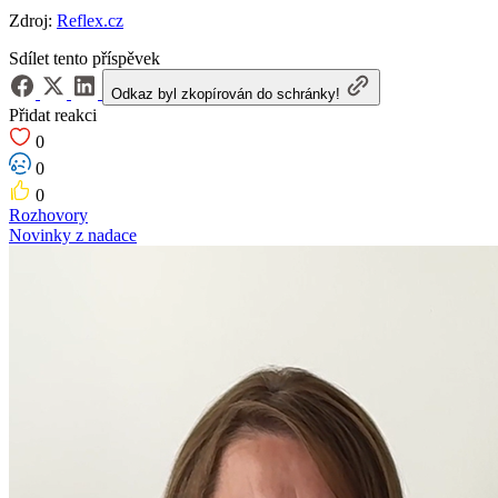
Zdroj:
Reflex.cz
Sdílet tento příspěvek
Odkaz byl zkopírován do schránky!
Přidat reakci
0
0
0
Rozhovory
Novinky z nadace