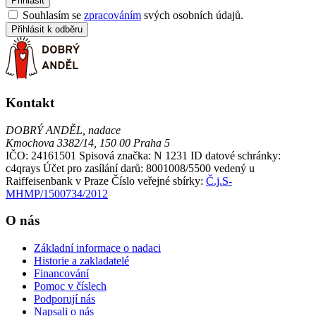
Přihlásit
Souhlasím se
zpracováním
svých osobních údajů.
Přihlásit k odběru
Kontakt
DOBRÝ ANDĚL, nadace
Kmochova 3382/14, 150 00 Praha 5
IČO: 24161501
Spisová značka: N 1231
ID datové schránky:
c4qrays
Účet pro zasílání darů: 8001008/5500 vedený u
Raiffeisenbank v Praze
Číslo veřejné sbírky:
Č.j.S-
MHMP/1500734/2012
O nás
Základní informace o nadaci
Historie a zakladatelé
Financování
Pomoc v číslech
Podporují nás
Napsali o nás