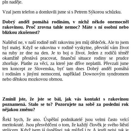
pln naděje.
Vzal jsem telefon a domluvili jsme si s Petrem Sýkorou schůzku.
Dobrý anděl pomáhá rodinám, v nichž někdo onemocněl
rakovinou. Proč zrovna tahle nemoc? Máte s ní osobní nebo
blízkou zkušenost?
Naštěstí ne, v naší rodině měl rakovinu jen můj dědeček. Ale to jsem
byl malej. Když se rakovina v rodině vyskytne, převrátí vám život
na ruby ze dne na den. Je to boj o život. Jeden z rodičů téměř
okamžitě přestává pracovat, finanční situace rodiny se prudce
zhoršuje. Platíte za věci, za které jste dříve neplatili. Převzali jsme
ten koncept ze Slovenska, byť tam dnes Dobrý anděl pomáhá
i rodinám s jinými nemocemi, například Downovým syndromem
nebo dětskou mozkovou obrnou.
Zmínil jste, že jste se bál, jak vás kontakt s rakovinou
poznamená. Stalo se to? Pozorujete na sobě za poslední rok
nějakou změnu?
Řekl bych, že ano. Úspěšní podnikatelé jsou velmi často velcí
meritokraté. Jsou přesvědčeni o tom, že každý člověk je svého štěstí
strůjcem. Když jsem já úspěšnej, tak můžeš i ty. A jestli nejsi, tak je