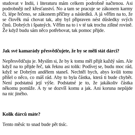
studovat v Indii, i literaturu mám celkem podrobně načtenou. Asi
podrobněji než křesťanství. No a tam se pracuje se zákonem karmy
či, lépe řečeno, se zákonem příčiny a následků. A já věřím na to, že
se člověk má chovat tak, aby byl připraven nést důsledky svých
činů. Dobrých i špatných. Věřím na to i v té tak trochu zištné rovině.
Že když budu sám něco potřebovat, tak pomoc přijde.
Jak své kamarády přesvědčujete, že by se měli stát dárci?
Nepřesvědčuju je. Myslím si, že by k tomu měl přijít každý sám. Ale
když na to přijde řeč, tak řeknu asi tolik: Podívej se, budu moc rád,
když se Dobrým andělem staneš. Nechtěl bych, abys kvůli tomu
přišel o něco, co máš rád. Aby to byla částka, která ti bude chybět.
Není podstatná její výše. Podstatné je to, že jakákoliv částka
někomu pomůže. A ty se dozvíš komu a jak. Ani koruna nepůjde
na nic jiného.
Kolik dárců máte?
Tento měsíc to snad bude pět tisíc.