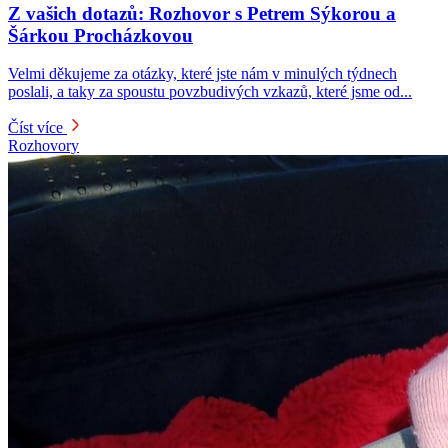
Z vašich dotazů: Rozhovor s Petrem Sýkorou a
Šárkou Procházkovou
Velmi děkujeme za otázky, které jste nám v minulých týdnech
poslali, a taky za spoustu povzbudivých vzkazů, které jsme od...
Číst více
Rozhovory