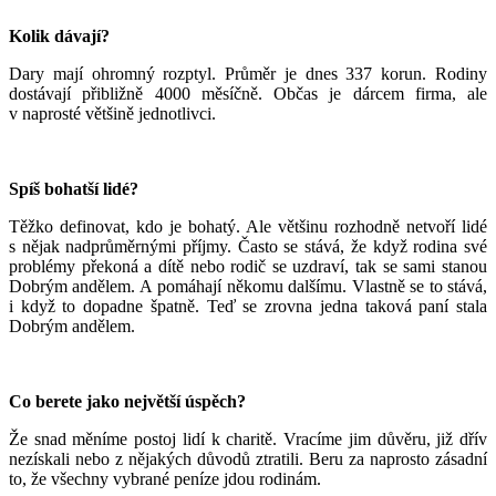
Kolik dávají?
Dary mají ohromný rozptyl. Průměr je dnes 337 korun. Rodiny
dostávají přibližně 4000 měsíčně. Občas je dárcem firma, ale
v naprosté většině jednotlivci.
Spíš bohatší lidé?
Těžko definovat, kdo je bohatý. Ale většinu rozhodně netvoří lidé
s nějak nadprůměrnými příjmy. Často se stává, že když rodina své
problémy překoná a dítě nebo rodič se uzdraví, tak se sami stanou
Dobrým andělem. A pomáhají někomu dalšímu. Vlastně se to stává,
i když to dopadne špatně. Teď se zrovna jedna taková paní stala
Dobrým andělem.
Co berete jako největší úspěch?
Že snad měníme postoj lidí k charitě. Vracíme jim důvěru, již dřív
nezískali nebo z nějakých důvodů ztratili. Beru za naprosto zásadní
to, že všechny vybrané peníze jdou rodinám.