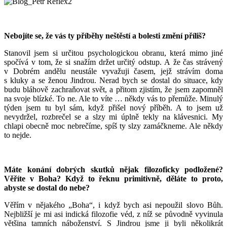
Nebojíte se, že vás ty příběhy neštěstí a bolesti změní příliš?
Stanovil jsem si určitou psychologickou obranu, která mimo jiné
spočívá v tom, že si snažím držet určitý odstup. A že čas strávený
v Dobrém andělu neustále vyvažuji časem, jejž strávím doma
s kluky a se ženou Jindrou. Nerad bych se dostal do situace, kdy
budu bláhově zachraňovat svět, a přitom zjistím, že jsem zapomněl
na svoje blízké. To ne. Ale to víte … někdy vás to přemůže. Minulý
týden jsem tu byl sám, když přišel nový příběh. A to jsem už
nevydržel, rozbrečel se a slzy mi úplně tekly na klávesnici. My
chlapi obecně moc nebrečíme, spíš ty slzy zamáčkneme. Ale někdy
to nejde.
Máte konání dobrých skutků nějak filozoficky podložené?
Věříte v Boha? Když to řeknu primitivně, děláte to proto,
abyste se dostal do nebe?
Věřím v nějakého „Boha“, i když bych asi nepoužil slovo Bůh.
Nejbližší je mi asi indická filozofie véd, z níž se původně vyvinula
většina tamních náboženství. S Jindrou jsme ji byli několikrát