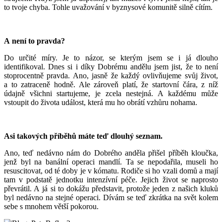
to tvoje chyba. Tohle uvažování v byznysové komunitě silně cítím.
A není to pravda?
Do určité míry. Je to názor, se kterým jsem se i já dlouho
identifikoval. Dnes si i díky Dobrému andělu jsem jist, že to není
stoprocentně pravda. Ano, jasně že každý ovlivňujeme svůj život,
a to zatraceně hodně. Ale zároveň platí, že startovní čára, z níž
údajně všichni startujeme, je zcela nestejná. A každému může
vstoupit do života událost, která mu ho obrátí vzhůru nohama.
Asi takových příběhů máte teď dlouhý seznam.
Ano, teď nedávno nám do Dobrého anděla přišel příběh kloučka,
jenž byl na banální operaci mandlí. Ta se nepodařila, museli ho
resuscitovat, od té doby je v kómatu. Rodiče si ho vzali domů a mají
tam v podstatě jednotku intenzívní péče. Jejich život se naprosto
převrátil. A já si to dokážu představit, protože jeden z našich kluků
byl nedávno na stejné operaci. Dívám se teď zkrátka na svět kolem
sebe s mnohem větší pokorou.