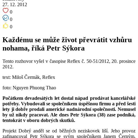
27. 12. 2012
0
0
0
Každému se může život převrátit vzhůru
nohama, říká Petr Sýkora
Tento rozhovor vyšel v časopise Reflex č. 50-51/2012, 20. prosince
2012.
text: Miloš Čermák, Reflex
foto:
Nguyen Phuong Thao
Počátkem devadesátých let dostal nápad prodávat kancelářské
potřeby. Vybudovali se společníkem úspěšnou firmu a před šesti
lety ji dobře prodali americké nadnárodní společnosti. Nemusel
by už nikdy pracovat. Ale dnes Petr Sýkora (38) zase podniká,
tentokrát v oboru dobrých skutků.
Projekt Dobrý anděl se od běžných neziskovek liší. Jeho provoz
zafinancoval Petr Sýkora se svým společníkem Janem Černým,