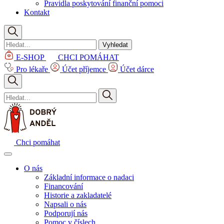
Pravidla poskytování finanční pomoci
Kontakt
Vyhledat
E-SHOP
CHCI POMÁHAT
Pro lékaře
Účet příjemce
Účet dárce
Chci pomáhat
O nás
Základní informace o nadaci
Financování
Historie a zakladatelé
Napsali o nás
Podporují nás
Pomoc v číslech