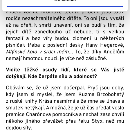
Myslím, že ano. A velmi si této pomoci Dobrých
andělů vážím. Hrdinové těchto příběhů jsou totiž
rodiče nezachranitelného dítěte. To oni jsou vysáti
až na dřeň, k smrti unavení, oni se budí s tím, že
jejich dítě zanedlouho už nebude, ti s velkou
fantazií a bez víry budou zlomení u některých
písniček třeba z poslední desky Hany Hegerové,
Mlýnské kolo v srdci mém…
To, že díky Andělům
nemají hmotnou nouzi, je více než záslužné.
Vidíte těžké osudy lidí, které se Vás jistě
dotýkají. Kde čerpáte sílu a odolnost?
Obávám se, že už jsem dočerpal. Pryč jsou doby,
kdy jsem si myslel, že jsem Kuzma Brzobohatý
z ruské knihy Krása nesmírná a že mne se únava a
smutek netýkají. A možná, že je už čas předat veslo
pramice Charónova pomocníka a nechat zase chvíli
někoho jiného převážet přes řeku Styx, než mu
dojdou síly.