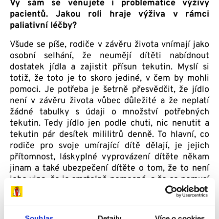
Vy sám se věnujete i problematice výživy
pacientů. Jakou roli hraje výživa v rámci
paliativní léčby?
Všude se píše, rodiče v závěru života vnímají jako
osobní selhání, že neumějí dítěti nabídnout
dostatek jídla a zajistit přísun tekutin. Myslí si
totiž, že toto je to skoro jediné, v čem by mohli
pomoci. Je potřeba je šetrně přesvědčit, že jídlo
není v závěru života vůbec důležité a že neplatí
žádné tabulky s údaji o množství potřebných
tekutin. Tedy jídlo jen podle chuti, nic nenutit a
tekutin pár desítek mililitrů denně. To hlavní, co
rodiče pro svoje umírající dítě dělají, je jejich
přítomnost, láskyplné vyprovázení dítěte někam
jinam a také ubezpečení dítěte o tom, že to není
jeho vina, že je smrtelně nemocné, a že se nemusí
zuby nehty držet života, ale když už je hodně
unavené, že může jít a že jeho maminka i tatínek to
zvládnou.
Souhlas
Detaily
Více o cookies