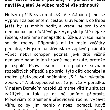
navštěvujete? Je vůbec možné vše stihnout?
Nejsem příliš systematický. V začátcích jsem se
vypravil za pacientem, cestou si uvědomil, co třeba
ještě by se mohlo hodit, a vracel se pro to do
nemocnice, po návštěvě pak vymyslel ještě nějaké
řešení, které mne nenapadlo u lůžka, a vracel jsem
se do rodiny. Připomíná mi to moje začátky
pediatra, kdy jsem na středisku v záplavě pacientů
vůbec nebyl schopen poznat, je-li dítě vážně
nemocné nebo je jen hrozně moc mrzuté, protože
je ospalé. Psával jsem si na papírek seznam
rozpačitých případů a po práci tyto děti obcházel a
rodiče překvapoval sdělením:
„Tak jdu náhodou
kolem…“
A ubezpečoval se, že je vše v pořádku.
V našem Domácím hospici už máme většinu situací
zažitých, a tak se na ně umíme připravit.
Především to znamená předvídavě rodinu vybavit
vším, co by jim mohlo v nouzi pomoci. Když