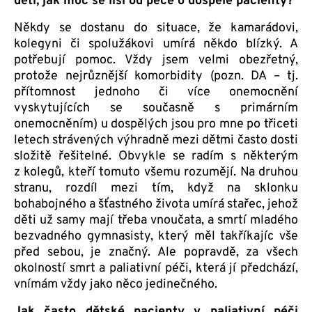
dětí, jak moc se liší od péče o dospělé pacienty?
Někdy se dostanu do situace, že kamarádovi,
kolegyni či spolužákovi umírá někdo blízký. A
potřebují pomoc. Vždy jsem velmi obezřetný,
protože nejrůznější komorbidity (pozn. DA – tj.
přítomnost jednoho či více onemocnění
vyskytujících se současně s primárním
onemocněním) u dospělých jsou pro mne po třiceti
letech strávených výhradně mezi dětmi často dosti
složitě řešitelné. Obvykle se radím s některým
z kolegů, kteří tomuto všemu rozumějí. Na druhou
stranu, rozdíl mezi tím, když na sklonku
bohabojného a šťastného života umírá stařec, jehož
děti už samy mají třeba vnoučata, a smrtí mladého
bezvadného gymnasisty, který měl takříkajíc vše
před sebou, je značný. Ale popravdě, za všech
okolností smrt a paliativní péči, která jí předchází,
vnímám vždy jako něco jedinečného.
Jak často dětské pacienty v paliativní péči