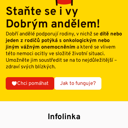
Staňte se i vy
Dobrým andělem!
Dobří andělé podporují rodiny, v nichž se
dítě nebo
jeden z rodičů potýká s onkologickým nebo
jiným vážným onemocněním
a které se vlivem
této nemoci ocitly ve složité životní situaci.
Umožněte jim soustředit se na to nejdůležitější –
zdraví svých blízkých.
Chci pomáhat
Jak to funguje?
Infolinka