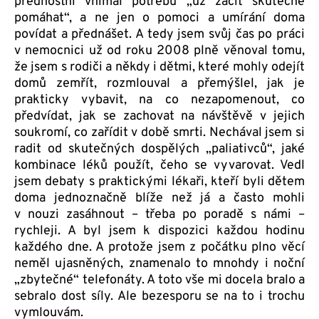
přednostní vnímal potřebu „už začít skutečně
pomáhat“, a ne jen o pomoci a umírání doma
povídat a přednášet. A tedy jsem svůj čas po práci
v nemocnici už od roku 2008 plně věnoval tomu,
že jsem s rodiči a někdy i dětmi, které mohly odejít
domů zemřít, rozmlouval a přemýšlel, jak je
prakticky vybavit, na co nezapomenout, co
předvídat, jak se zachovat na návštěvě v jejich
soukromí, co zařídit v době smrti. Nechával jsem si
radit od skutečných dospělých „paliativců“, jaké
kombinace léků použít, čeho se vyvarovat. Vedl
jsem debaty s praktickými lékaři, kteří byli dětem
doma jednoznačně blíže než já a často mohli
v nouzi zasáhnout – třeba po poradě s námi –
rychleji. A byl jsem k dispozici každou hodinu
každého dne. A protože jsem z počátku plno věcí
neměl ujasněných, znamenalo to mnohdy i noční
„zbytečné“ telefonáty. A toto vše mi docela bralo a
sebralo dost síly. Ale bezesporu se na to i trochu
vymlouvám.