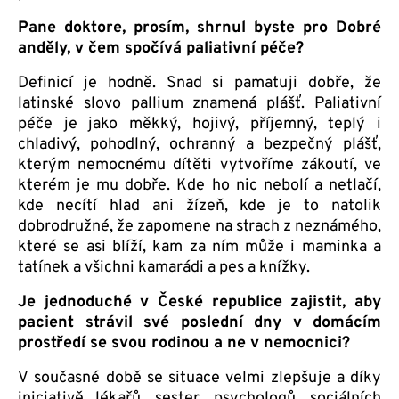
Pane doktore, prosím, shrnul byste pro Dobré
anděly, v čem spočívá paliativní péče?
Definicí je hodně. Snad si pamatuji dobře, že
latinské slovo pallium znamená plášť. Paliativní
péče je jako měkký, hojivý, příjemný, teplý i
chladivý, pohodlný, ochranný a bezpečný plášť,
kterým nemocnému dítěti vytvoříme zákoutí, ve
kterém je mu dobře. Kde ho nic nebolí a netlačí,
kde necítí hlad ani žízeň, kde je to natolik
dobrodružné, že zapomene na strach z neznámého,
které se asi blíží, kam za ním může i maminka a
tatínek a všichni kamarádi a pes a knížky.
Je jednoduché v České republice zajistit, aby
pacient strávil své poslední dny v domácím
prostředí se svou rodinou a ne v nemocnici?
V současné době se situace velmi zlepšuje a díky
iniciativě lékařů, sester, psychologů, sociálních