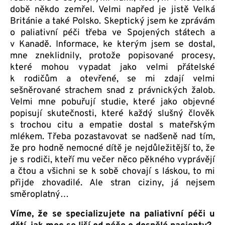
době někdo zemřel. Velmi napřed je jistě Velká
Británie a také Polsko. Skeptický jsem ke zprávám
o paliativní péči třeba ve Spojených státech a
v Kanadě. Informace, ke kterým jsem se dostal,
mne zneklidnily, protože popisované procesy,
které mohou vypadat jako velmi přátelské
k rodičům a otevřené, se mi zdají velmi
sešněrované strachem snad z právnických žalob.
Velmi mne pobuřují studie, které jako objevné
popisují skutečnosti, které každý slušný člověk
s trochou citu a empatie dostal s mateřským
mlékem. Třeba pozastavovat se nadšeně nad tím,
že pro hodně nemocné dítě je nejdůležitější to, že
je s rodiči, kteří mu večer něco pěkného vyprávějí
a čtou a všichni se k sobě chovají s láskou, to mi
přijde zhovadilé. Ale stran ciziny, já nejsem
směroplatný…
Víme, že se specializujete na paliativní péči u