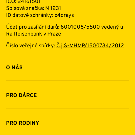
IČO: 24161501
Spisová značka: N 1231
ID datové schránky: c4qrays
Účet pro zasílání darů: 8001008/5500 vedený u
Raiffeisenbank v Praze
Číslo veřejné sbírky:
Č.j.S-MHMP/1500734/2012
O NÁS
Základní informace o nadaci
Historie a zakladatelé
PRO DÁRCE
Financování
Jak pomáhat
Pomoc v číslech
Daňová uznatelnost darů
PRO RODINY
Podporují nás