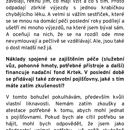
zavolají, řeknu jim, co mají vzít a co s tím. Proto
odpadají zbrklé výjezdy s jednou krabičkou
chybějícího léku. A velmi si vážím sestřiček, které
se se mnou na domácí péči poslední roky podílejí a
ušetří mi mnoho výjezdů, na které jsem býval sám.
A oceňuji na nich, že se na rozdíl ode mne
nevymlouvají a pečlivě se vzdělávají. Ale, jsou také
o dost mladší než já.
Náklady spojené se zajištěním péče (služební
vůz, pohonné hmoty, potřebné přístroje a další)
financuje nadační fond Krtek. V poslední době
se přidávají také zdravotní pojišťovny, jaké s tím
máte zatím zkušenosti?
V tomto bohužel pokulhávám, především kvůli
vlastní liknavosti. Nemám zatím zkoušky a
atestace potřebné k tomu, abych mohl jednat
s pojišťovnami. Pokud bych ale cítil potřebu se
hájit, mohl bych odpovědět, že jsem jako