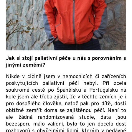
Jak si stojí paliativní péče u nás s porovnáním s
jinými zeměmi?
Nikde v cizině jsem v nemocnicích či zařízeních
poskytujících paliativní péči nebyl. Při zcela
soukromé cestě po Španělsku a Portugalsku na
kole jsem ale třeba zjistil, že v těchto zemích je i
pro dospělého člověka, natož pak pro dítě, dosti
obtížné zemřít doma se zajištěnou péčí. Není to
ale žádná randomizovaná studie, data jsou
bezesporu málo validní, bylo to jen docela dost
rozhovorů s obyčejnými lidmi, kterým v nedávné