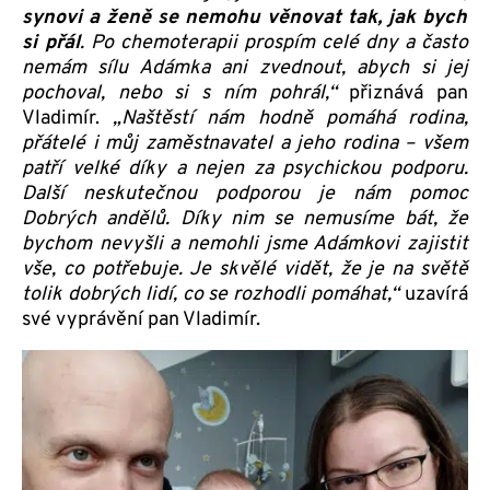
synovi a ženě se nemohu věnovat tak, jak bych
si přál
. Po chemoterapii prospím celé dny a často
nemám sílu Adámka ani zvednout, abych si jej
pochoval, nebo si s ním pohrál,“
přiznává pan
Vladimír.
„Naštěstí nám hodně pomáhá rodina,
přátelé i můj zaměstnavatel a jeho rodina – všem
patří velké díky a nejen za psychickou podporu.
Další neskutečnou podporou je nám pomoc
Dobrých andělů. Díky nim se nemusíme bát, že
bychom nevyšli a nemohli jsme Adámkovi zajistit
vše, co potřebuje. Je skvělé vidět, že je na světě
tolik dobrých lidí, co se rozhodli pomáhat,“
uzavírá
své vyprávění pan Vladimír.