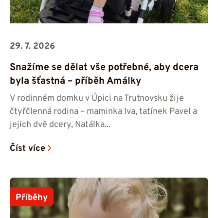
29. 7. 2026
Snažíme se dělat vše potřebné, aby dcera
byla šťastná – příběh Amálky
V rodinném domku v Úpici na Trutnovsku žije
čtyřčlenná rodina – maminka Iva, tatínek Pavel a
jejich dvě dcery, Natálka...
Číst více
Příběhy