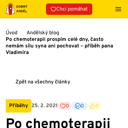
Přeskočit
Chci pomáhat
na
obsah
Úvod
Andělský blog
Po chemoterapii prospím celé dny, často
nemám sílu syna ani pochovat – příběh pana
Vladimíra
Zpět na všechny články
Příběhy
25. 2. 2021
0
0
0
Po chemoterapii