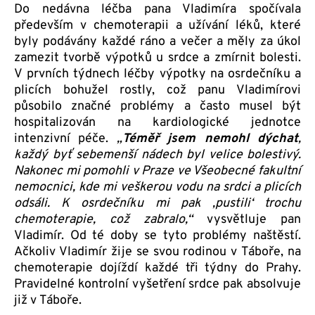
Do nedávna léčba pana Vladimíra spočívala
především v chemoterapii a užívání léků, které
byly podávány každé ráno a večer a měly za úkol
zamezit tvorbě výpotků u srdce a zmírnit bolesti.
V prvních týdnech léčby výpotky na osrdečníku a
plicích bohužel rostly, což panu Vladimírovi
působilo značné problémy a často musel být
hospitalizován na kardiologické jednotce
intenzivní péče.
„
Téměř jsem nemohl dýchat
,
každý byť sebemenší nádech byl velice bolestivý.
Nakonec mi pomohli v Praze ve Všeobecné fakultní
nemocnici, kde mi veškerou vodu na srdci a plicích
odsáli. K osrdečníku mi pak ‚pustili‘ trochu
chemoterapie, což zabralo,“
vysvětluje pan
Vladimír. Od té doby se tyto problémy naštěstí.
Ačkoliv Vladimír žije se svou rodinou v Táboře, na
chemoterapie dojíždí každé tři týdny do Prahy.
Pravidelné kontrolní vyšetření srdce pak absolvuje
již v Táboře.