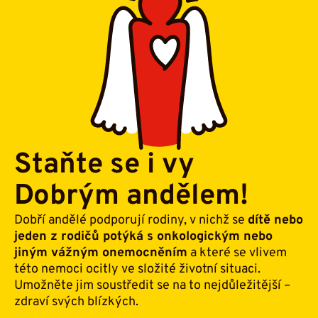
Staňte se i vy
Dobrým andělem!
Dobří andělé podporují rodiny, v nichž se
dítě nebo
jeden z rodičů potýká s onkologickým nebo
jiným vážným onemocněním
a které se vlivem
této nemoci ocitly ve složité životní situaci.
Umožněte jim soustředit se na to nejdůležitější –
zdraví svých blízkých.