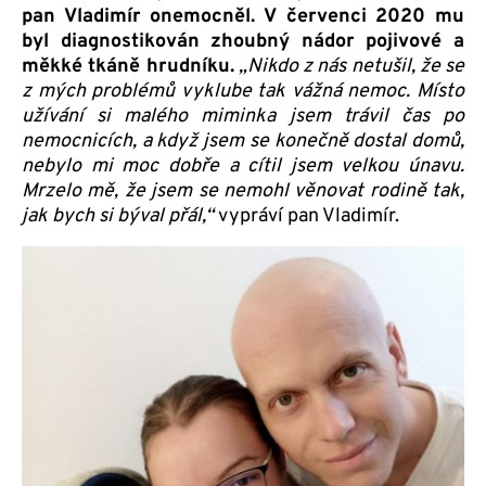
pan Vladimír onemocněl. V červenci 2020 mu
byl diagnostikován zhoubný nádor pojivové a
měkké tkáně hrudníku.
„
Nikdo z nás netušil, že se
z mých problémů vyklube tak vážná nemoc. Místo
užívání si malého miminka jsem trávil čas po
nemocnicích, a když jsem se konečně dostal domů,
nebylo mi moc dobře a cítil jsem velkou únavu.
Mrzelo mě, že jsem se nemohl věnovat rodině tak,
jak bych si býval přál,“
vypráví pan Vladimír.