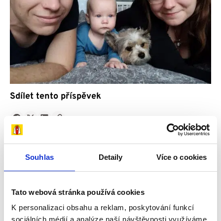
Sdílet tento příspěvek
Přidat reakci
0
0
0
Souhlas
Detaily
Více o cookies
Příběhy
Tato webová stránka používá cookies
K personalizaci obsahu a reklam, poskytování funkcí
sociálních médií a analýze naší návštěvnosti využíváme