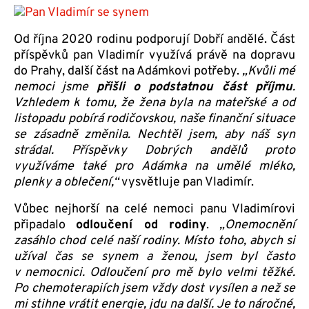
Od října 2020 rodinu podporují Dobří andělé. Část
příspěvků pan Vladimír využívá právě na dopravu
do Prahy, další část na Adámkovi potřeby.
„Kvůli mé
nemoci jsme
přišli o podstatnou část příjmu
.
Vzhledem k tomu, že žena byla na mateřské a od
listopadu pobírá rodičovskou, naše finanční situace
se zásadně změnila. Nechtěl jsem, aby náš syn
strádal. Příspěvky Dobrých andělů proto
využíváme také pro Adámka na umělé mléko,
plenky a oblečení,“
vysvětluje pan Vladimír.
Vůbec nejhorší na celé nemoci panu Vladimírovi
připadalo
odloučení od rodiny
.
„Onemocnění
zasáhlo chod celé naší rodiny. Místo toho, abych si
užíval čas se synem a ženou, jsem byl často
v nemocnici. Odloučení pro mě bylo velmi těžké.
Po chemoterapiích jsem vždy dost vysílen a než se
mi stihne vrátit energie, jdu na další. Je to náročné,