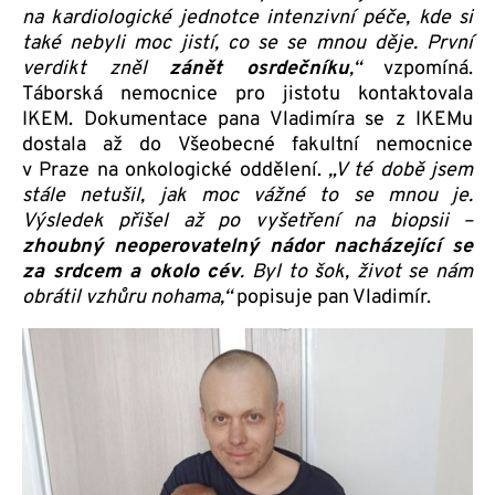
na kardiologické jednotce intenzivní péče, kde si
také nebyli moc jistí, co se se mnou děje. První
verdikt zněl
zánět osrdečníku
,“
vzpomíná.
Táborská nemocnice pro jistotu kontaktovala
IKEM. Dokumentace pana Vladimíra se z IKEMu
dostala až do Všeobecné fakultní nemocnice
v Praze na onkologické oddělení.
„V té době jsem
stále netušil, jak moc vážné to se mnou je.
Výsledek přišel až po vyšetření na biopsii –
zhoubný neoperovatelný nádor nacházející se
za srdcem a okolo cév
. Byl to šok, život se nám
obrátil vzhůru nohama,“
popisuje pan Vladimír.